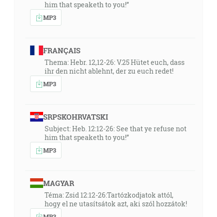
him that speaketh to you!”
MP3
FRANÇAIS
Thema: Hebr. 12,12-26: V.25 Hütet euch, dass
ihr den nicht ablehnt, der zu euch redet!
MP3
SRPSKOHRVATSKI
Subject: Heb. 12:12-26: See that ye refuse not
him that speaketh to you!”
MP3
MAGYAR
Téma: Zsid 12:12-26:Tartózkodjatok attól,
hogy el ne utasítsátok azt, aki szól hozzátok!
MP3