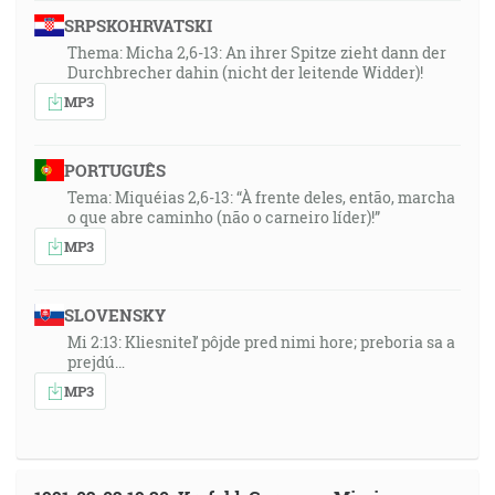
SRPSKOHRVATSKI
Thema: Micha 2,6-13: An ihrer Spitze zieht dann der
Durchbrecher dahin (nicht der leitende Widder)!
MP3
PORTUGUÊS
Tema: Miquéias 2,6-13: “À frente deles, então, marcha
o que abre caminho (não o carneiro líder)!”
MP3
SLOVENSKY
Mi 2:13: Kliesniteľ pôjde pred nimi hore; preboria sa a
prejdú…
MP3