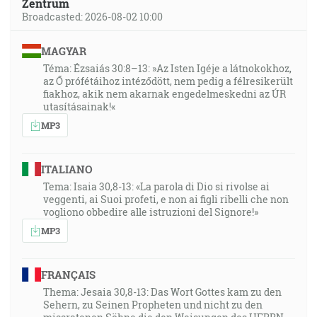
Zentrum
Broadcasted: 2026-08-02 10:00
MAGYAR
Téma: Ézsaiás 30:8–13: »Az Isten Igéje a látnokokhoz,
az Ő prófétáihoz intéződött, nem pedig a félresikerült
fiakhoz, akik nem akarnak engedelmeskedni az ÚR
utasításainak!«
MP3
ITALIANO
Tema: Isaia 30,8-13: «La parola di Dio si rivolse ai
veggenti, ai Suoi profeti, e non ai figli ribelli che non
vogliono obbedire alle istruzioni del Signore!»
MP3
FRANÇAIS
Thema: Jesaia 30,8-13: Das Wort Gottes kam zu den
Sehern, zu Seinen Propheten und nicht zu den