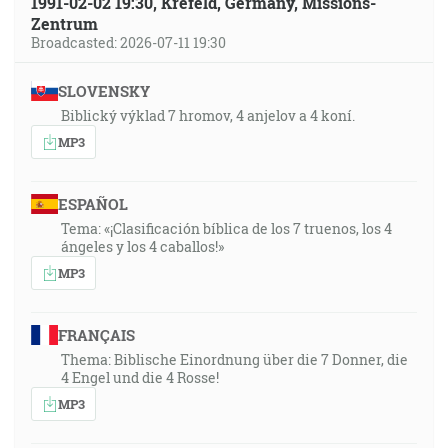
1991-02-02 19:30, Krefeld, Germany, Missions-
Zentrum
Broadcasted: 2026-07-11 19:30
SLOVENSKY
Biblický výklad 7 hromov, 4 anjelov a 4 koní.
MP3
ESPAÑOL
Tema: «¡Clasificación bíblica de los 7 truenos, los 4
ángeles y los 4 caballos!»
MP3
FRANÇAIS
Thema: Biblische Einordnung über die 7 Donner, die
4 Engel und die 4 Rosse!
MP3