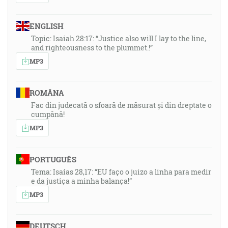
ENGLISH
Topic: Isaiah 28:17: “Justice also will I lay to the line,
and righteousness to the plummet.!”
MP3
ROMÂNA
Fac din judecată o sfoară de măsurat și din dreptate o
cumpănă!
MP3
PORTUGUÊS
Tema: Isaías 28,17: “EU faço o juizo a linha para medir
e da justiça a minha balança!”
MP3
DEUTSCH