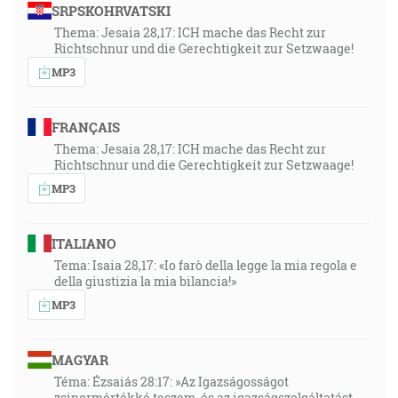
SRPSKOHRVATSKI
Thema: Jesaia 28,17: ICH mache das Recht zur
Richtschnur und die Gerechtigkeit zur Setzwaage!
MP3
FRANÇAIS
Thema: Jesaia 28,17: ICH mache das Recht zur
Richtschnur und die Gerechtigkeit zur Setzwaage!
MP3
ITALIANO
Tema: Isaia 28,17: «Io farò della legge la mia regola e
della giustizia la mia bilancia!»
MP3
MAGYAR
Téma: Ézsaiás 28:17: »Az Igazságosságot
zsinormértékké teszem, és az igazságszolgáltatást