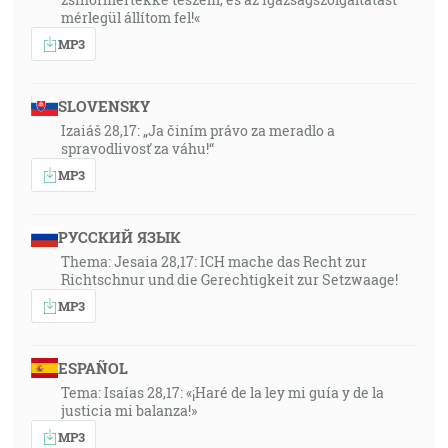
mérlegül állítom fel!«
MP3
SLOVENSKY
Izaiáš 28,17: „Ja činím právo za meradlo a
spravodlivosť za váhu!“
MP3
РУССКИЙ ЯЗЫК
Thema: Jesaia 28,17: ICH mache das Recht zur
Richtschnur und die Gerechtigkeit zur Setzwaage!
MP3
ESPAÑOL
Tema: Isaías 28,17: «¡Haré de la ley mi guía y de la
justicia mi balanza!»
MP3