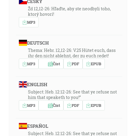
ČESKY
Žd 12,12-26: Hľaďte, aby ste neodbyli toho,
ktorý hovorí!
MP3
DEUTSCH
Thema: Hebr. 12,12-26: V.25 Hütet euch, dass
ihr den nicht ablehnt, der zu euch redet!
MP3
Číst
PDF
EPUB
ENGLISH
Subject: Heb. 12:12-26: See that ye refuse not
him that speaketh to you!”
MP3
Číst
PDF
EPUB
ESPAÑOL
Subject: Heb. 12:12-26: See that ye refuse not