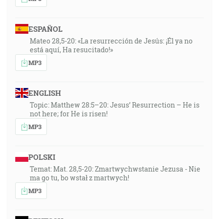
ESPAÑOL
Mateo 28,5-20: «La resurrección de Jesús: ¡Él ya no
está aquí, Ha resucitado!»
MP3
ENGLISH
Topic: Matthew 28:5–20: Jesus’ Resurrection – He is
not here; for He is risen!
MP3
POLSKI
Temat: Mat. 28,5-20: Zmartwychwstanie Jezusa - Nie
ma go tu, bo wstał z martwych!
MP3