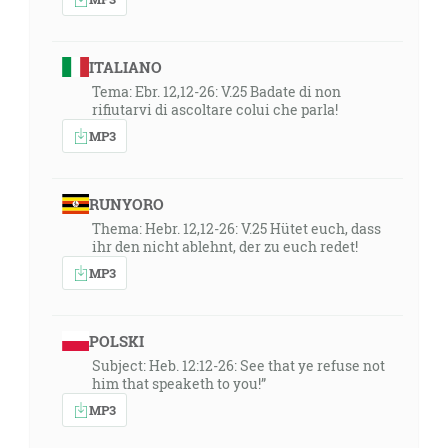
ITALIANO
Tema: Ebr. 12,12-26: V.25 Badate di non
rifiutarvi di ascoltare colui che parla!
MP3
RUNYORO
Thema: Hebr. 12,12-26: V.25 Hütet euch, dass
ihr den nicht ablehnt, der zu euch redet!
MP3
POLSKI
Subject: Heb. 12:12-26: See that ye refuse not
him that speaketh to you!”
MP3