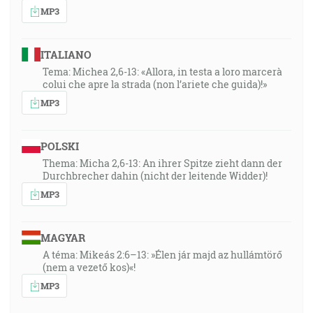
MP3
ITALIANO
Tema: Michea 2,6-13: «Allora, in testa a loro marcerà
colui che apre la strada (non l’ariete che guida)!»
MP3
POLSKI
Thema: Micha 2,6-13: An ihrer Spitze zieht dann der
Durchbrecher dahin (nicht der leitende Widder)!
MP3
MAGYAR
A téma: Mikeás 2:6–13: »Élen jár majd az hullámtörő
(nem a vezető kos)«!
MP3