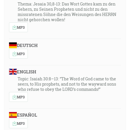
Thema: Jesaia 30,8-13: Das Wort Gottes kam zu den
Sehern, zu Seinen Propheten und nicht zu den
missratenen Söhne die den Weisungen des HERRN
nicht gehorchen wollen!
MP3
DEUTSCH
MP3
ENGLISH
Topic: Isaiah 30:8–13: “The Word of God came to the
seers, to His prophets, and not to the wayward sons
who refuse to obey the LORD’s commands!”
MP3
ESPAÑOL
MP3