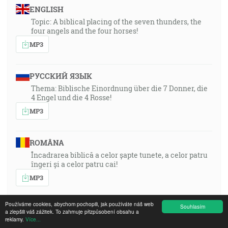
ENGLISH
Topic: A biblical placing of the seven thunders, the
four angels and the four horses!
MP3
РУССКИЙ ЯЗЫК
Thema: Biblische Einordnung über die 7 Donner, die
4 Engel und die 4 Rosse!
MP3
ROMÂNA
Încadrarea biblică a celor șapte tunete, a celor patru
îngeri și a celor patru cai!
MP3
Používáme cookies, abychom pochopili, jak používáte náš web
Souhlasím
SWAHILI DRC
a zlepšili váš zážitek. To zahrnuje přizpůsobení obsahu a
reklamy.
Více...
MP3