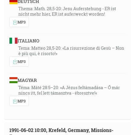
DEUTSCH
Thema: Math. 28,5-20: Jesu Auferstehung - ER ist
nicht mehr hier, ER ist auferweckt worden!
MP3
ITALIANO
Tema: Matteo 28,5-20: «La risurrezione di Gesù – Non
è più qui, è risorto!»
MP3
MAGYAR
Téma: Máté 28:5–20: »A Jézus feltámadása – Ő már
nincs itt, fel lett támasztva - ébresztve!«
MP3
1991-06-02 10:00, Krefeld, Germany, Missions-