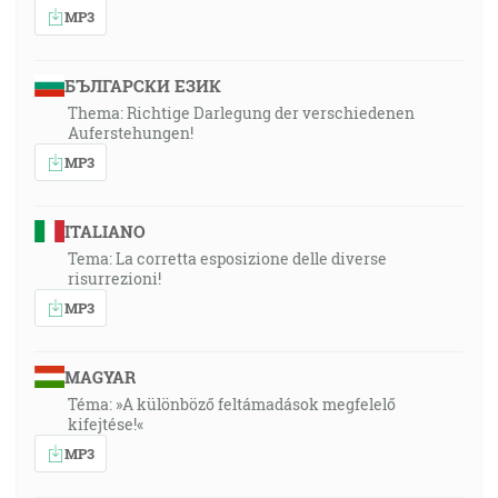
MP3
БЪЛГАРСКИ ЕЗИК
Thema: Richtige Darlegung der verschiedenen
Auferstehungen!
MP3
ITALIANO
Tema: La corretta esposizione delle diverse
risurrezioni!
MP3
MAGYAR
Téma: »A különböző feltámadások megfelelő
kifejtése!«
MP3