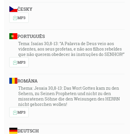
ČESKY
MP3
PORTUGUÊS
Tema: Isaías 30,8-13: “A Palavra de Deus veio aos
videntes, aos seus profetas, e não aos filhos rebeldes
que não querem obedecer às instruções do SENHOR!”
MP3
ROMÂNA
Thema: Jesaia 30,8-13: Das Wort Gottes kam zu den
Sehern, zu Seinen Propheten und nicht zu den
missratenen Söhne die den Weisungen des HERRN
nicht gehorchen wollen!
MP3
DEUTSCH