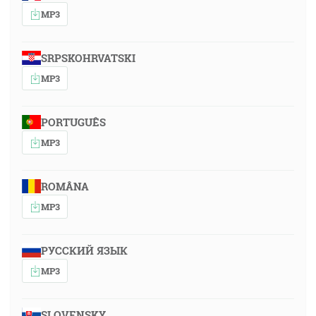
MP3
SRPSKOHRVATSKI
MP3
PORTUGUÊS
MP3
ROMÂNA
MP3
РУССКИЙ ЯЗЫК
MP3
SLOVENSKY