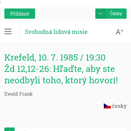
'
Přihlásit
Česky
A
+
Svobodná lidová misie
Krefeld, 10. 7. 1985 / 19:30
Žd 12,12-26: Hľaďte, aby ste
neodbyli toho, ktorý hovorí!
Ewald Frank
česky