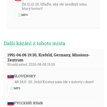
Žd 12,12-26: Hľaďte, aby ste neodbyli toho,
ktorý hovorí!
MP3
Další kázání z tohoto místa
1991-04-06 19:30, Krefeld, Germany, Missions-
Zentrum
Broadcasted: 2026-08-08 19:30
SLOVENSKY
Mt 28,5–20: Ježiš Kristus nám ide v ústrety i dnes!
MP3
РУССКИЙ ЯЗЫК