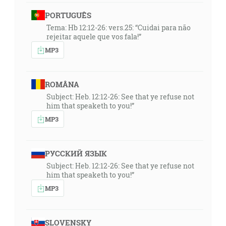
PORTUGUÊS
Tema: Hb 12:12-26: vers.25: “Cuidai para não
rejeitar aquele que vos fala!”
MP3
ROMÂNA
Subject: Heb. 12:12-26: See that ye refuse not
him that speaketh to you!”
MP3
РУССКИЙ ЯЗЫК
Subject: Heb. 12:12-26: See that ye refuse not
him that speaketh to you!”
MP3
SLOVENSKY