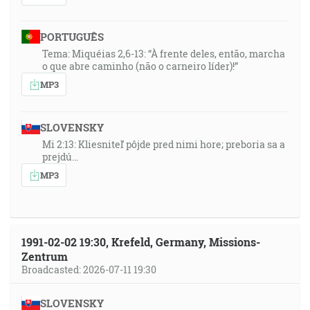
PORTUGUÊS
Tema: Miquéias 2,6-13: “À frente deles, então, marcha
o que abre caminho (não o carneiro líder)!”
MP3
SLOVENSKY
Mi 2:13: Kliesniteľ pôjde pred nimi hore; preboria sa a
prejdú…
MP3
1991-02-02 19:30, Krefeld, Germany, Missions-
Zentrum
Broadcasted: 2026-07-11 19:30
SLOVENSKY