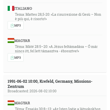
ITALIANO
Tema: Matteo 28,5-20: «La risurrezione di Gesù – Non
è più qui, è risorto!»
MP3
MAGYAR
Téma: Máté 28:5–20: »A Jézus feltámadása – Ő már
nincs itt, fel lett támasztva - ébresztve!«
MP3
1991-06-02 10:00, Krefeld, Germany, Missions-
Zentrum
Broadcasted: 2026-08-02 10:00
MAGYAR
Téma: Ézsaiás 30:8–13: »Az Isten Igéje a látnokokhoz,