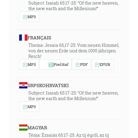
Subject: Isaiah 65:17-25: “Of the new heaven,
the new earth and the Millenium!”
MP3
FRANÇAIS
Thema: Jesaia 65,17-25: Vom neuen Himmel,
von der neuen Erde und dem 1000 jährigen
Reich!
MP3
Prečítať
PDF
EPUB
SRPSKOHRVATSKI
Subject: Isaiah 65:17-25: “Of the new heaven,
the new earth and the Millenium!”
MP3
MAGYAR
Téma: Ézsaiás 65:17-25: Az új égről, az új