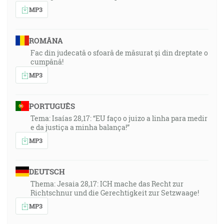
MP3
ROMÂNA
Fac din judecată o sfoară de măsurat și din dreptate o
cumpănă!
MP3
PORTUGUÊS
Tema: Isaías 28,17: “EU faço o juizo a linha para medir
e da justiça a minha balança!”
MP3
DEUTSCH
Thema: Jesaia 28,17: ICH mache das Recht zur
Richtschnur und die Gerechtigkeit zur Setzwaage!
MP3