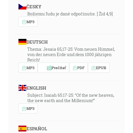
ČESKY
Božiemu ľudu je dané odpočinutie. [ Žid 4,9]
MP3
DEUTSCH
Thema: Jesaia 65,17-25: Vom neuen Himmel,
von der neuen Erde und dem 1000 jährigen
Reich!
MP3
Prečítať
PDF
EPUB
ENGLISH
Subject: Isaiah 65:17-25: “Of the new heaven,
the new earth and the Millenium!”
MP3
ESPAÑOL