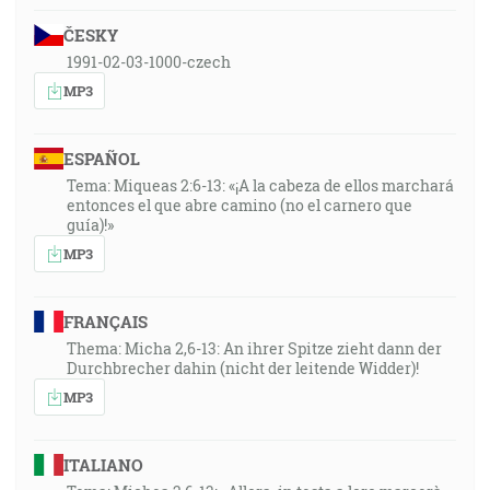
ČESKY
1991-02-03-1000-czech
MP3
ESPAÑOL
Tema: Miqueas 2:6-13: «¡A la cabeza de ellos marchará
entonces el que abre camino (no el carnero que
guía)!»
MP3
FRANÇAIS
Thema: Micha 2,6-13: An ihrer Spitze zieht dann der
Durchbrecher dahin (nicht der leitende Widder)!
MP3
ITALIANO