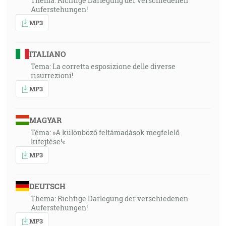
Thema: Richtige Darlegung der verschiedenen
Auferstehungen!
MP3
ITALIANO
Tema: La corretta esposizione delle diverse
risurrezioni!
MP3
MAGYAR
Téma: »A különböző feltámadások megfelelő
kifejtése!«
MP3
DEUTSCH
Thema: Richtige Darlegung der verschiedenen
Auferstehungen!
MP3