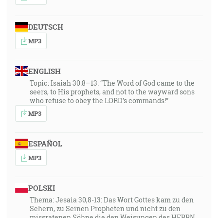
DEUTSCH
MP3
ENGLISH
Topic: Isaiah 30:8–13: “The Word of God came to the
seers, to His prophets, and not to the wayward sons
who refuse to obey the LORD’s commands!”
MP3
ESPAÑOL
MP3
POLSKI
Thema: Jesaia 30,8-13: Das Wort Gottes kam zu den
Sehern, zu Seinen Propheten und nicht zu den
missratenen Söhne die den Weisungen des HERRN