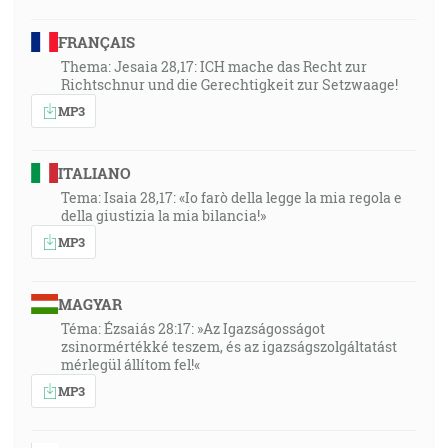
FRANÇAIS
Thema: Jesaia 28,17: ICH mache das Recht zur
Richtschnur und die Gerechtigkeit zur Setzwaage!
MP3
ITALIANO
Tema: Isaia 28,17: «Io farò della legge la mia regola e
della giustizia la mia bilancia!»
MP3
MAGYAR
Téma: Ézsaiás 28:17: »Az Igazságosságot
zsinormértékké teszem, és az igazságszolgáltatást
mérlegül állítom fel!«
MP3