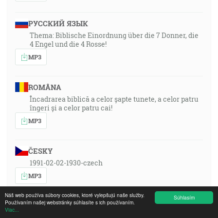
РУССКИЙ ЯЗЫК
Thema: Biblische Einordnung über die 7 Donner, die
4 Engel und die 4 Rosse!
MP3
ROMÂNA
Încadrarea biblică a celor șapte tunete, a celor patru
îngeri și a celor patru cai!
MP3
ČESKY
1991-02-02-1930-czech
MP3
Náš web používa súbory cookies, ktoré vylepšujú naše služby.
Súhlasím
Používaním našej webstránky súhlasíte s ich používaním.
SWAHILI DRC
Viac...