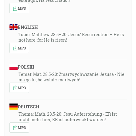
está aquí, Ha resucitado!»
MP3
ENGLISH
Topic: Matthew 28:5–20: Jesus’ Resurrection – He is
not here; for He is risen!
MP3
POLSKI
Temat: Mat. 28,5-20: Zmartwychwstanie Jezusa - Nie
ma go tu, bo wstał z martwych!
MP3
DEUTSCH
Thema: Math. 28,5-20: Jesu Auferstehung - ER ist
nicht mehr hier, ER ist auferweckt worden!
MP3