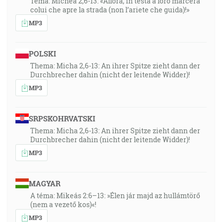
Tema: Michea 2,6-13: «Allora, in testa a loro marcerà
colui che apre la strada (non l’ariete che guida)!»
MP3
POLSKI
Thema: Micha 2,6-13: An ihrer Spitze zieht dann der
Durchbrecher dahin (nicht der leitende Widder)!
MP3
SRPSKOHRVATSKI
Thema: Micha 2,6-13: An ihrer Spitze zieht dann der
Durchbrecher dahin (nicht der leitende Widder)!
MP3
MAGYAR
A téma: Mikeás 2:6–13: »Élen jár majd az hullámtörő
(nem a vezető kos)«!
MP3