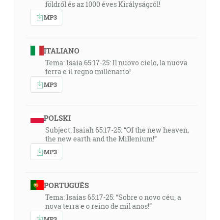
földről és az 1000 éves Királyságról!
MP3
ITALIANO
Tema: Isaia 65:17-25: Il nuovo cielo, la nuova
terra e il regno millenario!
MP3
POLSKI
Subject: Isaiah 65:17-25: “Of the new heaven,
the new earth and the Millenium!”
MP3
PORTUGUÊS
Tema: Isaías 65:17-25: “Sobre o novo céu, a
nova terra e o reino de mil anos!”
MP3