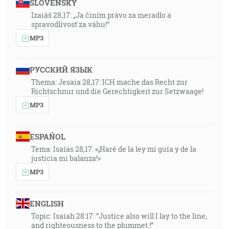
SLOVENSKY
Izaiáš 28,17: „Ja činím právo za meradlo a
spravodlivosť za váhu!“
MP3
РУССКИЙ ЯЗЫК
Thema: Jesaia 28,17: ICH mache das Recht zur
Richtschnur und die Gerechtigkeit zur Setzwaage!
MP3
ESPAÑOL
Tema: Isaías 28,17: «¡Haré de la ley mi guía y de la
justicia mi balanza!»
MP3
ENGLISH
Topic: Isaiah 28:17: “Justice also will I lay to the line,
and righteousness to the plummet.!”