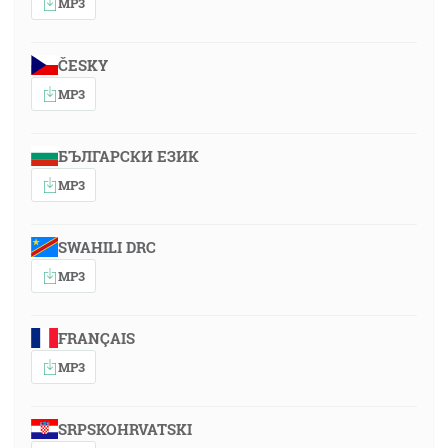
MP3
ČESKY
MP3
БЪЛГАРСКИ ЕЗИК
MP3
SWAHILI DRC
MP3
FRANÇAIS
MP3
SRPSKOHRVATSKI