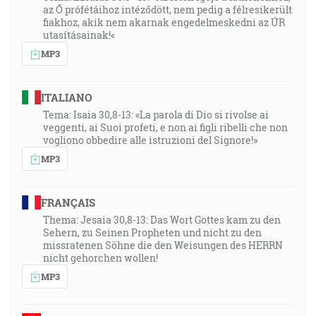
az Ő prófétáihoz intéződött, nem pedig a félresikerült
fiakhoz, akik nem akarnak engedelmeskedni az ÚR
utasításainak!«
MP3
ITALIANO
Tema: Isaia 30,8-13: «La parola di Dio si rivolse ai
veggenti, ai Suoi profeti, e non ai figli ribelli che non
vogliono obbedire alle istruzioni del Signore!»
MP3
FRANÇAIS
Thema: Jesaia 30,8-13: Das Wort Gottes kam zu den
Sehern, zu Seinen Propheten und nicht zu den
missratenen Söhne die den Weisungen des HERRN
nicht gehorchen wollen!
MP3