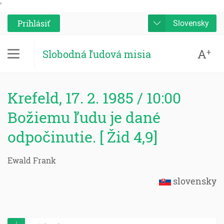
'
Prihlásiť
Slovensky
A
+
Slobodná ľudová misia
Krefeld, 17. 2. 1985 / 10:00
Božiemu ľudu je dané
odpočinutie. [ Žid 4,9]
Ewald Frank
slovensky