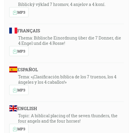
Biblický výklad 7 hromov, 4 anjelov a 4 koní.
MP3
FRANÇAIS
Thema: Biblische Einordnung über die 7 Donner, die
4 Engel und die 4 Rosse!
MP3
ESPAÑOL
Tema: «¡Clasificación bíblica de los 7 truenos, los 4
ángeles y los 4 caballos!»
MP3
ENGLISH
Topic: A biblical placing of the seven thunders, the
four angels and the four horses!
MP3