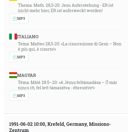
Thema: Math. 28,5-20: Jesu Auferstehung - ER ist
nicht mehr hier, ER ist auferweckt worden!
MP3
ITALIANO
Tema: Matteo 28,5-20: «La risurrezione di Gesù – Non
è più qui, è risorto!»
MP3
MAGYAR
Téma: Máté 28:5–20: »A Jézus feltámadása – Ő már
nincs itt, fel lett támasztva - ébresztve!«
MP3
1991-06-02 10:00, Krefeld, Germany, Missions-
Zentrum