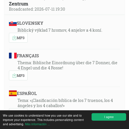
Zentrum
Broadcasted: 2026-07-11 19:30
SLOVENSKY
Biblický výklad 7 hromov, 4 anjelov a 4 koní.
MP3
FRANÇAIS
Thema: Biblische Einordnung über die 7 Donner, die
4 Engel und die 4 Rosse!
MP3
ESPAÑOL
Tema: «¡Clasificación bíblica de los 7 truenos, los 4
ángeles y los 4 caballos!»
MP3
We use cookies to understand how you use our site and to
I agree
improve your experience. This includes personalizing content
and advertising.
Más información ...