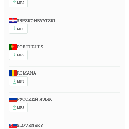
MP3
SRPSKOHRVATSKI
MP3
PORTUGUÊS
MP3
ROMÂNA
MP3
РУССКИЙ ЯЗЫК
MP3
SLOVENSKY