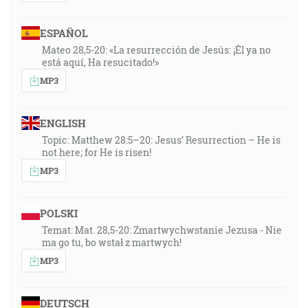
ESPAÑOL
Mateo 28,5-20: «La resurrección de Jesús: ¡Él ya no
está aquí, Ha resucitado!»
MP3
ENGLISH
Topic: Matthew 28:5–20: Jesus’ Resurrection – He is
not here; for He is risen!
MP3
POLSKI
Temat: Mat. 28,5-20: Zmartwychwstanie Jezusa - Nie
ma go tu, bo wstał z martwych!
MP3
DEUTSCH