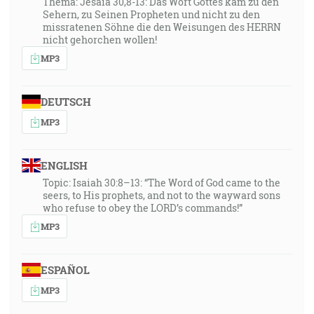
Thema: Jesaia 30,8-13: Das Wort Gottes kam zu den
Sehern, zu Seinen Propheten und nicht zu den
missratenen Söhne die den Weisungen des HERRN
nicht gehorchen wollen!
MP3
DEUTSCH
MP3
ENGLISH
Topic: Isaiah 30:8–13: “The Word of God came to the
seers, to His prophets, and not to the wayward sons
who refuse to obey the LORD’s commands!”
MP3
ESPAÑOL
MP3