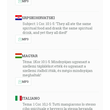
MP3
SRPSKOHRVATSKI
Subject: 1 Cor. 10:1-5: ‘They all ate the same
spiritual food and drank the same spiritual
drink, and yet they all died!’
MP3
MAGYAR
Téma: 1Kor 10:1-5: Mindnyájan ugyanazt a
szellemi táplálékot ették és ugyanazt a
szellemi italból itták, és mégis mindnyájan
meghaltak!
MP3
ITALIANO
Tema: 1 Cor. 10,1-5: Tutti mangiarono lo stesso
cibo spirituale e bevvero la stessa bevanda