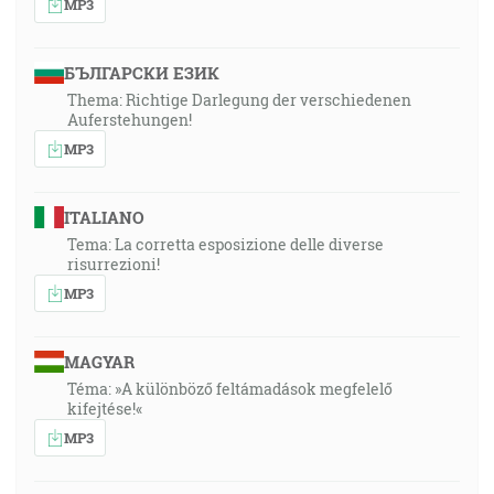
MP3
БЪЛГАРСКИ ЕЗИК
Thema: Richtige Darlegung der verschiedenen
Auferstehungen!
MP3
ITALIANO
Tema: La corretta esposizione delle diverse
risurrezioni!
MP3
MAGYAR
Téma: »A különböző feltámadások megfelelő
kifejtése!«
MP3