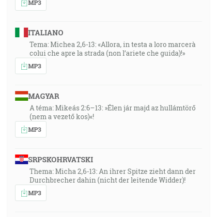
MP3
ITALIANO
Tema: Michea 2,6-13: «Allora, in testa a loro marcerà
colui che apre la strada (non l’ariete che guida)!»
MP3
MAGYAR
A téma: Mikeás 2:6–13: »Élen jár majd az hullámtörő
(nem a vezető kos)«!
MP3
SRPSKOHRVATSKI
Thema: Micha 2,6-13: An ihrer Spitze zieht dann der
Durchbrecher dahin (nicht der leitende Widder)!
MP3