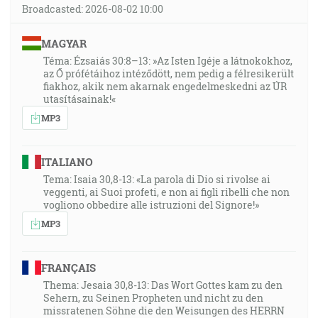
Broadcasted: 2026-08-02 10:00
MAGYAR
Téma: Ézsaiás 30:8–13: »Az Isten Igéje a látnokokhoz,
az Ő prófétáihoz intéződött, nem pedig a félresikerült
fiakhoz, akik nem akarnak engedelmeskedni az ÚR
utasításainak!«
MP3
ITALIANO
Tema: Isaia 30,8-13: «La parola di Dio si rivolse ai
veggenti, ai Suoi profeti, e non ai figli ribelli che non
vogliono obbedire alle istruzioni del Signore!»
MP3
FRANÇAIS
Thema: Jesaia 30,8-13: Das Wort Gottes kam zu den
Sehern, zu Seinen Propheten und nicht zu den
missratenen Söhne die den Weisungen des HERRN