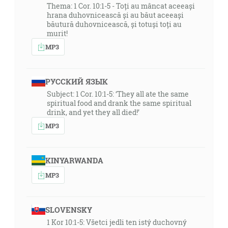
Thema: 1 Cor. 10:1-5 - Toți au mâncat aceeași
hrana duhovnicească și au băut aceeași
băutură duhovnicească, și totuși toți au
murit!
MP3
РУССКИЙ ЯЗЫК
Subject: 1 Cor. 10:1-5: ‘They all ate the same
spiritual food and drank the same spiritual
drink, and yet they all died!’
MP3
KINYARWANDA
MP3
SLOVENSKY
1 Kor 10:1-5: Všetci jedli ten istý duchovný