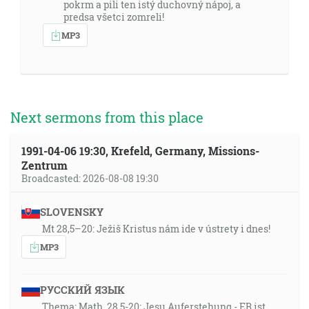
pokrm a pili ten istý duchovný nápoj, a
predsa všetci zomreli!
MP3
Next sermons from this place
1991-04-06 19:30, Krefeld, Germany, Missions-
Zentrum
Broadcasted: 2026-08-08 19:30
SLOVENSKY
Mt 28,5–20: Ježiš Kristus nám ide v ústrety i dnes!
MP3
РУССКИЙ ЯЗЫК
Thema: Math. 28,5-20: Jesu Auferstehung - ER ist