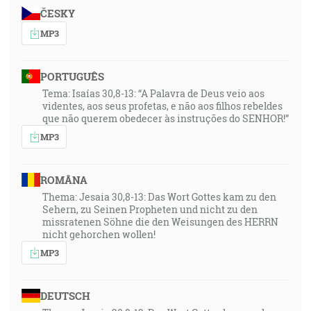
ČESKY
MP3
PORTUGUÊS
Tema: Isaías 30,8-13: “A Palavra de Deus veio aos
videntes, aos seus profetas, e não aos filhos rebeldes
que não querem obedecer às instruções do SENHOR!”
MP3
ROMÂNA
Thema: Jesaia 30,8-13: Das Wort Gottes kam zu den
Sehern, zu Seinen Propheten und nicht zu den
missratenen Söhne die den Weisungen des HERRN
nicht gehorchen wollen!
MP3
DEUTSCH