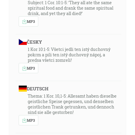
Subject: 1 Cor. 10:1-5: ‘They all ate the same
spiritual food and drank the same spiritual
drink, and yet they all died!’
MP3
ČESKY
1 Kor 10:1-5: Všetci jedli ten istý duchovný
pokrm a pili ten istý duchovný nápoj, a
predsa všetci zomreli!
MP3
DEUTSCH
Thema: 1 Kor. 10,1-5: Allesamt haben dieselbe
geistliche Speise gegessen, und denselben
geistlichen Trank getrunken, und dennoch
sind sie alle gestorben!
MP3