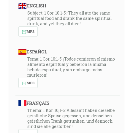
ENGLISH
Subject: 1 Cor. 10:1-5: ‘They all ate the same
spiritual food and drank the same spiritual
drink, and yet they all died!’
MP3
ESPAÑOL
Tema: 1 Cor. 10:1-5: ¡Todos comieron el mismo
alimento espiritual y bebieron la misma
bebida espiritual, y sin embargo todos
murieron!
MP3
FRANÇAIS
Thema: 1 Kor. 10,1-5: Allesamt haben dieselbe
geistliche Speise gegessen, und denselben
geistlichen Trank getrunken, und dennoch
sind sie alle gestorben!