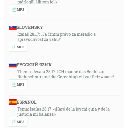
mérlegül állítom fel!«
MP3
SLOVENSKY
Izaiáš 28,17: „Ja činím právo za meradlo a
spravodlivosť za váhu!“
MP3
РУССКИЙ ЯЗЫК
Thema: Jesaia 28,17: ICH mache das Recht zur
Richtschnur und die Gerechtigkeit zur Setzwaage!
MP3
ESPAÑOL
Tema: Isaías 28,17: «¡Haré de la ley mi guía y de la
justicia mi balanza!»
MP3