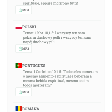
spirituale, eppure morirono tutti!
MP3
POLSKI
Temat: 1 Kor. 10,1-5: I wszyscy ten sam
pokarm duchowy jedli i wszyscy ten sam
napój duchowy pili...
MP3
PORTUGUÊS
Tema: 1 Coríntios 10:1-5: “Todos eles comeram
o mesmo alimento espiritual e beberam a
mesma bebida espiritual, mesmo assim
todos morreram!”
MP3
ROMÂNA