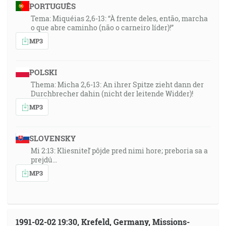
PORTUGUÊS
Tema: Miquéias 2,6-13: “À frente deles, então, marcha
o que abre caminho (não o carneiro líder)!”
MP3
POLSKI
Thema: Micha 2,6-13: An ihrer Spitze zieht dann der
Durchbrecher dahin (nicht der leitende Widder)!
MP3
SLOVENSKY
Mi 2:13: Kliesniteľ pôjde pred nimi hore; preboria sa a
prejdú…
MP3
1991-02-02 19:30, Krefeld, Germany, Missions-