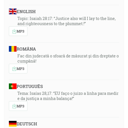
ENGLISH
Topic: Isaiah 28:17: “Justice also will I lay to the line,
and righteousness to the plummet.!”
MP3
ROMÂNA
Fac din judecată o sfoară de măsurat și din dreptate o
cumpănă!
MP3
PORTUGUÊS
Tema: Isaías 28,17: “EU faço o juizo a linha para medir
e da justiça a minha balança!”
MP3
DEUTSCH