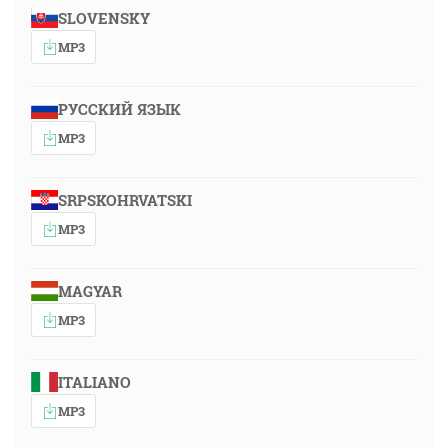
SLOVENSKY
MP3
РУССКИЙ ЯЗЫК
MP3
SRPSKOHRVATSKI
MP3
MAGYAR
MP3
ITALIANO
MP3