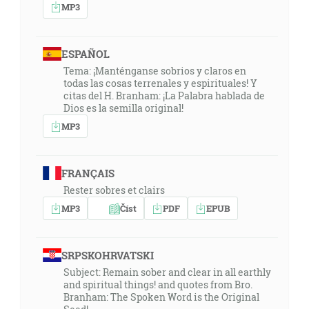
MP3
ESPAÑOL
Tema: ¡Manténganse sobrios y claros en
todas las cosas terrenales y espirituales! Y
citas del H. Branham: ¡La Palabra hablada de
Dios es la semilla original!
MP3
FRANÇAIS
Rester sobres et clairs
MP3
Číst
PDF
EPUB
SRPSKOHRVATSKI
Subject: Remain sober and clear in all earthly
and spiritual things! and quotes from Bro.
Branham: The Spoken Word is the Original