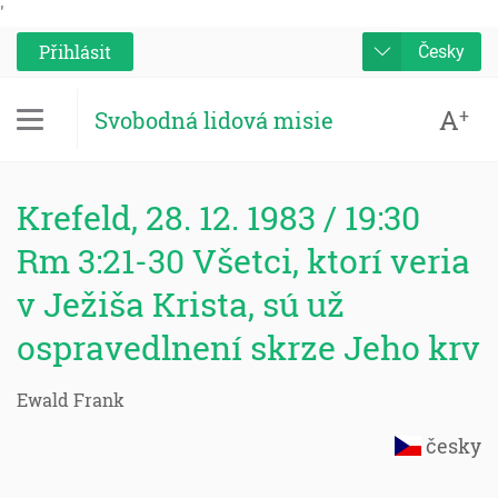
'
Přihlásit
Česky
A
+
Svobodná lidová misie
Krefeld, 28. 12. 1983 / 19:30
Rm 3:21-30 Všetci, ktorí veria
v Ježiša Krista, sú už
ospravedlnení skrze Jeho krv
Ewald Frank
česky