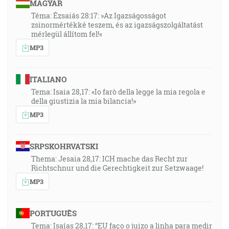
MAGYAR
Téma: Ézsaiás 28:17: »Az Igazságosságot
zsinormértékké teszem, és az igazságszolgáltatást
mérlegül állítom fel!«
MP3
ITALIANO
Tema: Isaia 28,17: «Io farò della legge la mia regola e
della giustizia la mia bilancia!»
MP3
SRPSKOHRVATSKI
Thema: Jesaia 28,17: ICH mache das Recht zur
Richtschnur und die Gerechtigkeit zur Setzwaage!
MP3
PORTUGUÊS
Tema: Isaías 28,17: “EU faço o juizo a linha para medir