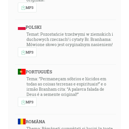
MP3
POLSKI
Temat: Pozostańcie trzeźwymi w ziemskich i
duchowych rzeczach! i cytaty Br. Branhama:
Mówione słowo jest oryginalnym nasieniem!
MP3
PORTUGUÊS
Tema: “Permaneçam sóbrios e lúcidos em
todas as coisas terrenas e espirituais!” e o
irmão Branham cita: “A palavra falada de
Deus é a semente original!”
MP3
ROMÂNA
Thema: Rămâneți cumpătați și lucizi în toate