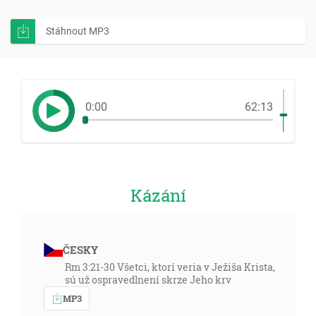
Stáhnout MP3
0:00
62:13
Kázání
ČESKY
Rm 3:21-30 Všetci, ktorí veria v Ježiša Krista,
sú už ospravedlnení skrze Jeho krv
MP3