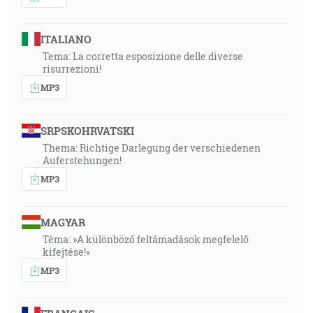
ITALIANO
Tema: La corretta esposizione delle diverse
risurrezioni!
MP3
SRPSKOHRVATSKI
Thema: Richtige Darlegung der verschiedenen
Auferstehungen!
MP3
MAGYAR
Téma: »A különböző feltámadások megfelelő
kifejtése!«
MP3