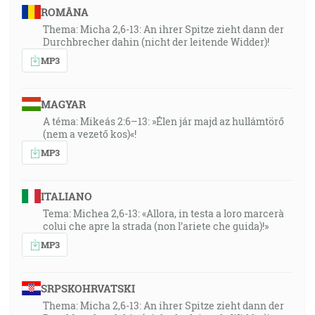
ROMÂNA
Thema: Micha 2,6-13: An ihrer Spitze zieht dann der
Durchbrecher dahin (nicht der leitende Widder)!
MP3
MAGYAR
A téma: Mikeás 2:6–13: »Élen jár majd az hullámtörő
(nem a vezető kos)«!
MP3
ITALIANO
Tema: Michea 2,6-13: «Allora, in testa a loro marcerà
colui che apre la strada (non l’ariete che guida)!»
MP3
SRPSKOHRVATSKI
Thema: Micha 2,6-13: An ihrer Spitze zieht dann der