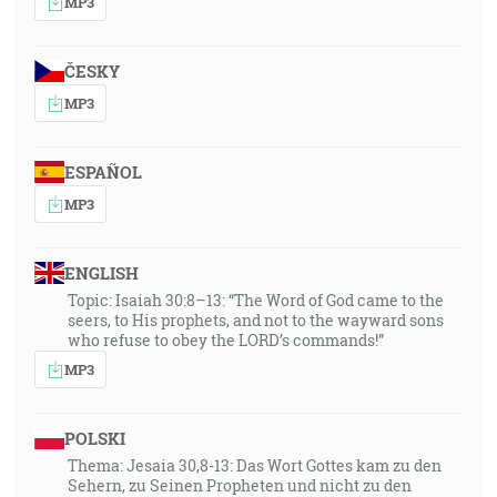
MP3
ČESKY
MP3
ESPAÑOL
MP3
ENGLISH
Topic: Isaiah 30:8–13: “The Word of God came to the
seers, to His prophets, and not to the wayward sons
who refuse to obey the LORD’s commands!”
MP3
POLSKI
Thema: Jesaia 30,8-13: Das Wort Gottes kam zu den
Sehern, zu Seinen Propheten und nicht zu den