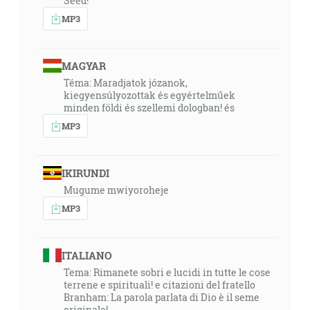
Seed!
MP3
MAGYAR
Téma: Maradjatok józanok,
kiegyensúlyozottak és egyértelműek
minden földi és szellemi dologban! és
MP3
IKIRUNDI
Mugume mwiyoroheje
MP3
ITALIANO
Tema: Rimanete sobri e lucidi in tutte le cose
terrene e spirituali! e citazioni del fratello
Branham: La parola parlata di Dio è il seme
originale!