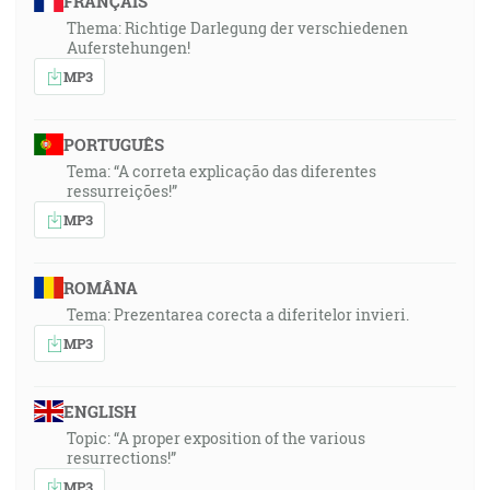
FRANÇAIS
Thema: Richtige Darlegung der verschiedenen
Auferstehungen!
MP3
PORTUGUÊS
Tema: “A correta explicação das diferentes
ressurreições!”
MP3
ROMÂNA
Tema: Prezentarea corecta a diferitelor invieri.
MP3
ENGLISH
Topic: “A proper exposition of the various
resurrections!”
MP3