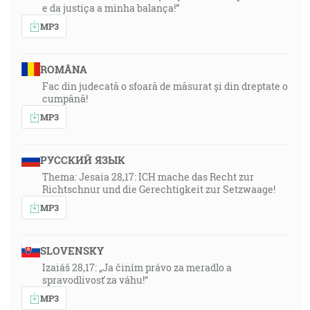
e da justiça a minha balança!”
MP3
ROMÂNA
Fac din judecată o sfoară de măsurat și din dreptate o
cumpănă!
MP3
РУССКИЙ ЯЗЫК
Thema: Jesaia 28,17: ICH mache das Recht zur
Richtschnur und die Gerechtigkeit zur Setzwaage!
MP3
SLOVENSKY
Izaiáš 28,17: „Ja činím právo za meradlo a
spravodlivosť za váhu!“
MP3