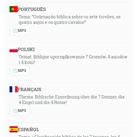
PORTUGUÊS
Tema: “Ordenação bíblica sobre os sete trovões, os
quatro anjos e os quatro cavalos!”
MP3
POLSKI
Temat: Biblijne uporządkowanie 7 Gromów, 4 aniołów
i 4 koni!
MP3
FRANÇAIS
Thema: Biblische Einordnung über die 7 Donner, die
4 Engel und die 4 Rosse!
MP3
ESPAÑOL
Tema: «¡Clasificación bíblica de los 7 truenos, los 4