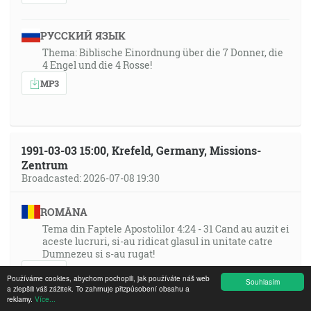
РУССКИЙ ЯЗЫК
Thema: Biblische Einordnung über die 7 Donner, die
4 Engel und die 4 Rosse!
MP3
1991-03-03 15:00, Krefeld, Germany, Missions-
Zentrum
Broadcasted: 2026-07-08 19:30
ROMÂNA
Tema din Faptele Apostolilor 4:24 - 31 Cand au auzit ei
aceste lucruri, si-au ridicat glasul in unitate catre
Dumnezeu si s-au rugat!
MP3
Používáme cookies, abychom pochopili, jak používáte náš web
Souhlasím
a zlepšili váš zážitek. To zahrnuje přizpůsobení obsahu a
reklamy.
Více...