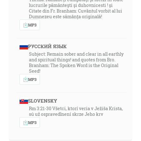
lucrurile pământești și duhovnicesti ! și
Citate din Fr. Branham: Cuvântul vorbit al lui
Dumnezeu este sămânța originală!
MP3
РУССКИЙ ЯЗЫК
Subject: Remain sober and clear in all earthly
and spiritual things! and quotes from Bro.
Branham: The Spoken Word is the Original
Seed!
MP3
SLOVENSKY
Rm 3:21-30 Všetci, ktorí veria v Ježiša Krista,
sú už ospravedlnení skrze Jeho krv
MP3