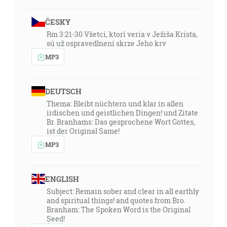
ČESKY
Rm 3:21-30 Všetci, ktorí veria v Ježiša Krista,
sú už ospravedlnení skrze Jeho krv
MP3
DEUTSCH
Thema: Bleibt nüchtern und klar in allen
irdischen und geistlichen Dingen! und Zitate
Br. Branhams: Das gesprochene Wort Gottes,
ist der Original Same!
MP3
ENGLISH
Subject: Remain sober and clear in all earthly
and spiritual things! and quotes from Bro.
Branham: The Spoken Word is the Original
Seed!