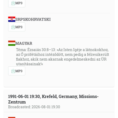
MP3
SRPSKOHRVATSKI
MP3
MAGYAR
Téma: Ézsaiás 30:8–13: »Az Isten Igéje a látnokokhoz,
az Ő prófétáihoz intéződött, nem pedig a félresikerült
fiakhoz, akik nem akarnak engedelmeskedni az ÚR
utasításainak!«
MP3
1991-06-01 19:30, Krefeld, Germany, Missions-
Zentrum
Broadcasted: 2026-08-01 19:30