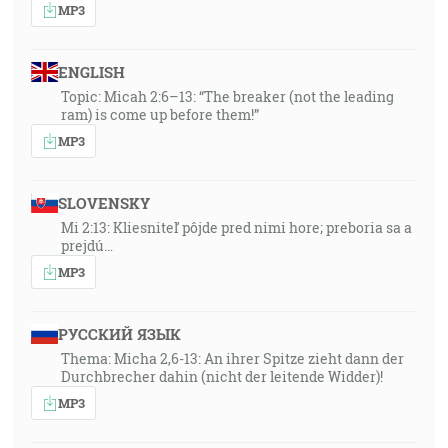
MP3
ENGLISH
Topic: Micah 2:6–13: “The breaker (not the leading
ram) is come up before them!”
MP3
SLOVENSKY
Mi 2:13: Kliesniteľ pôjde pred nimi hore; preboria sa a
prejdú…
MP3
РУССКИЙ ЯЗЫК
Thema: Micha 2,6-13: An ihrer Spitze zieht dann der
Durchbrecher dahin (nicht der leitende Widder)!
MP3