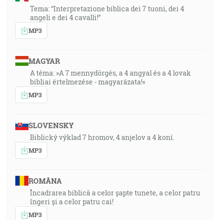
Tema: “Interpretazione biblica dei 7 tuoni, dei 4
angeli e dei 4 cavalli!”
MP3
MAGYAR
A téma: »A 7 mennydörgés, a 4 angyal és a 4 lovak
bibliai értelmezése - magyarázata!«
MP3
SLOVENSKY
Biblický výklad 7 hromov, 4 anjelov a 4 koní.
MP3
ROMÂNA
Încadrarea biblică a celor șapte tunete, a celor patru
îngeri și a celor patru cai!
MP3