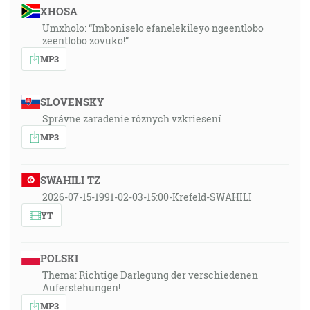
XHOSA
Umxholo: “Imboniselo efanelekileyo ngeentlobo
zeentlobo zovuko!”
MP3
SLOVENSKY
Správne zaradenie rôznych vzkriesení
MP3
SWAHILI TZ
2026-07-15-1991-02-03-15:00-Krefeld-SWAHILI
YT
POLSKI
Thema: Richtige Darlegung der verschiedenen
Auferstehungen!
MP3