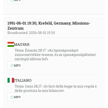
1991-06-01 19:30, Krefeld, Germany, Missions-
Zentrum
Broadcasted: 2026-08-01 19:30
MAGYAR
Téma: Ézsaiás 28:17: »Az Igazságosságot
zsinormértékké teszem, és az igazságszolgáltatást
mérlegül állítom fel!«
MP3
ITALIANO
Tema: Isaia 28,17: «Io farò della legge la mia regola e
della giustizia la mia bilancia!»
MP3