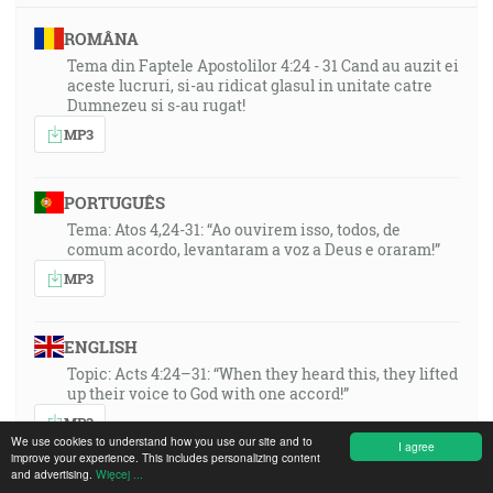
ROMÂNA
Tema din Faptele Apostolilor 4:24 - 31 Cand au auzit ei
aceste lucruri, si-au ridicat glasul in unitate catre
Dumnezeu si s-au rugat!
MP3
PORTUGUÊS
Tema: Atos 4,24-31: “Ao ouvirem isso, todos, de
comum acordo, levantaram a voz a Deus e oraram!”
MP3
ENGLISH
Topic: Acts 4:24–31: “When they heard this, they lifted
up their voice to God with one accord!”
MP3
We use cookies to understand how you use our site and to
I agree
improve your experience. This includes personalizing content
and advertising.
Więcej ...
DEUTSCH