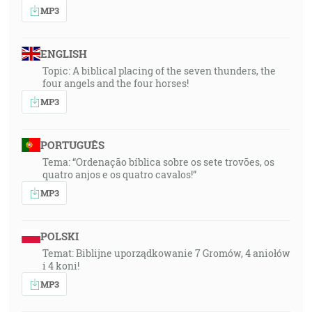
MP3
ENGLISH
Topic: A biblical placing of the seven thunders, the
four angels and the four horses!
MP3
PORTUGUÊS
Tema: “Ordenação bíblica sobre os sete trovões, os
quatro anjos e os quatro cavalos!”
MP3
POLSKI
Temat: Biblijne uporządkowanie 7 Gromów, 4 aniołów
i 4 koni!
MP3