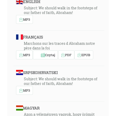
ENGLISH
Subject: We should walk in the footsteps of
our father of faith, Abraham!
MP3
FRANÇAIS
Marchons sur les traces d Abraham notre
père dans la foi
MP3
Czytaj
PDF
EPUB
SRPSKOHRVATSKI
Subject: We should walk in the footsteps of
our father of faith, Abraham!
MP3
MAGYAR
Azon a véleményen vagyok, hogy örömöt