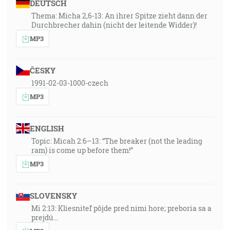
DEUTSCH
Thema: Micha 2,6-13: An ihrer Spitze zieht dann der
Durchbrecher dahin (nicht der leitende Widder)!
MP3
ČESKY
1991-02-03-1000-czech
MP3
ENGLISH
Topic: Micah 2:6–13: “The breaker (not the leading
ram) is come up before them!”
MP3
SLOVENSKY
Mi 2:13: Kliesniteľ pôjde pred nimi hore; preboria sa a
prejdú…