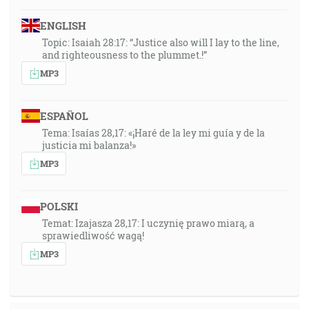
ENGLISH
Topic: Isaiah 28:17: “Justice also will I lay to the line,
and righteousness to the plummet.!”
MP3
ESPAÑOL
Tema: Isaías 28,17: «¡Haré de la ley mi guía y de la
justicia mi balanza!»
MP3
POLSKI
Temat: Izajasza 28,17: I uczynię prawo miarą, a
sprawiedliwość wagą!
MP3