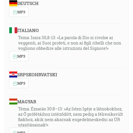
DEUTSCH
MP3
ITALIANO
Tema: Isaia 30,8-13: «La parola di Dio si rivolse ai
veggenti, ai Suoi profeti, e non ai figli ribelli che non
vogliono obbedire alle istruzioni del Signore!»
MP3
SRPSKOHRVATSKI
MP3
MAGYAR
Téma: Ézsaiás 30:8–13: »Az Isten Igéje a látnokokhoz,
az Ő prófétáihoz intéződött, nem pedig a félresikerült
fiakhoz, akik nem akarnak engedelmeskedni az ÚR
utasításainak!«
MP3