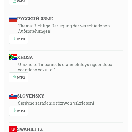
MP3
РУССКИЙ ЯЗЫК
Thema: Richtige Darlegung der verschiedenen
Auferstehungen!
MP3
XHOSA
Umxholo: “Imboniselo efanelekileyo ngeentlobo
zeentlobo zovuko!”
MP3
SLOVENSKY
Správne zaradenie rôznych vzkriesení
MP3
SWAHILI TZ