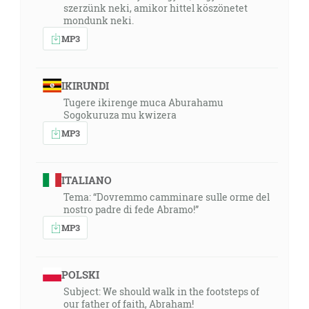
szerzünk neki, amikor hittel köszönetet
mondunk neki.
MP3
IKIRUNDI
Tugere ikirenge muca Aburahamu
Sogokuruza mu kwizera
MP3
ITALIANO
Tema: “Dovremmo camminare sulle orme del
nostro padre di fede Abramo!”
MP3
POLSKI
Subject: We should walk in the footsteps of
our father of faith, Abraham!