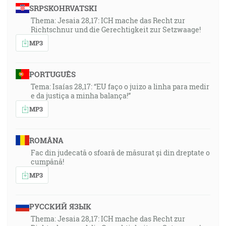
SRPSKOHRVATSKI
Thema: Jesaia 28,17: ICH mache das Recht zur
Richtschnur und die Gerechtigkeit zur Setzwaage!
MP3
PORTUGUÊS
Tema: Isaías 28,17: “EU faço o juizo a linha para medir
e da justiça a minha balança!”
MP3
ROMÂNA
Fac din judecată o sfoară de măsurat și din dreptate o
cumpănă!
MP3
РУССКИЙ ЯЗЫК
Thema: Jesaia 28,17: ICH mache das Recht zur