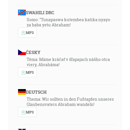
SWAHILI DRC
Somo: "Tunapaswa kutembea katika nyayo
za baba yetu Abraham!
MP3
ČESKY
Téma: Máme kráčať v šľapajach nášho otca
viery, Abraháma!
MP3
DEUTSCH
Thema: Wir sollten in den Fußtapfen unseres
Glaubensvaters Abraham wandeln!
MP3