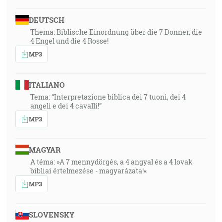
DEUTSCH
Thema: Biblische Einordnung über die 7 Donner, die
4 Engel und die 4 Rosse!
MP3
ITALIANO
Tema: “Interpretazione biblica dei 7 tuoni, dei 4
angeli e dei 4 cavalli!”
MP3
MAGYAR
A téma: »A 7 mennydörgés, a 4 angyal és a 4 lovak
bibliai értelmezése - magyarázata!«
MP3
SLOVENSKY