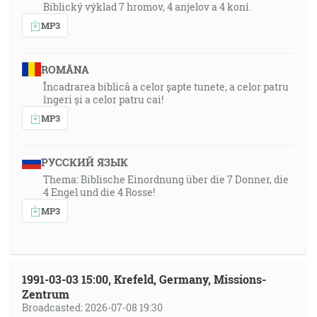
Biblický výklad 7 hromov, 4 anjelov a 4 koní.
MP3
ROMÂNA
Încadrarea biblică a celor șapte tunete, a celor patru
îngeri și a celor patru cai!
MP3
РУССКИЙ ЯЗЫК
Thema: Biblische Einordnung über die 7 Donner, die
4 Engel und die 4 Rosse!
MP3
1991-03-03 15:00, Krefeld, Germany, Missions-
Zentrum
Broadcasted: 2026-07-08 19:30