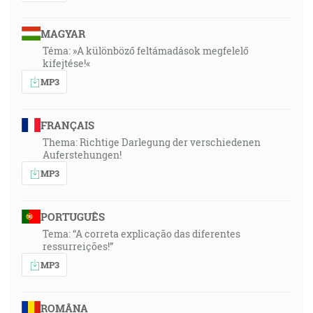
MAGYAR
Téma: »A különböző feltámadások megfelelő
kifejtése!«
MP3
FRANÇAIS
Thema: Richtige Darlegung der verschiedenen
Auferstehungen!
MP3
PORTUGUÊS
Tema: “A correta explicação das diferentes
ressurreições!”
MP3
ROMÂNA