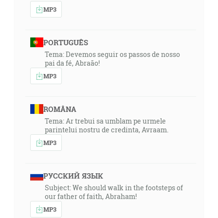
MP3
PORTUGUÊS
Tema: Devemos seguir os passos de nosso
pai da fé, Abraão!
MP3
ROMÂNA
Tema: Ar trebui sa umblam pe urmele
parintelui nostru de credinta, Avraam.
MP3
РУССКИЙ ЯЗЫК
Subject: We should walk in the footsteps of
our father of faith, Abraham!
MP3