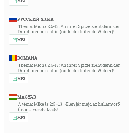
MP3
РУССКИЙ ЯЗЫК
Thema: Micha 2,6-13: An ihrer Spitze zieht dann der
Durchbrecher dahin (nicht der leitende Widder)!
MP3
ROMÂNA
Thema: Micha 2,6-13: An ihrer Spitze zieht dann der
Durchbrecher dahin (nicht der leitende Widder)!
MP3
MAGYAR
A téma: Mikeás 2:6–13: »Élen jár majd az hullámtörő
(nem a vezető kos)«!
MP3