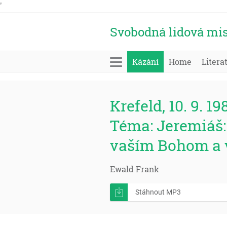
'
Svobodná lidová mis
Kázání
Home
Litera
Krefeld, 10. 9. 19
Téma: Jeremiáš:
vaším Bohom a 
Ewald Frank
Stáhnout MP3