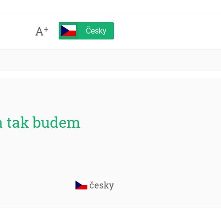
A
+
Česky
 a tak budem
česky