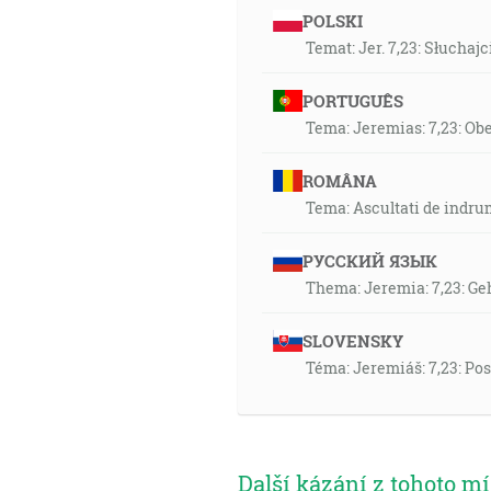
POLSKI
Temat: Jer. 7,23: Słucha
PORTUGUÊS
Tema: Jeremias: 7,23: Ob
ROMÂNA
Tema: Ascultati de indruma
РУССКИЙ ЯЗЫК
Thema: Jeremia: 7,23: Geh
SLOVENSKY
Téma: Jeremiáš: 7,23: Po
Další kázání z tohoto mí