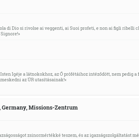
la di Dio si rivolse ai veggenti, ai Suoi profeti, e non ai figli ribelli
l Signore!»
Isten Igéje a látnokokhoz, az Ő prófétáihoz intéződött, nem pedig a f
meskedni az ÚR utasításainak!«
ld, Germany, Missions-Zentrum
gazságosságot zsinormértékké teszem, és az igazságszolgáltatást mérl