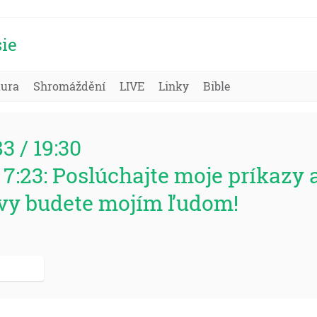
ie
tura
Shromáždění
LIVE
Linky
Bible
83 / 19:30
 7:23: Poslúchajte moje príkazy
vy budete mojím ľudom!