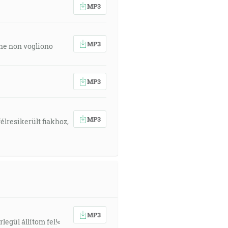
MP3
MP3
 che non vogliono
MP3
MP3
élresikerült fiakhoz,
MP3
egül állítom fel!«