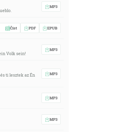
MP3
ueblo.
Číst
PDF
EPUB
MP3
in Volk sein!
MP3
s ti lesztek az Én
MP3
MP3