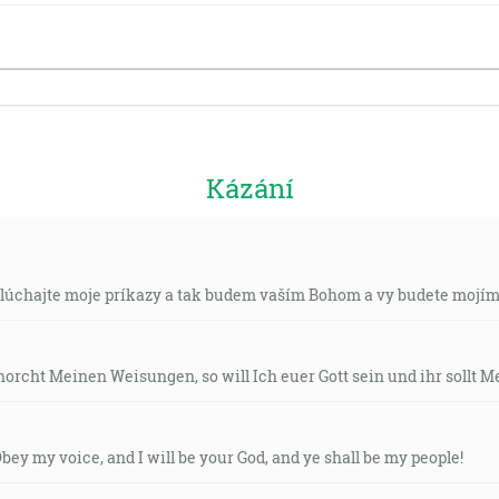
Kázání
slúchajte moje príkazy a tak budem vaším Bohom a vy budete mojí
orcht Meinen Weisungen, so will Ich euer Gott sein und ihr sollt Me
Obey my voice, and I will be your God, and ye shall be my people!