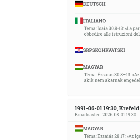
DEUTSCH
ITALIANO
Tema: Isaia 30,8-13: «La paro
obbedire alle istruzioni de
SRPSKOHRVATSKI
MAGYAR
Téma: Ézsaiás 30:8–13: »Az 
akik nem akarnak engedel
1991-06-01 19:30, Krefe
Broadcasted: 2026-08-01 19:30
MAGYAR
Téma: Ézsaiás 28:17: »Az I