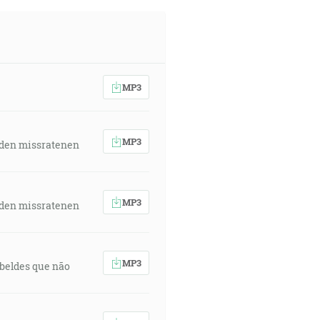
MP3
MP3
 den missratenen
MP3
 den missratenen
MP3
rebeldes que não