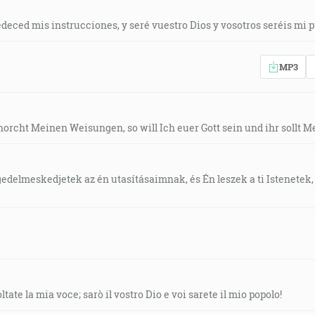
deced mis instrucciones, y seré vuestro Dios y vosotros seréis mi p
MP3
orcht Meinen Weisungen, so will Ich euer Gott sein und ihr sollt Me
edelmeskedjetek az én utasításaimnak, és Én leszek a ti Istenetek, é
tate la mia voce; sarò il vostro Dio e voi sarete il mio popolo!