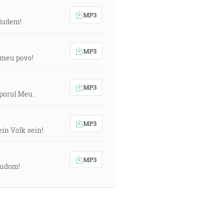
MP3
 ludem!
MP3
 meu povo!
MP3
oporul Meu.
MP3
in Volk sein!
MP3
ľudom!