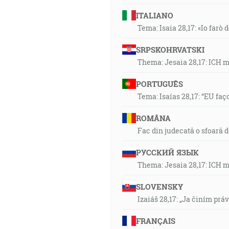
ITALIANO
Tema: Isaia 28,17: «Io farò d
SRPSKOHRVATSKI
Thema: Jesaia 28,17: ICH 
PORTUGUÊS
Tema: Isaías 28,17: “EU faç
ROMÂNA
Fac din judecată o sfoară 
РУССКИЙ ЯЗЫК
Thema: Jesaia 28,17: ICH 
SLOVENSKY
Izaiáš 28,17: „Ja činím prá
FRANÇAIS