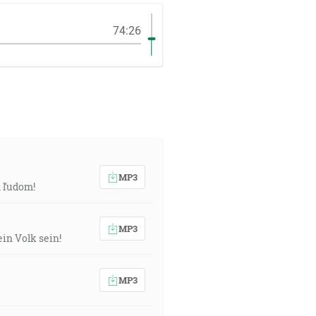
74:26
MP3
m ľudom!
MP3
in Volk sein!
MP3