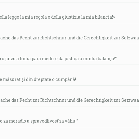
ella legge la mia regola e della giustizia la mia bilancia!»
mache das Recht zur Richtschnur und die Gerechtigkeit zur Setzwaa
o o juizo a linha para medir e da justiça a minha balança!”
de măsurat și din dreptate o cumpănă!
mache das Recht zur Richtschnur und die Gerechtigkeit zur Setzwaa
vo za meradlo a spravodlivosť za váhu!“