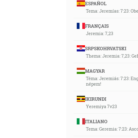
ESPAÑOL
Tema: Jeremías: 7:23: Obe
FRANÇAIS
Jeremia: 7,23
SRPSKOHRVATSKI
Thema: Jeremia: 7,23: Geh
MAGYAR
Téma: Jeremiás: 7:23: Eng
népem!
IKIRUNDI
Yeremiya 7v23
ITALIANO
Tema: Geremia: 7:23: Ascol