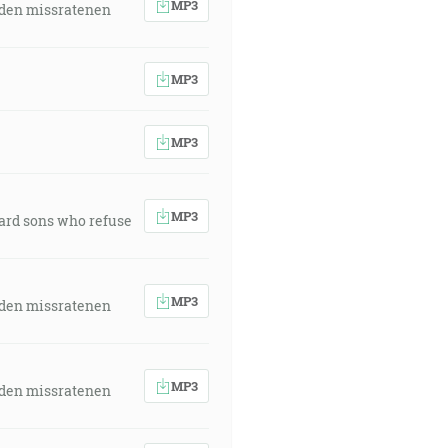
MP3
 den missratenen
MP3
MP3
MP3
ward sons who refuse
MP3
 den missratenen
MP3
 den missratenen