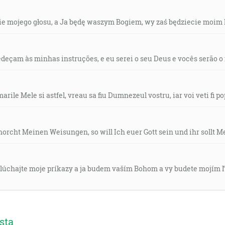
jcie mojego głosu, a Ja będę waszym Bogiem, wy zaś będziecie moim
edeçam às minhas instruções, e eu serei o seu Deus e vocês serão o
rile Mele si astfel, vreau sa fiu Dumnezeul vostru, iar voi veti fi p
orcht Meinen Weisungen, so will Ich euer Gott sein und ihr sollt Me
slúchajte moje príkazy a ja budem vaším Bohom a vy budete mojím 
sta