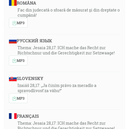
ROMÂNA
Fac din judecată o sfoară de măsurat și din dreptate o
cumpănă!
MP3
РУССКИЙ ЯЗЫК
Thema: Jesaia 28,17: ICH mache das Recht zur
Richtschnur und die Gerechtigkeit zur Setzwaage!
MP3
SLOVENSKY
Izaiáš 28,17: „Ja činím právo za meradlo a
spravodlivosť za váhu!“
MP3
FRANÇAIS
Thema: Jesaia 28,17: ICH mache das Recht zur
Richtschnur und die Gerechtigkeit zur Setzwaage!