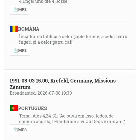
4 Engel und die 4 Rosse!
MP3
ROMÂNA
Încadrarea biblică a celor șapte tunete, a celor patru
îngeri și a celor patru cai!
MP3
1991-03-03 15:00, Krefeld, Germany, Missions-
Zentrum
Broadcasted: 2026-07-08 19:30
PORTUGUÊS
Tema: Atos 4,24-31: “Ao ouvirem isso, todos, de
comum acordo, levantaram a voz a Deus e oraram!”
MP3