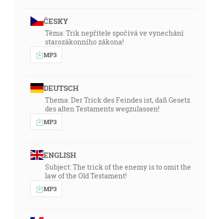
ČESKY
Téma: Trik nepřítele spočívá ve vynechání
starozákonního zákona!
MP3
DEUTSCH
Thema: Der Trick des Feindes ist, daß Gesetz
des alten Testaments wegzulassen!
MP3
ENGLISH
Subject: The trick of the enemy is to omit the
law of the Old Testament!
MP3