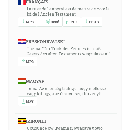
FRANÇAIS
La ruse de l ennemi est de mettre de cote la
loi de l Ancien Testament
MP3
Read
PDF
EPUB
SRPSKOHRVATSKI
Thema: "Der Trick des Feindes ist, daß
Gesetz des alten Testaments wegzulassen!"
MP3
MAGYAR
Téma: Az ellenség trükkje, hogy mellőzze
vagy kihagyja az ószövetségi törvényt!
MP3
IKIRUNDI
Ubugunge bw'uwamnsi bwabaye ubwo