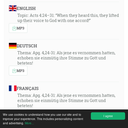
ENGLISH
Topic: Acts 4:24–31: “When they heard this, they lifted
up their voice to God with one accord!”
MP3
DEUTSCH
Thema: Apg. 4,24-31: Als jene es vernommen hatten,
erhoben sie einmütig ihre Stimme zu Gott und
beteten!
MP3
FRANÇAIS
Thema: Apg. 4,24-31: Als jene es vernommen hatten,
erhoben sie einmütig ihre Stimme zu Gott und
beteten!
MP3
We use cookies to understand how you use our site and to
I agree
improve your experience. This includes personalizing content
and advertising.
More...