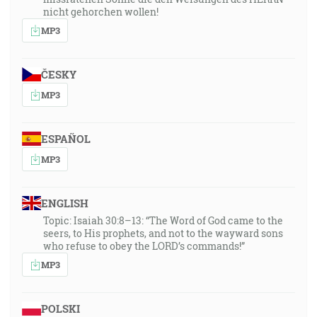
nicht gehorchen wollen!
MP3
ČESKY
MP3
ESPAÑOL
MP3
ENGLISH
Topic: Isaiah 30:8–13: “The Word of God came to the
seers, to His prophets, and not to the wayward sons
who refuse to obey the LORD’s commands!”
MP3
POLSKI