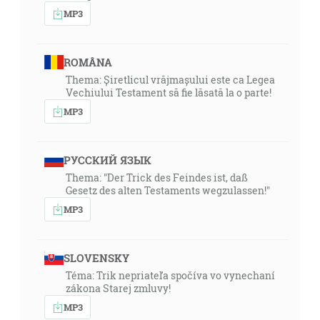
MP3
ROMÂNA
Thema: Șiretlicul vrăjmașului este ca Legea
Vechiului Testament să fie lăsată la o parte!
MP3
РУССКИЙ ЯЗЫК
Thema: "Der Trick des Feindes ist, daß
Gesetz des alten Testaments wegzulassen!"
MP3
SLOVENSKY
Téma: Trik nepriateľa spočíva vo vynechaní
zákona Starej zmluvy!
MP3