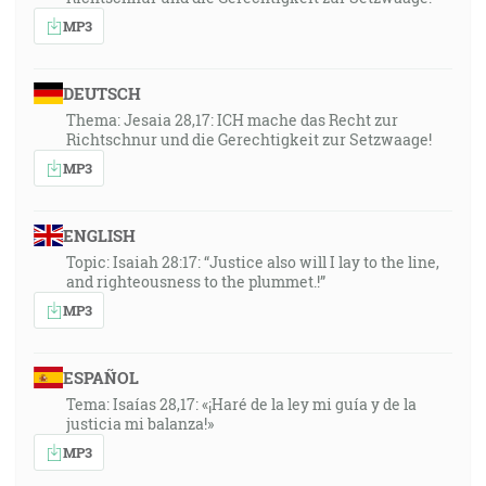
MP3
DEUTSCH
Thema: Jesaia 28,17: ICH mache das Recht zur
Richtschnur und die Gerechtigkeit zur Setzwaage!
MP3
ENGLISH
Topic: Isaiah 28:17: “Justice also will I lay to the line,
and righteousness to the plummet.!”
MP3
ESPAÑOL
Tema: Isaías 28,17: «¡Haré de la ley mi guía y de la
justicia mi balanza!»
MP3