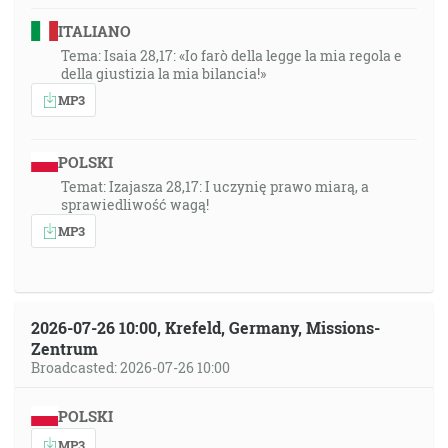
ITALIANO
Tema: Isaia 28,17: «Io farò della legge la mia regola e
della giustizia la mia bilancia!»
MP3
POLSKI
Temat: Izajasza 28,17: I uczynię prawo miarą, a
sprawiedliwość wagą!
MP3
2026-07-26 10:00, Krefeld, Germany, Missions-
Zentrum
Broadcasted: 2026-07-26 10:00
POLSKI
MP3