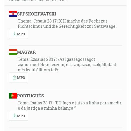
SRPSKOHRVATSKI
Thema: Jesaia 28,17: ICH mache das Recht zur
Richtschnur und die Gerechtigkeit zur Setzwaage!
MP3
MAGYAR
Téma: Ézsaiás 28:17: »Az Igazságosságot
zsinormértékké teszem, és az igazságszolgáltatást
mérlegül állítom fel!«
MP3
PORTUGUÊS
Tema: Isaías 28,17: “EU faço o juizo a linha para medir
e da justiça a minha balança!”
MP3