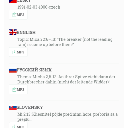
ČESKY
1991-02-03-1000-czech
MP3
ENGLISH
Topic: Micah 2:6–13: “The breaker (not the leading
ram) is come up before them!”
MP3
РУССКИЙ ЯЗЫК
Thema: Micha 2,6-13: An ihrer Spitze zieht dann der
Durchbrecher dahin (nicht der leitende Widder)!
MP3
SLOVENSKY
Mi 2:13: Kliesniteľ pôjde pred nimi hore; preboria sa a
prejdú…
MP3