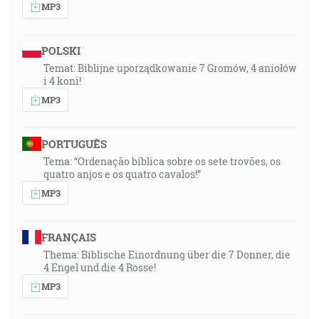
MP3
POLSKI
Temat: Biblijne uporządkowanie 7 Gromów, 4 aniołów
i 4 koni!
MP3
PORTUGUÊS
Tema: “Ordenação bíblica sobre os sete trovões, os
quatro anjos e os quatro cavalos!”
MP3
FRANÇAIS
Thema: Biblische Einordnung über die 7 Donner, die
4 Engel und die 4 Rosse!
MP3