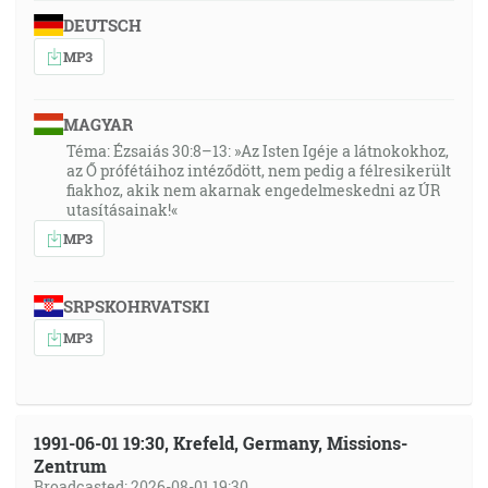
DEUTSCH
MP3
MAGYAR
Téma: Ézsaiás 30:8–13: »Az Isten Igéje a látnokokhoz,
az Ő prófétáihoz intéződött, nem pedig a félresikerült
fiakhoz, akik nem akarnak engedelmeskedni az ÚR
utasításainak!«
MP3
SRPSKOHRVATSKI
MP3
1991-06-01 19:30, Krefeld, Germany, Missions-
Zentrum
Broadcasted: 2026-08-01 19:30