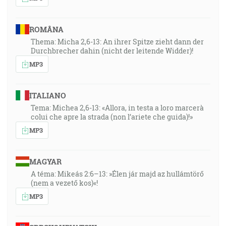
ROMÂNA
Thema: Micha 2,6-13: An ihrer Spitze zieht dann der
Durchbrecher dahin (nicht der leitende Widder)!
MP3
ITALIANO
Tema: Michea 2,6-13: «Allora, in testa a loro marcerà
colui che apre la strada (non l’ariete che guida)!»
MP3
MAGYAR
A téma: Mikeás 2:6–13: »Élen jár majd az hullámtörő
(nem a vezető kos)«!
MP3