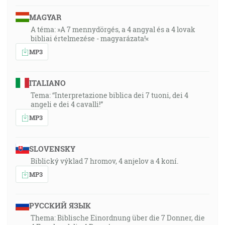
MAGYAR
A téma: »A 7 mennydörgés, a 4 angyal és a 4 lovak
bibliai értelmezése - magyarázata!«
MP3
ITALIANO
Tema: “Interpretazione biblica dei 7 tuoni, dei 4
angeli e dei 4 cavalli!”
MP3
SLOVENSKY
Biblický výklad 7 hromov, 4 anjelov a 4 koní.
MP3
РУССКИЙ ЯЗЫК
Thema: Biblische Einordnung über die 7 Donner, die