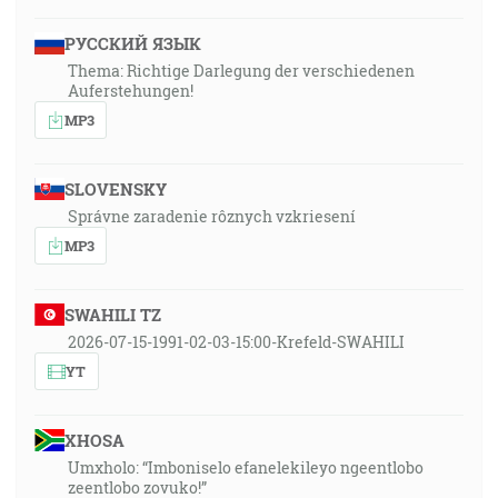
РУССКИЙ ЯЗЫК
Thema: Richtige Darlegung der verschiedenen
Auferstehungen!
MP3
SLOVENSKY
Správne zaradenie rôznych vzkriesení
MP3
SWAHILI TZ
2026-07-15-1991-02-03-15:00-Krefeld-SWAHILI
YT
XHOSA
Umxholo: “Imboniselo efanelekileyo ngeentlobo
zeentlobo zovuko!”