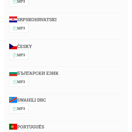
MP3
SRPSKOHRVATSKI
MP3
ČESKY
MP3
БЪЛГАРСКИ ЕЗИК
MP3
SWAHILI DRC
MP3
PORTUGUÊS