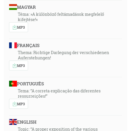
MAGYAR
Téma: »A különböző feltámadások megfelelő
kifejtése!«
MP3
FRANÇAIS
Thema: Richtige Darlegung der verschiedenen
Auferstehungen!
MP3
PORTUGUÊS
Tema: “A correta explicação das diferentes
ressurreições!”
MP3
ENGLISH
Topic: “A proper exposition of the various