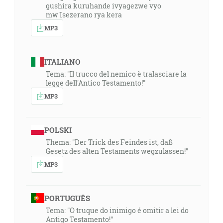
gushira kuruhande ivyagezwe vyo
mw'Isezerano rya kera
MP3
ITALIANO
Tema: "Il trucco del nemico è tralasciare la
legge dell'Antico Testamento!"
MP3
POLSKI
Thema: "Der Trick des Feindes ist, daß
Gesetz des alten Testaments wegzulassen!"
MP3
PORTUGUÊS
Tema: "O truque do inimigo é omitir a lei do
Antigo Testamento!"