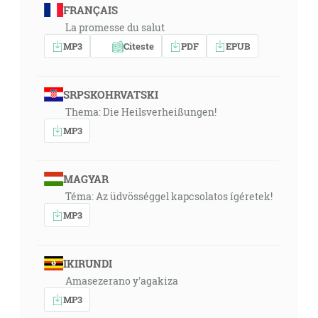
FRANÇAIS
La promesse du salut
MP3
Citeste
PDF
EPUB
SRPSKOHRVATSKI
Thema: Die Heilsverheißungen!
MP3
MAGYAR
Téma: Az üdvösséggel kapcsolatos ígéretek!
MP3
IKIRUNDI
Amasezerano y'agakiza
MP3