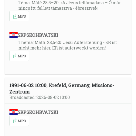
Téma: Máté 28:5–20: »A Jézus feltámadása – Ő már
nincs itt, fel lett támasztva - ébresztve!«
MP3
SRPSKOHRVATSKI
Thema: Math. 28,5-20: Jesu Auferstehung - ER ist
nicht mehr hier, ER ist auferweckt worden!
MP3
1991-06-02 10:00, Krefeld, Germany, Missions-
Zentrum
Broadcasted: 2026-08-02 10:00
SRPSKOHRVATSKI
MP3