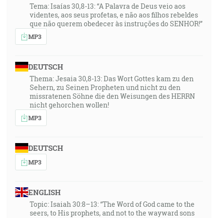
Tema: Isaías 30,8-13: “A Palavra de Deus veio aos
videntes, aos seus profetas, e não aos filhos rebeldes
que não querem obedecer às instruções do SENHOR!”
MP3
DEUTSCH
Thema: Jesaia 30,8-13: Das Wort Gottes kam zu den
Sehern, zu Seinen Propheten und nicht zu den
missratenen Söhne die den Weisungen des HERRN
nicht gehorchen wollen!
MP3
DEUTSCH
MP3
ENGLISH
Topic: Isaiah 30:8–13: “The Word of God came to the
seers, to His prophets, and not to the wayward sons