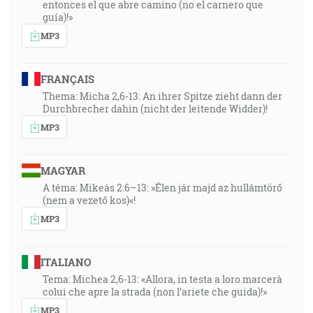
entonces el que abre camino (no el carnero que
guía)!»
MP3
FRANÇAIS
Thema: Micha 2,6-13: An ihrer Spitze zieht dann der
Durchbrecher dahin (nicht der leitende Widder)!
MP3
MAGYAR
A téma: Mikeás 2:6–13: »Élen jár majd az hullámtörő
(nem a vezető kos)«!
MP3
ITALIANO
Tema: Michea 2,6-13: «Allora, in testa a loro marcerà
colui che apre la strada (non l’ariete che guida)!»
MP3