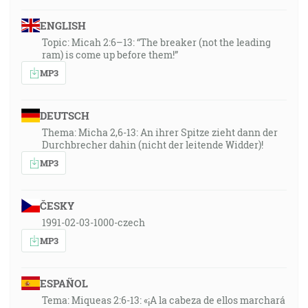
ENGLISH
Topic: Micah 2:6–13: “The breaker (not the leading
ram) is come up before them!”
MP3
DEUTSCH
Thema: Micha 2,6-13: An ihrer Spitze zieht dann der
Durchbrecher dahin (nicht der leitende Widder)!
MP3
ČESKY
1991-02-03-1000-czech
MP3
ESPAÑOL
Tema: Miqueas 2:6-13: «¡A la cabeza de ellos marchará