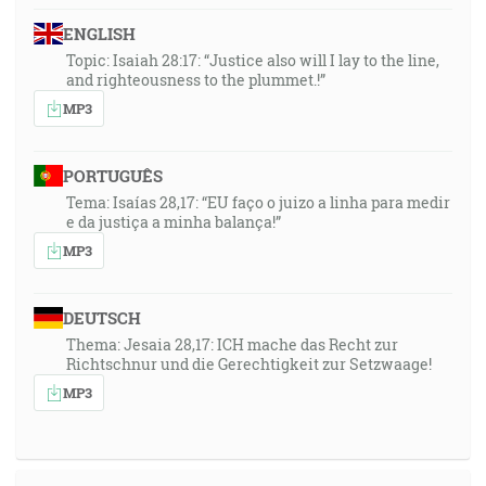
ENGLISH
Topic: Isaiah 28:17: “Justice also will I lay to the line,
and righteousness to the plummet.!”
MP3
PORTUGUÊS
Tema: Isaías 28,17: “EU faço o juizo a linha para medir
e da justiça a minha balança!”
MP3
DEUTSCH
Thema: Jesaia 28,17: ICH mache das Recht zur
Richtschnur und die Gerechtigkeit zur Setzwaage!
MP3