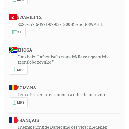
SWAHILI TZ
2026-07-15-1991-02-03-15:00-Krefeld-SWAHILI
YT
XHOSA
Umxholo: “Imboniselo efanelekileyo ngeentlobo
zeentlobo zovuko!”
MP3
ROMÂNA
Tema: Prezentarea corecta a diferitelor invieri.
MP3
FRANÇAIS
Thema: Richtige Darlegung der verschiedenen