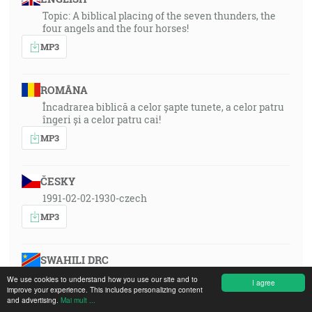
Topic: A biblical placing of the seven thunders, the
four angels and the four horses!
MP3
ROMÂNA
Încadrarea biblică a celor șapte tunete, a celor patru
îngeri și a celor patru cai!
MP3
ČESKY
1991-02-02-1930-czech
MP3
SWAHILI DRC
MP3
We use cookies to understand how you use our site and to
I agree
improve your experience. This includes personalizing content
and advertising.
Mai mult ...