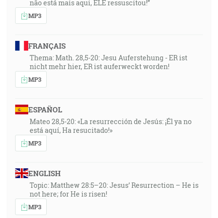
não está mais aqui, ELE ressuscitou!”
MP3
FRANÇAIS
Thema: Math. 28,5-20: Jesu Auferstehung - ER ist
nicht mehr hier, ER ist auferweckt worden!
MP3
ESPAÑOL
Mateo 28,5-20: «La resurrección de Jesús: ¡Él ya no
está aquí, Ha resucitado!»
MP3
ENGLISH
Topic: Matthew 28:5–20: Jesus’ Resurrection – He is
not here; for He is risen!
MP3