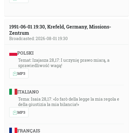
1991-06-01 19:30, Krefeld, Germany, Missions-
Zentrum
Broadcasted: 2026-08-01 19:30
POLSKI
Temat: Izajasza 28,17: I uczynię prawo miarą, a
sprawiedliwość wagą!
MP3
ITALIANO
Tema: Isaia 28,17: «Io farò della legge la mia regola e
della giustizia la mia bilancia!»
MP3
FRANÇAIS