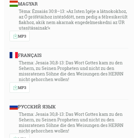
MAGYAR
Téma: Ézsaiás 30:8–13: »Az Isten Igéje a látnokokhoz,
az Ő prófétáihoz intéződött, nem pedig a félresikerült
fiakhoz, akik nem akarnak engedelmeskedni az ÚR
utasításainak!«
MP3
FRANÇAIS
Thema: Jesaia 30,8-13: Das Wort Gottes kam zu den
Sehern, zu Seinen Propheten und nicht zu den
missratenen Söhne die den Weisungen des HERRN
nicht gehorchen wollen!
MP3
РУССКИЙ ЯЗЫК
Thema: Jesaia 30,8-13: Das Wort Gottes kam zu den
Sehern, zu Seinen Propheten und nicht zu den
missratenen Söhne die den Weisungen des HERRN
nicht gehorchen wollen!