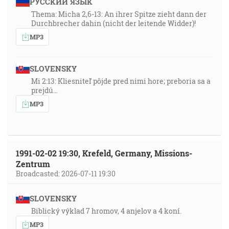
РУССКИЙ ЯЗЫК
Thema: Micha 2,6-13: An ihrer Spitze zieht dann der
Durchbrecher dahin (nicht der leitende Widder)!
MP3
SLOVENSKY
Mi 2:13: Kliesniteľ pôjde pred nimi hore; preboria sa a
prejdú…
MP3
1991-02-02 19:30, Krefeld, Germany, Missions-
Zentrum
Broadcasted: 2026-07-11 19:30
SLOVENSKY
Biblický výklad 7 hromov, 4 anjelov a 4 koní.
MP3