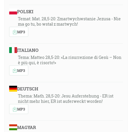
POLSKI
Temat: Mat. 28,5-20: Zmartwychwstanie Jezusa - Nie
ma go tu, bo wstał z martwych!
MP3
ITALIANO
Tema: Matteo 28,5-20: «La risurrezione di Gesù – Non
è più qui, è risorto!»
MP3
DEUTSCH
Thema: Math. 28,5-20: Jesu Auferstehung - ER ist
nicht mehr hier, ER ist auferweckt worden!
MP3
MAGYAR