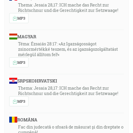
Thema: Jesaia 28,17: ICH mache das Recht zur
Richtschnur und die Gerechtigkeit zur Setzwaage!
MP3
MAGYAR
Téma: Ézsaiás 28:17: »Az Igazságosságot
zsinormértékké teszem, és az igazságszolgáltatást
mérlegül állítom fel!«
MP3
SRPSKOHRVATSKI
Thema: Jesaia 28,17: ICH mache das Recht zur
Richtschnur und die Gerechtigkeit zur Setzwaage!
MP3
ROMÂNA
Fac din judecată o sfoară de măsurat și din dreptate o
cumpănă!