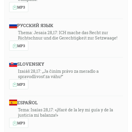
MP3
РУССКИЙ ЯЗЫК
Thema: Jesaia 28,17: ICH mache das Recht zur
Richtschnur und die Gerechtigkeit zur Setzwaage!
MP3
SLOVENSKY
Izaiáš 28,17: „Ja činím právo za meradlo a
spravodlivosť za váhu!“
MP3
ESPAÑOL
Tema: Isaías 28,17: «¡Haré de la ley mi guía y de la
justicia mi balanza!»
MP3