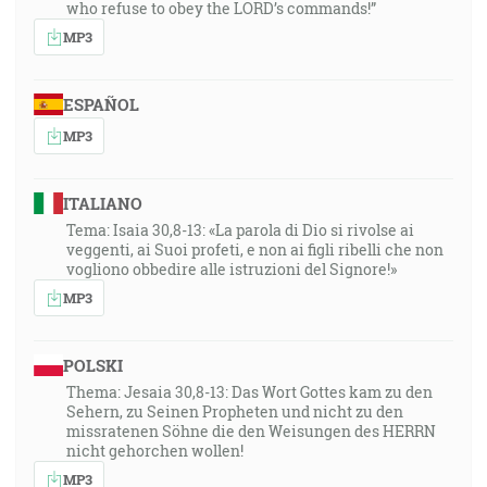
who refuse to obey the LORD’s commands!”
MP3
ESPAÑOL
MP3
ITALIANO
Tema: Isaia 30,8-13: «La parola di Dio si rivolse ai
veggenti, ai Suoi profeti, e non ai figli ribelli che non
vogliono obbedire alle istruzioni del Signore!»
MP3
POLSKI
Thema: Jesaia 30,8-13: Das Wort Gottes kam zu den
Sehern, zu Seinen Propheten und nicht zu den
missratenen Söhne die den Weisungen des HERRN
nicht gehorchen wollen!
MP3