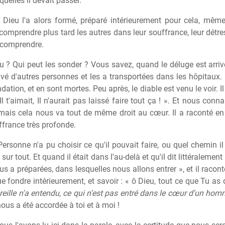
uelles il devait passer.
 Dieu l'a alors formé, préparé intérieurement pour cela, même
omprendre plus tard les autres dans leur souffrance, leur détres
s comprendre.
u ? Qui peut les sonder ? Vous savez, quand le déluge est arriv
uvé d'autres personnes et les a transportées dans les hôpitaux
ndation, et en sont mortes. Peu après, le diable est venu le voir. Il 
l t'aimait, Il n'aurait pas laissé faire tout ça ! ». Et nous co
 mais cela nous va tout de même droit au cœur. Il a raconté e
france très profonde.
Personne n'a pu choisir ce qu'il pouvait faire, ou quel chemin i
r tout. Et quand il était dans l'au-delà et qu'il dit littéralement
 a préparées, dans lesquelles nous allons entrer », et il racont
e fondre intérieurement, et savoir : « ô Dieu, tout ce que Tu as d
oreille n'a entendu, ce qui n'est pas entré dans le cœur d'un hom
ous a été accordée à toi et à moi !