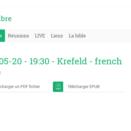
ibre
e
Réunions
LIVE
Liens
La bible
05-20 - 19:30 - Krefeld - french
k
écharger un PDF fichier
Télécharger EPUB