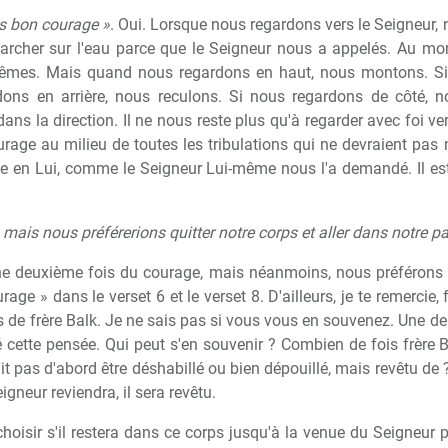
s bon courage »
. Oui. Lorsque nous regardons vers le Seigneur, 
rcher sur l'eau parce que le Seigneur nous a appelés. Au m
mes. Mais quand nous regardons en haut, nous montons. Si
dons en arrière, nous reculons. Si nous regardons de côté, 
ans la direction. Il ne nous reste plus qu'à regarder avec foi ver
ourage au milieu de toutes les tribulations qui ne devraient pas
nce en Lui, comme le Seigneur Lui-même nous l'a demandé. Il es
is nous préférerions quitter notre corps et aller dans notre pat
ne deuxième fois du courage, mais néanmoins, nous préférons par
urage » dans le verset 6 et le verset 8. D'ailleurs, je te remercie, 
es de frère Balk. Je ne sais pas si vous vous en souvenez. Une de
é cette pensée. Qui peut s'en souvenir ? Combien de fois frère 
ait pas d'abord être déshabillé ou bien dépouillé, mais revêtu de 
gneur reviendra, il sera revêtu.
hoisir s'il restera dans ce corps jusqu'à la venue du Seigneur