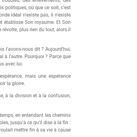
troubles, des enlèvements, des
 politiques, où que ce soit, c’est
onde idéal n'existe pas, il n'existe
, et établisse Son royaume. Et Son
révolte, plus rien du tout, alors il
s l'avons-nous dit ? Aujourd'hui,
al à l'autre. Pourquoi ? Parce que
s avec lui.
espérance, mais une espérance
ir la gloire.
e, à la division et à la confusion,
ongtemps, en entendant les chemins
 jusqu'à ce qu'il dise à la fin :
voulait mettre fin à sa vie à cause