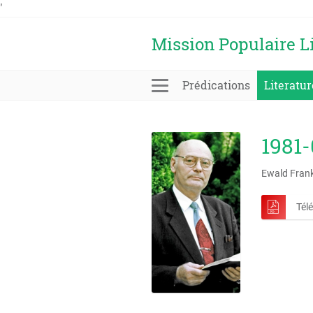
'
Mission Populaire L
Prédications
Literatur
1981-
Ewald Fran
Tél