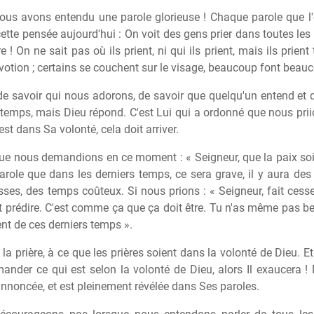
us avons entendu une parole glorieuse ! Chaque parole que l'o
 cette pensée aujourd'hui : On voit des gens prier dans toutes les 
 ! On ne sait pas où ils prient, ni qui ils prient, mais ils prient
évotion ; certains se couchent sur le visage, beaucoup font beau
e de savoir qui nous adorons, de savoir que quelqu'un entend et 
 temps, mais Dieu répond. C'est Lui qui a ordonné que nous prii
st dans Sa volonté, cela doit arriver.
e nous demandions en ce moment : « Seigneur, que la paix soit su
arole que dans les derniers temps, ce sera grave, il y aura des 
ses, des temps coûteux. Si nous prions : « Seigneur, fait cesser l
ait prédire. C'est comme ça que ça doit être. Tu n'as même pas bes
nt de ces derniers temps ».
s la prière, à ce que les prières soient dans la volonté de Dieu. E
ander ce qui est selon la volonté de Dieu, alors Il exaucera ! 
annoncée, et est pleinement révélée dans Ses paroles.