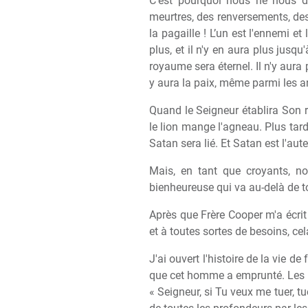
C'est pourquoi nous ne nous d
meurtres, des renversements, des 
la pagaille ! L’un est l'ennemi et 
plus, et il n'y en aura plus jusq
royaume sera éternel. Il n'y aura p
y aura la paix, même parmi les 
Quand le Seigneur établira Son r
le lion mange l'agneau. Plus tard
Satan sera lié. Et Satan est l'au
Mais, en tant que croyants, 
bienheureuse qui va au-delà de to
Après que Frère Cooper m'a écrit h
et à toutes sortes de besoins, c
J'ai ouvert l'histoire de la vie 
que cet homme a emprunté. Les pro
« Seigneur, si Tu veux me tuer, tu