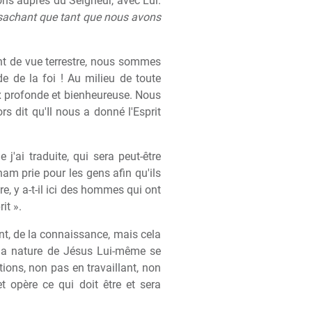
ons auprès du Seigneur, avec Lui.
sachant que tant que nous avons
t de vue terrestre, nous sommes
e de la foi ! Au milieu de toute
aix profonde et bienheureuse. Nous
rs dit qu'Il nous a donné l'Esprit
j'ai traduite, qui sera peut-être
am prie pour les gens afin qu'ils
tre, y a-t-il ici des hommes qui ont
it ».
 ont, de la connaissance, mais cela
 la nature de Jésus Lui-même se
tions, non pas en travaillant, non
et opère ce qui doit être et sera