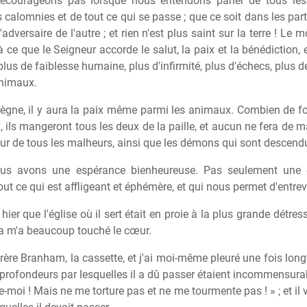
écourageons pas lorsque nous entendons parler de tous les 
calomnies et de tout ce qui se passe ; que ce soit dans les partis
l'adversaire de l'autre ; et rien n'est plus saint sur la terre ! Le m
u'à ce que le Seigneur accorde le salut, la paix et la bénédiction
lus de faiblesse humaine, plus d'infirmité, plus d'échecs, plus de 
animaux.
ègne, il y aura la paix même parmi les animaux. Combien de foi
, ils mangeront tous les deux de la paille, et aucun ne fera de m
teur de tous les malheurs, ainsi que les démons qui sont descendu
nous avons une espérance bienheureuse. Pas seulement une 
ut ce qui est affligeant et éphémère, et qui nous permet d'entrevo
ier que l'église où il sert était en proie à la plus grande détress
ela m'a beaucoup touché le cœur.
de frère Branham, la cassette, et j'ai moi-même pleuré une fois l
fondeurs par lesquelles il a dû passer étaient incommensurables,
e-moi ! Mais ne me torture pas et ne me tourmente pas ! » ; et il 