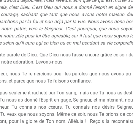
d'abord dépouillés, mais revêtus, afin que ce qui est mortel soit
ela, c'est Dieu. C'est Dieu qui nous a donné l'esprit en signe 
courage, sachant que tant que nous avons notre maison dans
 marchons par la foi et non déjà par la vue. Nous avons donc b
s notre patrie, vers le Seigneur. C'est pourquoi, que nous soy
ut notre zèle pour lui être agréable, car il faut que nous soyons 
e selon qu'il aura agi en bien ou en mal pendant sa vie corporelle
inte parole de Dieu. Que Dieu nous fasse encore grâce ce soir 
ir notre adoration. Levons-nous.
neur, nous Te remercions pour les paroles que nous avons pu l
yons, et parce que nous Te faisons confiance.
as seulement racheté par Ton sang, mais que Tu nous as destiné 
 Tu nous as donné l'Esprit en gage, Seigneur, et maintenant, nou
gneur, Tu connais nos cœurs, Tu connais nos désirs Seigne
Tu veux que nous soyons. Même ce soir, nous Te prions de cont
ront, pour la gloire de Ton nom. Alléluia !
Reçois la reconnai