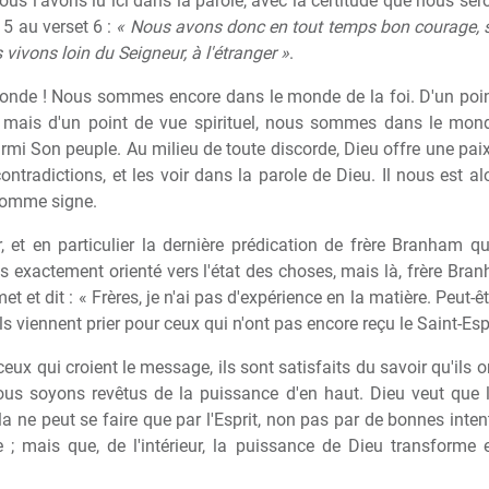
s l'avons lu ici dans la parole, avec la certitude que nous ser
s 5 au verset 6 :
« Nous avons donc en tout temps bon courage, 
vivons loin du Seigneur, à l'étranger »
.
de ! Nous sommes encore dans le monde de la foi. D'un poin
; mais d'un point de vue spirituel, nous sommes dans le mond
 parmi Son peuple. Au milieu de toute discorde, Dieu offre une p
ntradictions, et les voir dans la parole de Dieu. Il nous est alo
comme signe.
t en particulier la dernière prédication de frère Branham que 
 exactement orienté vers l'état des choses, mais là, frère Branh
dmet et dit : « Frères, je n'ai pas d'expérience en la matière. Peut-ê
ils viennent prier pour ceux qui n'ont pas encore reçu le Saint-Espr
t ceux qui croient le message, ils sont satisfaits du savoir qu'ils
nous soyons revêtus de la puissance d'en haut. Dieu veut que
la ne peut se faire que par l'Esprit, non pas par de bonnes inten
re ; mais que, de l'intérieur, la puissance de Dieu transforme 