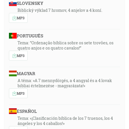
SLOVENSKY
Biblický výklad 7 hromov, 4 anjelov a 4 koní.
MP3
PORTUGUÊS
Tema: “Ordenação bíblica sobre os sete trovões, os
quatro anjos e os quatro cavalos!”
MP3
MAGYAR
A téma: »A 7 mennydörgés, a 4 angyal és a 4 lovak
bibliai értelmezése - magyarázata!«
MP3
ESPAÑOL
Tema: «¡Clasificación bíblica de los 7 truenos, los 4
ángeles y los 4 caballos!»