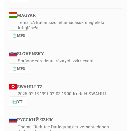
MAGYAR
Téma: »A különböző feltámadások megfelelő
kifejtése!«
MP3
SLOVENSKY
Správne zaradenie rôznych vzkriesení
MP3
SWAHILI TZ
2026-07-15-1991-02-03-15:00-Krefeld-SWAHILI
YT
РУССКИЙ ЯЗЫК
Thema: Richtige Darlegung der verschiedenen