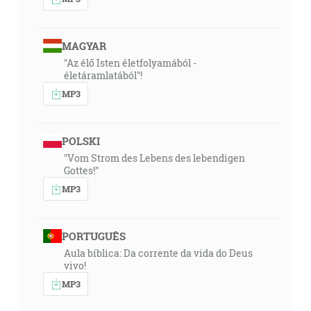
MAGYAR
"Az élő Isten életfolyamából -
életáramlatából"!
MP3
POLSKI
"Vom Strom des Lebens des lebendigen
Gottes!"
MP3
PORTUGUÊS
Aula bíblica: Da corrente da vida do Deus
vivo!
MP3