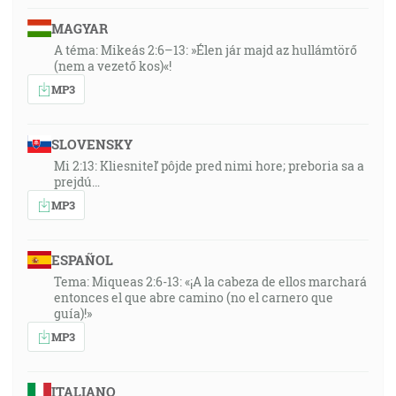
MAGYAR
A téma: Mikeás 2:6–13: »Élen jár majd az hullámtörő
(nem a vezető kos)«!
MP3
SLOVENSKY
Mi 2:13: Kliesniteľ pôjde pred nimi hore; preboria sa a
prejdú…
MP3
ESPAÑOL
Tema: Miqueas 2:6-13: «¡A la cabeza de ellos marchará
entonces el que abre camino (no el carnero que
guía)!»
MP3
ITALIANO