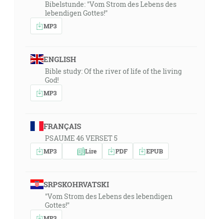
Bibelstunde: "Vom Strom des Lebens des
lebendigen Gottes!"
MP3
ENGLISH
Bible study: Of the river of life of the living
God!
MP3
FRANÇAIS
PSAUME 46 VERSET 5
MP3
Lire
PDF
EPUB
SRPSKOHRVATSKI
"Vom Strom des Lebens des lebendigen
Gottes!"
MP3