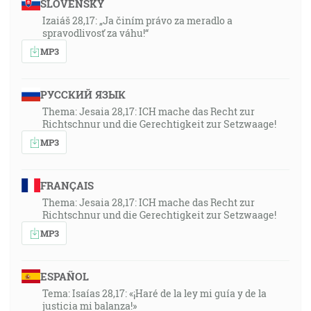
SLOVENSKY
Izaiáš 28,17: „Ja činím právo za meradlo a
spravodlivosť za váhu!“
MP3
РУССКИЙ ЯЗЫК
Thema: Jesaia 28,17: ICH mache das Recht zur
Richtschnur und die Gerechtigkeit zur Setzwaage!
MP3
FRANÇAIS
Thema: Jesaia 28,17: ICH mache das Recht zur
Richtschnur und die Gerechtigkeit zur Setzwaage!
MP3
ESPAÑOL
Tema: Isaías 28,17: «¡Haré de la ley mi guía y de la
justicia mi balanza!»