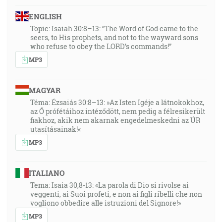
ENGLISH
Topic: Isaiah 30:8–13: “The Word of God came to the
seers, to His prophets, and not to the wayward sons
who refuse to obey the LORD’s commands!”
MP3
MAGYAR
Téma: Ézsaiás 30:8–13: »Az Isten Igéje a látnokokhoz,
az Ő prófétáihoz intéződött, nem pedig a félresikerült
fiakhoz, akik nem akarnak engedelmeskedni az ÚR
utasításainak!«
MP3
ITALIANO
Tema: Isaia 30,8-13: «La parola di Dio si rivolse ai
veggenti, ai Suoi profeti, e non ai figli ribelli che non
vogliono obbedire alle istruzioni del Signore!»
MP3