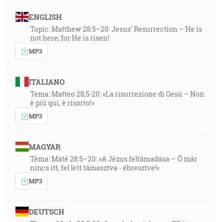
ENGLISH
Topic: Matthew 28:5–20: Jesus’ Resurrection – He is
not here; for He is risen!
MP3
ITALIANO
Tema: Matteo 28,5-20: «La risurrezione di Gesù – Non
è più qui, è risorto!»
MP3
MAGYAR
Téma: Máté 28:5–20: »A Jézus feltámadása – Ő már
nincs itt, fel lett támasztva - ébresztve!«
MP3
DEUTSCH