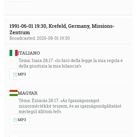
1991-06-01 19:30, Krefeld, Germany, Missions-
Zentrum
Broadcasted: 2026-08-01 19:30
ITALIANO
Tema: Isaia 28,17: «Io farò della legge la mia regola e
della giustizia la mia bilancia!»
MP3
MAGYAR
Téma: Ézsaiás 28:17: »Az Igazságosságot
zsinormértékké teszem, és az igazságszolgáltatást
mérlegül állítom fel!«
MP3