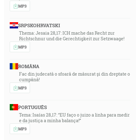
MP3
SRPSKOHRVATSKI
Thema: Jesaia 28,17: ICH mache das Recht zur
Richtschnur und die Gerechtigkeit zur Setzwaage!
MP3
ROMÂNA
Fac din judecată o sfoară de măsurat și din dreptate o
cumpănă!
MP3
PORTUGUÊS
Tema: Isaías 28,17: “EU faço o juizo a linha para medir
e da justiça a minha balança!”
MP3