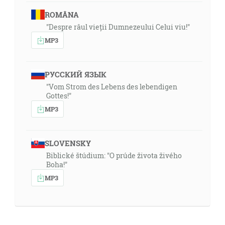
ROMÂNA
"Despre râul vieții Dumnezeului Celui viu!"
MP3
РУССКИЙ ЯЗЫК
"Vom Strom des Lebens des lebendigen
Gottes!"
MP3
SLOVENSKY
Biblické štúdium: "O prúde života živého
Boha!"
MP3