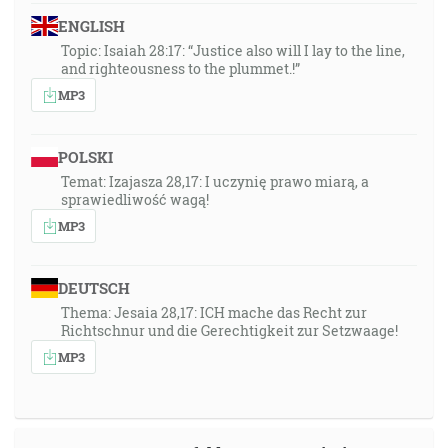
ENGLISH
Topic: Isaiah 28:17: “Justice also will I lay to the line,
and righteousness to the plummet.!”
MP3
POLSKI
Temat: Izajasza 28,17: I uczynię prawo miarą, a
sprawiedliwość wagą!
MP3
DEUTSCH
Thema: Jesaia 28,17: ICH mache das Recht zur
Richtschnur und die Gerechtigkeit zur Setzwaage!
MP3