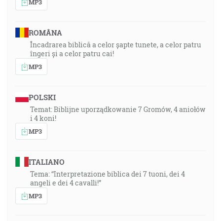
MP3
ROMÂNA
Încadrarea biblică a celor șapte tunete, a celor patru
îngeri și a celor patru cai!
MP3
POLSKI
Temat: Biblijne uporządkowanie 7 Gromów, 4 aniołów
i 4 koni!
MP3
ITALIANO
Tema: “Interpretazione biblica dei 7 tuoni, dei 4
angeli e dei 4 cavalli!”
MP3