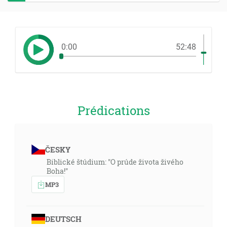
0:00
52:48
Prédications
ČESKY
Biblické štúdium: "O prúde života živého
Boha!"
MP3
DEUTSCH