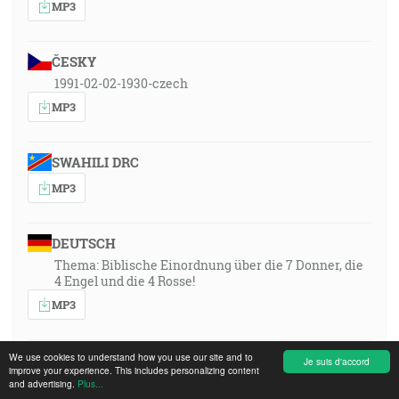
MP3
ČESKY
1991-02-02-1930-czech
MP3
SWAHILI DRC
MP3
DEUTSCH
Thema: Biblische Einordnung über die 7 Donner, die
4 Engel und die 4 Rosse!
MP3
We use cookies to understand how you use our site and to
ENGLISH
Je suis d'accord
improve your experience. This includes personalizing content
Topic: A biblical placing of the seven thunders, the
and advertising.
Plus...
four angels and the four horses!