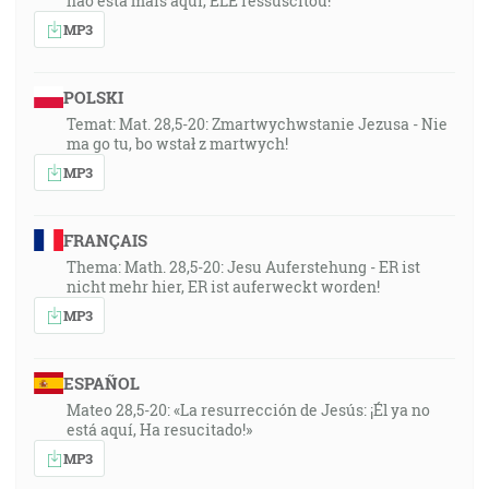
não está mais aqui, ELE ressuscitou!”
MP3
POLSKI
Temat: Mat. 28,5-20: Zmartwychwstanie Jezusa - Nie
ma go tu, bo wstał z martwych!
MP3
FRANÇAIS
Thema: Math. 28,5-20: Jesu Auferstehung - ER ist
nicht mehr hier, ER ist auferweckt worden!
MP3
ESPAÑOL
Mateo 28,5-20: «La resurrección de Jesús: ¡Él ya no
está aquí, Ha resucitado!»
MP3