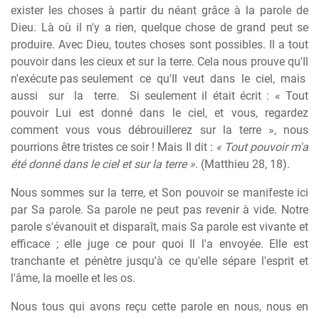
exister les choses à partir du néant grâce à la parole de
Dieu. Là où il n'y a rien, quelque chose de grand peut se
produire. Avec Dieu, toutes choses sont possibles. Il a tout
pouvoir dans les cieux et sur la terre. Cela nous prouve qu'Il
n'exécute pas seulement
ce
qu'Il
veut
dans
le
ciel,
mais
aussi
sur
la
terre.
Si seulement il était écrit : « Tout
pouvoir Lui est donné dans le ciel, et vous, regardez
comment vous vous débrouillerez sur la terre », nous
pourrions être tristes ce soir ! Mais Il dit :
« Tout pouvoir m'a
été donné dans le ciel et sur la terre »
. (Matthieu 28, 18).
Nous sommes sur la terre, et Son pouvoir se manifeste ici
par Sa parole. Sa parole ne peut pas revenir à vide. Notre
parole s'évanouit et disparaît, mais Sa parole est vivante et
efficace ; elle juge ce pour quoi Il l'a envoyée. Elle est
tranchante et pénètre jusqu'à ce qu'elle sépare l'esprit et
l'âme, la moelle et les os.
Nous tous qui avons reçu cette parole en nous, nous en