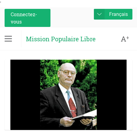
'
Connectez-
Français
vous
A
+
Mission Populaire Libre