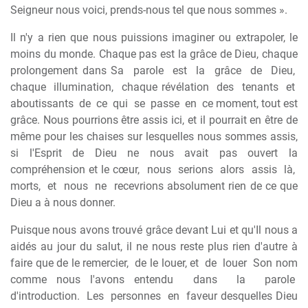
Seigneur nous voici, prends-nous tel que nous sommes ».
Il n'y a rien que nous puissions imaginer ou extrapoler, le
moins du monde. Chaque pas est la grâce de Dieu, chaque
prolongement dans Sa
parole
est
la
grâce
de
Dieu,
chaque
illumination,
chaque révélation
des
tenants
et
aboutissants
de
ce
qui
se
passe
en
ce moment, tout est
grâce. Nous pourrions être assis ici, et il pourrait en être de
même pour les chaises sur lesquelles nous sommes assis,
si l'Esprit de Dieu ne nous avait pas ouvert la
compréhension et le cœur,
nous
serions
alors
assis
là,
morts,
et
nous
ne
recevrions absolument rien de ce que
Dieu a à nous donner.
Puisque nous avons trouvé grâce devant Lui et qu'Il nous a
aidés au jour du salut, il ne nous reste plus rien d'autre à
faire que de le remercier,
de le louer, et
de
louer
Son nom
comme nous l'avons entendu
dans
la
parole
d'introduction.
Les
personnes
en
faveur desquelles Dieu