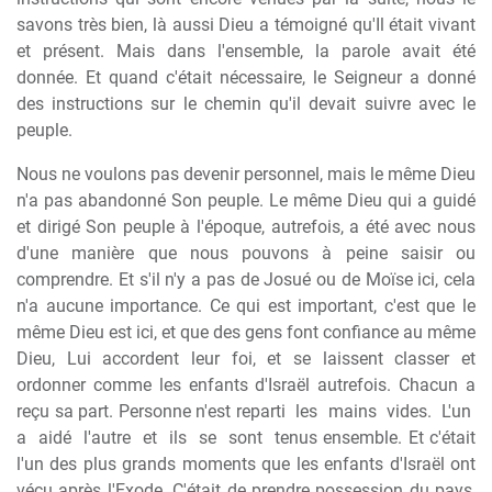
savons très bien, là aussi Dieu a témoigné qu'Il était vivant
et présent. Mais dans l'ensemble, la parole avait été
donnée. Et quand c'était nécessaire, le Seigneur a donné
des instructions sur le chemin qu'il devait suivre avec le
peuple.
Nous ne voulons pas devenir personnel, mais le même Dieu
n'a pas abandonné Son peuple. Le même Dieu qui a guidé
et dirigé Son peuple à l'époque, autrefois, a été avec nous
d'une manière que nous pouvons à peine saisir ou
comprendre. Et s'il n'y a pas de Josué ou de Moïse ici, cela
n'a aucune importance. Ce qui est important, c'est que le
même Dieu est ici, et que des gens font confiance au même
Dieu, Lui accordent leur foi, et se laissent classer et
ordonner comme les enfants d'Israël autrefois. Chacun a
reçu sa part. Personne n'est reparti
les
mains
vides.
L'un
a
aidé
l'autre
et
ils
se
sont
tenus ensemble. Et c'était
l'un des plus grands moments que les enfants d'Israël ont
vécu après l'Exode. C'était de prendre possession du pays,