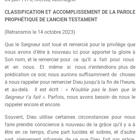
CLASSIFICATION ET ACCOMPLISSEMENT DE LA PAROLE
PROPHÉTIQUE DE L'ANCIEN TESTAMENT
(Retransmis le 14 octobre 2023)
Que le Seigneur soit loué et remercié pour le privilège que
nous avons d'être à nouveau ici pour apporter la gloire à
Son nom, et le remercier pour
ce
qu'Il
a
fait
pour
nous
et
en
nous.
Et
même
si
nous n'entendions plus de
prédication ce soir, nous aurions suffisamment de
choses
à nous rappeler pour remercier Dieu jusqu'à la fin de l'heure,
et au-delà.
Il est écrit :
« N'oublie pas le bien que le
Seigneur t'a fait »
. Parfois, nous avons besoin de nous le
rappeler encore et encore.
Souvent, Dieu utilise certaines circonstances pour nous
faire prendre conscience à nouveau de la grâce qu'il y a à
être en ce temps, d'une part lucides et sobres, et d'autre
part, pleinement informés de ce que Dieu fait par grâce.