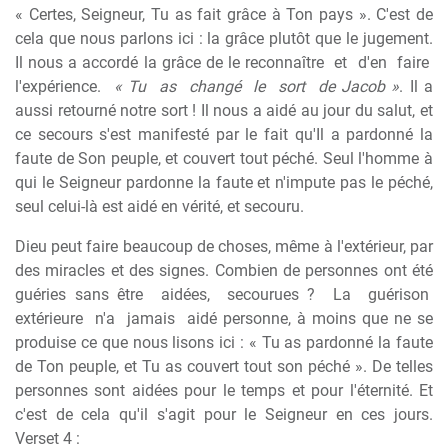
« Certes, Seigneur, Tu as fait grâce à Ton pays ». C'est de
cela que nous parlons ici : la grâce plutôt que le jugement.
Il nous a accordé la grâce de le reconnaître
et
d'en
faire
l'expérience.
« Tu
as
changé
le
sort
de Jacob »
. Il a
aussi retourné notre sort ! Il nous a aidé au jour du salut, et
ce secours s'est manifesté par le fait qu'Il a pardonné la
faute de Son peuple, et couvert tout péché. Seul l'homme à
qui le Seigneur pardonne la faute et n'impute pas le péché,
seul celui-là est aidé en vérité, et secouru.
Dieu peut faire beaucoup de choses, même à l'extérieur, par
des miracles et des signes. Combien de personnes ont été
guéries sans être
aidées,
secourues ?
La
guérison
extérieure
n'a
jamais
aidé personne, à moins que ne se
produise ce que nous lisons ici : « Tu as pardonné la faute
de Ton peuple, et Tu as couvert tout son péché ». De telles
personnes sont aidées pour le temps et pour l'éternité. Et
c'est de cela qu'il s'agit pour le Seigneur en ces jours.
Verset 4 :