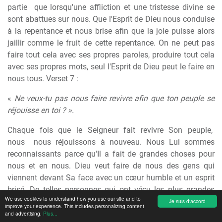
partie
que lorsqu'une affliction et une tristesse divine se
sont abattues sur nous. Que l'Esprit de Dieu nous conduise
à la repentance et nous brise afin que la joie puisse alors
jaillir comme le fruit de cette repentance. On ne peut pas
faire tout cela avec ses propres paroles, produire tout cela
avec ses propres mots, seul l'Esprit de Dieu peut le faire en
nous tous. Verset 7 :
«
Ne veux-tu pas nous faire revivre afin que ton peuple se
réjouisse en toi ? ».
Chaque
fois
que
le
Seigneur
fait
revivre
Son
peuple,
nous
nous réjouissons à nouveau. Nous Lui sommes
reconnaissants parce qu'Il a fait de grandes choses pour
nous et en nous. Dieu veut faire de nous des gens qui
viennent devant Sa face avec un cœur humble et un esprit
brisé. De telles personnes qui ont vécu les plus grandes
We use cookies to understand how you use our site and to
choses avec Dieu trouvent toujours l'espace pour se
Je suis d'accord
improve your experience. This includes personalizing content
repentir, pour s'incliner, pour se briser intérieurement. Elles
and advertising.
Plus...