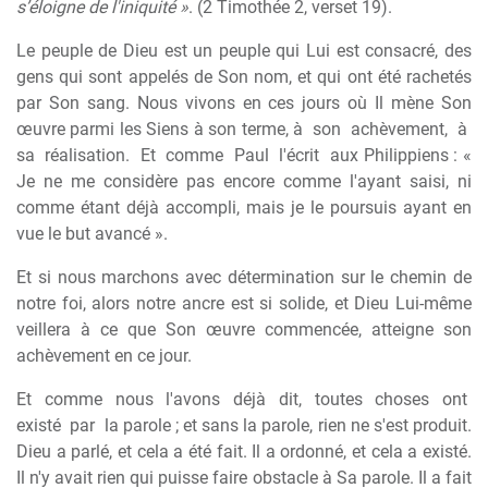
s’éloigne de l'iniquité »
. (2 Timothée 2, verset 19).
Le peuple de Dieu est un peuple qui Lui est consacré, des
gens qui sont appelés de Son nom, et qui ont été rachetés
par Son sang. Nous vivons en ces jours où Il mène Son
œuvre parmi les Siens à son terme, à
son
achèvement,
à
sa
réalisation.
Et
comme
Paul
l'écrit
aux Philippiens : «
Je ne me considère pas encore comme l'ayant saisi, ni
comme étant déjà accompli, mais je le poursuis ayant en
vue le but avancé ».
Et si nous marchons avec détermination sur le chemin de
notre foi, alors notre ancre est si solide, et Dieu Lui-même
veillera à ce que Son œuvre commencée, atteigne son
achèvement en ce jour.
Et
comme
nous
l'avons
déjà
dit,
toutes
choses
ont
existé
par
la parole ; et sans la parole, rien ne s'est produit.
Dieu a parlé, et cela a été fait. Il a ordonné, et cela a existé.
Il n'y avait rien qui puisse faire obstacle à Sa parole. Il a fait