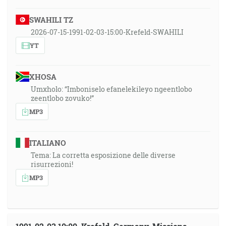
SWAHILI TZ
2026-07-15-1991-02-03-15:00-Krefeld-SWAHILI
YT
XHOSA
Umxholo: “Imboniselo efanelekileyo ngeentlobo
zeentlobo zovuko!”
MP3
ITALIANO
Tema: La corretta esposizione delle diverse
risurrezioni!
MP3