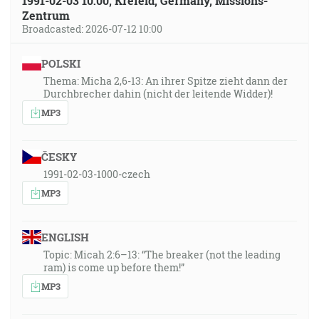
1991-02-03 10:00, Krefeld, Germany, Missions-
Zentrum
Broadcasted: 2026-07-12 10:00
POLSKI
Thema: Micha 2,6-13: An ihrer Spitze zieht dann der
Durchbrecher dahin (nicht der leitende Widder)!
MP3
ČESKY
1991-02-03-1000-czech
MP3
ENGLISH
Topic: Micah 2:6–13: “The breaker (not the leading
ram) is come up before them!”
MP3