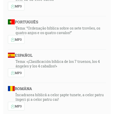
MP3
PORTUGUÊS
Tema: “Ordenação bíblica sobre os sete trovões, os
quatro anjos e os quatro cavalos!”
MP3
ESPAÑOL
Tema: «¡Clasificación bíblica de los 7 truenos, los 4
ángeles y los 4 caballos!»
MP3
ROMÂNA
Încadrarea biblică a celor șapte tunete, a celor patru
îngeri și a celor patru cai!
MP3