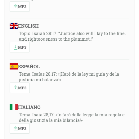
MP3
ENGLISH
Topic: Isaiah 28:17: “Justice also will I lay to the line,
and righteousness to the plummet.!”
MP3
ESPAÑOL
Tema: Isaías 28,17: «¡Haré de la ley mi guía y de la
justicia mi balanza!»
MP3
ITALIANO
Tema: Isaia 28,17: «Io farò della legge la mia regola e
della giustizia la mia bilancia!»
MP3