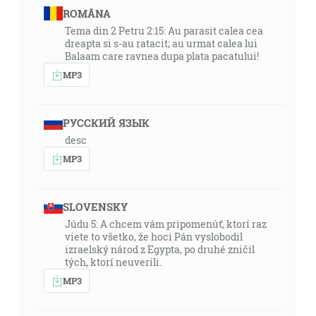
ROMÂNA
Tema din 2 Petru 2:15: Au parasit calea cea
dreapta si s-au ratacit; au urmat calea lui
Balaam care ravnea dupa plata pacatului!
MP3
РУССКИЙ ЯЗЫК
desc
MP3
SLOVENSKY
Júdu 5: A chcem vám pripomenúť, ktorí raz
viete to všetko, že hoci Pán vyslobodil
izraelský národ z Egypta, po druhé zničil
tých, ktorí neuverili.
MP3