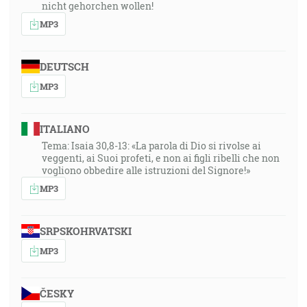
nicht gehorchen wollen!
MP3
DEUTSCH
MP3
ITALIANO
Tema: Isaia 30,8-13: «La parola di Dio si rivolse ai
veggenti, ai Suoi profeti, e non ai figli ribelli che non
vogliono obbedire alle istruzioni del Signore!»
MP3
SRPSKOHRVATSKI
MP3
ČESKY