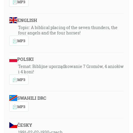
MP3
ENGLISH
Topic: A biblical placing of the seven thunders, the
four angels and the four horses!
MP3
POLSKI
Temat: Biblijne uporządkowanie 7 Gromów, 4 aniołów
i 4 koni!
MP3
SWAHILI DRC
MP3
ČESKY
1991-02-02-1930-czech