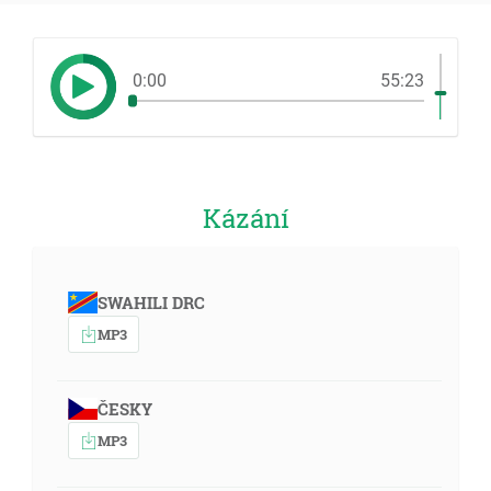
0:00
55:23
Kázání
SWAHILI DRC
MP3
ČESKY
MP3