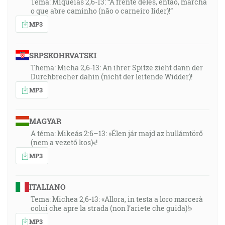
Tema: Miquéias 2,6-13: “À frente deles, então, marcha
o que abre caminho (não o carneiro líder)!”
MP3
SRPSKOHRVATSKI
Thema: Micha 2,6-13: An ihrer Spitze zieht dann der
Durchbrecher dahin (nicht der leitende Widder)!
MP3
MAGYAR
A téma: Mikeás 2:6–13: »Élen jár majd az hullámtörő
(nem a vezető kos)«!
MP3
ITALIANO
Tema: Michea 2,6-13: «Allora, in testa a loro marcerà
colui che apre la strada (non l’ariete che guida)!»
MP3