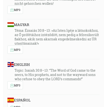
nicht gehorchen wollen!
MP3
MAGYAR
Téma: Ézsaiás 30:8–13: »Az Isten Igéje a látnokokhoz,
az Ő prófétáihoz intéződött, nem pedig a félresikerült
fiakhoz, akik nem akarnak engedelmeskedni az ÚR
utasításainak!«
MP3
ENGLISH
Topic: Isaiah 30:8–13: “The Word of God came to the
seers, to His prophets, and not to the wayward sons
who refuse to obey the LORD’s commands!”
MP3
ESPAÑOL
MP3