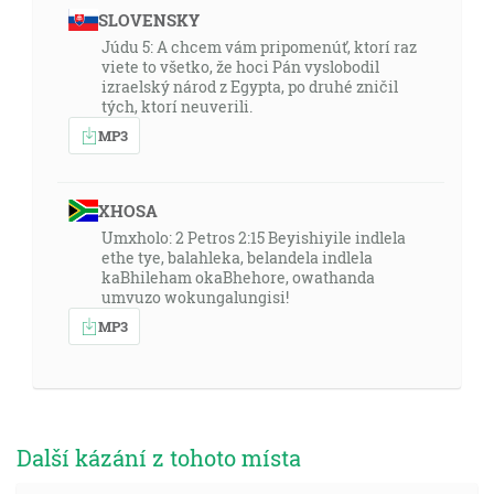
SLOVENSKY
Júdu 5: A chcem vám pripomenúť, ktorí raz
viete to všetko, že hoci Pán vyslobodil
izraelský národ z Egypta, po druhé zničil
tých, ktorí neuverili.
MP3
XHOSA
Umxholo: 2 Petros 2:15 Beyishiyile indlela
ethe tye, balahleka, belandela indlela
kaBhileham okaBhehore, owathanda
umvuzo wokungalungisi!
MP3
Další kázání z tohoto místa