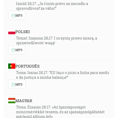
Izaiáš 28,17: „Ja činím právo za meradlo a
spravodlivosť za váhu!“
MP3
POLSKI
Temat: Izajasza 28,17: I uczynię prawo miarą, a
sprawiedliwość wagą!
MP3
PORTUGUÊS
Tema: Isaías 28,17: “EU faço o juizo a linha para medir
e da justiça a minha balança!”
MP3
MAGYAR
Téma: Ézsaiás 28:17: »Az Igazságosságot
zsinormértékké teszem, és az igazságszolgáltatást
mérlegül állítom fel!«