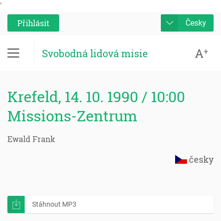
'
Přihlásit
Česky
A
+
Svobodná lidová misie
Krefeld, 14. 10. 1990 / 10:00
Missions-Zentrum
Ewald Frank
česky
Stáhnout MP3