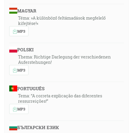
MAGYAR
Téma: »A különböző feltámadások megfelelő
kifejtése!«
MP3
POLSKI
Thema: Richtige Darlegung der verschiedenen
Auferstehungen!
MP3
PORTUGUÊS
Tema: “A correta explicação das diferentes
ressurreições!”
MP3
БЪЛГАРСКИ ЕЗИК