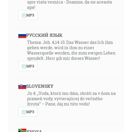
spre viata vesnica - Doamne, da-ne aceasta
apa!
MP3
РУССКИЙ ЯЗЫК
Thema: Joh. 4,14-15: Das Wasser das Ich ihm
geben werde, wird in ihm zu einer
Wasserquelle werden, die zum ewigen Leben
sprudelt...Herr gib mir dieses Wasser!
MP3
SLOVENSKY
Jn 4: „Voda, ktorú mu dám, obráti sa v ňom na
prameň vody, vyvierajúcej do večného
života” – Pane, daj mi túto vodu!
MP3
XHOSA