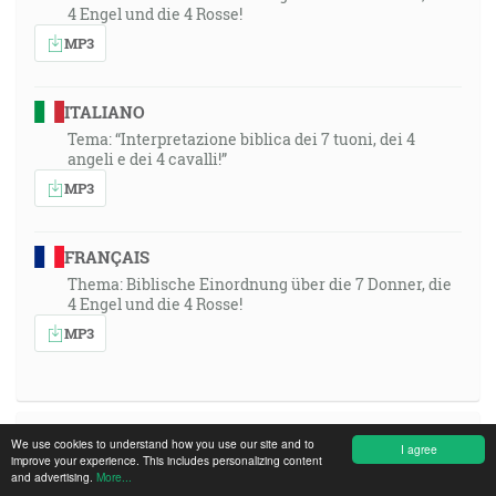
4 Engel und die 4 Rosse!
MP3
ITALIANO
Tema: “Interpretazione biblica dei 7 tuoni, dei 4
angeli e dei 4 cavalli!”
MP3
FRANÇAIS
Thema: Biblische Einordnung über die 7 Donner, die
4 Engel und die 4 Rosse!
MP3
1991-03-03 15:00, Krefeld, Germany, Missions-
We use cookies to understand how you use our site and to
I agree
improve your experience. This includes personalizing content
Zentrum
and advertising.
More...
Broadcasted: 2026-07-08 19:30