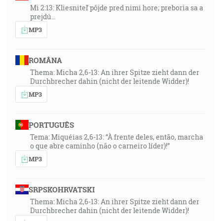
Mi 2:13: Kliesniteľ pôjde pred nimi hore; preboria sa a
prejdú…
MP3
ROMÂNA
Thema: Micha 2,6-13: An ihrer Spitze zieht dann der
Durchbrecher dahin (nicht der leitende Widder)!
MP3
PORTUGUÊS
Tema: Miquéias 2,6-13: “À frente deles, então, marcha
o que abre caminho (não o carneiro líder)!”
MP3
SRPSKOHRVATSKI
Thema: Micha 2,6-13: An ihrer Spitze zieht dann der
Durchbrecher dahin (nicht der leitende Widder)!