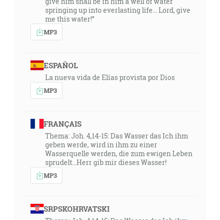
give him shall be in him a well of water
springing up into everlasting life... Lord, give
me this water!”
MP3
ESPAÑOL
La nueva vida de Elías provista por Dios
MP3
FRANÇAIS
Thema: Joh. 4,14-15: Das Wasser das Ich ihm
geben werde, wird in ihm zu einer
Wasserquelle werden, die zum ewigen Leben
sprudelt...Herr gib mir dieses Wasser!
MP3
SRPSKOHRVATSKI