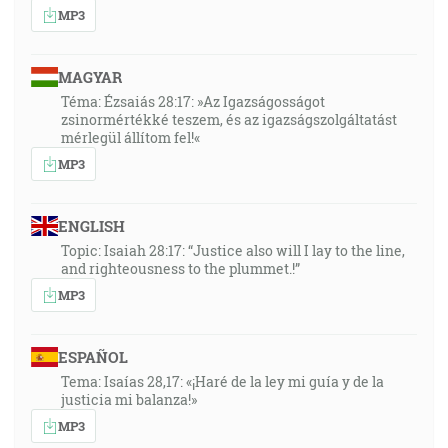
MP3
MAGYAR
Téma: Ézsaiás 28:17: »Az Igazságosságot
zsinormértékké teszem, és az igazságszolgáltatást
mérlegül állítom fel!«
MP3
ENGLISH
Topic: Isaiah 28:17: “Justice also will I lay to the line,
and righteousness to the plummet.!”
MP3
ESPAÑOL
Tema: Isaías 28,17: «¡Haré de la ley mi guía y de la
justicia mi balanza!»
MP3