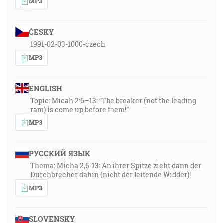
MP3
ČESKY
1991-02-03-1000-czech
MP3
ENGLISH
Topic: Micah 2:6–13: “The breaker (not the leading
ram) is come up before them!”
MP3
РУССКИЙ ЯЗЫК
Thema: Micha 2,6-13: An ihrer Spitze zieht dann der
Durchbrecher dahin (nicht der leitende Widder)!
MP3
SLOVENSKY