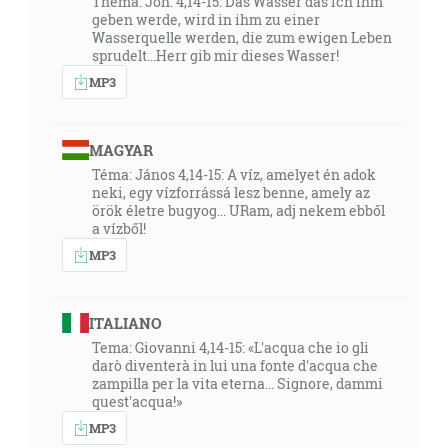
Thema: Joh. 4,14-15: Das Wasser das Ich ihm
geben werde, wird in ihm zu einer
Wasserquelle werden, die zum ewigen Leben
sprudelt...Herr gib mir dieses Wasser!
MP3
MAGYAR
Téma: János 4,14-15: A víz, amelyet én adok
neki, egy vízforrássá lesz benne, amely az
örök életre bugyog... URam, adj nekem ebből
a vízből!
MP3
ITALIANO
Tema: Giovanni 4,14-15: «L'acqua che io gli
darò diventerà in lui una fonte d'acqua che
zampilla per la vita eterna... Signore, dammi
quest'acqua!»
MP3