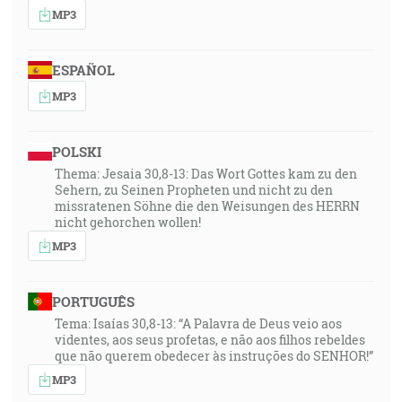
MP3
ESPAÑOL
MP3
POLSKI
Thema: Jesaia 30,8-13: Das Wort Gottes kam zu den
Sehern, zu Seinen Propheten und nicht zu den
missratenen Söhne die den Weisungen des HERRN
nicht gehorchen wollen!
MP3
PORTUGUÊS
Tema: Isaías 30,8-13: “A Palavra de Deus veio aos
videntes, aos seus profetas, e não aos filhos rebeldes
que não querem obedecer às instruções do SENHOR!”
MP3