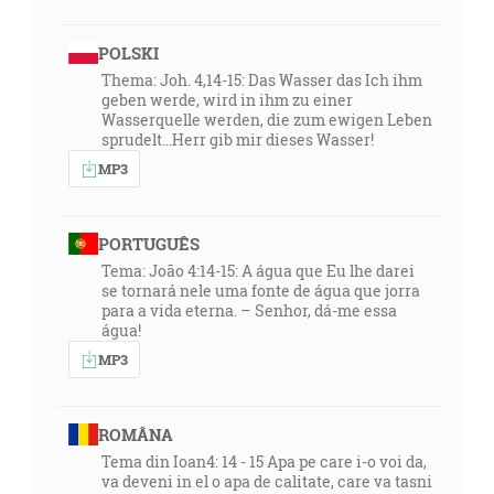
POLSKI
Thema: Joh. 4,14-15: Das Wasser das Ich ihm
geben werde, wird in ihm zu einer
Wasserquelle werden, die zum ewigen Leben
sprudelt...Herr gib mir dieses Wasser!
MP3
PORTUGUÊS
Tema: João 4:14-15: A água que Eu lhe darei
se tornará nele uma fonte de água que jorra
para a vida eterna. – Senhor, dá-me essa
água!
MP3
ROMÂNA
Tema din Ioan4: 14 - 15 Apa pe care i-o voi da,
va deveni in el o apa de calitate, care va tasni