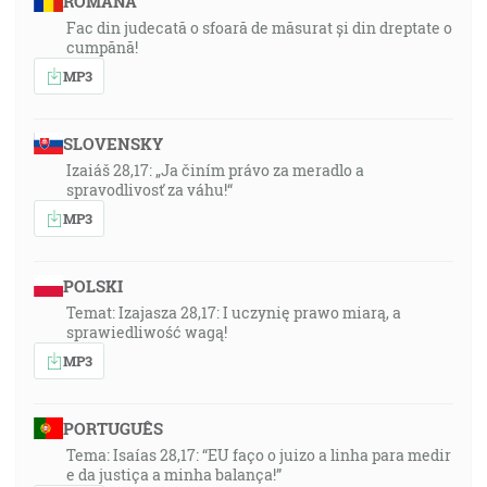
ROMÂNA
Fac din judecată o sfoară de măsurat și din dreptate o
cumpănă!
MP3
SLOVENSKY
Izaiáš 28,17: „Ja činím právo za meradlo a
spravodlivosť za váhu!“
MP3
POLSKI
Temat: Izajasza 28,17: I uczynię prawo miarą, a
sprawiedliwość wagą!
MP3
PORTUGUÊS
Tema: Isaías 28,17: “EU faço o juizo a linha para medir
e da justiça a minha balança!”