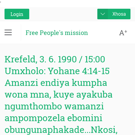
'
Login
Xhosa
A
+
Free People's mission
Krefeld, 3. 6. 1990 / 15:00
Umxholo: Yohane 4:14-15
Amanzi endiya kumpha
wona mna, kuye ayakuba
ngumthombo wamanzi
ampompozela ebomini
obungunaphakade...Nkosi,