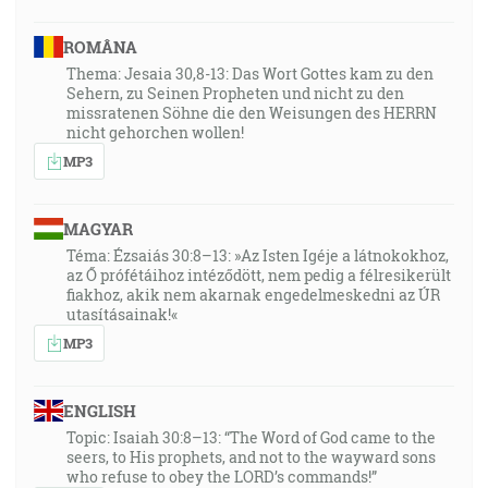
ROMÂNA
Thema: Jesaia 30,8-13: Das Wort Gottes kam zu den
Sehern, zu Seinen Propheten und nicht zu den
missratenen Söhne die den Weisungen des HERRN
nicht gehorchen wollen!
MP3
MAGYAR
Téma: Ézsaiás 30:8–13: »Az Isten Igéje a látnokokhoz,
az Ő prófétáihoz intéződött, nem pedig a félresikerült
fiakhoz, akik nem akarnak engedelmeskedni az ÚR
utasításainak!«
MP3
ENGLISH
Topic: Isaiah 30:8–13: “The Word of God came to the
seers, to His prophets, and not to the wayward sons
who refuse to obey the LORD’s commands!”