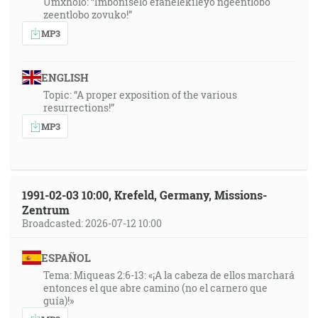
Umxholo: “Imboniselo efanelekileyo ngeentlobo
zeentlobo zovuko!”
MP3
ENGLISH
Topic: “A proper exposition of the various
resurrections!”
MP3
1991-02-03 10:00, Krefeld, Germany, Missions-
Zentrum
Broadcasted: 2026-07-12 10:00
ESPAÑOL
Tema: Miqueas 2:6-13: «¡A la cabeza de ellos marchará
entonces el que abre camino (no el carnero que
guía)!»