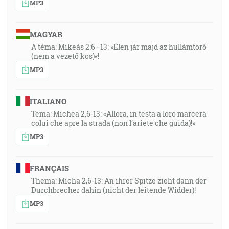
MP3
MAGYAR
A téma: Mikeás 2:6–13: »Élen jár majd az hullámtörő
(nem a vezető kos)«!
MP3
ITALIANO
Tema: Michea 2,6-13: «Allora, in testa a loro marcerà
colui che apre la strada (non l’ariete che guida)!»
MP3
FRANÇAIS
Thema: Micha 2,6-13: An ihrer Spitze zieht dann der
Durchbrecher dahin (nicht der leitende Widder)!
MP3