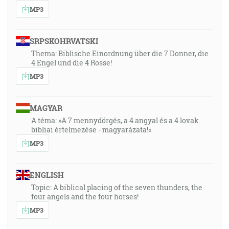
MP3
SRPSKOHRVATSKI
Thema: Biblische Einordnung über die 7 Donner, die
4 Engel und die 4 Rosse!
MP3
MAGYAR
A téma: »A 7 mennydörgés, a 4 angyal és a 4 lovak
bibliai értelmezése - magyarázata!«
MP3
ENGLISH
Topic: A biblical placing of the seven thunders, the
four angels and the four horses!
MP3