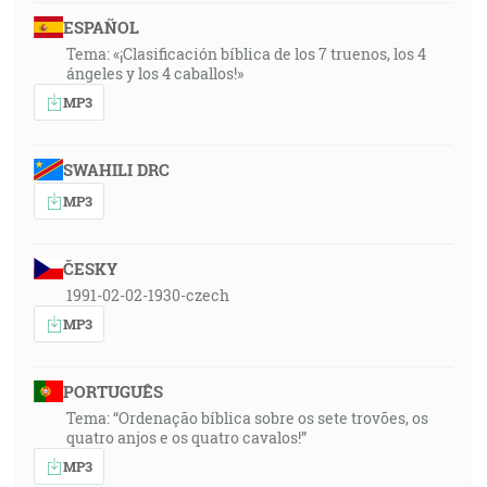
ESPAÑOL
Tema: «¡Clasificación bíblica de los 7 truenos, los 4
ángeles y los 4 caballos!»
MP3
SWAHILI DRC
MP3
ČESKY
1991-02-02-1930-czech
MP3
PORTUGUÊS
Tema: “Ordenação bíblica sobre os sete trovões, os
quatro anjos e os quatro cavalos!”
MP3