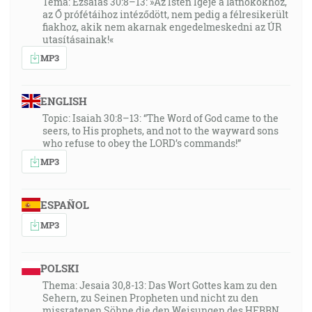
Téma: Ézsaiás 30:8–13: »Az Isten Igéje a látnokokhoz,
az Ő prófétáihoz intéződött, nem pedig a félresikerült
fiakhoz, akik nem akarnak engedelmeskedni az ÚR
utasításainak!«
MP3
ENGLISH
Topic: Isaiah 30:8–13: “The Word of God came to the
seers, to His prophets, and not to the wayward sons
who refuse to obey the LORD’s commands!”
MP3
ESPAÑOL
MP3
POLSKI
Thema: Jesaia 30,8-13: Das Wort Gottes kam zu den
Sehern, zu Seinen Propheten und nicht zu den
missratenen Söhne die den Weisungen des HERRN