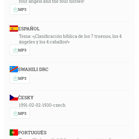
four angels and the four horses!
MP3
ESPAÑOL
Tema: «¡Clasificación bíblica de los 7 truenos, los 4
ángeles y los 4 caballos!»
MP3
SWAHILI DRC
MP3
ČESKY
1991-02-02-1930-czech
MP3
PORTUGUÊS