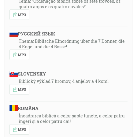
Tema: “Ordenação bíblica sobre os sete trovões, os
quatro anjos e os quatro cavalos!”
MP3
РУССКИЙ ЯЗЫК
Thema: Biblische Einordnung über die 7 Donner, die
4 Engel und die 4 Rosse!
MP3
SLOVENSKY
Biblický výklad 7 hromov, 4 anjelov a 4 koní.
MP3
ROMÂNA
Încadrarea biblică a celor șapte tunete, a celor patru
îngeri și a celor patru cai!
MP3