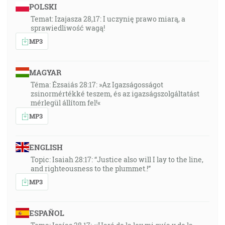
POLSKI
Temat: Izajasza 28,17: I uczynię prawo miarą, a
sprawiedliwość wagą!
MP3
MAGYAR
Téma: Ézsaiás 28:17: »Az Igazságosságot
zsinormértékké teszem, és az igazságszolgáltatást
mérlegül állítom fel!«
MP3
ENGLISH
Topic: Isaiah 28:17: “Justice also will I lay to the line,
and righteousness to the plummet.!”
MP3
ESPAÑOL