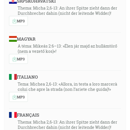
SRPSKOHRVATSKI
Thema: Micha 2,6-13: An ihrer Spitze zieht dann der
Durchbrecher dahin (nicht der leitende Widder)!
MP3
MAGYAR
A téma: Mikeás 2:6–13: »Élen jár majd az hullámtörő
(nem a vezető kos)«!
MP3
ITALIANO
Tema: Michea 2,6-13: «Allora, in testa a loro marcerà
colui che apre la strada (non l’ariete che guida)!»
MP3
FRANÇAIS
Thema: Micha 2,6-13: An ihrer Spitze zieht dann der
Durchbrecher dahin (nicht der leitende Widder)!