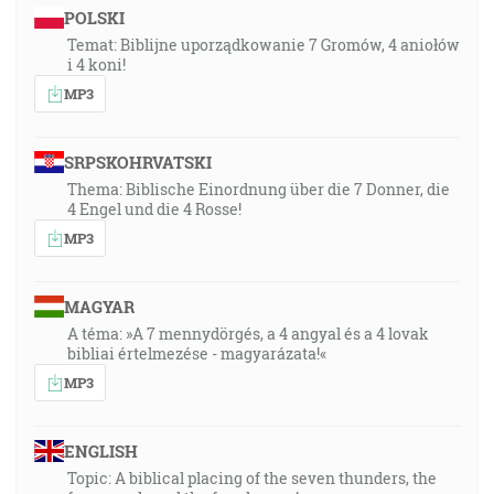
POLSKI
Temat: Biblijne uporządkowanie 7 Gromów, 4 aniołów
i 4 koni!
MP3
SRPSKOHRVATSKI
Thema: Biblische Einordnung über die 7 Donner, die
4 Engel und die 4 Rosse!
MP3
MAGYAR
A téma: »A 7 mennydörgés, a 4 angyal és a 4 lovak
bibliai értelmezése - magyarázata!«
MP3
ENGLISH
Topic: A biblical placing of the seven thunders, the