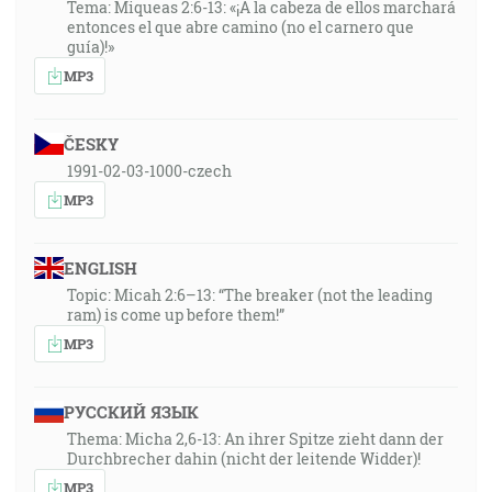
Tema: Miqueas 2:6-13: «¡A la cabeza de ellos marchará
entonces el que abre camino (no el carnero que
guía)!»
MP3
ČESKY
1991-02-03-1000-czech
MP3
ENGLISH
Topic: Micah 2:6–13: “The breaker (not the leading
ram) is come up before them!”
MP3
РУССКИЙ ЯЗЫК
Thema: Micha 2,6-13: An ihrer Spitze zieht dann der
Durchbrecher dahin (nicht der leitende Widder)!
MP3