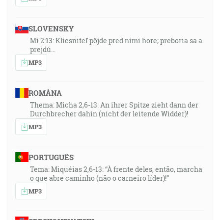
SLOVENSKY
Mi 2:13: Kliesniteľ pôjde pred nimi hore; preboria sa a
prejdú…
MP3
ROMÂNA
Thema: Micha 2,6-13: An ihrer Spitze zieht dann der
Durchbrecher dahin (nicht der leitende Widder)!
MP3
PORTUGUÊS
Tema: Miquéias 2,6-13: “À frente deles, então, marcha
o que abre caminho (não o carneiro líder)!”
MP3