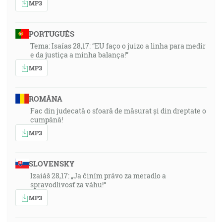
MP3
PORTUGUÊS
Tema: Isaías 28,17: “EU faço o juizo a linha para medir
e da justiça a minha balança!”
MP3
ROMÂNA
Fac din judecată o sfoară de măsurat și din dreptate o
cumpănă!
MP3
SLOVENSKY
Izaiáš 28,17: „Ja činím právo za meradlo a
spravodlivosť za váhu!“
MP3