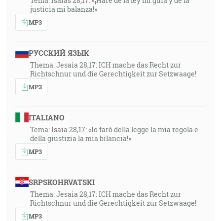
Tema: Isaías 28,17: «¡Haré de la ley mi guía y de la
justicia mi balanza!»
MP3
РУССКИЙ ЯЗЫК
Thema: Jesaia 28,17: ICH mache das Recht zur
Richtschnur und die Gerechtigkeit zur Setzwaage!
MP3
ITALIANO
Tema: Isaia 28,17: «Io farò della legge la mia regola e
della giustizia la mia bilancia!»
MP3
SRPSKOHRVATSKI
Thema: Jesaia 28,17: ICH mache das Recht zur
Richtschnur und die Gerechtigkeit zur Setzwaage!
MP3