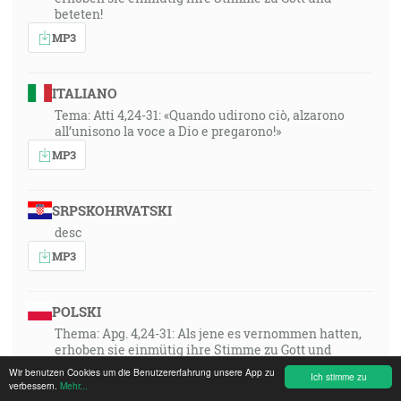
beteten!
MP3
ITALIANO
Tema: Atti 4,24-31: «Quando udirono ciò, alzarono
all’unisono la voce a Dio e pregarono!»
MP3
SRPSKOHRVATSKI
desc
MP3
POLSKI
Thema: Apg. 4,24-31: Als jene es vernommen hatten,
erhoben sie einmütig ihre Stimme zu Gott und
beteten!
Wir benutzen Cookies um die Benutzererfahrung unsere App zu
Ich stimme zu
verbessern.
Mehr...
MP3