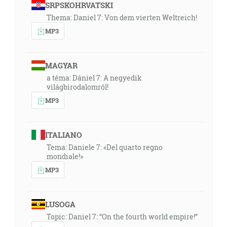
SRPSKOHRVATSKI
Thema: Daniel 7: Von dem vierten Weltreich!
MP3
MAGYAR
a téma: Dániel 7: A negyedik
világbirodalomról!
MP3
ITALIANO
Tema: Daniele 7: «Del quarto regno
mondiale!»
MP3
LUSOGA
Topic: Daniel 7: “On the fourth world empire!”