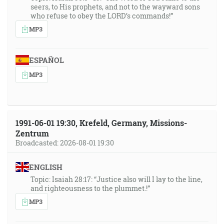
seers, to His prophets, and not to the wayward sons
who refuse to obey the LORD’s commands!”
MP3
ESPAÑOL
MP3
1991-06-01 19:30, Krefeld, Germany, Missions-
Zentrum
Broadcasted: 2026-08-01 19:30
ENGLISH
Topic: Isaiah 28:17: “Justice also will I lay to the line,
and righteousness to the plummet.!”
MP3