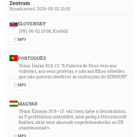
Zentrum
Broadcasted: 2026-08-02 10:00
SLOVENSKY
1991-06-02 10:00, Krefeld
MP3
PORTUGUÊS
Tema: Isaías 30,8-13: “A Palavra de Deus veio aos
videntes, aos seus profetas, e não aos filhos rebeldes
que não querem obedecer às instruções do SENHOR!”
MP3
MAGYAR
Téma: Ézsaiás 30:8–13: »Az Isten Igéje a látnokokhoz,
az Ő prófétáihoz intéződött, nem pedig a félresikerült
fiakhoz, akik nem akarnak engedelmeskedni az ÚR
utasításainak!«
MP3