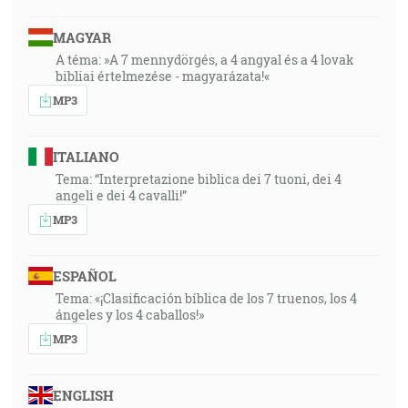
MAGYAR
A téma: »A 7 mennydörgés, a 4 angyal és a 4 lovak
bibliai értelmezése - magyarázata!«
MP3
ITALIANO
Tema: “Interpretazione biblica dei 7 tuoni, dei 4
angeli e dei 4 cavalli!”
MP3
ESPAÑOL
Tema: «¡Clasificación bíblica de los 7 truenos, los 4
ángeles y los 4 caballos!»
MP3
ENGLISH