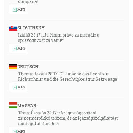
cumpănă!
MP3
SLOVENSKY
Izaiáš 28,17: „Ja činím právo za meradlo a
spravodlivosť za váhu!“
MP3
DEUTSCH
Thema: Jesaia 28,17: ICH mache das Recht zur
Richtschnur und die Gerechtigkeit zur Setzwaage!
MP3
MAGYAR
Téma: Ézsaiás 28:17: »Az Igazságosságot
zsinormértékké teszem, és az igazságszolgáltatást
mérlegül állítom fel!«
MP3