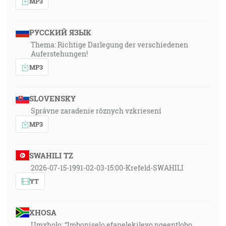
MP3
РУССКИЙ ЯЗЫК
Thema: Richtige Darlegung der verschiedenen
Auferstehungen!
MP3
SLOVENSKY
Správne zaradenie rôznych vzkriesení
MP3
SWAHILI TZ
2026-07-15-1991-02-03-15:00-Krefeld-SWAHILI
YT
XHOSA
Umxholo: “Imboniselo efanelekileyo ngeentlobo