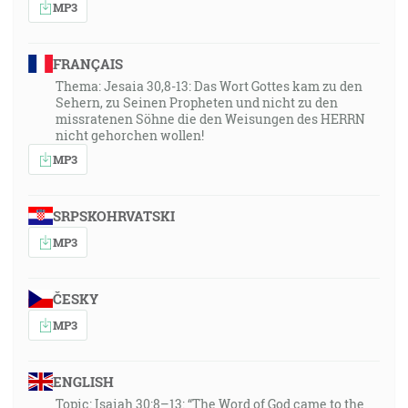
MP3
FRANÇAIS
Thema: Jesaia 30,8-13: Das Wort Gottes kam zu den
Sehern, zu Seinen Propheten und nicht zu den
missratenen Söhne die den Weisungen des HERRN
nicht gehorchen wollen!
MP3
SRPSKOHRVATSKI
MP3
ČESKY
MP3
ENGLISH
Topic: Isaiah 30:8–13: “The Word of God came to the