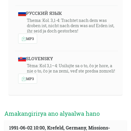
РУССКИЙ ЯЗЫК
Thema: Kol. 3,1-4: Trachtet nach dem was
droben ist, nicht nach dem was auf Erden ist,
ihr seid ja doch gestorben!
MP3
SLOVENSKY
Téma: Kol 3,1–4: Usilujte sa o to, čo je hore, a
nie o to, čo je na zemi, veď ste predsa zomreli!
MP3
Amakangirirya ano alyaalwa hano
1991-06-02 10:00, Krefeld, Germany, Missions-