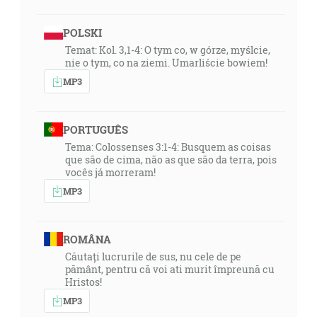
POLSKI
Temat: Kol. 3,1-4: O tym co, w górze, myślcie,
nie o tym, co na ziemi. Umarliście bowiem!
MP3
PORTUGUÊS
Tema: Colossenses 3:1-4: Busquem as coisas
que são de cima, não as que são da terra, pois
vocês já morreram!
MP3
ROMÂNA
Căutați lucrurile de sus, nu cele de pe
pământ, pentru că voi ati murit împreună cu
Hristos!
MP3