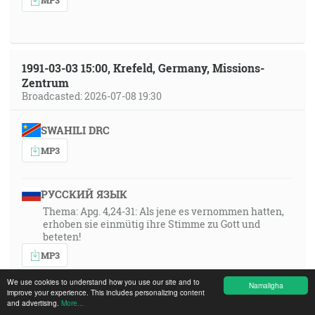
1991-03-03 15:00, Krefeld, Germany, Missions-
Zentrum
Broadcasted: 2026-07-08 19:30
SWAHILI DRC
MP3
РУССКИЙ ЯЗЫК
Thema: Apg. 4,24-31: Als jene es vernommen hatten,
erhoben sie einmütig ihre Stimme zu Gott und
beteten!
MP3
We use cookies to understand how you use our site and to
Namaligha
improve your experience. This includes personalizing content
POLSKI
and advertising.
More...