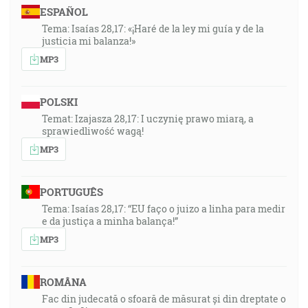
ESPAÑOL
Tema: Isaías 28,17: «¡Haré de la ley mi guía y de la
justicia mi balanza!»
MP3
POLSKI
Temat: Izajasza 28,17: I uczynię prawo miarą, a
sprawiedliwość wagą!
MP3
PORTUGUÊS
Tema: Isaías 28,17: “EU faço o juizo a linha para medir
e da justiça a minha balança!”
MP3
ROMÂNA
Fac din judecată o sfoară de măsurat și din dreptate o