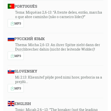
PORTUGUÊS
Tema: Miquéias 2,6-13: “À frente deles, então, marcha
o que abre caminho (não o carneiro líder)!”
MP3
РУССКИЙ ЯЗЫК
Thema: Micha 2,6-13: An ihrer Spitze zieht dann der
Durchbrecher dahin (nicht der leitende Widder)!
MP3
SLOVENSKY
Mi 2:13: Kliesniteľ pôjde pred nimi hore; preboria sa a
prejdú…
MP3
ENGLISH
Topic: Micah 2:6–13: “The breaker (not the leading