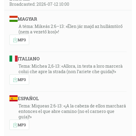
Broadcasted: 2026-07-12 10:00
MAGYAR
A téma: Mikeás 2:6–13: »Élen jár majd az hullámtörő
(nem a vezető kos)«!
MP3
ITALIANO
Tema: Michea 2,6-13: «Allora, in testa a loro marcerà
colui che apre la strada (non l’ariete che guida)!»
MP3
ESPAÑOL
Tema: Miqueas 2:6-13: «¡A la cabeza de ellos marchará
entonces el que abre camino (no el carnero que
guía)!»
MP3