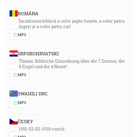
ROMÂNA
Încadrarea biblică a celor șapte tunete, a celor patru
îngeri și a celor patru cai!
MP3
SRPSKOHRVATSKI
Thema: Biblische Einordnung über die 7 Donner, die
4 Engel und die 4 Rosse!
MP3
SWAHILI DRC
MP3
ČESKY
1991-02-02-1930-czech
MP3