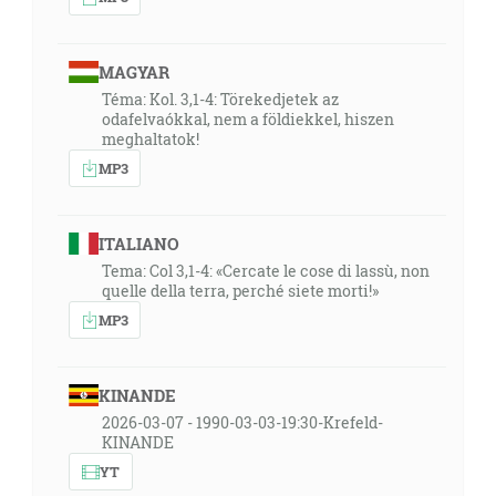
MAGYAR
Téma: Kol. 3,1-4: Törekedjetek az
odafelvaókkal, nem a földiekkel, hiszen
meghaltatok!
MP3
ITALIANO
Tema: Col 3,1-4: «Cercate le cose di lassù, non
quelle della terra, perché siete morti!»
MP3
KINANDE
2026-03-07 - 1990-03-03-19:30-Krefeld-
KINANDE
YT