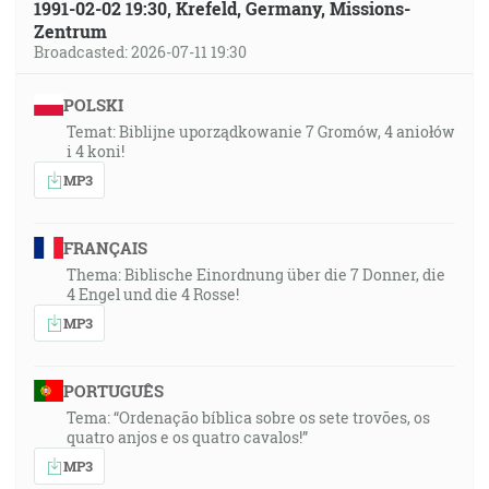
1991-02-02 19:30, Krefeld, Germany, Missions-
Zentrum
Broadcasted: 2026-07-11 19:30
POLSKI
Temat: Biblijne uporządkowanie 7 Gromów, 4 aniołów
i 4 koni!
MP3
FRANÇAIS
Thema: Biblische Einordnung über die 7 Donner, die
4 Engel und die 4 Rosse!
MP3
PORTUGUÊS
Tema: “Ordenação bíblica sobre os sete trovões, os
quatro anjos e os quatro cavalos!”
MP3