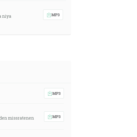
MP3
a niya
MP3
MP3
 den missratenen