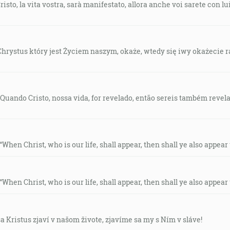
risto, la vita vostra, sarà manifestato, allora anche voi sarete con lu
ę Chrystus który jest Życiem naszym, okaże, wtedy się iwy okażecie
 “Quando Cristo, nossa vida, for revelado, então sereis também rev
 “When Christ, who is our life, shall appear, then shall ye also appear
 “When Christ, who is our life, shall appear, then shall ye also appear
 sa Kristus zjaví v našom živote, zjavíme sa my s Ním v sláve!