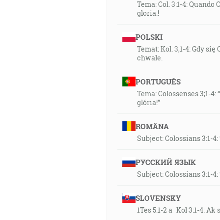
Tema: Col. 3:1-4: Quando C
gloria.!
POLSKI
Temat: Kol. 3,1-4: Gdy si
chwale.
PORTUGUÊS
Tema: Colossenses 3;1-4:
glória!”
ROMÂNA
Subject: Colossians 3:1-4:
РУССКИЙ ЯЗЫК
Subject: Colossians 3:1-4:
SLOVENSKY
1Tes 5:1-2 a Kol 3:1-4: Ak