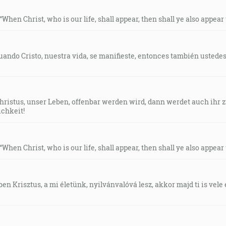
 “When Christ, who is our life, shall appear, then shall ye also appear
Cuando Cristo, nuestra vida, se manifieste, entonces también ustede
Christus, unser Leben, offenbar werden wird, dann werdet auch ih
ichkeit!
 “When Christ, who is our life, shall appear, then shall ye also appear
en Krisztus, a mi életünk, nyilvánvalóvá lesz, akkor majd ti is vele