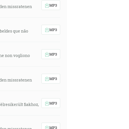
MP3
 den missratenen
MP3
rebeldes que não
MP3
 che non vogliono
MP3
 den missratenen
MP3
élresikerült fiakhoz,
MP3
 den missratenen