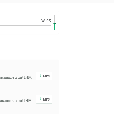
38:05
MP3
r zusammen mit IHM
MP3
r zusammen mit IHM