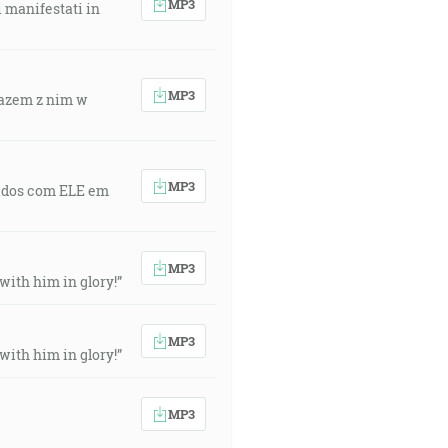
MP3
i manifestati in
MP3
 razem z nim w
MP3
elados com ELE em
MP3
 with him in glory!”
MP3
 with him in glory!”
MP3