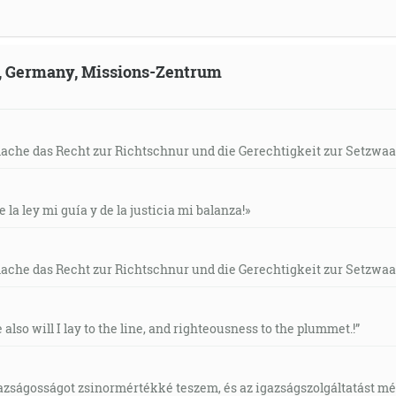
ld, Germany, Missions-Zentrum
mache das Recht zur Richtschnur und die Gerechtigkeit zur Setzwaa
e la ley mi guía y de la justicia mi balanza!»
mache das Recht zur Richtschnur und die Gerechtigkeit zur Setzwaa
e also will I lay to the line, and righteousness to the plummet.!”
gazságosságot zsinormértékké teszem, és az igazságszolgáltatást mérl