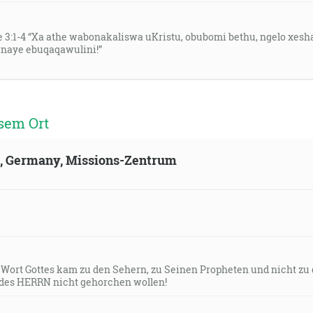
3:1-4 “Xa athe wabonakaliswa uKristu, obubomi bethu, ngelo xesh
inaye ebuqaqawulini!”
sem Ort
ld, Germany, Missions-Zentrum
s Wort Gottes kam zu den Sehern, zu Seinen Propheten und nicht zu
des HERRN nicht gehorchen wollen!