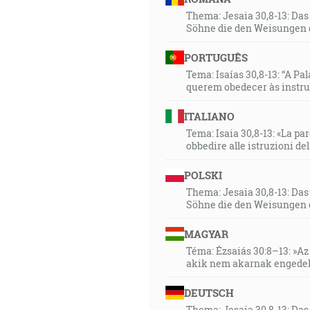
Thema: Jesaia 30,8-13: Da
Söhne die den Weisungen 
PORTUGUÊS
Tema: Isaías 30,8-13: “A Pa
querem obedecer às instr
ITALIANO
Tema: Isaia 30,8-13: «La paro
obbedire alle istruzioni de
POLSKI
Thema: Jesaia 30,8-13: Da
Söhne die den Weisungen 
MAGYAR
Téma: Ézsaiás 30:8–13: »Az 
akik nem akarnak engedel
DEUTSCH
Thema: Jesaia 30,8-13: Da