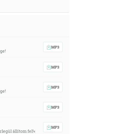
MP3
ge!
MP3
MP3
ge!
MP3
MP3
egül állítom fel!«