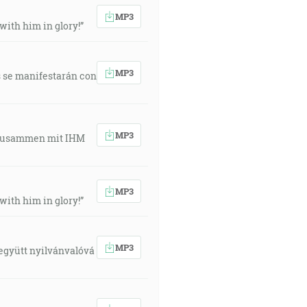
MP3
 with him in glory!”
MP3
s se manifestarán con
MP3
r zusammen mit IHM
MP3
 with him in glory!”
MP3
 együtt nyilvánvalóvá