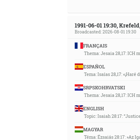
1991-06-01 19:30, Krefe
Broadcasted: 2026-08-01 19:30
FRANÇAIS
Thema: Jesaia 28,17: ICH 
ESPAÑOL
Tema: Isaías 28,17: «¡Haré d
SRPSKOHRVATSKI
Thema: Jesaia 28,17: ICH 
ENGLISH
Topic: Isaiah 28:17: “Justic
MAGYAR
Téma: Ézsaiás 28:17: »Az I