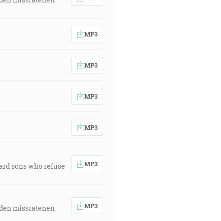
MP3
MP3
MP3
MP3
MP3
ward sons who refuse
MP3
 den missratenen