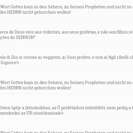
s Wort Gottes kam zu den Sehern, zu Seinen Propheten und nicht zu
des HERRN nicht gehorchen wollen!
lavra de Deus veio aos videntes, aos seus profetas, e não aos filhos 
uções do SENHOR!”
la di Dio si rivolse ai veggenti, ai Suoi profeti, e non ai figli ribelli
l Signore!»
s Wort Gottes kam zu den Sehern, zu Seinen Propheten und nicht zu
des HERRN nicht gehorchen wollen!
Isten Igéje a látnokokhoz, az Ő prófétáihoz intéződött, nem pedig a f
meskedni az ÚR utasításainak!«
s Wort Gottes kam zu den Sehern, zu Seinen Propheten und nicht zu