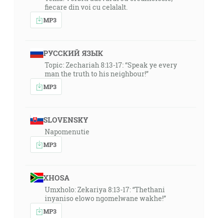
fiecare din voi cu celalalt.
MP3
РУССКИЙ ЯЗЫК
Topic: Zechariah 8:13-17: “Speak ye every
man the truth to his neighbour!”
MP3
SLOVENSKY
Napomenutie
MP3
XHOSA
Umxholo: Zekariya 8:13-17: “Thethani
inyaniso elowo ngomelwane wakhe!”
MP3