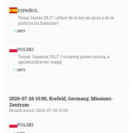
ESPAÑOL
Tema: Isaías 28,17: «¡Haré de la ley mi guía y de la
justicia mi balanza!»
MP3
POLSKI
Temat: Izajasza 28,17: I uczynię prawo miarą, a
sprawiedliwość wagą!
MP3
2026-07-26 10:00, Krefeld, Germany, Missions-
Zentrum
Broadcasted: 2026-07-26 10:00
POLSKI