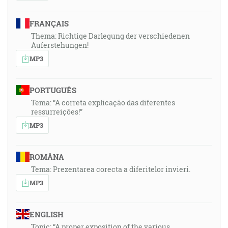
FRANÇAIS
Thema: Richtige Darlegung der verschiedenen
Auferstehungen!
MP3
PORTUGUÊS
Tema: “A correta explicação das diferentes
ressurreições!”
MP3
ROMÂNA
Tema: Prezentarea corecta a diferitelor invieri.
MP3
ENGLISH
Topic: “A proper exposition of the various