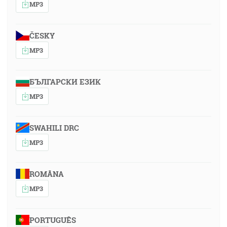
MP3
ČESKY
MP3
БЪЛГАРСКИ ЕЗИК
MP3
SWAHILI DRC
MP3
ROMÂNA
MP3
PORTUGUÊS