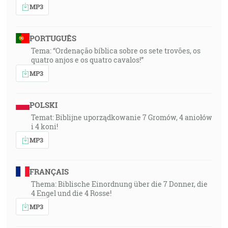
MP3
PORTUGUÊS
Tema: “Ordenação bíblica sobre os sete trovões, os
quatro anjos e os quatro cavalos!”
MP3
POLSKI
Temat: Biblijne uporządkowanie 7 Gromów, 4 aniołów
i 4 koni!
MP3
FRANÇAIS
Thema: Biblische Einordnung über die 7 Donner, die
4 Engel und die 4 Rosse!
MP3