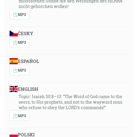
missratenen Söhne die den Weisungen des HERRN
nicht gehorchen wollen!
MP3
ČESKY
MP3
ESPAÑOL
MP3
ENGLISH
Topic: Isaiah 30:8–13: “The Word of God came to the
seers, to His prophets, and not to the wayward sons
who refuse to obey the LORD’s commands!”
MP3
POLSKI