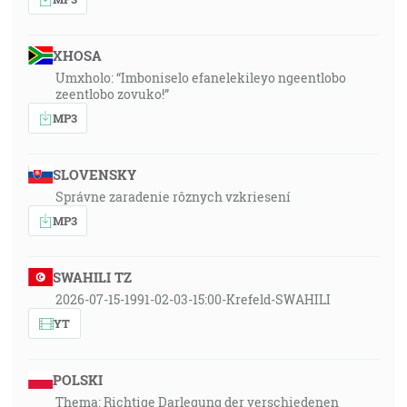
XHOSA
Umxholo: “Imboniselo efanelekileyo ngeentlobo
zeentlobo zovuko!”
MP3
SLOVENSKY
Správne zaradenie rôznych vzkriesení
MP3
SWAHILI TZ
2026-07-15-1991-02-03-15:00-Krefeld-SWAHILI
YT
POLSKI
Thema: Richtige Darlegung der verschiedenen