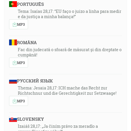
PORTUGUÊS
Tema: Isaías 28,17: “EU faço o juizo a linha para medir
e da justiça a minha balança!”
MP3
ROMÂNA
Fac din judecată o sfoară de măsurat și din dreptate o
cumpănă!
MP3
РУССКИЙ ЯЗЫК
Thema: Jesaia 28,17: ICH mache das Recht zur
Richtschnur und die Gerechtigkeit zur Setzwaage!
MP3
SLOVENSKY
Izaiáš 28,17: „Ja činím právo za meradlo a