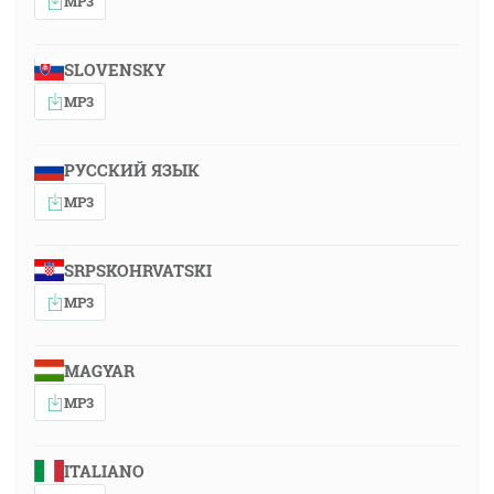
MP3
SLOVENSKY
MP3
РУССКИЙ ЯЗЫК
MP3
SRPSKOHRVATSKI
MP3
MAGYAR
MP3
ITALIANO