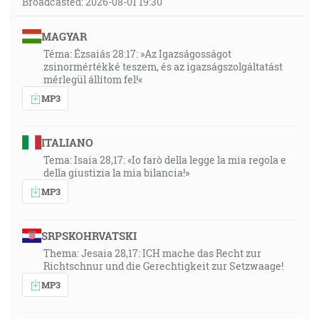
Broadcasted: 2026-08-01 19:30
MAGYAR
Téma: Ézsaiás 28:17: »Az Igazságosságot
zsinormértékké teszem, és az igazságszolgáltatást
mérlegül állítom fel!«
MP3
ITALIANO
Tema: Isaia 28,17: «Io farò della legge la mia regola e
della giustizia la mia bilancia!»
MP3
SRPSKOHRVATSKI
Thema: Jesaia 28,17: ICH mache das Recht zur
Richtschnur und die Gerechtigkeit zur Setzwaage!
MP3