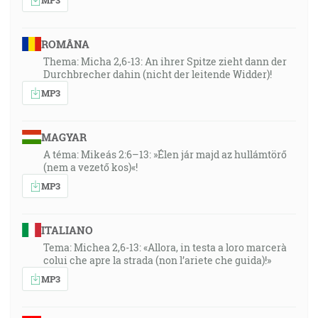
ROMÂNA
Thema: Micha 2,6-13: An ihrer Spitze zieht dann der
Durchbrecher dahin (nicht der leitende Widder)!
MP3
MAGYAR
A téma: Mikeás 2:6–13: »Élen jár majd az hullámtörő
(nem a vezető kos)«!
MP3
ITALIANO
Tema: Michea 2,6-13: «Allora, in testa a loro marcerà
colui che apre la strada (non l’ariete che guida)!»
MP3