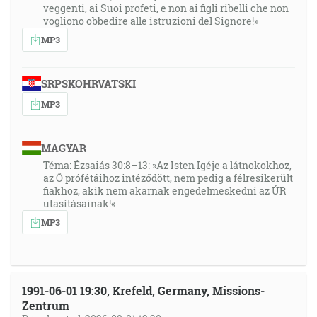
veggenti, ai Suoi profeti, e non ai figli ribelli che non
vogliono obbedire alle istruzioni del Signore!»
MP3
SRPSKOHRVATSKI
MP3
MAGYAR
Téma: Ézsaiás 30:8–13: »Az Isten Igéje a látnokokhoz,
az Ő prófétáihoz intéződött, nem pedig a félresikerült
fiakhoz, akik nem akarnak engedelmeskedni az ÚR
utasításainak!«
MP3
1991-06-01 19:30, Krefeld, Germany, Missions-
Zentrum