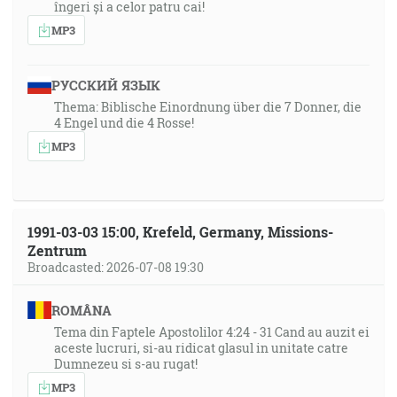
îngeri și a celor patru cai!
MP3
РУССКИЙ ЯЗЫК
Thema: Biblische Einordnung über die 7 Donner, die
4 Engel und die 4 Rosse!
MP3
1991-03-03 15:00, Krefeld, Germany, Missions-
Zentrum
Broadcasted: 2026-07-08 19:30
ROMÂNA
Tema din Faptele Apostolilor 4:24 - 31 Cand au auzit ei
aceste lucruri, si-au ridicat glasul in unitate catre
Dumnezeu si s-au rugat!
MP3