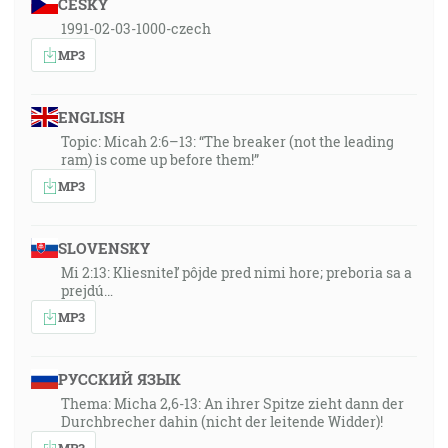
ČESKY
1991-02-03-1000-czech
MP3
ENGLISH
Topic: Micah 2:6–13: “The breaker (not the leading
ram) is come up before them!”
MP3
SLOVENSKY
Mi 2:13: Kliesniteľ pôjde pred nimi hore; preboria sa a
prejdú…
MP3
РУССКИЙ ЯЗЫК
Thema: Micha 2,6-13: An ihrer Spitze zieht dann der
Durchbrecher dahin (nicht der leitende Widder)!
MP3