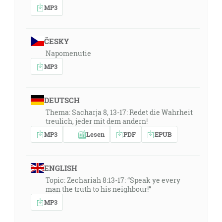
MP3
ČESKY
Napomenutie
MP3
DEUTSCH
Thema: Sacharja 8, 13-17: Redet die Wahrheit
treulich, jeder mit dem andern!
MP3
Lesen
PDF
EPUB
ENGLISH
Topic: Zechariah 8:13-17: “Speak ye every
man the truth to his neighbour!”
MP3