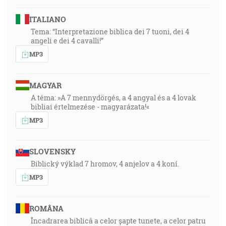
ITALIANO
Tema: “Interpretazione biblica dei 7 tuoni, dei 4
angeli e dei 4 cavalli!”
MP3
MAGYAR
A téma: »A 7 mennydörgés, a 4 angyal és a 4 lovak
bibliai értelmezése - magyarázata!«
MP3
SLOVENSKY
Biblický výklad 7 hromov, 4 anjelov a 4 koní.
MP3
ROMÂNA
Încadrarea biblică a celor șapte tunete, a celor patru