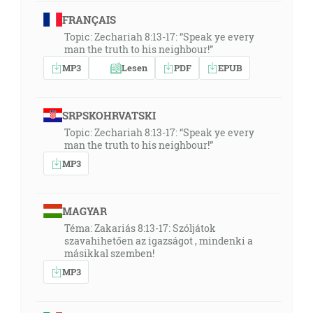
FRANÇAIS
Topic: Zechariah 8:13-17: “Speak ye every
man the truth to his neighbour!”
MP3
Lesen
PDF
EPUB
SRPSKOHRVATSKI
Topic: Zechariah 8:13-17: “Speak ye every
man the truth to his neighbour!”
MP3
MAGYAR
Téma: Zakariás 8:13-17: Szóljátok
szavahihetően az igazságot , mindenki a
másikkal szemben!
MP3