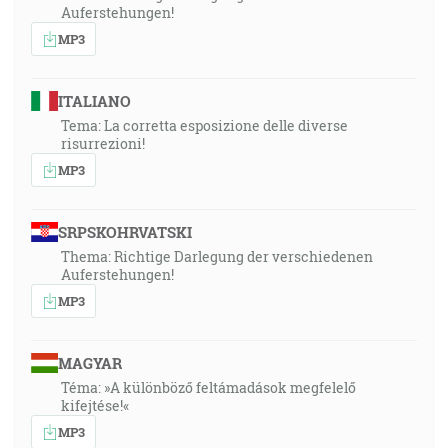
Auferstehungen!
MP3
ITALIANO
Tema: La corretta esposizione delle diverse
risurrezioni!
MP3
SRPSKOHRVATSKI
Thema: Richtige Darlegung der verschiedenen
Auferstehungen!
MP3
MAGYAR
Téma: »A különböző feltámadások megfelelő
kifejtése!«
MP3