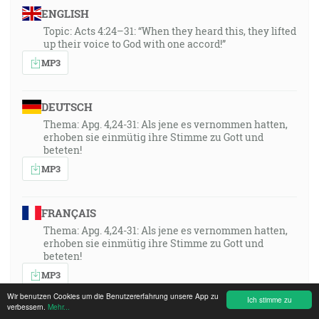
ENGLISH
Topic: Acts 4:24–31: “When they heard this, they lifted
up their voice to God with one accord!”
MP3
DEUTSCH
Thema: Apg. 4,24-31: Als jene es vernommen hatten,
erhoben sie einmütig ihre Stimme zu Gott und
beteten!
MP3
FRANÇAIS
Thema: Apg. 4,24-31: Als jene es vernommen hatten,
erhoben sie einmütig ihre Stimme zu Gott und
beteten!
MP3
Wir benutzen Cookies um die Benutzererfahrung unsere App zu
Ich stimme zu
verbessern.
Mehr...