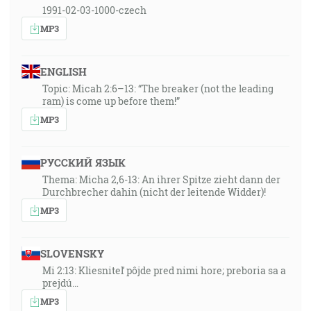
1991-02-03-1000-czech
MP3
ENGLISH
Topic: Micah 2:6–13: “The breaker (not the leading
ram) is come up before them!”
MP3
РУССКИЙ ЯЗЫК
Thema: Micha 2,6-13: An ihrer Spitze zieht dann der
Durchbrecher dahin (nicht der leitende Widder)!
MP3
SLOVENSKY
Mi 2:13: Kliesniteľ pôjde pred nimi hore; preboria sa a
prejdú…
MP3