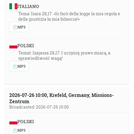
ITALIANO
Tema: Isaia 28,17: «Io farò della legge la mia regola e
della giustizia la mia bilancia!»
MP3
POLSKI
Temat: Izajasza 28,17: I uczynię prawo miarą, a
sprawiedliwość wagą!
MP3
2026-07-26 10:00, Krefeld, Germany, Missions-
Zentrum
Broadcasted: 2026-07-26 10:00
POLSKI
MP3