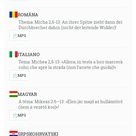
ROMÂNA
Thema: Micha 2,6-13: An ihrer Spitze zieht dann der
Durchbrecher dahin (nicht der leitende Widder)!
MP3
ITALIANO
Tema: Michea 2,6-13: «Allora, in testa a loro marcerà
colui che apre la strada (non l’ariete che guida)!»
MP3
MAGYAR
A téma: Mikeás 2:6–13: »Élen jár majd az hullámtörő
(nem a vezető kos)«!
MP3
SRPSKOHRVATSKI