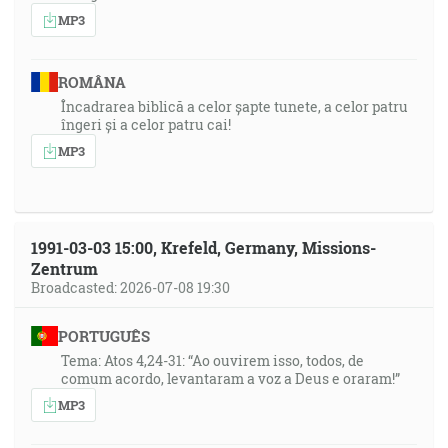
MP3
ROMÂNA
Încadrarea biblică a celor șapte tunete, a celor patru
îngeri și a celor patru cai!
MP3
1991-03-03 15:00, Krefeld, Germany, Missions-
Zentrum
Broadcasted: 2026-07-08 19:30
PORTUGUÊS
Tema: Atos 4,24-31: “Ao ouvirem isso, todos, de
comum acordo, levantaram a voz a Deus e oraram!”
MP3