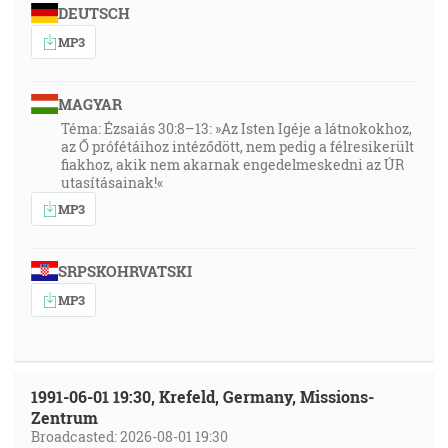
DEUTSCH
MP3
MAGYAR
Téma: Ézsaiás 30:8–13: »Az Isten Igéje a látnokokhoz,
az Ő prófétáihoz intéződött, nem pedig a félresikerült
fiakhoz, akik nem akarnak engedelmeskedni az ÚR
utasításainak!«
MP3
SRPSKOHRVATSKI
MP3
1991-06-01 19:30, Krefeld, Germany, Missions-
Zentrum
Broadcasted: 2026-08-01 19:30