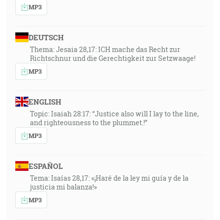
MP3
DEUTSCH
Thema: Jesaia 28,17: ICH mache das Recht zur
Richtschnur und die Gerechtigkeit zur Setzwaage!
MP3
ENGLISH
Topic: Isaiah 28:17: “Justice also will I lay to the line,
and righteousness to the plummet.!”
MP3
ESPAÑOL
Tema: Isaías 28,17: «¡Haré de la ley mi guía y de la
justicia mi balanza!»
MP3