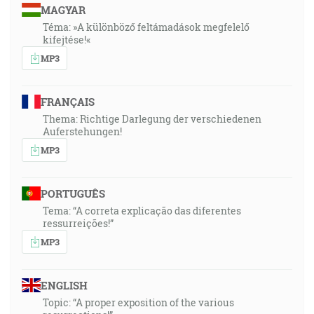
MAGYAR
Téma: »A különböző feltámadások megfelelő
kifejtése!«
MP3
FRANÇAIS
Thema: Richtige Darlegung der verschiedenen
Auferstehungen!
MP3
PORTUGUÊS
Tema: “A correta explicação das diferentes
ressurreições!”
MP3
ENGLISH
Topic: “A proper exposition of the various