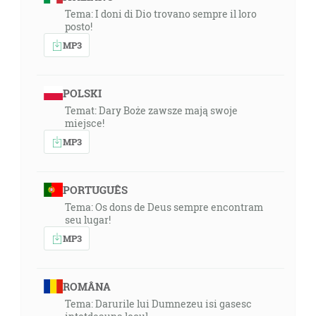
Tema: I doni di Dio trovano sempre il loro
posto!
MP3
POLSKI
Temat: Dary Boże zawsze mają swoje
miejsce!
MP3
PORTUGUÊS
Tema: Os dons de Deus sempre encontram
seu lugar!
MP3
ROMÂNA
Tema: Darurile lui Dumnezeu isi gasesc