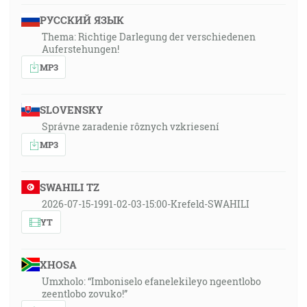
РУССКИЙ ЯЗЫК
Thema: Richtige Darlegung der verschiedenen
Auferstehungen!
MP3
SLOVENSKY
Správne zaradenie rôznych vzkriesení
MP3
SWAHILI TZ
2026-07-15-1991-02-03-15:00-Krefeld-SWAHILI
YT
XHOSA
Umxholo: “Imboniselo efanelekileyo ngeentlobo
zeentlobo zovuko!”