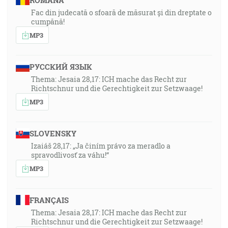
ROMÂNA
Fac din judecată o sfoară de măsurat și din dreptate o
cumpănă!
MP3
РУССКИЙ ЯЗЫК
Thema: Jesaia 28,17: ICH mache das Recht zur
Richtschnur und die Gerechtigkeit zur Setzwaage!
MP3
SLOVENSKY
Izaiáš 28,17: „Ja činím právo za meradlo a
spravodlivosť za váhu!“
MP3
FRANÇAIS
Thema: Jesaia 28,17: ICH mache das Recht zur
Richtschnur und die Gerechtigkeit zur Setzwaage!