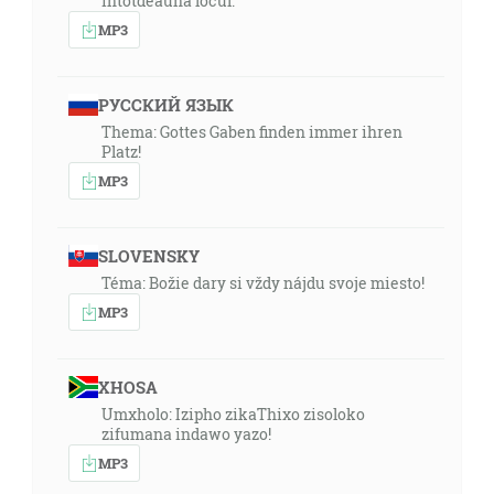
intotdeauna locul.
MP3
РУССКИЙ ЯЗЫК
Thema: Gottes Gaben finden immer ihren
Platz!
MP3
SLOVENSKY
Téma: Božie dary si vždy nájdu svoje miesto!
MP3
XHOSA
Umxholo: Izipho zikaThixo zisoloko
zifumana indawo yazo!
MP3