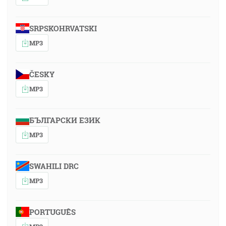
SRPSKOHRVATSKI
MP3
ČESKY
MP3
БЪЛГАРСКИ ЕЗИК
MP3
SWAHILI DRC
MP3
PORTUGUÊS