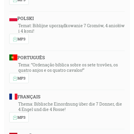
POLSKI
Temat: Biblijne uporządkowanie 7 Gromów, 4 aniołów
i 4 koni!
MP3
PORTUGUÊS
Tema: “Ordenação bíblica sobre os sete trovões, os
quatro anjos e os quatro cavalos!”
MP3
FRANÇAIS
Thema: Biblische Einordnung über die 7 Donner, die
4 Engel und die 4 Rosse!
MP3