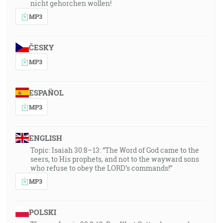
nicht gehorchen wollen!
MP3
ČESKY
MP3
ESPAÑOL
MP3
ENGLISH
Topic: Isaiah 30:8–13: “The Word of God came to the
seers, to His prophets, and not to the wayward sons
who refuse to obey the LORD’s commands!”
MP3
POLSKI