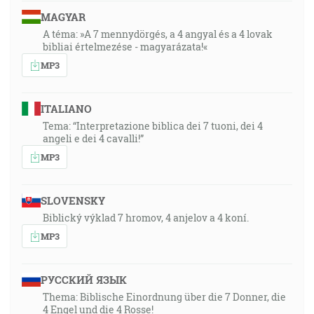
MAGYAR
A téma: »A 7 mennydörgés, a 4 angyal és a 4 lovak
bibliai értelmezése - magyarázata!«
MP3
ITALIANO
Tema: “Interpretazione biblica dei 7 tuoni, dei 4
angeli e dei 4 cavalli!”
MP3
SLOVENSKY
Biblický výklad 7 hromov, 4 anjelov a 4 koní.
MP3
РУССКИЙ ЯЗЫК
Thema: Biblische Einordnung über die 7 Donner, die
4 Engel und die 4 Rosse!