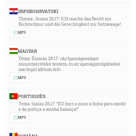
SRPSKOHRVATSKI
Thema: Jesaia 28,17: ICH mache das Recht zur
Richtschnur und die Gerechtigkeit zur Setzwaage!
MP3
MAGYAR
Téma: Ézsaiás 28:17: »Az Igazságosságot
zsinormértékké teszem, és az igazságszolgáltatást
mérlegül állítom fel!«
MP3
PORTUGUÊS
Tema: Isaías 28,17: “EU faço o juizo a linha para medir
e da justiça a minha balança!”
MP3