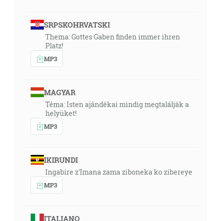
SRPSKOHRVATSKI
Thema: Gottes Gaben finden immer ihren
Platz!
MP3
MAGYAR
Téma: Isten ajándékai mindig megtalálják a
helyüket!
MP3
IKIRUNDI
Ingabire z'Imana zama ziboneka ko zibereye
MP3
ITALIANO