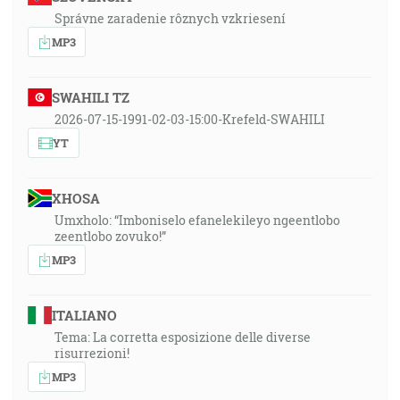
Správne zaradenie rôznych vzkriesení
MP3
SWAHILI TZ
2026-07-15-1991-02-03-15:00-Krefeld-SWAHILI
YT
XHOSA
Umxholo: “Imboniselo efanelekileyo ngeentlobo
zeentlobo zovuko!”
MP3
ITALIANO
Tema: La corretta esposizione delle diverse
risurrezioni!
MP3