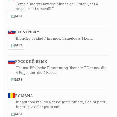
Tema: “Interpretazione biblica dei 7 tuoni, dei 4
angeli e dei 4 cavalli!”
MP3
SLOVENSKY
Biblický výklad 7 hromov, 4 anjelov a 4 koní.
MP3
РУССКИЙ ЯЗЫК
Thema: Biblische Einordnung über die 7 Donner, die
4 Engel und die 4 Rosse!
MP3
ROMÂNA
Încadrarea biblică a celor șapte tunete, a celor patru
îngeri și a celor patru cai!
MP3