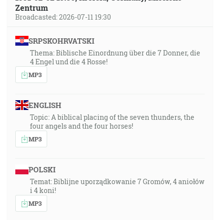
Zentrum
Broadcasted: 2026-07-11 19:30
SRPSKOHRVATSKI
Thema: Biblische Einordnung über die 7 Donner, die
4 Engel und die 4 Rosse!
MP3
ENGLISH
Topic: A biblical placing of the seven thunders, the
four angels and the four horses!
MP3
POLSKI
Temat: Biblijne uporządkowanie 7 Gromów, 4 aniołów
i 4 koni!
MP3