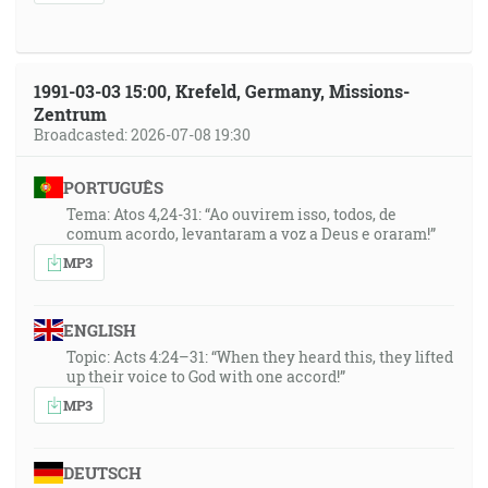
1991-03-03 15:00, Krefeld, Germany, Missions-
Zentrum
Broadcasted: 2026-07-08 19:30
PORTUGUÊS
Tema: Atos 4,24-31: “Ao ouvirem isso, todos, de
comum acordo, levantaram a voz a Deus e oraram!”
MP3
ENGLISH
Topic: Acts 4:24–31: “When they heard this, they lifted
up their voice to God with one accord!”
MP3
DEUTSCH