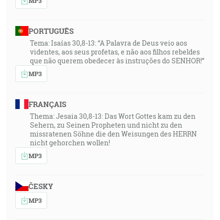
MP3
PORTUGUÊS
Tema: Isaías 30,8-13: “A Palavra de Deus veio aos
videntes, aos seus profetas, e não aos filhos rebeldes
que não querem obedecer às instruções do SENHOR!”
MP3
FRANÇAIS
Thema: Jesaia 30,8-13: Das Wort Gottes kam zu den
Sehern, zu Seinen Propheten und nicht zu den
missratenen Söhne die den Weisungen des HERRN
nicht gehorchen wollen!
MP3
ČESKY
MP3