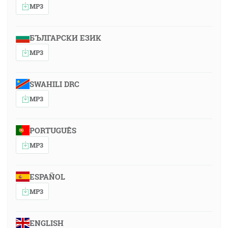
MP3
БЪЛГАРСКИ ЕЗИК
MP3
SWAHILI DRC
MP3
PORTUGUÊS
MP3
ESPAÑOL
MP3
ENGLISH