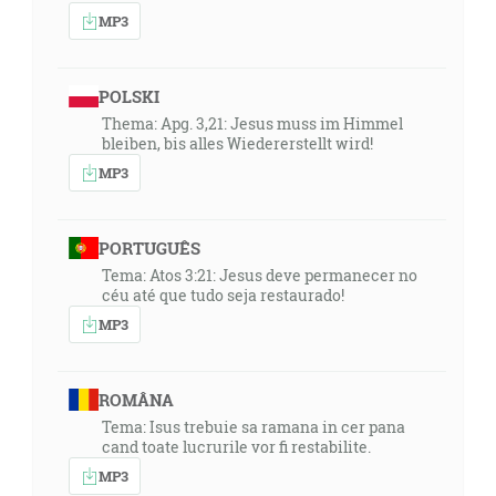
MP3
POLSKI
Thema: Apg. 3,21: Jesus muss im Himmel
bleiben, bis alles Wiedererstellt wird!
MP3
PORTUGUÊS
Tema: Atos 3:21: Jesus deve permanecer no
céu até que tudo seja restaurado!
MP3
ROMÂNA
Tema: Isus trebuie sa ramana in cer pana
cand toate lucrurile vor fi restabilite.
MP3