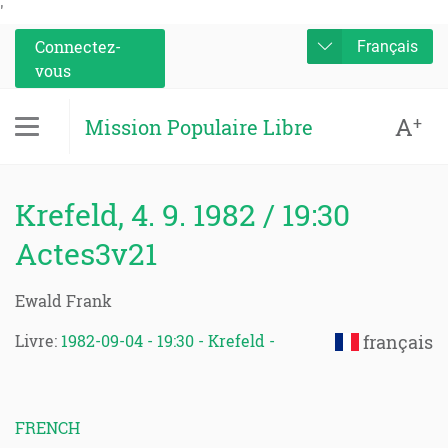
'
Connectez-
Français
vous
A
+
Mission Populaire Libre
Krefeld, 4. 9. 1982 / 19:30
Actes3v21
Ewald Frank
Livre:
1982-09-04 - 19:30 - Krefeld -
français
FRENCH