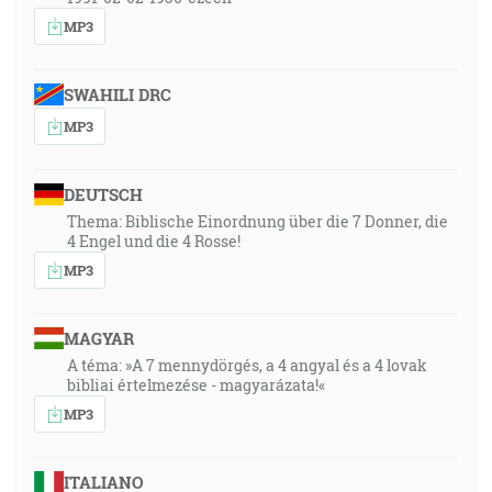
MP3
SWAHILI DRC
MP3
DEUTSCH
Thema: Biblische Einordnung über die 7 Donner, die
4 Engel und die 4 Rosse!
MP3
MAGYAR
A téma: »A 7 mennydörgés, a 4 angyal és a 4 lovak
bibliai értelmezése - magyarázata!«
MP3
ITALIANO