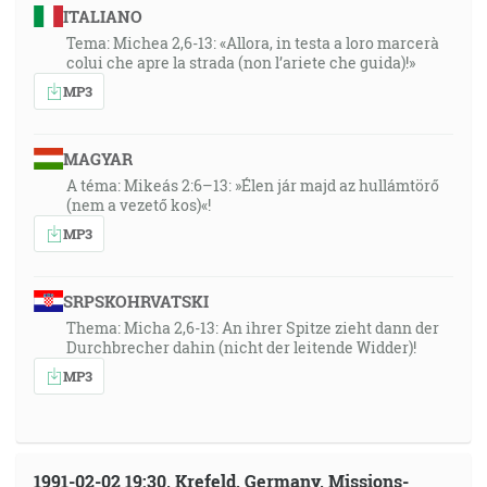
ITALIANO
Tema: Michea 2,6-13: «Allora, in testa a loro marcerà
colui che apre la strada (non l’ariete che guida)!»
MP3
MAGYAR
A téma: Mikeás 2:6–13: »Élen jár majd az hullámtörő
(nem a vezető kos)«!
MP3
SRPSKOHRVATSKI
Thema: Micha 2,6-13: An ihrer Spitze zieht dann der
Durchbrecher dahin (nicht der leitende Widder)!
MP3
1991-02-02 19:30, Krefeld, Germany, Missions-