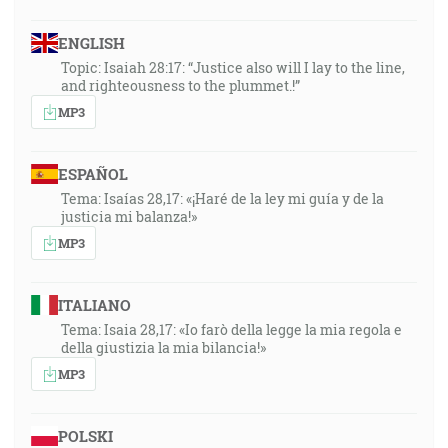
ENGLISH
Topic: Isaiah 28:17: “Justice also will I lay to the line,
and righteousness to the plummet.!”
MP3
ESPAÑOL
Tema: Isaías 28,17: «¡Haré de la ley mi guía y de la
justicia mi balanza!»
MP3
ITALIANO
Tema: Isaia 28,17: «Io farò della legge la mia regola e
della giustizia la mia bilancia!»
MP3
POLSKI