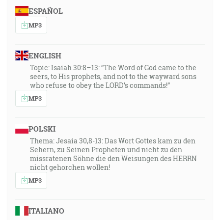
ESPAÑOL
MP3
ENGLISH
Topic: Isaiah 30:8–13: “The Word of God came to the
seers, to His prophets, and not to the wayward sons
who refuse to obey the LORD’s commands!”
MP3
POLSKI
Thema: Jesaia 30,8-13: Das Wort Gottes kam zu den
Sehern, zu Seinen Propheten und nicht zu den
missratenen Söhne die den Weisungen des HERRN
nicht gehorchen wollen!
MP3
ITALIANO