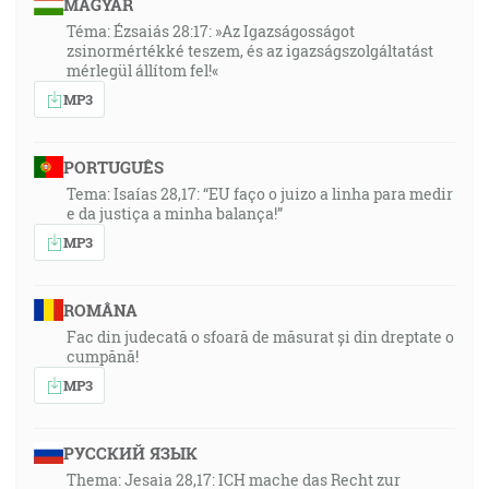
MAGYAR
Téma: Ézsaiás 28:17: »Az Igazságosságot
zsinormértékké teszem, és az igazságszolgáltatást
mérlegül állítom fel!«
MP3
PORTUGUÊS
Tema: Isaías 28,17: “EU faço o juizo a linha para medir
e da justiça a minha balança!”
MP3
ROMÂNA
Fac din judecată o sfoară de măsurat și din dreptate o
cumpănă!
MP3
РУССКИЙ ЯЗЫК
Thema: Jesaia 28,17: ICH mache das Recht zur