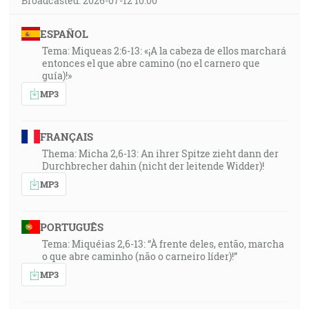
Broadcasted: 2026-07-12 10:00
ESPAÑOL
Tema: Miqueas 2:6-13: «¡A la cabeza de ellos marchará
entonces el que abre camino (no el carnero que
guía)!»
MP3
FRANÇAIS
Thema: Micha 2,6-13: An ihrer Spitze zieht dann der
Durchbrecher dahin (nicht der leitende Widder)!
MP3
PORTUGUÊS
Tema: Miquéias 2,6-13: “À frente deles, então, marcha
o que abre caminho (não o carneiro líder)!”
MP3