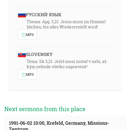
РУССКИЙ ЯЗЫК
Thema: Apg. 3,21: Jesus muss im Himmel
bleiben, bis alles Wiedererstellt wird!
MP3
SLOVENSKY
Téma: Sk 3,21: Ježiš musí zostať v nebi, až
kým nebude všetko napravené!
MP3
Next sermons from this place
1991-06-02 10:00, Krefeld, Germany, Missions-
Zentrum