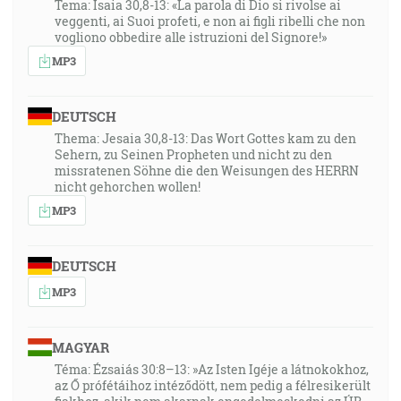
Tema: Isaia 30,8-13: «La parola di Dio si rivolse ai
veggenti, ai Suoi profeti, e non ai figli ribelli che non
vogliono obbedire alle istruzioni del Signore!»
MP3
DEUTSCH
Thema: Jesaia 30,8-13: Das Wort Gottes kam zu den
Sehern, zu Seinen Propheten und nicht zu den
missratenen Söhne die den Weisungen des HERRN
nicht gehorchen wollen!
MP3
DEUTSCH
MP3
MAGYAR
Téma: Ézsaiás 30:8–13: »Az Isten Igéje a látnokokhoz,
az Ő prófétáihoz intéződött, nem pedig a félresikerült