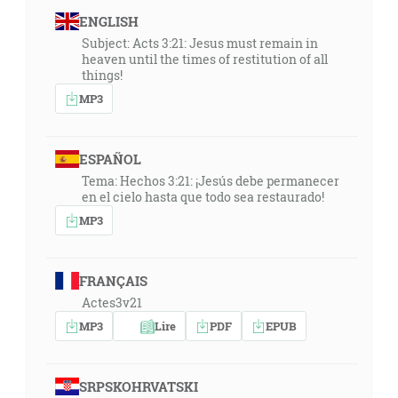
ENGLISH
Subject: Acts 3:21: Jesus must remain in
heaven until the times of restitution of all
things!
MP3
ESPAÑOL
Tema: Hechos 3:21: ¡Jesús debe permanecer
en el cielo hasta que todo sea restaurado!
MP3
FRANÇAIS
Actes3v21
MP3
Lire
PDF
EPUB
SRPSKOHRVATSKI