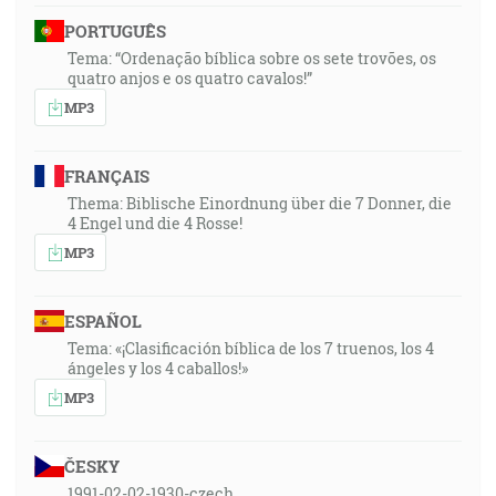
PORTUGUÊS
Tema: “Ordenação bíblica sobre os sete trovões, os
quatro anjos e os quatro cavalos!”
MP3
FRANÇAIS
Thema: Biblische Einordnung über die 7 Donner, die
4 Engel und die 4 Rosse!
MP3
ESPAÑOL
Tema: «¡Clasificación bíblica de los 7 truenos, los 4
ángeles y los 4 caballos!»
MP3
ČESKY
1991-02-02-1930-czech