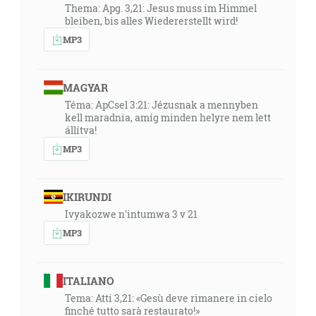
Thema: Apg. 3,21: Jesus muss im Himmel
bleiben, bis alles Wiedererstellt wird!
MP3
MAGYAR
Téma: ApCsel 3:21: Jézusnak a mennyben
kell maradnia, amíg minden helyre nem lett
állítva!
MP3
IKIRUNDI
Ivyakozwe n'intumwa 3 v 21
MP3
ITALIANO
Tema: Atti 3,21: «Gesù deve rimanere in cielo
finché tutto sarà restaurato!»