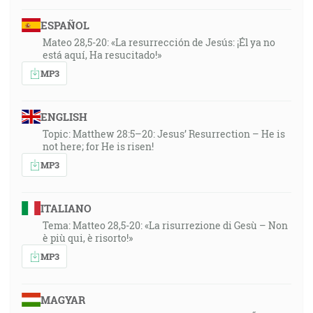
ESPAÑOL
Mateo 28,5-20: «La resurrección de Jesús: ¡Él ya no
está aquí, Ha resucitado!»
MP3
ENGLISH
Topic: Matthew 28:5–20: Jesus’ Resurrection – He is
not here; for He is risen!
MP3
ITALIANO
Tema: Matteo 28,5-20: «La risurrezione di Gesù – Non
è più qui, è risorto!»
MP3
MAGYAR