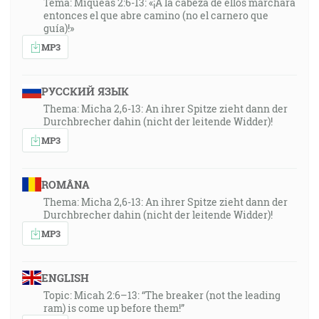
Tema: Miqueas 2:6-13: «¡A la cabeza de ellos marchará
entonces el que abre camino (no el carnero que
guía)!»
MP3
РУССКИЙ ЯЗЫК
Thema: Micha 2,6-13: An ihrer Spitze zieht dann der
Durchbrecher dahin (nicht der leitende Widder)!
MP3
ROMÂNA
Thema: Micha 2,6-13: An ihrer Spitze zieht dann der
Durchbrecher dahin (nicht der leitende Widder)!
MP3
ENGLISH
Topic: Micah 2:6–13: “The breaker (not the leading
ram) is come up before them!”