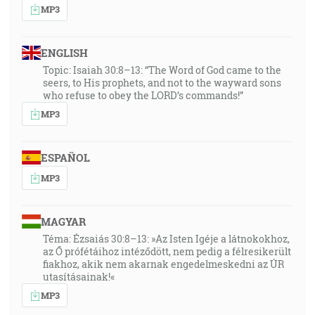
MP3
ENGLISH
Topic: Isaiah 30:8–13: “The Word of God came to the
seers, to His prophets, and not to the wayward sons
who refuse to obey the LORD’s commands!”
MP3
ESPAÑOL
MP3
MAGYAR
Téma: Ézsaiás 30:8–13: »Az Isten Igéje a látnokokhoz,
az Ő prófétáihoz intéződött, nem pedig a félresikerült
fiakhoz, akik nem akarnak engedelmeskedni az ÚR
utasításainak!«
MP3