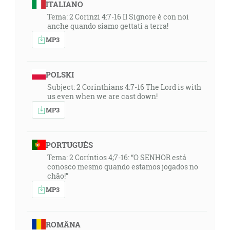
ITALIANO
Tema: 2 Corinzi 4:7-16 Il Signore è con noi
anche quando siamo gettati a terra!
MP3
POLSKI
Subject: 2 Corinthians 4:7-16 The Lord is with
us even when we are cast down!
MP3
PORTUGUÊS
Tema: 2 Coríntios 4;7-16: “O SENHOR está
conosco mesmo quando estamos jogados no
chão!”
MP3
ROMÂNA