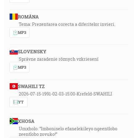
ROMÂNA
Tema: Prezentarea corecta a diferitelor invieri.
MP3
SLOVENSKY
Správne zaradenie rôznych vzkriesení
MP3
SWAHILI TZ
2026-07-15-1991-02-03-15:00-Krefeld-SWAHILI
YT
XHOSA
Umxholo: “Imboniselo efanelekileyo ngeentlobo
zeentlobo zovuko!”