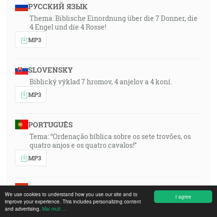
РУССКИЙ ЯЗЫК
Thema: Biblische Einordnung über die 7 Donner, die
4 Engel und die 4 Rosse!
MP3
SLOVENSKY
Biblický výklad 7 hromov, 4 anjelov a 4 koní.
MP3
PORTUGUÊS
Tema: “Ordenação bíblica sobre os sete trovões, os
quatro anjos e os quatro cavalos!”
MP3
MAGYAR
We use cookies to understand how you use our site and to
I agree
A téma: »A 7 mennydörgés, a 4 angyal és a 4 lovak
improve your experience. This includes personalizing content
bibliai értelmezése - magyarázata!«
and advertising.
Mai mult ...