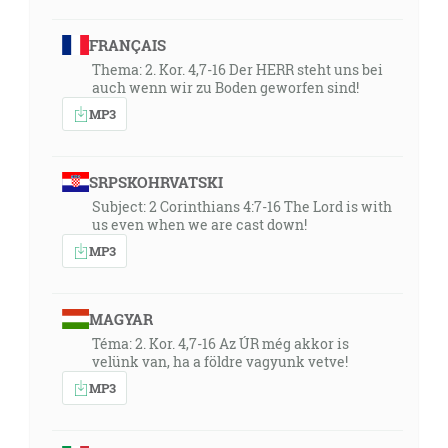
FRANÇAIS
Thema: 2. Kor. 4,7-16 Der HERR steht uns bei
auch wenn wir zu Boden geworfen sind!
MP3
SRPSKOHRVATSKI
Subject: 2 Corinthians 4:7-16 The Lord is with
us even when we are cast down!
MP3
MAGYAR
Téma: 2. Kor. 4,7-16 Az ÚR még akkor is
velünk van, ha a földre vagyunk vetve!
MP3