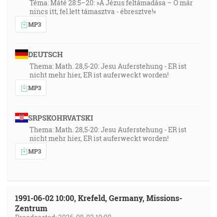
Téma: Máté 28:5–20: »A Jézus feltámadása – Ő már
nincs itt, fel lett támasztva - ébresztve!«
MP3
DEUTSCH
Thema: Math. 28,5-20: Jesu Auferstehung - ER ist
nicht mehr hier, ER ist auferweckt worden!
MP3
SRPSKOHRVATSKI
Thema: Math. 28,5-20: Jesu Auferstehung - ER ist
nicht mehr hier, ER ist auferweckt worden!
MP3
1991-06-02 10:00, Krefeld, Germany, Missions-
Zentrum