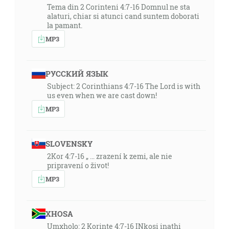
Tema din 2 Corinteni 4:7-16 Domnul ne sta
alaturi, chiar si atunci cand suntem doborati
la pamant.
MP3
РУССКИЙ ЯЗЫК
Subject: 2 Corinthians 4:7-16 The Lord is with
us even when we are cast down!
MP3
SLOVENSKY
2Kor 4:7-16 „ … zrazení k zemi, ale nie
pripravení o život!
MP3
XHOSA
Umxholo: 2 Korinte 4:7-16 INkosi inathi