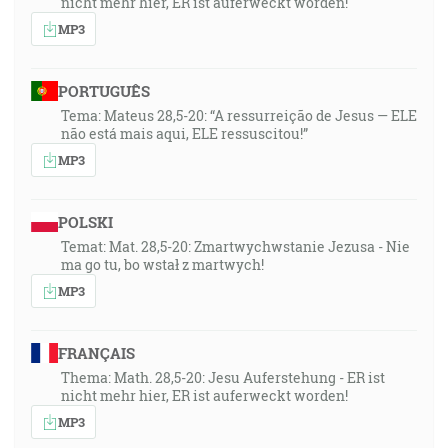
nicht mehr hier, ER ist auferweckt worden!
MP3
PORTUGUÊS
Tema: Mateus 28,5-20: “A ressurreição de Jesus — ELE
não está mais aqui, ELE ressuscitou!”
MP3
POLSKI
Temat: Mat. 28,5-20: Zmartwychwstanie Jezusa - Nie
ma go tu, bo wstał z martwych!
MP3
FRANÇAIS
Thema: Math. 28,5-20: Jesu Auferstehung - ER ist
nicht mehr hier, ER ist auferweckt worden!
MP3