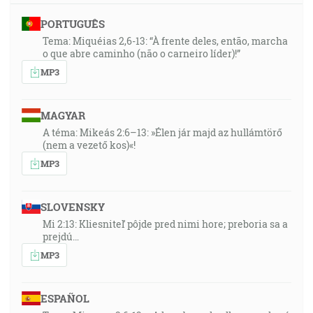
PORTUGUÊS
Tema: Miquéias 2,6-13: “À frente deles, então, marcha
o que abre caminho (não o carneiro líder)!”
MP3
MAGYAR
A téma: Mikeás 2:6–13: »Élen jár majd az hullámtörő
(nem a vezető kos)«!
MP3
SLOVENSKY
Mi 2:13: Kliesniteľ pôjde pred nimi hore; preboria sa a
prejdú…
MP3
ESPAÑOL