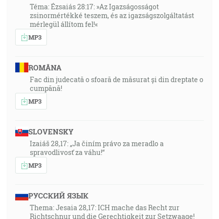
Téma: Ézsaiás 28:17: »Az Igazságosságot
zsinormértékké teszem, és az igazságszolgáltatást
mérlegül állítom fel!«
MP3
ROMÂNA
Fac din judecată o sfoară de măsurat și din dreptate o
cumpănă!
MP3
SLOVENSKY
Izaiáš 28,17: „Ja činím právo za meradlo a
spravodlivosť za váhu!“
MP3
РУССКИЙ ЯЗЫК
Thema: Jesaia 28,17: ICH mache das Recht zur
Richtschnur und die Gerechtigkeit zur Setzwaage!