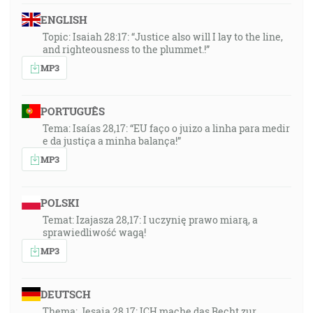
ENGLISH
Topic: Isaiah 28:17: “Justice also will I lay to the line,
and righteousness to the plummet.!”
MP3
PORTUGUÊS
Tema: Isaías 28,17: “EU faço o juizo a linha para medir
e da justiça a minha balança!”
MP3
POLSKI
Temat: Izajasza 28,17: I uczynię prawo miarą, a
sprawiedliwość wagą!
MP3
DEUTSCH
Thema: Jesaia 28,17: ICH mache das Recht zur