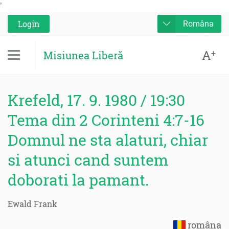
'
Login
Româna
A
+
Misiunea Liberă
Krefeld, 17. 9. 1980 / 19:30
Tema din 2 Corinteni 4:7-16
Domnul ne sta alaturi, chiar
si atunci cand suntem
doborati la pamant.
Ewald Frank
româna