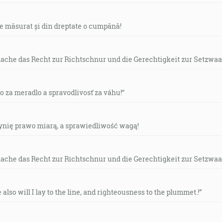
de măsurat și din dreptate o cumpănă!
mache das Recht zur Richtschnur und die Gerechtigkeit zur Setzwaa
vo za meradlo a spravodlivosť za váhu!“
czynię prawo miarą, a sprawiedliwość wagą!
mache das Recht zur Richtschnur und die Gerechtigkeit zur Setzwaa
e also will I lay to the line, and righteousness to the plummet.!”