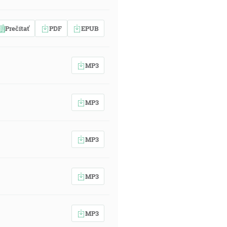
Prečítať
PDF
EPUB
MP3
MP3
MP3
MP3
MP3