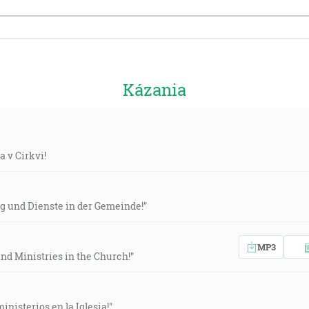
Kázania
a v Cirkvi!
g und Dienste in der Gemeinde!"
MP3
and Ministries in the Church!"
inisterios en la Iglesia!"