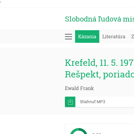
'
Slobodná ľudová mi
Kázania
Literatúra
Krefeld, 11. 5. 19
Rešpekt, poriado
Ewald Frank
Stiahnuť MP3