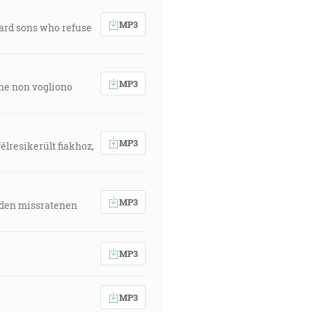
MP3
ward sons who refuse
MP3
 che non vogliono
MP3
élresikerült fiakhoz,
MP3
 den missratenen
MP3
MP3