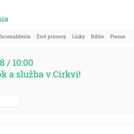
sia
Zhromaždenia
Živé prenosy
Linky
Biblie
Piesne
78 / 10:00
k a služba v Cirkvi!