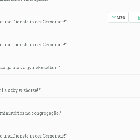
MP3
g und Dienste in der Gemeinde!"
g und Dienste in der Gemeinde!"
 szolgálatok a gyülekezetben!"
i służby w zborze! ".
 ministérios na congregação."
g und Dienste in der Gemeinde!"