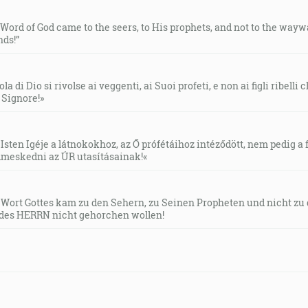
e Word of God came to the seers, to His prophets, and not to the way
ds!”
la di Dio si rivolse ai veggenti, ai Suoi profeti, e non ai figli ribelli
l Signore!»
Isten Igéje a látnokokhoz, az Ő prófétáihoz intéződött, nem pedig a f
meskedni az ÚR utasításainak!«
s Wort Gottes kam zu den Sehern, zu Seinen Propheten und nicht zu
des HERRN nicht gehorchen wollen!