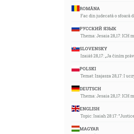
ROMÂNA
Fac din judecată o sfoară 
РУССКИЙ ЯЗЫК
Thema: Jesaia 28,17: ICH 
SLOVENSKY
Izaiáš 28,17: „Ja činím prá
POLSKI
Temat: Izajasza 28,17: I u
DEUTSCH
Thema: Jesaia 28,17: ICH 
ENGLISH
Topic: Isaiah 28:17: “Justic
MAGYAR