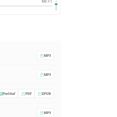
66:11
MP3
MP3
Prečítať
PDF
EPUB
MP3