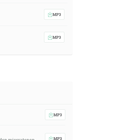
MP3
MP3
MP3
MP3
 den missratenen