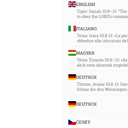
ENGLISH
Topic: Isaiah 30:8–13: “Th
to obey the LORD’s comman
ITALIANO
Tema: Isaia 30,8-13: «La paro
obbedire alle istruzioni de
MAGYAR
Téma: Ézsaiás 30:8–13: »Az 
akik nem akarnak engedel
DEUTSCH
Thema: Jesaia 30,8-13: Da
Söhne die den Weisungen 
DEUTSCH
ČESKY