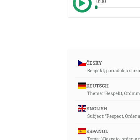
0:00
ČESKY
Rešpekt, poriadok a služb
DEUTSCH
Thema: "Respekt, Ordnun
ENGLISH
Subject: "Respect, Order 
ESPAÑOL
Tema: "¡Respeto, orden y m