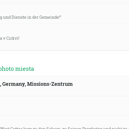
g und Dienste in der Gemeinde!"
a v Cirkvi!
ohoto miesta
ld, Germany, Missions-Zentrum
s Wort Gottes kam zu den Sehern, zu Seinen Propheten und nicht zu