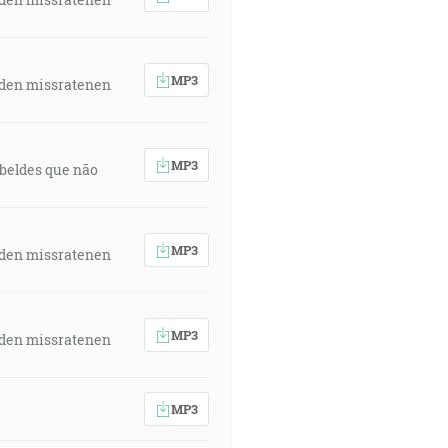
MP3
 den missratenen
MP3
rebeldes que não
MP3
 den missratenen
MP3
 den missratenen
MP3