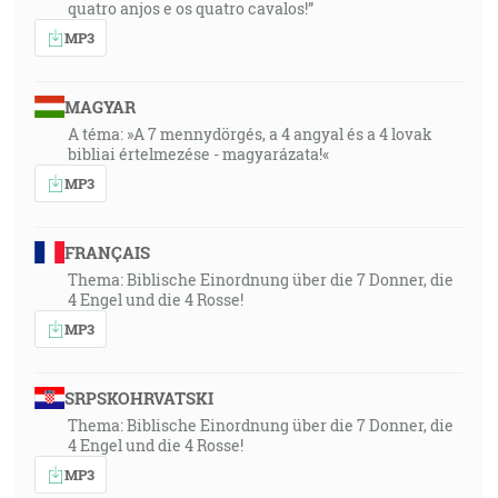
quatro anjos e os quatro cavalos!”
MP3
MAGYAR
A téma: »A 7 mennydörgés, a 4 angyal és a 4 lovak
bibliai értelmezése - magyarázata!«
MP3
FRANÇAIS
Thema: Biblische Einordnung über die 7 Donner, die
4 Engel und die 4 Rosse!
MP3
SRPSKOHRVATSKI
Thema: Biblische Einordnung über die 7 Donner, die
4 Engel und die 4 Rosse!
MP3