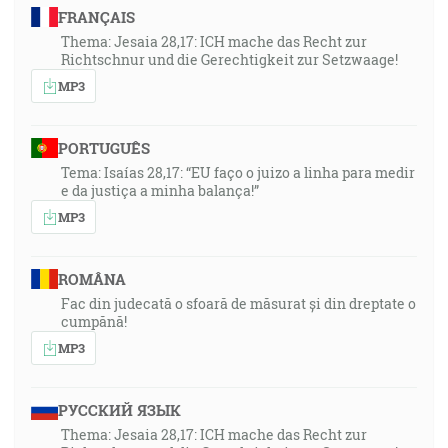
FRANÇAIS
Thema: Jesaia 28,17: ICH mache das Recht zur
Richtschnur und die Gerechtigkeit zur Setzwaage!
MP3
PORTUGUÊS
Tema: Isaías 28,17: “EU faço o juizo a linha para medir
e da justiça a minha balança!”
MP3
ROMÂNA
Fac din judecată o sfoară de măsurat și din dreptate o
cumpănă!
MP3
РУССКИЙ ЯЗЫК
Thema: Jesaia 28,17: ICH mache das Recht zur