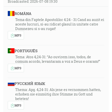
Broadcasted: 2026-07-08 19:30
ROMÂNA
Tema din Faptele Apostolilor 4:24 - 31 Cand au auzit ei
aceste lucruri, si-au ridicat glasul in unitate catre
Dumnezeu si s-au rugat!
MP3
PORTUGUÊS
Tema: Atos 4,24-31: “Ao ouvirem isso, todos, de
comum acordo, levantaram a voz a Deus e oraram!”
MP3
РУССКИЙ ЯЗЫК
Thema: Apg. 4,24-31: Als jene es vernommen hatten,
erhoben sie einmütig ihre Stimme zu Gott und
beteten!
MP3