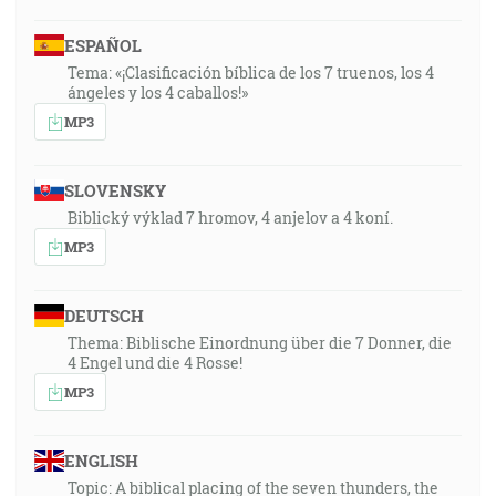
ESPAÑOL
Tema: «¡Clasificación bíblica de los 7 truenos, los 4
ángeles y los 4 caballos!»
MP3
SLOVENSKY
Biblický výklad 7 hromov, 4 anjelov a 4 koní.
MP3
DEUTSCH
Thema: Biblische Einordnung über die 7 Donner, die
4 Engel und die 4 Rosse!
MP3
ENGLISH
Topic: A biblical placing of the seven thunders, the