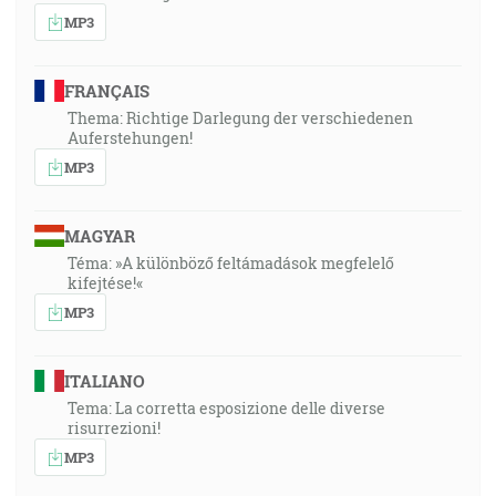
MP3
FRANÇAIS
Thema: Richtige Darlegung der verschiedenen
Auferstehungen!
MP3
MAGYAR
Téma: »A különböző feltámadások megfelelő
kifejtése!«
MP3
ITALIANO
Tema: La corretta esposizione delle diverse
risurrezioni!
MP3