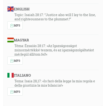
ENGLISH
Topic: Isaiah 28:17: “Justice also will I lay to the line,
and righteousness to the plummet.!”
MP3
MAGYAR
Téma: Ézsaiás 28:17: »Az Igazságosságot
zsinormértékké teszem, és az igazságszolgáltatást
mérlegül állítom fel!«
MP3
ITALIANO
Tema: Isaia 28,17: «Io farò della legge la mia regola e
della giustizia la mia bilancia!»
MP3