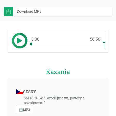
Download MP3
0:00
56:56
Kazania
ČESKY
5M 18. 9-14: "Čarodějnictví, pověry a
osvobození"
MP3