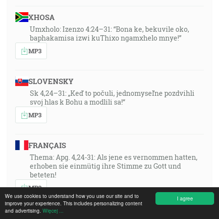
XHOSA
Umxholo: Izenzo 4:24–31: “Bona ke, bekuvile oko,
baphakamisa izwi kuThixo ngamxhelo mnye!”
MP3
SLOVENSKY
Sk 4,24–31: „Keď to počuli, jednomyseľne pozdvihli
svoj hlas k Bohu a modlili sa!“
MP3
FRANÇAIS
Thema: Apg. 4,24-31: Als jene es vernommen hatten,
erhoben sie einmütig ihre Stimme zu Gott und
beteten!
MP3
We use cookies to understand how you use our site and to
I agree
improve your experience. This includes personalizing content
and advertising.
Więcej ...
POLSKI