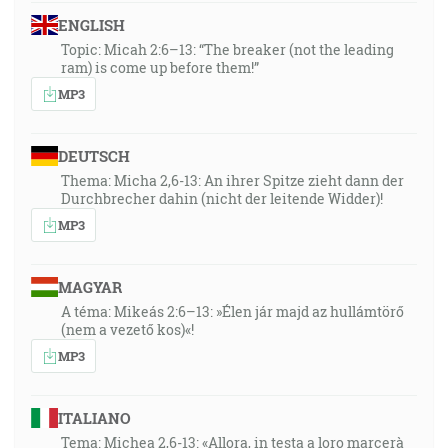
ENGLISH
Topic: Micah 2:6–13: “The breaker (not the leading
ram) is come up before them!”
MP3
DEUTSCH
Thema: Micha 2,6-13: An ihrer Spitze zieht dann der
Durchbrecher dahin (nicht der leitende Widder)!
MP3
MAGYAR
A téma: Mikeás 2:6–13: »Élen jár majd az hullámtörő
(nem a vezető kos)«!
MP3
ITALIANO
Tema: Michea 2,6-13: «Allora, in testa a loro marcerà