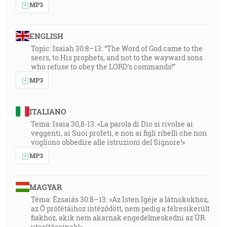
MP3
ENGLISH
Topic: Isaiah 30:8–13: “The Word of God came to the
seers, to His prophets, and not to the wayward sons
who refuse to obey the LORD’s commands!”
MP3
ITALIANO
Tema: Isaia 30,8-13: «La parola di Dio si rivolse ai
veggenti, ai Suoi profeti, e non ai figli ribelli che non
vogliono obbedire alle istruzioni del Signore!»
MP3
MAGYAR
Téma: Ézsaiás 30:8–13: »Az Isten Igéje a látnokokhoz,
az Ő prófétáihoz intéződött, nem pedig a félresikerült
fiakhoz, akik nem akarnak engedelmeskedni az ÚR
utasításainak!«