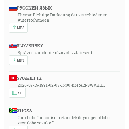
РУССКИЙ ЯЗЫК
Thema: Richtige Darlegung der verschiedenen
Auferstehungen!
MP3
SLOVENSKY
Správne zaradenie rôznych vzkriesení
MP3
SWAHILI TZ
2026-07-15-1991-02-03-15:00-Krefeld-SWAHILI
YT
XHOSA
Umxholo: “Imboniselo efanelekileyo ngeentlobo
zeentlobo zovuko!”