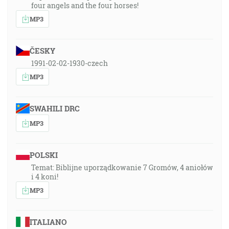
four angels and the four horses!
MP3
ČESKY
1991-02-02-1930-czech
MP3
SWAHILI DRC
MP3
POLSKI
Temat: Biblijne uporządkowanie 7 Gromów, 4 aniołów
i 4 koni!
MP3
ITALIANO