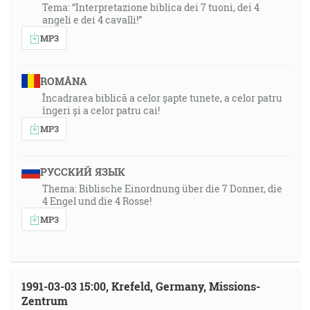
Tema: “Interpretazione biblica dei 7 tuoni, dei 4
angeli e dei 4 cavalli!”
MP3
ROMÂNA
Încadrarea biblică a celor șapte tunete, a celor patru
îngeri și a celor patru cai!
MP3
РУССКИЙ ЯЗЫК
Thema: Biblische Einordnung über die 7 Donner, die
4 Engel und die 4 Rosse!
MP3
1991-03-03 15:00, Krefeld, Germany, Missions-
Zentrum