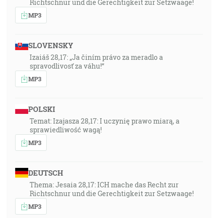
Richtschnur und die Gerechtigkeit zur Setzwaage!
MP3
SLOVENSKY
Izaiáš 28,17: „Ja činím právo za meradlo a
spravodlivosť za váhu!“
MP3
POLSKI
Temat: Izajasza 28,17: I uczynię prawo miarą, a
sprawiedliwość wagą!
MP3
DEUTSCH
Thema: Jesaia 28,17: ICH mache das Recht zur
Richtschnur und die Gerechtigkeit zur Setzwaage!
MP3