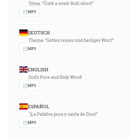
Téma: "Čisté a svaté Boží slovo!"
MP3
DEUTSCH
Thema: "Gottes reines und heiliges Wort!"
MP3
ENGLISH
God's Pure and Holy Word!
MP3
ESPAÑOL
"¡La Palabra pura y santa de Dios!"
MP3