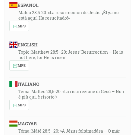
ESPAÑOL
Mateo 28,5-20: «La resurrección de Jesús: ¡Él ya no
está aquí, Ha resucitado!»
MP3
ENGLISH
Topic: Matthew 28:5–20: Jesus’ Resurrection – He is
not here; for He is risen!
MP3
ITALIANO
Tema: Matteo 28,5-20: «La risurrezione di Gesù – Non
è più qui, è risorto!»
MP3
MAGYAR
Téma: Máté 28:5–20: »A Jézus feltámadása – Ő már