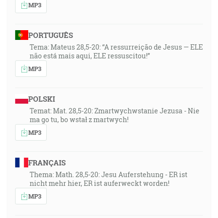
MP3
PORTUGUÊS
Tema: Mateus 28,5-20: “A ressurreição de Jesus — ELE
não está mais aqui, ELE ressuscitou!”
MP3
POLSKI
Temat: Mat. 28,5-20: Zmartwychwstanie Jezusa - Nie
ma go tu, bo wstał z martwych!
MP3
FRANÇAIS
Thema: Math. 28,5-20: Jesu Auferstehung - ER ist
nicht mehr hier, ER ist auferweckt worden!
MP3