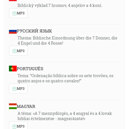
Biblický výklad 7 hromov, 4 anjelov a 4 koní.
MP3
РУССКИЙ ЯЗЫК
Thema: Biblische Einordnung über die 7 Donner, die
4 Engel und die 4 Rosse!
MP3
PORTUGUÊS
Tema: “Ordenação bíblica sobre os sete trovões, os
quatro anjos e os quatro cavalos!”
MP3
MAGYAR
A téma: »A 7 mennydörgés, a 4 angyal és a 4 lovak
bibliai értelmezése - magyarázata!«
MP3