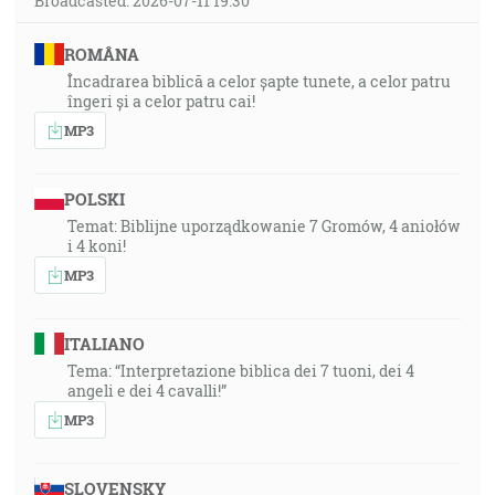
Broadcasted: 2026-07-11 19:30
ROMÂNA
Încadrarea biblică a celor șapte tunete, a celor patru
îngeri și a celor patru cai!
MP3
POLSKI
Temat: Biblijne uporządkowanie 7 Gromów, 4 aniołów
i 4 koni!
MP3
ITALIANO
Tema: “Interpretazione biblica dei 7 tuoni, dei 4
angeli e dei 4 cavalli!”
MP3
SLOVENSKY