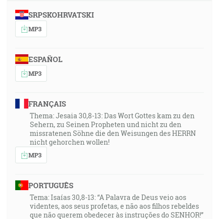
SRPSKOHRVATSKI
MP3
ESPAÑOL
MP3
FRANÇAIS
Thema: Jesaia 30,8-13: Das Wort Gottes kam zu den
Sehern, zu Seinen Propheten und nicht zu den
missratenen Söhne die den Weisungen des HERRN
nicht gehorchen wollen!
MP3
PORTUGUÊS
Tema: Isaías 30,8-13: “A Palavra de Deus veio aos
videntes, aos seus profetas, e não aos filhos rebeldes
que não querem obedecer às instruções do SENHOR!”