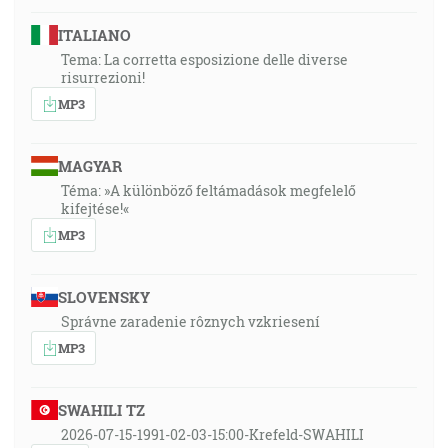
ITALIANO
Tema: La corretta esposizione delle diverse
risurrezioni!
MP3
MAGYAR
Téma: »A különböző feltámadások megfelelő
kifejtése!«
MP3
SLOVENSKY
Správne zaradenie rôznych vzkriesení
MP3
SWAHILI TZ
2026-07-15-1991-02-03-15:00-Krefeld-SWAHILI