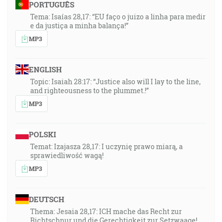
PORTUGUÊS
Tema: Isaías 28,17: “EU faço o juizo a linha para medir
e da justiça a minha balança!”
MP3
ENGLISH
Topic: Isaiah 28:17: “Justice also will I lay to the line,
and righteousness to the plummet.!”
MP3
POLSKI
Temat: Izajasza 28,17: I uczynię prawo miarą, a
sprawiedliwość wagą!
MP3
DEUTSCH
Thema: Jesaia 28,17: ICH mache das Recht zur
Richtschnur und die Gerechtigkeit zur Setzwaage!