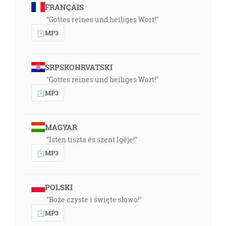
FRANÇAIS
"Gottes reines und heiliges Wort!"
MP3
SRPSKOHRVATSKI
"Gottes reines und heiliges Wort!"
MP3
MAGYAR
"Isten tiszta és szent Igéje!"
MP3
POLSKI
"Boże czyste i święte słowo!"
MP3