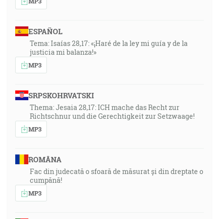
MP3
ESPAÑOL
Tema: Isaías 28,17: «¡Haré de la ley mi guía y de la
justicia mi balanza!»
MP3
SRPSKOHRVATSKI
Thema: Jesaia 28,17: ICH mache das Recht zur
Richtschnur und die Gerechtigkeit zur Setzwaage!
MP3
ROMÂNA
Fac din judecată o sfoară de măsurat și din dreptate o
cumpănă!
MP3