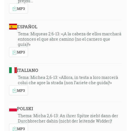
prejdú…
MP3
ESPAÑOL
Tema: Miqueas 2:6-13: «¡A la cabeza de ellos marchará
entonces el que abre camino (no el carnero que
guía)!»
MP3
ITALIANO
Tema: Michea 2,6-13: «Allora, in testa a loro marcerà
colui che apre la strada (non l’ariete che guida)!»
MP3
POLSKI
Thema: Micha 2,6-13: An ihrer Spitze zieht dann der
Durchbrecher dahin (nicht der leitende Widder)!
MP3