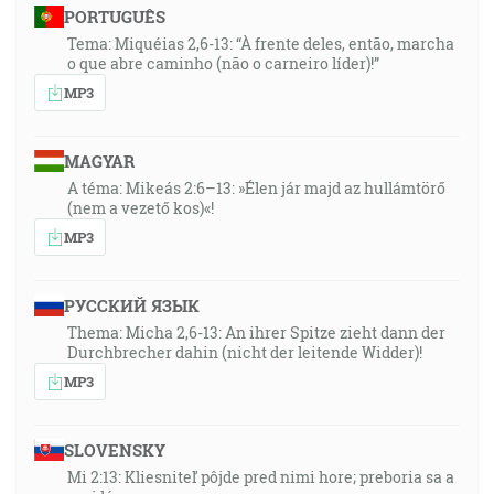
PORTUGUÊS
Tema: Miquéias 2,6-13: “À frente deles, então, marcha
o que abre caminho (não o carneiro líder)!”
MP3
MAGYAR
A téma: Mikeás 2:6–13: »Élen jár majd az hullámtörő
(nem a vezető kos)«!
MP3
РУССКИЙ ЯЗЫК
Thema: Micha 2,6-13: An ihrer Spitze zieht dann der
Durchbrecher dahin (nicht der leitende Widder)!
MP3
SLOVENSKY
Mi 2:13: Kliesniteľ pôjde pred nimi hore; preboria sa a