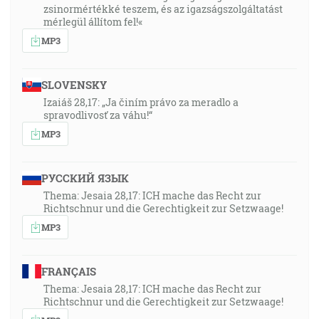
zsinormértékké teszem, és az igazságszolgáltatást
mérlegül állítom fel!«
MP3
SLOVENSKY
Izaiáš 28,17: „Ja činím právo za meradlo a
spravodlivosť za váhu!“
MP3
РУССКИЙ ЯЗЫК
Thema: Jesaia 28,17: ICH mache das Recht zur
Richtschnur und die Gerechtigkeit zur Setzwaage!
MP3
FRANÇAIS
Thema: Jesaia 28,17: ICH mache das Recht zur
Richtschnur und die Gerechtigkeit zur Setzwaage!