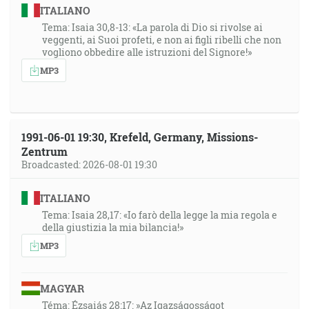
ITALIANO
Tema: Isaia 30,8-13: «La parola di Dio si rivolse ai
veggenti, ai Suoi profeti, e non ai figli ribelli che non
vogliono obbedire alle istruzioni del Signore!»
MP3
1991-06-01 19:30, Krefeld, Germany, Missions-
Zentrum
Broadcasted: 2026-08-01 19:30
ITALIANO
Tema: Isaia 28,17: «Io farò della legge la mia regola e
della giustizia la mia bilancia!»
MP3
MAGYAR
Téma: Ézsaiás 28:17: »Az Igazságosságot