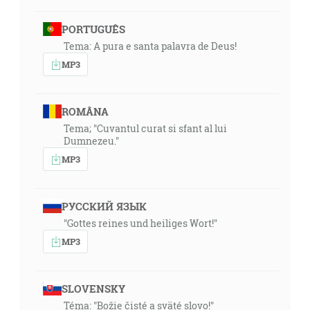
PORTUGUÊS
Tema: A pura e santa palavra de Deus!
MP3
ROMÂNA
Tema; "Cuvantul curat si sfant al lui
Dumnezeu."
MP3
РУССКИЙ ЯЗЫК
"Gottes reines und heiliges Wort!"
MP3
SLOVENSKY
Téma: "Božie čisté a sväté slovo!"