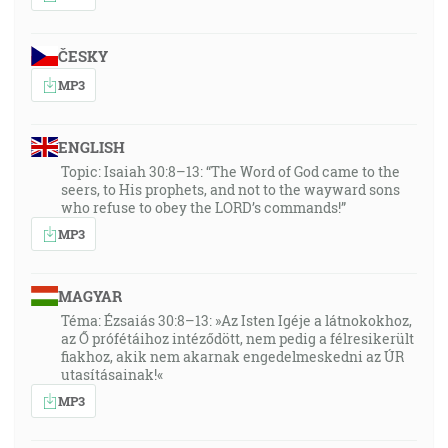
ČESKY
MP3
ENGLISH
Topic: Isaiah 30:8–13: “The Word of God came to the
seers, to His prophets, and not to the wayward sons
who refuse to obey the LORD’s commands!”
MP3
MAGYAR
Téma: Ézsaiás 30:8–13: »Az Isten Igéje a látnokokhoz,
az Ő prófétáihoz intéződött, nem pedig a félresikerült
fiakhoz, akik nem akarnak engedelmeskedni az ÚR
utasításainak!«
MP3