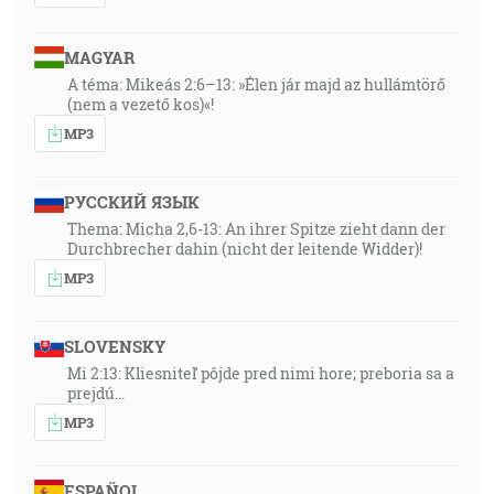
MAGYAR
A téma: Mikeás 2:6–13: »Élen jár majd az hullámtörő
(nem a vezető kos)«!
MP3
РУССКИЙ ЯЗЫК
Thema: Micha 2,6-13: An ihrer Spitze zieht dann der
Durchbrecher dahin (nicht der leitende Widder)!
MP3
SLOVENSKY
Mi 2:13: Kliesniteľ pôjde pred nimi hore; preboria sa a
prejdú…
MP3
ESPAÑOL