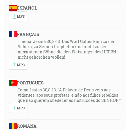
ESPAÑOL
MP3
FRANÇAIS
Thema: Jesaia 30,8-13: Das Wort Gottes kam zu den
Sehern, zu Seinen Propheten und nicht zu den
missratenen Söhne die den Weisungen des HERRN
nicht gehorchen wollen!
MP3
PORTUGUÊS
Tema: Isaías 30,8-13: “A Palavra de Deus veio aos
videntes, aos seus profetas, e não aos filhos rebeldes
que não querem obedecer às instruções do SENHOR!”
MP3
ROMÂNA