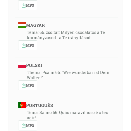
MP3
MAGYAR
Téma: 66. zsoltár: Milyen csodálatos a Te
kormányzásod - a Te irányításod!
MP3
POLSKI
Thema: Psalm 66: "Wie wunderbar ist Dein
Walten!"
MP3
PORTUGUÊS
Tema: Salmo 66: Quão maravilhoso é o teu
agir!
MP3