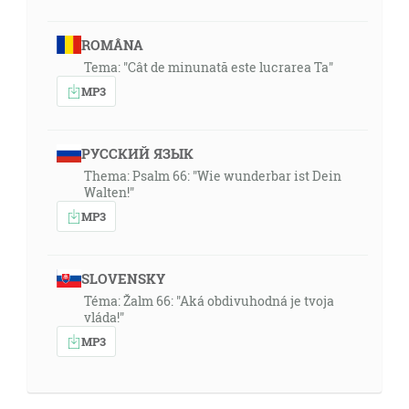
ROMÂNA
Tema: "Cât de minunată este lucrarea Ta"
MP3
РУССКИЙ ЯЗЫК
Thema: Psalm 66: "Wie wunderbar ist Dein
Walten!"
MP3
SLOVENSKY
Téma: Žalm 66: "Aká obdivuhodná je tvoja
vláda!"
MP3