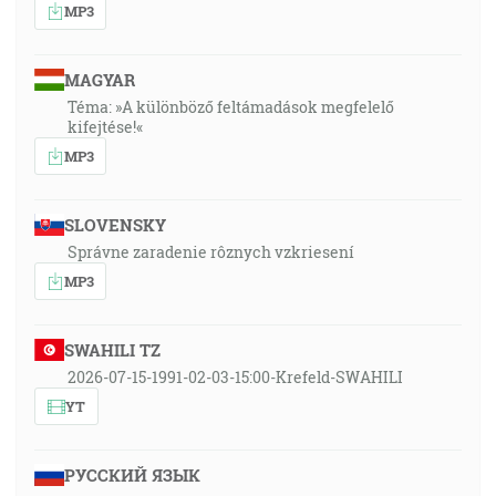
MP3
MAGYAR
Téma: »A különböző feltámadások megfelelő
kifejtése!«
MP3
SLOVENSKY
Správne zaradenie rôznych vzkriesení
MP3
SWAHILI TZ
2026-07-15-1991-02-03-15:00-Krefeld-SWAHILI
YT
РУССКИЙ ЯЗЫК