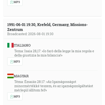
MP3
1991-06-01 19:30, Krefeld, Germany, Missions-
Zentrum
Broadcasted: 2026-08-01 19:30
ITALIANO
Tema: Isaia 28,17: «Io farò della legge la mia regola e
della giustizia la mia bilancia!»
MP3
MAGYAR
Téma: Ézsaiás 28:17: »Az Igazságosságot
zsinormértékké teszem, és az igazságszolgáltatást
mérlegül állítom fel!«
MP3