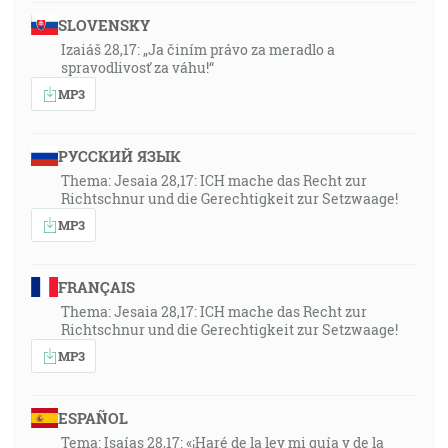
SLOVENSKY
Izaiáš 28,17: „Ja činím právo za meradlo a
spravodlivosť za váhu!“
MP3
РУССКИЙ ЯЗЫК
Thema: Jesaia 28,17: ICH mache das Recht zur
Richtschnur und die Gerechtigkeit zur Setzwaage!
MP3
FRANÇAIS
Thema: Jesaia 28,17: ICH mache das Recht zur
Richtschnur und die Gerechtigkeit zur Setzwaage!
MP3
ESPAÑOL
Tema: Isaías 28,17: «¡Haré de la ley mi guía y de la