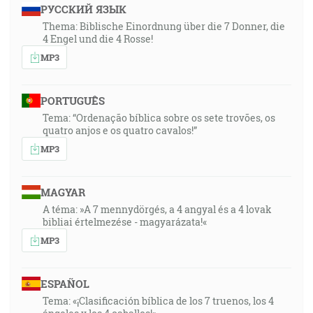
РУССКИЙ ЯЗЫК
Thema: Biblische Einordnung über die 7 Donner, die
4 Engel und die 4 Rosse!
MP3
PORTUGUÊS
Tema: “Ordenação bíblica sobre os sete trovões, os
quatro anjos e os quatro cavalos!”
MP3
MAGYAR
A téma: »A 7 mennydörgés, a 4 angyal és a 4 lovak
bibliai értelmezése - magyarázata!«
MP3
ESPAÑOL
Tema: «¡Clasificación bíblica de los 7 truenos, los 4