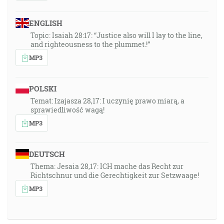
ENGLISH
Topic: Isaiah 28:17: “Justice also will I lay to the line,
and righteousness to the plummet.!”
MP3
POLSKI
Temat: Izajasza 28,17: I uczynię prawo miarą, a
sprawiedliwość wagą!
MP3
DEUTSCH
Thema: Jesaia 28,17: ICH mache das Recht zur
Richtschnur und die Gerechtigkeit zur Setzwaage!
MP3