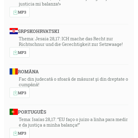
justicia mi balanza!»
MP3
SRPSKOHRVATSKI
Thema: Jesaia 28,17: ICH mache das Recht zur
Richtschnur und die Gerechtigkeit zur Setzwaage!
MP3
ROMÂNA
Fac din judecată o sfoară de măsurat și din dreptate o
cumpănă!
MP3
PORTUGUÊS
Tema: Isaías 28,17: “EU faço o juizo a linha para medir
e da justiça a minha balança!”
MP3