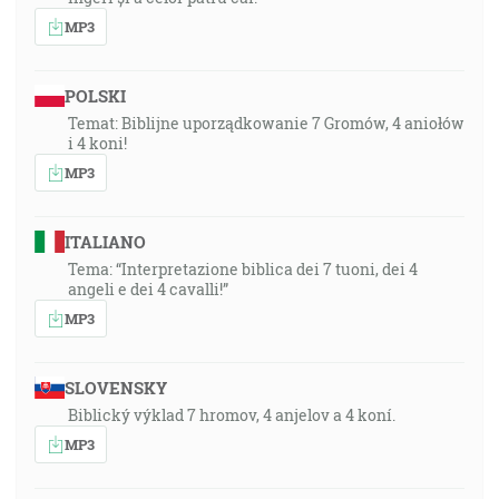
MP3
POLSKI
Temat: Biblijne uporządkowanie 7 Gromów, 4 aniołów
i 4 koni!
MP3
ITALIANO
Tema: “Interpretazione biblica dei 7 tuoni, dei 4
angeli e dei 4 cavalli!”
MP3
SLOVENSKY
Biblický výklad 7 hromov, 4 anjelov a 4 koní.
MP3