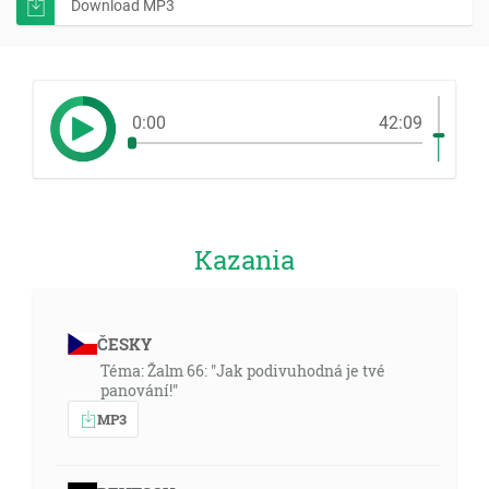
Download MP3
0:00
42:09
Kazania
ČESKY
Téma: Žalm 66: "Jak podivuhodná je tvé
panování!"
MP3