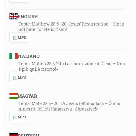
ENGLISH
Topic: Matthew 28:5–20: Jesus’ Resurrection – He is
not here; for He is risen!
MP3
ITALIANO
Tema: Matteo 28,5-20: «La risurrezione di Gesù – Non
è più qui, è risorto!»
MP3
MAGYAR
Téma: Máté 28:5–20: »A Jézus feltámadása – Ő már
nincs itt, fel lett támasztva - ébresztve!«
MP3
DEUTSCH