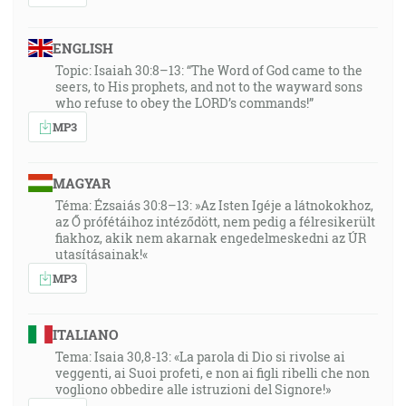
ENGLISH
Topic: Isaiah 30:8–13: “The Word of God came to the
seers, to His prophets, and not to the wayward sons
who refuse to obey the LORD’s commands!”
MP3
MAGYAR
Téma: Ézsaiás 30:8–13: »Az Isten Igéje a látnokokhoz,
az Ő prófétáihoz intéződött, nem pedig a félresikerült
fiakhoz, akik nem akarnak engedelmeskedni az ÚR
utasításainak!«
MP3
ITALIANO
Tema: Isaia 30,8-13: «La parola di Dio si rivolse ai
veggenti, ai Suoi profeti, e non ai figli ribelli che non
vogliono obbedire alle istruzioni del Signore!»