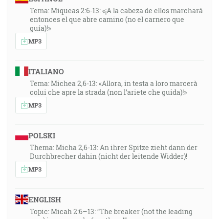
Tema: Miqueas 2:6-13: «¡A la cabeza de ellos marchará
entonces el que abre camino (no el carnero que
guía)!»
MP3
ITALIANO
Tema: Michea 2,6-13: «Allora, in testa a loro marcerà
colui che apre la strada (non l’ariete che guida)!»
MP3
POLSKI
Thema: Micha 2,6-13: An ihrer Spitze zieht dann der
Durchbrecher dahin (nicht der leitende Widder)!
MP3
ENGLISH
Topic: Micah 2:6–13: “The breaker (not the leading