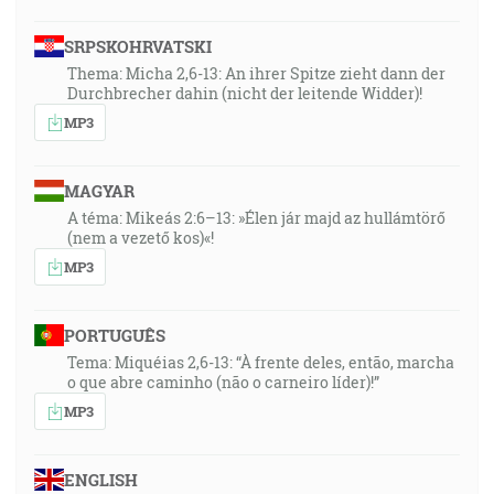
SRPSKOHRVATSKI
Thema: Micha 2,6-13: An ihrer Spitze zieht dann der
Durchbrecher dahin (nicht der leitende Widder)!
MP3
MAGYAR
A téma: Mikeás 2:6–13: »Élen jár majd az hullámtörő
(nem a vezető kos)«!
MP3
PORTUGUÊS
Tema: Miquéias 2,6-13: “À frente deles, então, marcha
o que abre caminho (não o carneiro líder)!”
MP3
ENGLISH