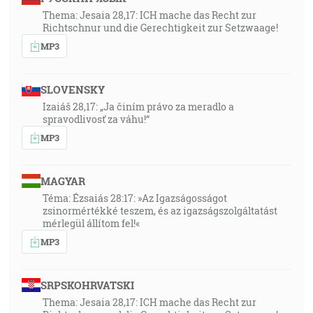
Thema: Jesaia 28,17: ICH mache das Recht zur
Richtschnur und die Gerechtigkeit zur Setzwaage!
MP3
SLOVENSKY
Izaiáš 28,17: „Ja činím právo za meradlo a
spravodlivosť za váhu!“
MP3
MAGYAR
Téma: Ézsaiás 28:17: »Az Igazságosságot
zsinormértékké teszem, és az igazságszolgáltatást
mérlegül állítom fel!«
MP3
SRPSKOHRVATSKI
Thema: Jesaia 28,17: ICH mache das Recht zur