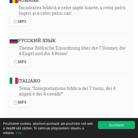
ROMÂNA
Încadrarea biblică a celor șapte tunete, a celor patru
îngeri și a celor patru cai!
MP3
РУССКИЙ ЯЗЫК
Thema: Biblische Einordnung über die 7 Donner, die
4 Engel und die 4 Rosse!
MP3
ITALIANO
Tema: “Interpretazione biblica dei 7 tuoni, dei 4
angeli e dei 4 cavalli!”
MP3
SWAHILI DRC
Používáme cookies, abychom pochopili, jak používáte náš web
Souhlasím
a zlepšili váš zážitek. To zahrnuje přizpůsobení obsahu a
MP3
reklamy.
Více...