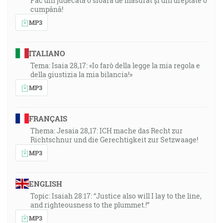
Fac din judecată o sfoară de măsurat și din dreptate o
cumpănă!
MP3
ITALIANO
Tema: Isaia 28,17: «Io farò della legge la mia regola e
della giustizia la mia bilancia!»
MP3
FRANÇAIS
Thema: Jesaia 28,17: ICH mache das Recht zur
Richtschnur und die Gerechtigkeit zur Setzwaage!
MP3
ENGLISH
Topic: Isaiah 28:17: “Justice also will I lay to the line,
and righteousness to the plummet.!”
MP3