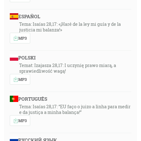
ESPAÑOL
Tema: Isaías 28,17: «¡Haré de la ley mi guía y de la
justicia mi balanza!»
MP3
POLSKI
Temat: Izajasza 28,17: I uczynię prawo miarą, a
sprawiedliwość wagą!
MP3
PORTUGUÊS
Tema: Isaías 28,17: “EU faço o juizo a linha para medir
e da justiça a minha balança!”
MP3
РУССКИЙ ЯЗЫК