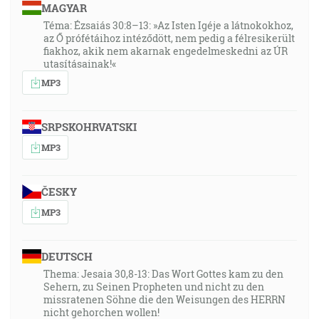
MAGYAR
Téma: Ézsaiás 30:8–13: »Az Isten Igéje a látnokokhoz,
az Ő prófétáihoz intéződött, nem pedig a félresikerült
fiakhoz, akik nem akarnak engedelmeskedni az ÚR
utasításainak!«
MP3
SRPSKOHRVATSKI
MP3
ČESKY
MP3
DEUTSCH
Thema: Jesaia 30,8-13: Das Wort Gottes kam zu den
Sehern, zu Seinen Propheten und nicht zu den
missratenen Söhne die den Weisungen des HERRN
nicht gehorchen wollen!