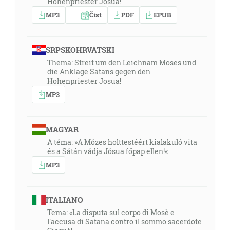
Hohenpriester Josua!
MP3
Číst
PDF
EPUB
SRPSKOHRVATSKI
Thema: Streit um den Leichnam Moses und
die Anklage Satans gegen den
Hohenpriester Josua!
MP3
MAGYAR
A téma: »A Mózes holttestéért kialakuló vita
és a Sátán vádja Jósua főpap ellen!«
MP3
ITALIANO
Tema: «La disputa sul corpo di Mosè e
l'accusa di Satana contro il sommo sacerdote