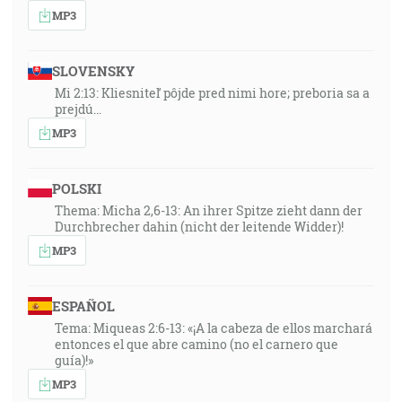
MP3
SLOVENSKY
Mi 2:13: Kliesniteľ pôjde pred nimi hore; preboria sa a
prejdú…
MP3
POLSKI
Thema: Micha 2,6-13: An ihrer Spitze zieht dann der
Durchbrecher dahin (nicht der leitende Widder)!
MP3
ESPAÑOL
Tema: Miqueas 2:6-13: «¡A la cabeza de ellos marchará
entonces el que abre camino (no el carnero que
guía)!»
MP3