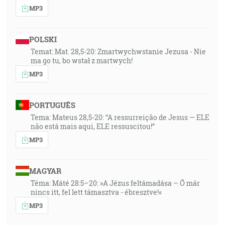
MP3
POLSKI
Temat: Mat. 28,5-20: Zmartwychwstanie Jezusa - Nie
ma go tu, bo wstał z martwych!
MP3
PORTUGUÊS
Tema: Mateus 28,5-20: “A ressurreição de Jesus — ELE
não está mais aqui, ELE ressuscitou!”
MP3
MAGYAR
Téma: Máté 28:5–20: »A Jézus feltámadása – Ő már
nincs itt, fel lett támasztva - ébresztve!«
MP3