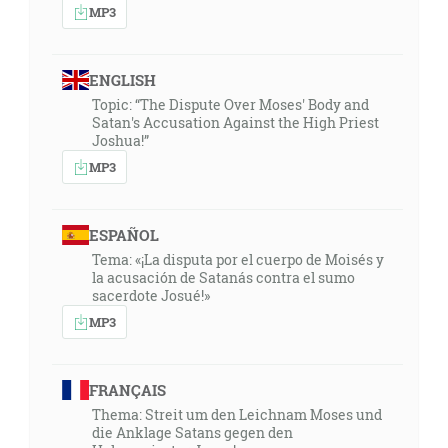
MP3
ENGLISH
Topic: “The Dispute Over Moses' Body and
Satan's Accusation Against the High Priest
Joshua!”
MP3
ESPAÑOL
Tema: «¡La disputa por el cuerpo de Moisés y
la acusación de Satanás contra el sumo
sacerdote Josué!»
MP3
FRANÇAIS
Thema: Streit um den Leichnam Moses und
die Anklage Satans gegen den