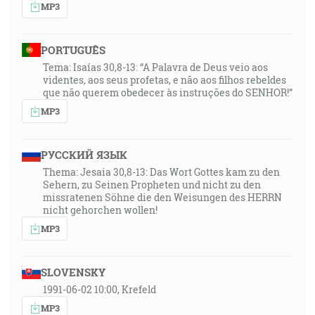
MP3
PORTUGUÊS
Tema: Isaías 30,8-13: “A Palavra de Deus veio aos
videntes, aos seus profetas, e não aos filhos rebeldes
que não querem obedecer às instruções do SENHOR!”
MP3
РУССКИЙ ЯЗЫК
Thema: Jesaia 30,8-13: Das Wort Gottes kam zu den
Sehern, zu Seinen Propheten und nicht zu den
missratenen Söhne die den Weisungen des HERRN
nicht gehorchen wollen!
MP3
SLOVENSKY
1991-06-02 10:00, Krefeld
MP3