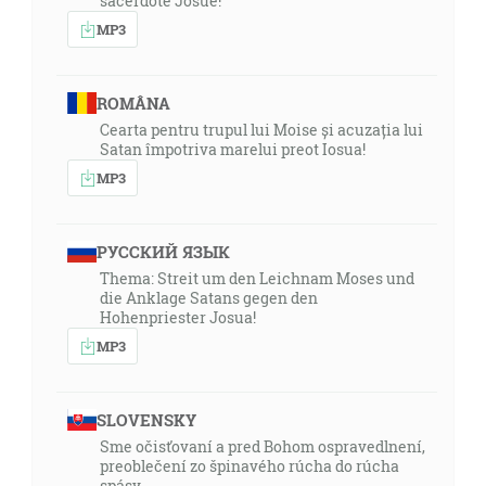
sacerdote Josué!”
MP3
ROMÂNA
Cearta pentru trupul lui Moise și acuzația lui
Satan împotriva marelui preot Iosua!
MP3
РУССКИЙ ЯЗЫК
Thema: Streit um den Leichnam Moses und
die Anklage Satans gegen den
Hohenpriester Josua!
MP3
SLOVENSKY
Sme očisťovaní a pred Bohom ospravedlnení,
preoblečení zo špinavého rúcha do rúcha
spásy