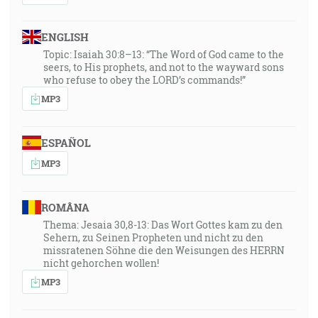
ENGLISH
Topic: Isaiah 30:8–13: “The Word of God came to the
seers, to His prophets, and not to the wayward sons
who refuse to obey the LORD’s commands!”
MP3
ESPAÑOL
MP3
ROMÂNA
Thema: Jesaia 30,8-13: Das Wort Gottes kam zu den
Sehern, zu Seinen Propheten und nicht zu den
missratenen Söhne die den Weisungen des HERRN
nicht gehorchen wollen!
MP3