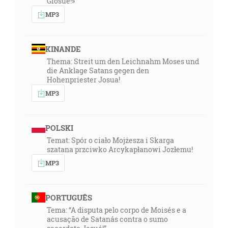
Giosuè!»
MP3
KINANDE
Thema: Streit um den Leichnahm Moses und
die Anklage Satans gegen den
Hohenpriester Josua!
MP3
POLSKI
Temat: Spór o ciało Mojżesza i Skarga
szatana przciwko Arcykapłanowi Jozłemu!
MP3
PORTUGUÊS
Tema: “A disputa pelo corpo de Moisés e a
acusação de Satanás contra o sumo