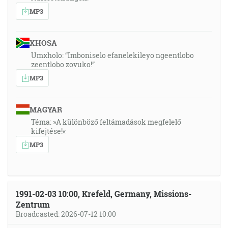
MP3
XHOSA
Umxholo: “Imboniselo efanelekileyo ngeentlobo
zeentlobo zovuko!”
MP3
MAGYAR
Téma: »A különböző feltámadások megfelelő
kifejtése!«
MP3
1991-02-03 10:00, Krefeld, Germany, Missions-
Zentrum
Broadcasted: 2026-07-12 10:00