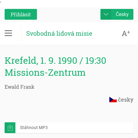
'
Přihlásit
Česky
A
+
Svobodná lidová misie
Krefeld, 1. 9. 1990 / 19:30
Missions-Zentrum
Ewald Frank
česky
Stáhnout MP3