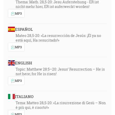
Thema: Math. 28,5-20: Jesu Auferstehung - ER ist
nicht mehr hier, ER ist auferweckt worden!
MP3
ESPAÑOL
Mateo 28,5-20: «La resurrección de Jesús: ¡Él ya no
está aquí, Ha resucitado!»
MP3
ENGLISH
Topic: Matthew 28:5–20: Jesus’ Resurrection – He is
not here; for He is risen!
MP3
ITALIANO
Tema: Matteo 28,5-20: «La risurrezione di Gesù – Non
è più qui, è risorto!»
MP3