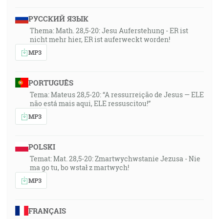
РУССКИЙ ЯЗЫК
Thema: Math. 28,5-20: Jesu Auferstehung - ER ist
nicht mehr hier, ER ist auferweckt worden!
MP3
PORTUGUÊS
Tema: Mateus 28,5-20: “A ressurreição de Jesus — ELE
não está mais aqui, ELE ressuscitou!”
MP3
POLSKI
Temat: Mat. 28,5-20: Zmartwychwstanie Jezusa - Nie
ma go tu, bo wstał z martwych!
MP3
FRANÇAIS