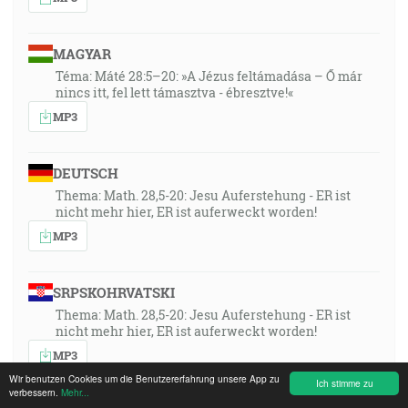
MAGYAR
Téma: Máté 28:5–20: »A Jézus feltámadása – Ő már
nincs itt, fel lett támasztva - ébresztve!«
MP3
DEUTSCH
Thema: Math. 28,5-20: Jesu Auferstehung - ER ist
nicht mehr hier, ER ist auferweckt worden!
MP3
SRPSKOHRVATSKI
Thema: Math. 28,5-20: Jesu Auferstehung - ER ist
nicht mehr hier, ER ist auferweckt worden!
MP3
Wir benutzen Cookies um die Benutzererfahrung unsere App zu
Ich stimme zu
verbessern.
Mehr...