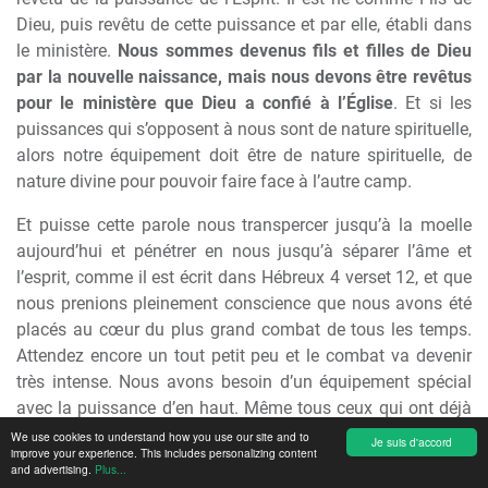
Dieu, puis revêtu de cette puissance et par elle, établi dans
le ministère.
Nous sommes devenus fils et filles de Dieu
par la nouvelle naissance, mais nous devons être revêtus
pour le ministère que Dieu a confié à l’Église
. Et si les
puissances qui s’opposent à nous sont de nature spirituelle,
alors notre équipement doit être de nature spirituelle, de
nature divine pour pouvoir faire face à l’autre camp.
Et puisse cette parole nous transpercer jusqu’à la moelle
aujourd’hui et pénétrer en nous jusqu’à séparer l’âme et
l’esprit, comme il est écrit dans Hébreux 4 verset 12, et que
nous prenions pleinement conscience que nous avons été
placés au cœur du plus grand combat de tous les temps.
Attendez encore un tout petit peu et le combat va devenir
très intense. Nous avons besoin d’un équipement spécial
avec la puissance d’en haut. Même tous ceux qui ont déjà
reçu le baptême du Saint-Esprit sentent bien que cela ne
We use cookies to understand how you use our site and to
Je suis d'accord
improve your experience. This includes personalizing content
suffit pas.
Nous avons besoin de l’autorité divine au nom
and advertising.
Plus...
de Jésus-Christ, l’autorité de la Parole, l’autorité de