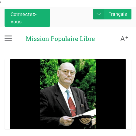
'
Connectez-
Français
vous
A
+
Mission Populaire Libre