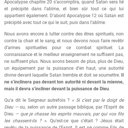
Apocalypse chapitre 20 s’accomplira, quand Satan sera lié
et précipité dans l’abîme, et bien sûr tout ce qui lui
appartient également. D’abord Apocalypse 12 où Satan est
précipité avec tout ce qui le suit, puis dans l’abîme.
Nous avons encore à lutter contre des êtres spirituels, non
contre la chair et le sang, et nous devons nous faire revêtir
d’armes spirituelles pour ce combat spirituel. La
connaissance et le meilleur enseignement ne suffisent pas,
ne suffisent plus. Nous avons besoin de plus, plus de Dieu,
un équipement par la puissance d’en haut, une autorité
divine devant laquelle Satan tremble et doit se soumettre.
Il
ne s’inclinera pas devant ton autorité ni devant la mienne,
mais il devra s’incliner devant la puissance de Dieu
.
Qu’a dit le Seigneur autrefois ?
« Si c’est par le doigt de
Dieu —
ou, selon un autre passage biblique, par l’Esprit de
Dieu
— que je chasse les esprits mauvais, par qui vos fils
les chassent-ils ? »
. Qu’est-ce que c’était ? Jésus était
revêtu de la puissance de l’Esprit. Il est né comme Fils de