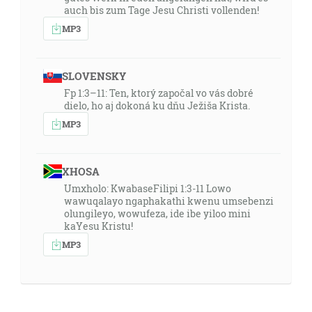
auch bis zum Tage Jesu Christi vollenden!
MP3
SLOVENSKY
Fp 1:3–11: Ten, ktorý započal vo vás dobré
dielo, ho aj dokoná ku dňu Ježiša Krista.
MP3
XHOSA
Umxholo: KwabaseFilipi 1:3-11 Lowo
wawuqalayo ngaphakathi kwenu umsebenzi
olungileyo, wowufeza, ide ibe yiloo mini
kaYesu Kristu!
MP3