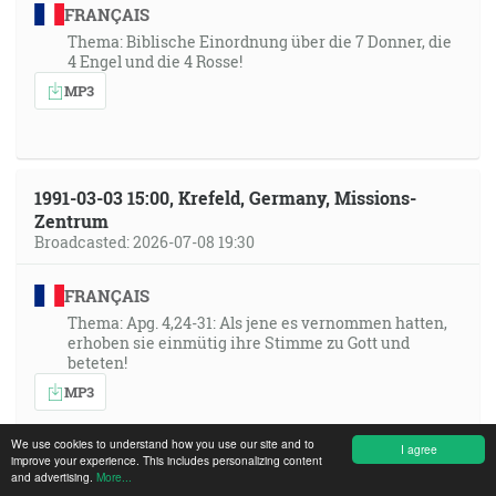
FRANÇAIS
Thema: Biblische Einordnung über die 7 Donner, die
4 Engel und die 4 Rosse!
MP3
1991-03-03 15:00, Krefeld, Germany, Missions-
Zentrum
Broadcasted: 2026-07-08 19:30
FRANÇAIS
Thema: Apg. 4,24-31: Als jene es vernommen hatten,
erhoben sie einmütig ihre Stimme zu Gott und
beteten!
MP3
We use cookies to understand how you use our site and to
I agree
РУССКИЙ ЯЗЫК
improve your experience. This includes personalizing content
and advertising.
More...
Thema: Apg. 4,24-31: Als jene es vernommen hatten,