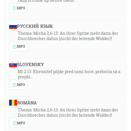
ram) is come up before them!”
MP3
РУССКИЙ ЯЗЫК
Thema: Micha 2,6-13: An ihrer Spitze zieht dann der
Durchbrecher dahin (nicht der leitende Widder)!
MP3
SLOVENSKY
Mi 2:13: Kliesniteľ pôjde pred nimi hore; preboria sa a
prejdú…
MP3
ROMÂNA
Thema: Micha 2,6-13: An ihrer Spitze zieht dann der
Durchbrecher dahin (nicht der leitende Widder)!
MP3