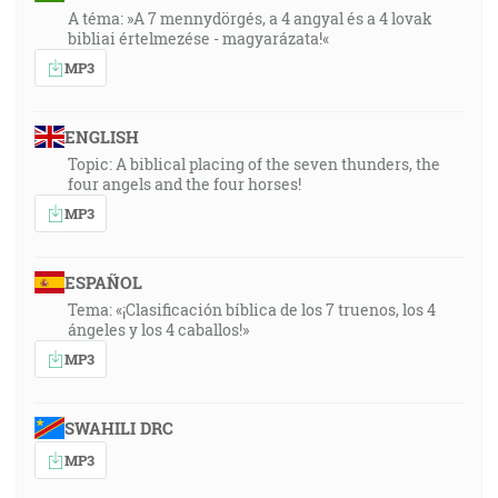
A téma: »A 7 mennydörgés, a 4 angyal és a 4 lovak
bibliai értelmezése - magyarázata!«
MP3
ENGLISH
Topic: A biblical placing of the seven thunders, the
four angels and the four horses!
MP3
ESPAÑOL
Tema: «¡Clasificación bíblica de los 7 truenos, los 4
ángeles y los 4 caballos!»
MP3
SWAHILI DRC
MP3