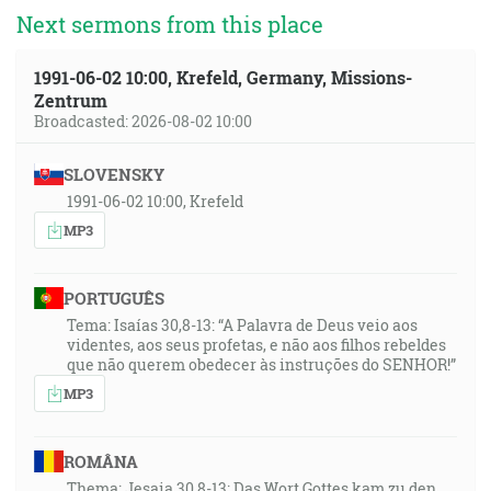
Next sermons from this place
1991-06-02 10:00, Krefeld, Germany, Missions-
Zentrum
Broadcasted: 2026-08-02 10:00
SLOVENSKY
1991-06-02 10:00, Krefeld
MP3
PORTUGUÊS
Tema: Isaías 30,8-13: “A Palavra de Deus veio aos
videntes, aos seus profetas, e não aos filhos rebeldes
que não querem obedecer às instruções do SENHOR!”
MP3
ROMÂNA
Thema: Jesaia 30,8-13: Das Wort Gottes kam zu den