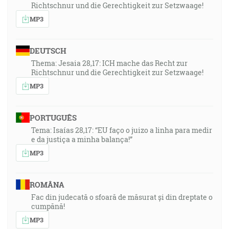
Richtschnur und die Gerechtigkeit zur Setzwaage!
MP3
DEUTSCH
Thema: Jesaia 28,17: ICH mache das Recht zur
Richtschnur und die Gerechtigkeit zur Setzwaage!
MP3
PORTUGUÊS
Tema: Isaías 28,17: “EU faço o juizo a linha para medir
e da justiça a minha balança!”
MP3
ROMÂNA
Fac din judecată o sfoară de măsurat și din dreptate o
cumpănă!
MP3