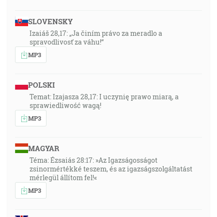
SLOVENSKY
Izaiáš 28,17: „Ja činím právo za meradlo a
spravodlivosť za váhu!“
MP3
POLSKI
Temat: Izajasza 28,17: I uczynię prawo miarą, a
sprawiedliwość wagą!
MP3
MAGYAR
Téma: Ézsaiás 28:17: »Az Igazságosságot
zsinormértékké teszem, és az igazságszolgáltatást
mérlegül állítom fel!«
MP3