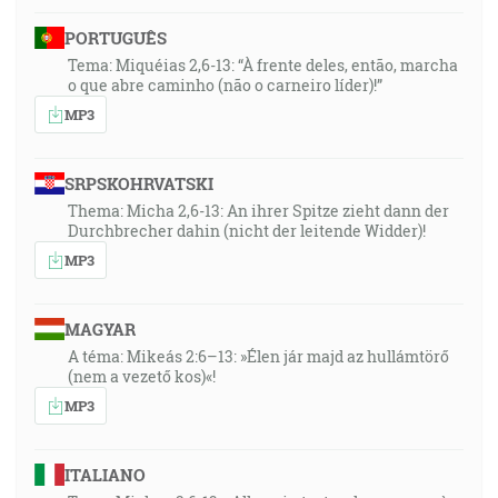
PORTUGUÊS
Tema: Miquéias 2,6-13: “À frente deles, então, marcha
o que abre caminho (não o carneiro líder)!”
MP3
SRPSKOHRVATSKI
Thema: Micha 2,6-13: An ihrer Spitze zieht dann der
Durchbrecher dahin (nicht der leitende Widder)!
MP3
MAGYAR
A téma: Mikeás 2:6–13: »Élen jár majd az hullámtörő
(nem a vezető kos)«!
MP3
ITALIANO