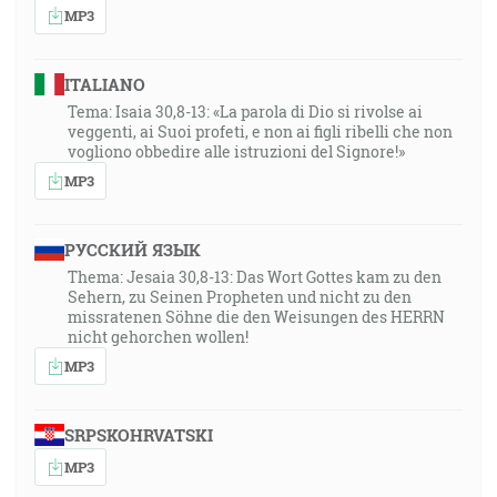
MP3
ITALIANO
Tema: Isaia 30,8-13: «La parola di Dio si rivolse ai
veggenti, ai Suoi profeti, e non ai figli ribelli che non
vogliono obbedire alle istruzioni del Signore!»
MP3
РУССКИЙ ЯЗЫК
Thema: Jesaia 30,8-13: Das Wort Gottes kam zu den
Sehern, zu Seinen Propheten und nicht zu den
missratenen Söhne die den Weisungen des HERRN
nicht gehorchen wollen!
MP3
SRPSKOHRVATSKI
MP3