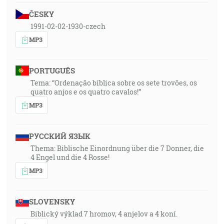
ČESKY
1991-02-02-1930-czech
MP3
PORTUGUÊS
Tema: “Ordenação bíblica sobre os sete trovões, os
quatro anjos e os quatro cavalos!”
MP3
РУССКИЙ ЯЗЫК
Thema: Biblische Einordnung über die 7 Donner, die
4 Engel und die 4 Rosse!
MP3
SLOVENSKY
Biblický výklad 7 hromov, 4 anjelov a 4 koní.