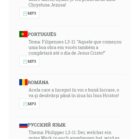
Chrystusa Jezusa!
MP3
PORTUGUÊS
Tema: Filipenses 1,3-11: “Aquele que começou
uma boa obra em vocês também a
completará até o dia de Jesus Cristo!”
MP3
ROMÂNA
Acela care a început în voi o bună lucrare, o
va și desăvârși până în ziua lui Isus Hristos!
MP3
РУССКИЙ ЯЗЫК
Thema: Philipper 1,3-11: Der, welcher ein
gutes Werk in euch angefangen hat, wird es