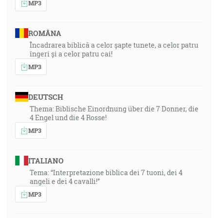
MP3
ROMÂNA
Încadrarea biblică a celor șapte tunete, a celor patru
îngeri și a celor patru cai!
MP3
DEUTSCH
Thema: Biblische Einordnung über die 7 Donner, die
4 Engel und die 4 Rosse!
MP3
ITALIANO
Tema: “Interpretazione biblica dei 7 tuoni, dei 4
angeli e dei 4 cavalli!”
MP3