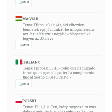
MP3
MAGYAR
Téma: Filippi 1:3-11: »Az, aki elkezdett
bennetek egy jó munkát, be is fogja fejezni
azt Jézus Krisztus napjáig!« Magasztalva
legyen az ÚR neve.
MP3
ITALIANO
Tema: Filippesi 1,3-11: «Colui che ha iniziato
in voi quest'opera la porterà a compimento
fino al giorno di Gesù Cristo!»
MP3
POLSKI
Temat: Fil. 1,3-11: Ten, który rozpoczął w was
dobre dzieło, będzie je też pełnił aż do dnia