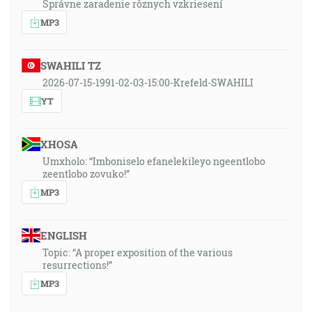
Správne zaradenie rôznych vzkriesení
MP3
SWAHILI TZ
2026-07-15-1991-02-03-15:00-Krefeld-SWAHILI
YT
XHOSA
Umxholo: “Imboniselo efanelekileyo ngeentlobo
zeentlobo zovuko!”
MP3
ENGLISH
Topic: “A proper exposition of the various
resurrections!”
MP3