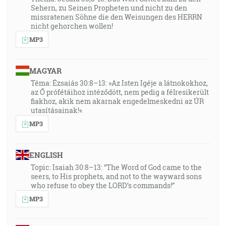
Sehern, zu Seinen Propheten und nicht zu den
missratenen Söhne die den Weisungen des HERRN
nicht gehorchen wollen!
MP3
MAGYAR
Téma: Ézsaiás 30:8–13: »Az Isten Igéje a látnokokhoz,
az Ő prófétáihoz intéződött, nem pedig a félresikerült
fiakhoz, akik nem akarnak engedelmeskedni az ÚR
utasításainak!«
MP3
ENGLISH
Topic: Isaiah 30:8–13: “The Word of God came to the
seers, to His prophets, and not to the wayward sons
who refuse to obey the LORD’s commands!”
MP3