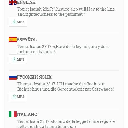
ENGLISH
Topic: Isaiah 28:17: “Justice also will I lay to the line,
and righteousness to the plummet.!”
MP3
ESPAÑOL
Tema: Isaías 28,17: «¡Haré de la ley mi guía y de la
justicia mi balanza!»
MP3
РУССКИЙ ЯЗЫК
Thema: Jesaia 28,17: ICH mache das Recht zur
Richtschnur und die Gerechtigkeit zur Setzwaage!
MP3
ITALIANO
Tema: Isaia 28,17: «Io farò della legge la mia regola e
della giustizia la mia bilancia!»