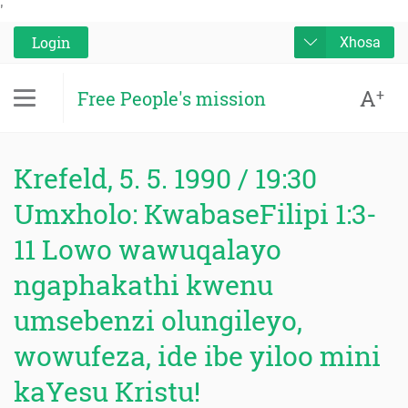
'
Login
Xhosa
A
+
Free People's mission
Krefeld, 5. 5. 1990 / 19:30
Umxholo: KwabaseFilipi 1:3-
11 Lowo wawuqalayo
ngaphakathi kwenu
umsebenzi olungileyo,
wowufeza, ide ibe yiloo mini
kaYesu Kristu!