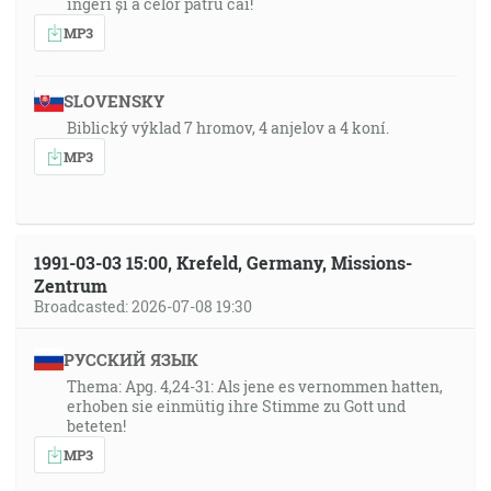
îngeri și a celor patru cai!
MP3
SLOVENSKY
Biblický výklad 7 hromov, 4 anjelov a 4 koní.
MP3
1991-03-03 15:00, Krefeld, Germany, Missions-
Zentrum
Broadcasted: 2026-07-08 19:30
РУССКИЙ ЯЗЫК
Thema: Apg. 4,24-31: Als jene es vernommen hatten,
erhoben sie einmütig ihre Stimme zu Gott und
beteten!
MP3