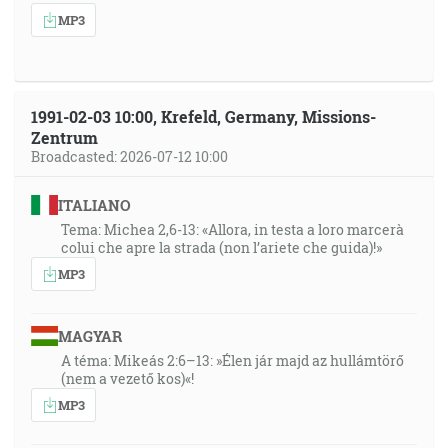
MP3
1991-02-03 10:00, Krefeld, Germany, Missions-
Zentrum
Broadcasted: 2026-07-12 10:00
ITALIANO
Tema: Michea 2,6-13: «Allora, in testa a loro marcerà
colui che apre la strada (non l’ariete che guida)!»
MP3
MAGYAR
A téma: Mikeás 2:6–13: »Élen jár majd az hullámtörő
(nem a vezető kos)«!
MP3