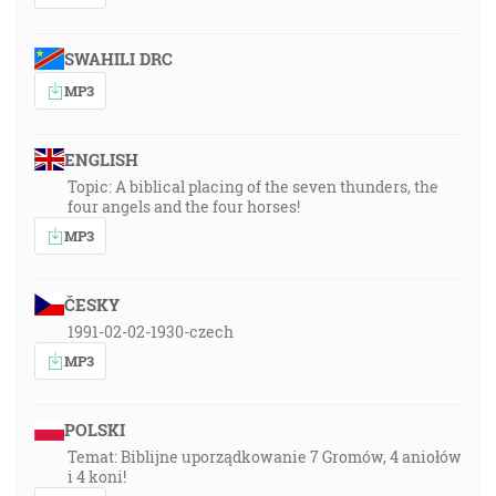
SWAHILI DRC
MP3
ENGLISH
Topic: A biblical placing of the seven thunders, the
four angels and the four horses!
MP3
ČESKY
1991-02-02-1930-czech
MP3
POLSKI
Temat: Biblijne uporządkowanie 7 Gromów, 4 aniołów
i 4 koni!