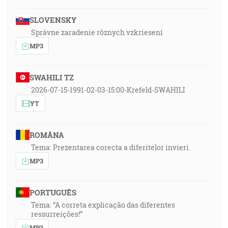
SLOVENSKY
Správne zaradenie rôznych vzkriesení
MP3
SWAHILI TZ
2026-07-15-1991-02-03-15:00-Krefeld-SWAHILI
YT
ROMÂNA
Tema: Prezentarea corecta a diferitelor invieri.
MP3
PORTUGUÊS
Tema: “A correta explicação das diferentes
ressurreições!”
MP3