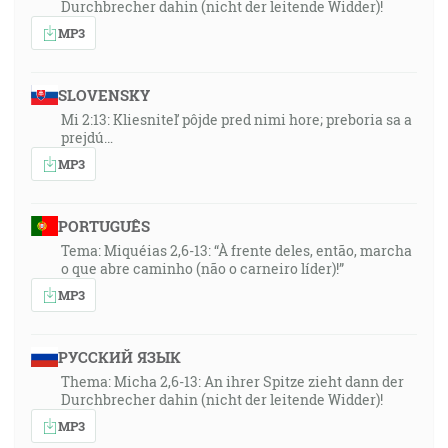
Durchbrecher dahin (nicht der leitende Widder)!
MP3
SLOVENSKY
Mi 2:13: Kliesniteľ pôjde pred nimi hore; preboria sa a
prejdú…
MP3
PORTUGUÊS
Tema: Miquéias 2,6-13: “À frente deles, então, marcha
o que abre caminho (não o carneiro líder)!”
MP3
РУССКИЙ ЯЗЫК
Thema: Micha 2,6-13: An ihrer Spitze zieht dann der
Durchbrecher dahin (nicht der leitende Widder)!
MP3