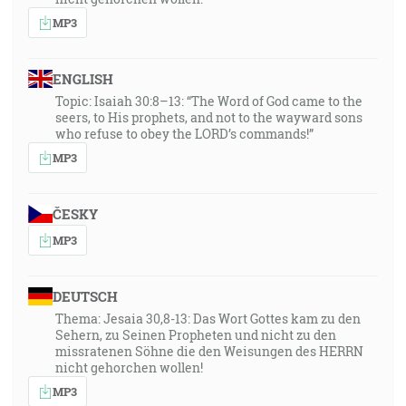
MP3
ENGLISH
Topic: Isaiah 30:8–13: “The Word of God came to the
seers, to His prophets, and not to the wayward sons
who refuse to obey the LORD’s commands!”
MP3
ČESKY
MP3
DEUTSCH
Thema: Jesaia 30,8-13: Das Wort Gottes kam zu den
Sehern, zu Seinen Propheten und nicht zu den
missratenen Söhne die den Weisungen des HERRN
nicht gehorchen wollen!
MP3