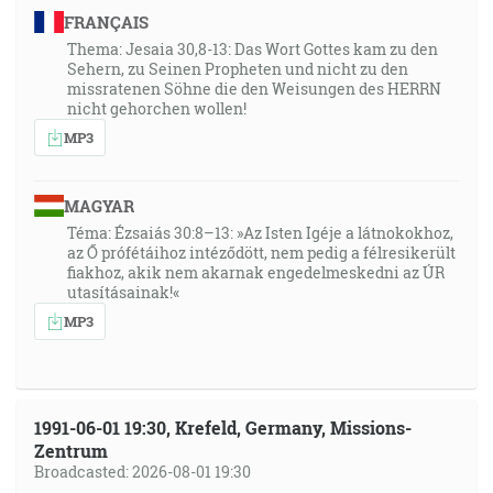
FRANÇAIS
Thema: Jesaia 30,8-13: Das Wort Gottes kam zu den
Sehern, zu Seinen Propheten und nicht zu den
missratenen Söhne die den Weisungen des HERRN
nicht gehorchen wollen!
MP3
MAGYAR
Téma: Ézsaiás 30:8–13: »Az Isten Igéje a látnokokhoz,
az Ő prófétáihoz intéződött, nem pedig a félresikerült
fiakhoz, akik nem akarnak engedelmeskedni az ÚR
utasításainak!«
MP3
1991-06-01 19:30, Krefeld, Germany, Missions-
Zentrum
Broadcasted: 2026-08-01 19:30