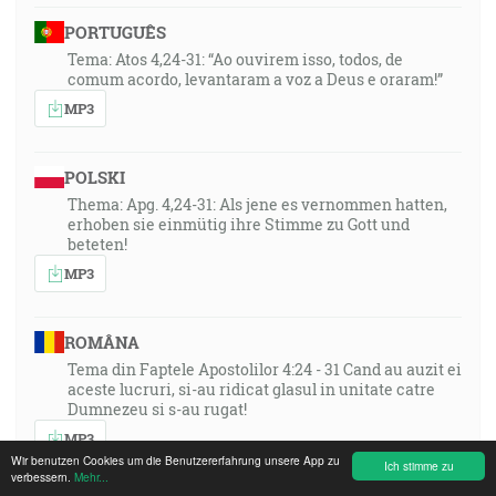
PORTUGUÊS
Tema: Atos 4,24-31: “Ao ouvirem isso, todos, de
comum acordo, levantaram a voz a Deus e oraram!”
MP3
POLSKI
Thema: Apg. 4,24-31: Als jene es vernommen hatten,
erhoben sie einmütig ihre Stimme zu Gott und
beteten!
MP3
ROMÂNA
Tema din Faptele Apostolilor 4:24 - 31 Cand au auzit ei
aceste lucruri, si-au ridicat glasul in unitate catre
Dumnezeu si s-au rugat!
MP3
Wir benutzen Cookies um die Benutzererfahrung unsere App zu
Ich stimme zu
verbessern.
Mehr...