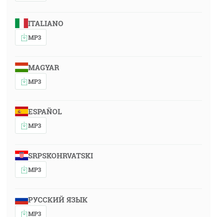
ITALIANO
MP3
MAGYAR
MP3
ESPAÑOL
MP3
SRPSKOHRVATSKI
MP3
РУССКИЙ ЯЗЫК
MP3