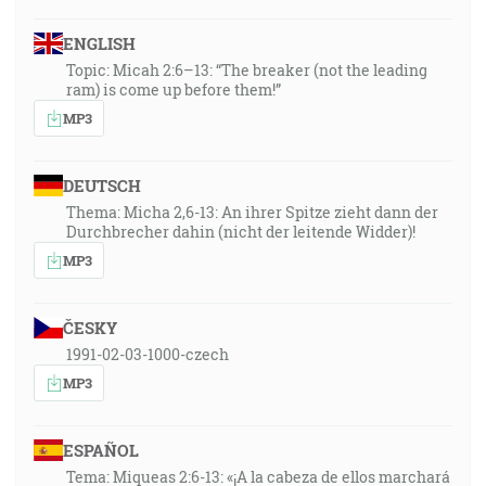
ENGLISH
Topic: Micah 2:6–13: “The breaker (not the leading
ram) is come up before them!”
MP3
DEUTSCH
Thema: Micha 2,6-13: An ihrer Spitze zieht dann der
Durchbrecher dahin (nicht der leitende Widder)!
MP3
ČESKY
1991-02-03-1000-czech
MP3
ESPAÑOL
Tema: Miqueas 2:6-13: «¡A la cabeza de ellos marchará