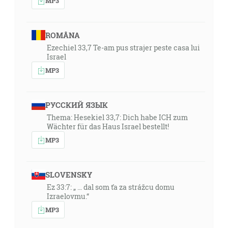
MP3
ROMÂNA
Ezechiel 33,7 Te-am pus strajer peste casa lui
Israel
MP3
РУССКИЙ ЯЗЫК
Thema: Hesekiel 33,7: Dich habe ICH zum
Wächter für das Haus Israel bestellt!
MP3
SLOVENSKY
Ez 33:7: „ … dal som ťa za strážcu domu
Izraelovmu.“
MP3