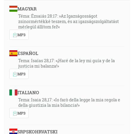
MAGYAR
Téma: Ézsaiás 28:17: »Az Igazságosságot
zsinormértékké teszem, és az igazságszolgáltatást
mérlegül állítom fel!«
MP3
ESPAÑOL
Tema: Isaías 28,17: «¡Haré de la ley mi guía y de la
justicia mi balanza!»
MP3
ITALIANO
Tema: Isaia 28,17: «Io farò della legge la mia regola e
della giustizia la mia bilancia!»
MP3
SRPSKOHRVATSKI