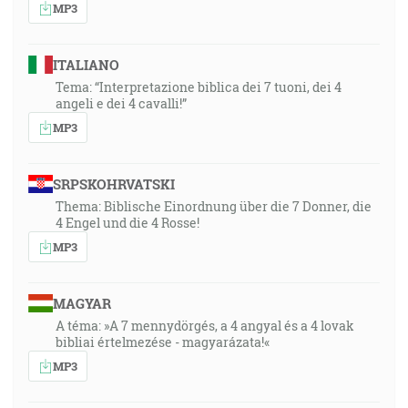
MP3
ITALIANO
Tema: “Interpretazione biblica dei 7 tuoni, dei 4
angeli e dei 4 cavalli!”
MP3
SRPSKOHRVATSKI
Thema: Biblische Einordnung über die 7 Donner, die
4 Engel und die 4 Rosse!
MP3
MAGYAR
A téma: »A 7 mennydörgés, a 4 angyal és a 4 lovak
bibliai értelmezése - magyarázata!«
MP3