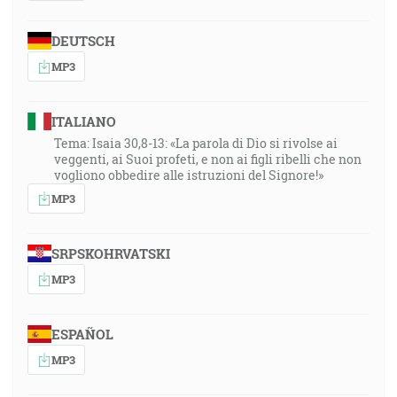
DEUTSCH
MP3
ITALIANO
Tema: Isaia 30,8-13: «La parola di Dio si rivolse ai
veggenti, ai Suoi profeti, e non ai figli ribelli che non
vogliono obbedire alle istruzioni del Signore!»
MP3
SRPSKOHRVATSKI
MP3
ESPAÑOL
MP3