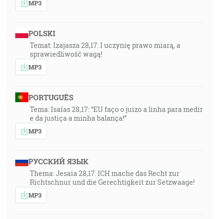
MP3
POLSKI
Temat: Izajasza 28,17: I uczynię prawo miarą, a
sprawiedliwość wagą!
MP3
PORTUGUÊS
Tema: Isaías 28,17: “EU faço o juizo a linha para medir
e da justiça a minha balança!”
MP3
РУССКИЙ ЯЗЫК
Thema: Jesaia 28,17: ICH mache das Recht zur
Richtschnur und die Gerechtigkeit zur Setzwaage!
MP3