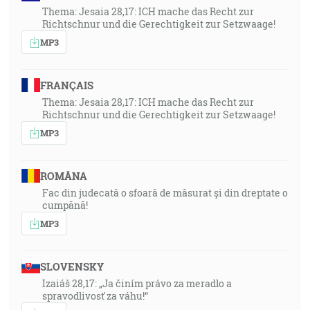
Thema: Jesaia 28,17: ICH mache das Recht zur
Richtschnur und die Gerechtigkeit zur Setzwaage!
MP3
FRANÇAIS
Thema: Jesaia 28,17: ICH mache das Recht zur
Richtschnur und die Gerechtigkeit zur Setzwaage!
MP3
ROMÂNA
Fac din judecată o sfoară de măsurat și din dreptate o
cumpănă!
MP3
SLOVENSKY
Izaiáš 28,17: „Ja činím právo za meradlo a
spravodlivosť za váhu!“