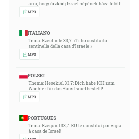
arra, hogy őrzködj Izrael népének háza fölött!
MP3
ITALIANO
Tema: Ezechiele 33,7: «Ti ho costituito
sentinella della casa d'Israele!»
MP3
POLSKI
Thema: Hesekiel 33,7: Dich habe ICH zum
Wächter für das Haus Israel bestellt!
MP3
PORTUGUÊS
Tema: Ezequiel 33,7: EU te constituí por vigia
à casa de Israel!