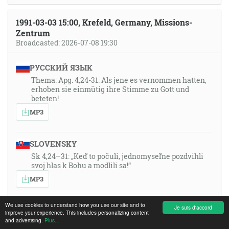
1991-03-03 15:00, Krefeld, Germany, Missions-
Zentrum
Broadcasted: 2026-07-08 19:30
РУССКИЙ ЯЗЫК
Thema: Apg. 4,24-31: Als jene es vernommen hatten,
erhoben sie einmütig ihre Stimme zu Gott und
beteten!
MP3
SLOVENSKY
Sk 4,24–31: „Keď to počuli, jednomyseľne pozdvihli
svoj hlas k Bohu a modlili sa!“
MP3
We use cookies to understand how you use our site and to
Je suis d'accord
XHOSA
improve your experience. This includes personalizing content
and advertising.
Plus...
Umxholo: Izenzo 4:24–31: “Bona ke, bekuvile oko,