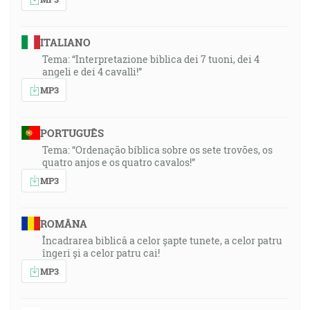
ITALIANO
Tema: “Interpretazione biblica dei 7 tuoni, dei 4
angeli e dei 4 cavalli!”
MP3
PORTUGUÊS
Tema: “Ordenação bíblica sobre os sete trovões, os
quatro anjos e os quatro cavalos!”
MP3
ROMÂNA
Încadrarea biblică a celor șapte tunete, a celor patru
îngeri și a celor patru cai!
MP3