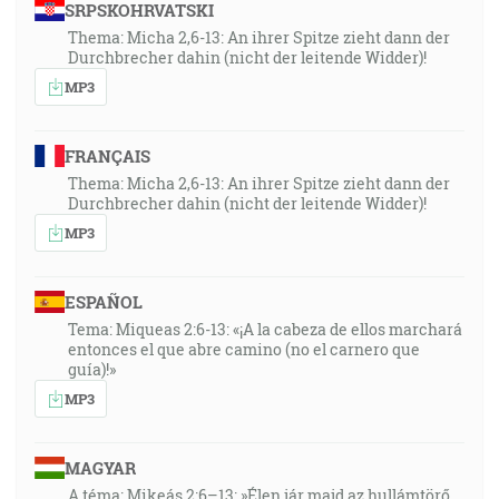
SRPSKOHRVATSKI
Thema: Micha 2,6-13: An ihrer Spitze zieht dann der
Durchbrecher dahin (nicht der leitende Widder)!
MP3
FRANÇAIS
Thema: Micha 2,6-13: An ihrer Spitze zieht dann der
Durchbrecher dahin (nicht der leitende Widder)!
MP3
ESPAÑOL
Tema: Miqueas 2:6-13: «¡A la cabeza de ellos marchará
entonces el que abre camino (no el carnero que
guía)!»
MP3
MAGYAR
A téma: Mikeás 2:6–13: »Élen jár majd az hullámtörő