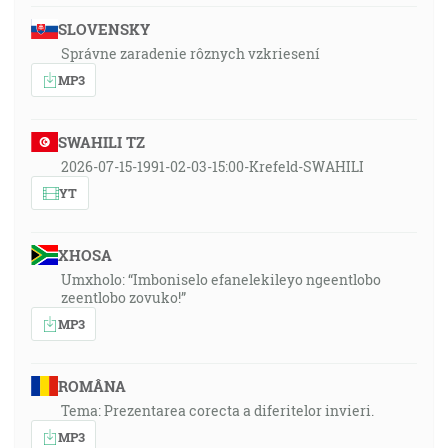
SLOVENSKY
Správne zaradenie rôznych vzkriesení
MP3
SWAHILI TZ
2026-07-15-1991-02-03-15:00-Krefeld-SWAHILI
YT
XHOSA
Umxholo: “Imboniselo efanelekileyo ngeentlobo
zeentlobo zovuko!”
MP3
ROMÂNA
Tema: Prezentarea corecta a diferitelor invieri.
MP3