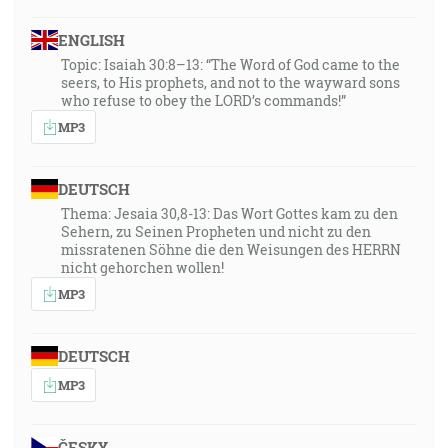
ENGLISH
Topic: Isaiah 30:8–13: “The Word of God came to the
seers, to His prophets, and not to the wayward sons
who refuse to obey the LORD’s commands!”
MP3
DEUTSCH
Thema: Jesaia 30,8-13: Das Wort Gottes kam zu den
Sehern, zu Seinen Propheten und nicht zu den
missratenen Söhne die den Weisungen des HERRN
nicht gehorchen wollen!
MP3
DEUTSCH
MP3
ČESKY