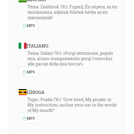
Téma: Zsoltárok 78:1: Figyelj, Én népem, az én
tanításomra, adjátok fületek bérbe az én
szavaimnak!
MP3
ITALIANO
Tema: Salmo 78:1: «Porgi attenzione, popolo
mio, al mio insegnamento; porgi l'orecchio
alle parole della mia bocca!»
MP3
LUSOGA
Topic: Psalm 78:1: ‘Give heed, My people, to
My instruction; incline your ear to the words
of My mouth!’
MP3