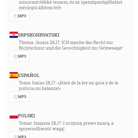
zsinormértékké teszem, és az igazságszolgáltatást
mérlegül állítom fel!«
MP3
SRPSKOHRVATSKI
Thema: Jesaia 28,17: ICH mache das Recht zur
Richtschnur und die Gerechtigkeit zur Setzwaage!
MP3
ESPAÑOL
Tema: Isaías 28,17: «¡Haré de la ley mi guía y de la
justicia mi balanza!»
MP3
POLSKI
Temat: Izajasza 28,17: I uczynię prawo miarą, a
sprawiedliwość wagą!
MP3