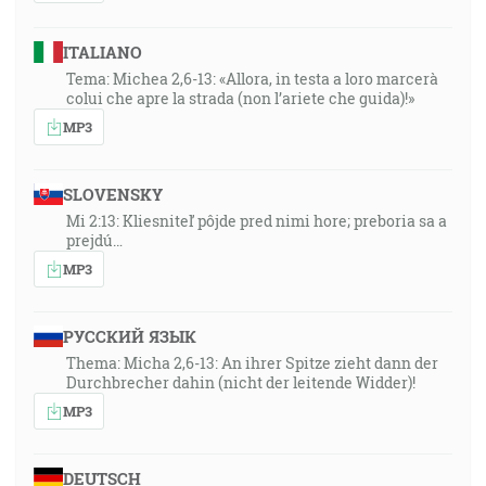
ITALIANO
Tema: Michea 2,6-13: «Allora, in testa a loro marcerà
colui che apre la strada (non l’ariete che guida)!»
MP3
SLOVENSKY
Mi 2:13: Kliesniteľ pôjde pred nimi hore; preboria sa a
prejdú…
MP3
РУССКИЙ ЯЗЫК
Thema: Micha 2,6-13: An ihrer Spitze zieht dann der
Durchbrecher dahin (nicht der leitende Widder)!
MP3
DEUTSCH