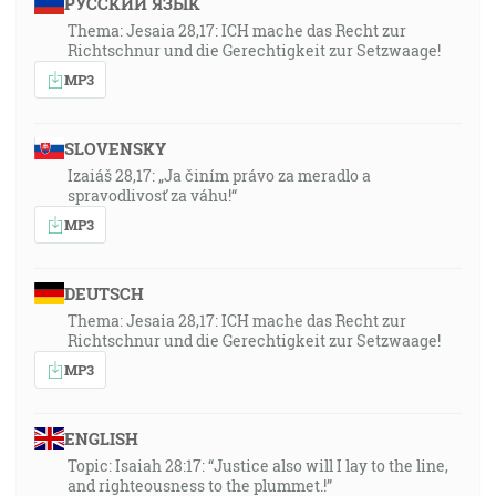
РУССКИЙ ЯЗЫК
Thema: Jesaia 28,17: ICH mache das Recht zur
Richtschnur und die Gerechtigkeit zur Setzwaage!
MP3
SLOVENSKY
Izaiáš 28,17: „Ja činím právo za meradlo a
spravodlivosť za váhu!“
MP3
DEUTSCH
Thema: Jesaia 28,17: ICH mache das Recht zur
Richtschnur und die Gerechtigkeit zur Setzwaage!
MP3
ENGLISH
Topic: Isaiah 28:17: “Justice also will I lay to the line,
and righteousness to the plummet.!”