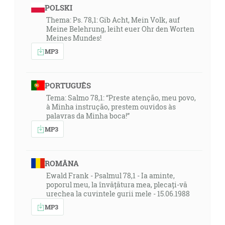
POLSKI
Thema: Ps. 78,1: Gib Acht, Mein Volk, auf
Meine Belehrung, leiht euer Ohr den Worten
Meines Mundes!
MP3
PORTUGUÊS
Tema: Salmo 78,1: “Preste atenção, meu povo,
à Minha instrução, prestem ouvidos às
palavras da Minha boca!”
MP3
ROMÂNA
Ewald Frank - Psalmul 78,1 - Ia aminte,
poporul meu, la învățătura mea, plecați-vă
urechea la cuvintele gurii mele - 15.06.1988
MP3