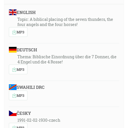
ENGLISH
Topic: A biblical placing of the seven thunders, the
four angels and the four horses!
MP3
DEUTSCH
Thema: Biblische Einordnung über die 7 Donner, die
4 Engel und die 4 Rosse!
MP3
SWAHILI DRC
MP3
ČESKY
1991-02-02-1930-czech
MP3