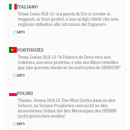
ITALIANO
Tema: Isaia 30,8-13: «La parola di Dio si rivolse ai
veggenti, ai Suoi profeti, e non ai figli ribelli che non
vogliono obbedire alle istruzioni del Signore!»
MP3
PORTUGUÊS
Tema: Isaías 30,8-13: “A Palavra de Deus veio aos
videntes, aos seus profetas, e não aos filhos rebeldes
que não querem obedecer às instruções do SENHOR!”
MP3
POLSKI
Thema: Jesaia 30,8-13: Das Wort Gottes kam zu den
Sehern, zu Seinen Propheten und nicht zu den
missratenen Söhne die den Weisungen des HERRN
nicht gehorchen wollen!
MP3