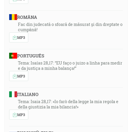
ROMÂNA
Fac din judecată o sfoară de măsurat și din dreptate o
cumpănă!
MP3
PORTUGUÊS
Tema: Isaías 28,17: “EU faço o juizo a linha para medir
e da justiça a minha balança!”
MP3
ITALIANO
Tema: Isaia 28,17: «Io farò della legge la mia regola e
della giustizia la mia bilancia!»
MP3