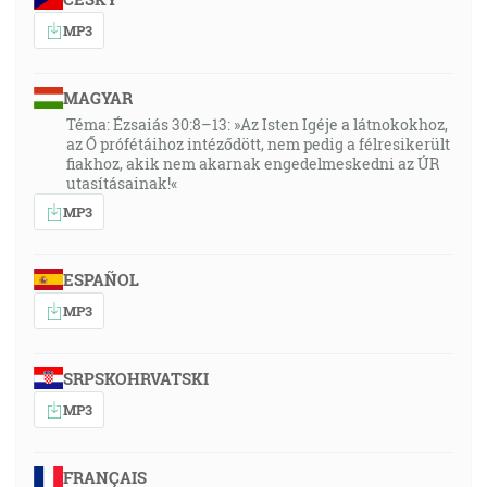
MP3
MAGYAR
Téma: Ézsaiás 30:8–13: »Az Isten Igéje a látnokokhoz,
az Ő prófétáihoz intéződött, nem pedig a félresikerült
fiakhoz, akik nem akarnak engedelmeskedni az ÚR
utasításainak!«
MP3
ESPAÑOL
MP3
SRPSKOHRVATSKI
MP3
FRANÇAIS