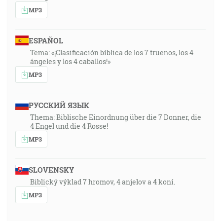
MP3
ESPAÑOL
Tema: «¡Clasificación bíblica de los 7 truenos, los 4
ángeles y los 4 caballos!»
MP3
РУССКИЙ ЯЗЫК
Thema: Biblische Einordnung über die 7 Donner, die
4 Engel und die 4 Rosse!
MP3
SLOVENSKY
Biblický výklad 7 hromov, 4 anjelov a 4 koní.
MP3