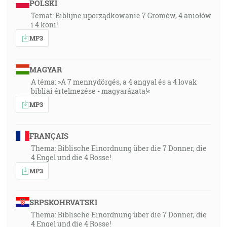
POLSKI
Temat: Biblijne uporządkowanie 7 Gromów, 4 aniołów
i 4 koni!
MP3
MAGYAR
A téma: »A 7 mennydörgés, a 4 angyal és a 4 lovak
bibliai értelmezése - magyarázata!«
MP3
FRANÇAIS
Thema: Biblische Einordnung über die 7 Donner, die
4 Engel und die 4 Rosse!
MP3
SRPSKOHRVATSKI
Thema: Biblische Einordnung über die 7 Donner, die
4 Engel und die 4 Rosse!