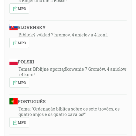
4 Engel und die 4 Rosse!
MP3
SLOVENSKY
Biblický výklad 7 hromov, 4 anjelov a 4 koní.
MP3
POLSKI
Temat: Biblijne uporządkowanie 7 Gromów, 4 aniołów
i 4 koni!
MP3
PORTUGUÊS
Tema: “Ordenação bíblica sobre os sete trovões, os
quatro anjos e os quatro cavalos!”
MP3