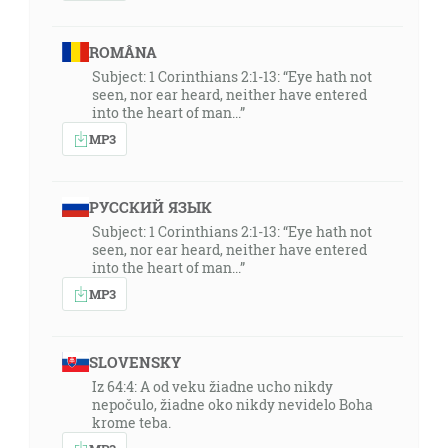
ROMÂNA
Subject: 1 Corinthians 2:1-13: “Eye hath not
seen, nor ear heard, neither have entered
into the heart of man...”
MP3
РУССКИЙ ЯЗЫК
Subject: 1 Corinthians 2:1-13: “Eye hath not
seen, nor ear heard, neither have entered
into the heart of man...”
MP3
SLOVENSKY
Iz 64:4: A od veku žiadne ucho nikdy
nepočulo, žiadne oko nikdy nevidelo Boha
krome teba.