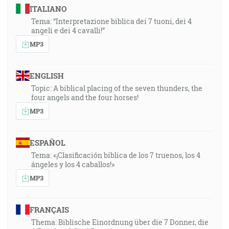
ITALIANO
Tema: “Interpretazione biblica dei 7 tuoni, dei 4
angeli e dei 4 cavalli!”
MP3
ENGLISH
Topic: A biblical placing of the seven thunders, the
four angels and the four horses!
MP3
ESPAÑOL
Tema: «¡Clasificación bíblica de los 7 truenos, los 4
ángeles y los 4 caballos!»
MP3
FRANÇAIS
Thema: Biblische Einordnung über die 7 Donner, die