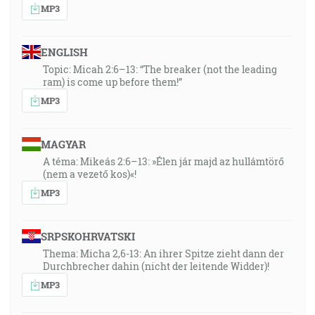
MP3
ENGLISH
Topic: Micah 2:6–13: “The breaker (not the leading
ram) is come up before them!”
MP3
MAGYAR
A téma: Mikeás 2:6–13: »Élen jár majd az hullámtörő
(nem a vezető kos)«!
MP3
SRPSKOHRVATSKI
Thema: Micha 2,6-13: An ihrer Spitze zieht dann der
Durchbrecher dahin (nicht der leitende Widder)!
MP3