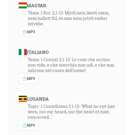
MAGYAR
Téma: 1 Kor. 2,1-13: Miről nem látott szem,
nem hallott fül, és ami nem jutott ember
szívébe.
MP3
ITALIANO
Tema: 1 Corinzi 2:1-13: Le cose che occhio
non vide, e che orecchio non udì, e che mai
salirono nel cuore dell’uomo!
MP3
LUGANDA
Topic: 1 Corinthians 2:1-13: ‘What no eye has
seen, nor ear heard, nor the heart of man
conceived...’
MP3