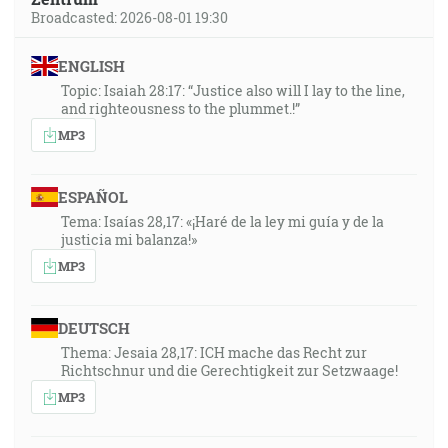
Broadcasted: 2026-08-01 19:30
ENGLISH
Topic: Isaiah 28:17: “Justice also will I lay to the line,
and righteousness to the plummet.!”
MP3
ESPAÑOL
Tema: Isaías 28,17: «¡Haré de la ley mi guía y de la
justicia mi balanza!»
MP3
DEUTSCH
Thema: Jesaia 28,17: ICH mache das Recht zur
Richtschnur und die Gerechtigkeit zur Setzwaage!
MP3