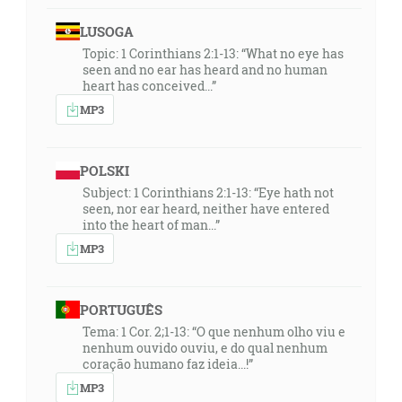
LUSOGA
Topic: 1 Corinthians 2:1-13: “What no eye has
seen and no ear has heard and no human
heart has conceived...”
MP3
POLSKI
Subject: 1 Corinthians 2:1-13: “Eye hath not
seen, nor ear heard, neither have entered
into the heart of man...”
MP3
PORTUGUÊS
Tema: 1 Cor. 2;1-13: “O que nenhum olho viu e
nenhum ouvido ouviu, e do qual nenhum
coração humano faz ideia...!”
MP3