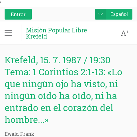
'
Entrar
Español
Misión Popular Libre
A
+
Krefeld
Krefeld, 15. 7. 1987 / 19:30
Tema: 1 Corintios 2:1-13: «Lo
que ningún ojo ha visto, ni
ningún oído ha oído, ni ha
entrado en el corazón del
hombre...»
Ewald Frank