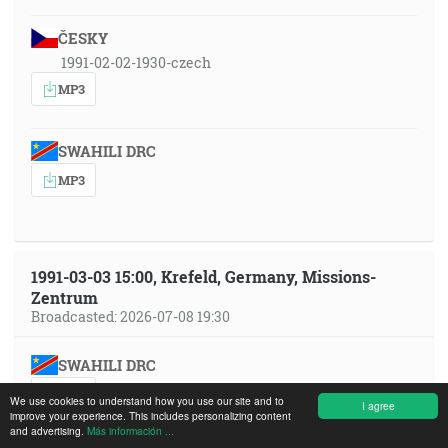
ČESKY
1991-02-02-1930-czech
MP3
SWAHILI DRC
MP3
1991-03-03 15:00, Krefeld, Germany, Missions-
Zentrum
Broadcasted: 2026-07-08 19:30
SWAHILI DRC
MP3
We use cookies to understand how you use our site and to
I agree
improve your experience. This includes personalizing content
and advertising.
Más información ...