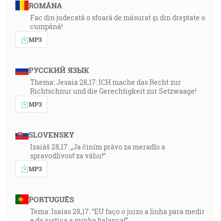
ROMÂNA
Fac din judecată o sfoară de măsurat și din dreptate o
cumpănă!
MP3
РУССКИЙ ЯЗЫК
Thema: Jesaia 28,17: ICH mache das Recht zur
Richtschnur und die Gerechtigkeit zur Setzwaage!
MP3
SLOVENSKY
Izaiáš 28,17: „Ja činím právo za meradlo a
spravodlivosť za váhu!“
MP3
PORTUGUÊS
Tema: Isaías 28,17: “EU faço o juizo a linha para medir
e da justiça a minha balança!”