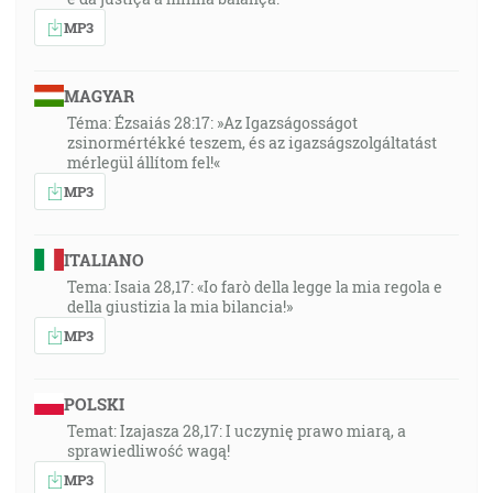
MP3
MAGYAR
Téma: Ézsaiás 28:17: »Az Igazságosságot
zsinormértékké teszem, és az igazságszolgáltatást
mérlegül állítom fel!«
MP3
ITALIANO
Tema: Isaia 28,17: «Io farò della legge la mia regola e
della giustizia la mia bilancia!»
MP3
POLSKI
Temat: Izajasza 28,17: I uczynię prawo miarą, a
sprawiedliwość wagą!
MP3