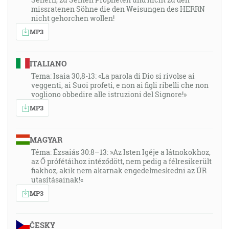
missratenen Söhne die den Weisungen des HERRN
nicht gehorchen wollen!
MP3
ITALIANO
Tema: Isaia 30,8-13: «La parola di Dio si rivolse ai
veggenti, ai Suoi profeti, e non ai figli ribelli che non
vogliono obbedire alle istruzioni del Signore!»
MP3
MAGYAR
Téma: Ézsaiás 30:8–13: »Az Isten Igéje a látnokokhoz,
az Ő prófétáihoz intéződött, nem pedig a félresikerült
fiakhoz, akik nem akarnak engedelmeskedni az ÚR
utasításainak!«
MP3
ČESKY