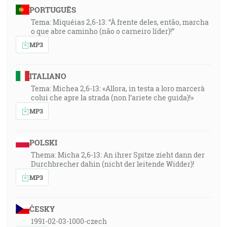
PORTUGUÊS
Tema: Miquéias 2,6-13: “À frente deles, então, marcha
o que abre caminho (não o carneiro líder)!”
MP3
ITALIANO
Tema: Michea 2,6-13: «Allora, in testa a loro marcerà
colui che apre la strada (non l’ariete che guida)!»
MP3
POLSKI
Thema: Micha 2,6-13: An ihrer Spitze zieht dann der
Durchbrecher dahin (nicht der leitende Widder)!
MP3
ČESKY
1991-02-03-1000-czech