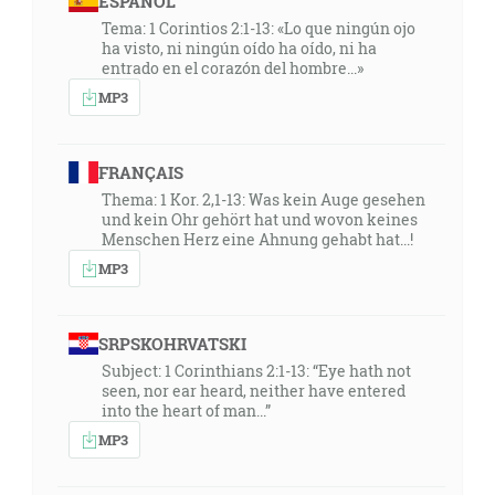
ESPAÑOL
Tema: 1 Corintios 2:1-13: «Lo que ningún ojo
ha visto, ni ningún oído ha oído, ni ha
entrado en el corazón del hombre...»
MP3
FRANÇAIS
Thema: 1 Kor. 2,1-13: Was kein Auge gesehen
und kein Ohr gehört hat und wovon keines
Menschen Herz eine Ahnung gehabt hat...!
MP3
SRPSKOHRVATSKI
Subject: 1 Corinthians 2:1-13: “Eye hath not
seen, nor ear heard, neither have entered
into the heart of man...”
MP3