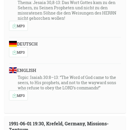
Thema: Jesaia 30,8-13: Das Wort Gottes kam zu den
Sehern, zu Seinen Propheten und nicht zu den
missratenen Söhne die den Weisungen des HERRN
nicht gehorchen wollen!
MP3
DEUTSCH
MP3
ENGLISH
Topic: Isaiah 30:8–13: “The Word of God came to the
seers, to His prophets, and not to the wayward sons
who refuse to obey the LORD’s commands!”
MP3
1991-06-01 19:30, Krefeld, Germany, Missions-
Zentrum