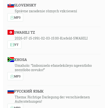
SLOVENSKY
Správne zaradenie rôznych vzkriesení
MP3
SWAHILI TZ
2026-07-15-1991-02-03-15:00-Krefeld-SWAHILI
YT
XHOSA
Umxholo: “Imboniselo efanelekileyo ngeentlobo
zeentlobo zovuko!”
MP3
РУССКИЙ ЯЗЫК
Thema: Richtige Darlegung der verschiedenen
Auferstehungen!
MP3