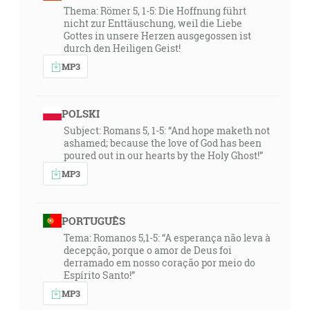
Thema: Römer 5, 1-5: Die Hoffnung führt
nicht zur Enttäuschung, weil die Liebe
Gottes in unsere Herzen ausgegossen ist
durch den Heiligen Geist!
MP3
POLSKI
Subject: Romans 5, 1-5: “And hope maketh not
ashamed; because the love of God has been
poured out in our hearts by the Holy Ghost!”
MP3
PORTUGUÊS
Tema: Romanos 5,1-5: “A esperança não leva à
decepção, porque o amor de Deus foi
derramado em nosso coração por meio do
Espírito Santo!”
MP3