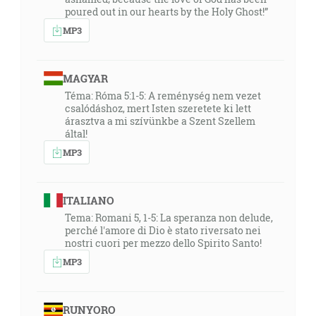
poured out in our hearts by the Holy Ghost!”
MP3
MAGYAR
Téma: Róma 5:1-5: A reménység nem vezet
csalódáshoz, mert Isten szeretete ki lett
árasztva a mi szívünkbe a Szent Szellem
által!
MP3
ITALIANO
Tema: Romani 5, 1-5: La speranza non delude,
perché l'amore di Dio è stato riversato nei
nostri cuori per mezzo dello Spirito Santo!
MP3
RUNYORO