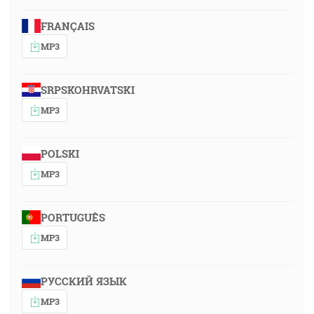
FRANÇAIS
MP3
SRPSKOHRVATSKI
MP3
POLSKI
MP3
PORTUGUÊS
MP3
РУССКИЙ ЯЗЫК
MP3