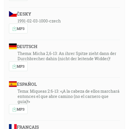
ČESKY
1991-02-03-1000-czech
MP3
DEUTSCH
Thema: Micha 2,6-13: An ihrer Spitze zieht dann der
Durchbrecher dahin (nicht der leitende Widder)!
MP3
ESPAÑOL
Tema: Miqueas 2:6-13: «¡A la cabeza de ellos marchará
entonces el que abre camino (no el carnero que
guía)!»
MP3
FRANÇAIS