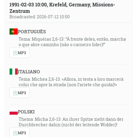
1991-02-03 10:00, Krefeld, Germany, Missions-
Zentrum
Broadcasted: 2026-07-12 10:00
PORTUGUÊS
Tema: Miquéias 2,6-13: “À frente deles, então, marcha
o que abre caminho (não o carneiro líder)!”
MP3
ITALIANO
Tema: Michea 2,6-13: «Allora, in testa a loro marcerà
colui che apre la strada (non l’ariete che guida)!»
MP3
POLSKI
Thema: Micha 2,6-13: An ihrer Spitze zieht dann der
Durchbrecher dahin (nicht der leitende Widder)!
MP3