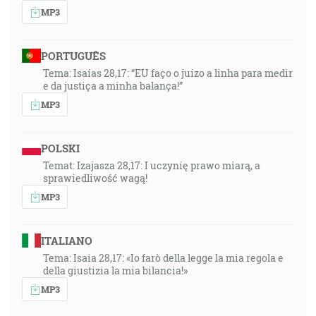
MP3
PORTUGUÊS
Tema: Isaías 28,17: “EU faço o juizo a linha para medir
e da justiça a minha balança!”
MP3
POLSKI
Temat: Izajasza 28,17: I uczynię prawo miarą, a
sprawiedliwość wagą!
MP3
ITALIANO
Tema: Isaia 28,17: «Io farò della legge la mia regola e
della giustizia la mia bilancia!»
MP3