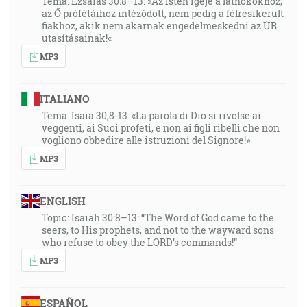
Téma: Ézsaiás 30:8–13: »Az Isten Igéje a látnokokhoz,
az Ő prófétáihoz intéződött, nem pedig a félresikerült
fiakhoz, akik nem akarnak engedelmeskedni az ÚR
utasításainak!«
MP3
ITALIANO
Tema: Isaia 30,8-13: «La parola di Dio si rivolse ai
veggenti, ai Suoi profeti, e non ai figli ribelli che non
vogliono obbedire alle istruzioni del Signore!»
MP3
ENGLISH
Topic: Isaiah 30:8–13: “The Word of God came to the
seers, to His prophets, and not to the wayward sons
who refuse to obey the LORD’s commands!”
MP3
ESPAÑOL