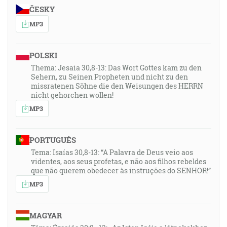
ČESKY
MP3
POLSKI
Thema: Jesaia 30,8-13: Das Wort Gottes kam zu den
Sehern, zu Seinen Propheten und nicht zu den
missratenen Söhne die den Weisungen des HERRN
nicht gehorchen wollen!
MP3
PORTUGUÊS
Tema: Isaías 30,8-13: “A Palavra de Deus veio aos
videntes, aos seus profetas, e não aos filhos rebeldes
que não querem obedecer às instruções do SENHOR!”
MP3
MAGYAR