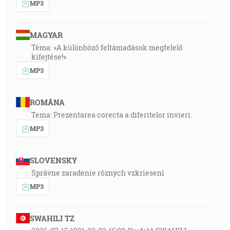
MP3
MAGYAR
Téma: »A különböző feltámadások megfelelő
kifejtése!«
MP3
ROMÂNA
Tema: Prezentarea corecta a diferitelor invieri.
MP3
SLOVENSKY
Správne zaradenie rôznych vzkriesení
MP3
SWAHILI TZ