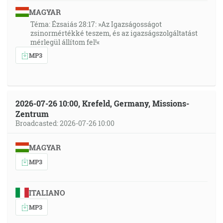
MAGYAR
Téma: Ézsaiás 28:17: »Az Igazságosságot
zsinormértékké teszem, és az igazságszolgáltatást
mérlegül állítom fel!«
MP3
2026-07-26 10:00, Krefeld, Germany, Missions-
Zentrum
Broadcasted: 2026-07-26 10:00
MAGYAR
MP3
ITALIANO
MP3