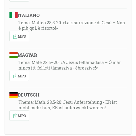
ITALIANO
Tema: Matteo 28,5-20: «La risurrezione di Gesù – Non
è più qui, è risorto!»
MP3
MAGYAR
Téma: Máté 28:5–20: »A Jézus feltámadása – Ő már
nincs itt, fel lett támasztva - ébresztve!«
MP3
DEUTSCH
Thema: Math. 28,5-20: Jesu Auferstehung - ER ist
nicht mehr hier, ER ist auferweckt worden!
MP3