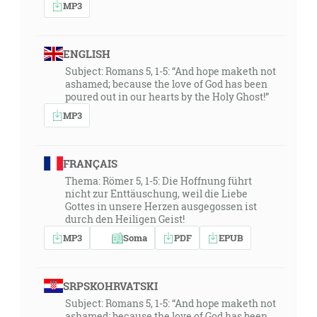
MP3
ENGLISH
Subject: Romans 5, 1-5: “And hope maketh not
ashamed; because the love of God has been
poured out in our hearts by the Holy Ghost!”
MP3
FRANÇAIS
Thema: Römer 5, 1-5: Die Hoffnung führt
nicht zur Enttäuschung, weil die Liebe
Gottes in unsere Herzen ausgegossen ist
durch den Heiligen Geist!
MP3
Soma
PDF
EPUB
SRPSKOHRVATSKI
Subject: Romans 5, 1-5: “And hope maketh not
ashamed; because the love of God has been