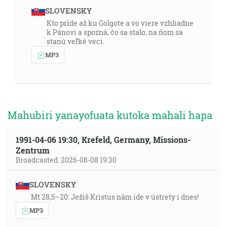
SLOVENSKY
Kto príde až ku Golgote a vo viere vzhliadne
k Pánovi a spozná, čo sa stalo, na ňom sa
stanú veľké veci.
MP3
Mahubiri yanayofuata kutoka mahali hapa
1991-04-06 19:30, Krefeld, Germany, Missions-
Zentrum
Broadcasted: 2026-08-08 19:30
SLOVENSKY
Mt 28,5–20: Ježiš Kristus nám ide v ústrety i dnes!
MP3