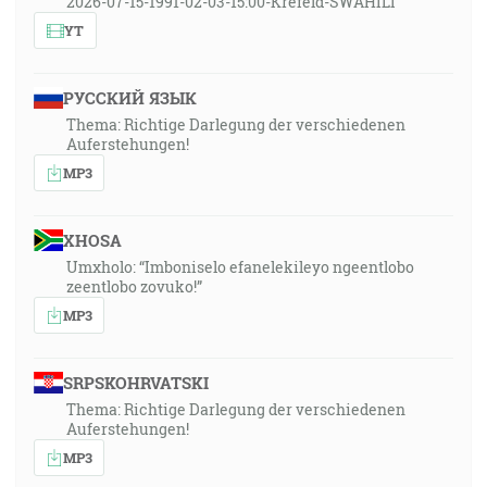
2026-07-15-1991-02-03-15:00-Krefeld-SWAHILI
YT
РУССКИЙ ЯЗЫК
Thema: Richtige Darlegung der verschiedenen
Auferstehungen!
MP3
XHOSA
Umxholo: “Imboniselo efanelekileyo ngeentlobo
zeentlobo zovuko!”
MP3
SRPSKOHRVATSKI
Thema: Richtige Darlegung der verschiedenen
Auferstehungen!
MP3