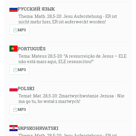
РУССКИЙ ЯЗЫК
Thema: Math. 28,5-20: Jesu Auferstehung - ER ist
nicht mehr hier, ER ist auferweckt worden!
MP3
PORTUGUÊS
Tema: Mateus 28,5-20: “A ressurreição de Jesus — ELE
não está mais aqui, ELE ressuscitou!”
MP3
POLSKI
Temat: Mat. 28,5-20: Zmartwychwstanie Jezusa - Nie
ma go tu, bo wstał z martwych!
MP3
SRPSKOHRVATSKI
Thema: Math. 28,5-20: Jesu Auferstehung - ER ist