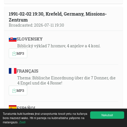
1991-02-02 19:30, Krefeld, Germany, Missions-
Zentrum
Broadcasted: 2026-07-11 19:30
SLOVENSKY
Biblický výklad 7 hromov, 4 anjelov a 4 koní.
MP3
FRANÇAIS
Thema: Biblische Einordnung über die 7 Donner, die
4 Engel und die 4 Rosse!
MP3
ESPAÑOL
Tunatumia kuki kuelewa jinsi unavyotumia tovuti yetu na kufanya
Tema: «¡Clasificación bíblica de los 7 truenos, los 4
Nakubali
bora mazoezi wako. Hii ni pamoja na kubinafsisha yaliyomo na
ángeles y los 4 caballos!»
matangazo.
Zaidi