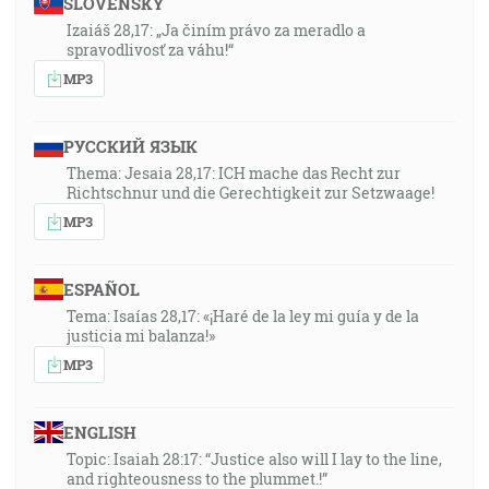
SLOVENSKY
Izaiáš 28,17: „Ja činím právo za meradlo a
spravodlivosť za váhu!“
MP3
РУССКИЙ ЯЗЫК
Thema: Jesaia 28,17: ICH mache das Recht zur
Richtschnur und die Gerechtigkeit zur Setzwaage!
MP3
ESPAÑOL
Tema: Isaías 28,17: «¡Haré de la ley mi guía y de la
justicia mi balanza!»
MP3
ENGLISH
Topic: Isaiah 28:17: “Justice also will I lay to the line,
and righteousness to the plummet.!”