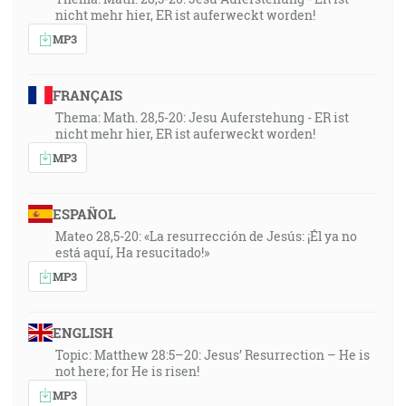
nicht mehr hier, ER ist auferweckt worden!
MP3
FRANÇAIS
Thema: Math. 28,5-20: Jesu Auferstehung - ER ist
nicht mehr hier, ER ist auferweckt worden!
MP3
ESPAÑOL
Mateo 28,5-20: «La resurrección de Jesús: ¡Él ya no
está aquí, Ha resucitado!»
MP3
ENGLISH
Topic: Matthew 28:5–20: Jesus’ Resurrection – He is
not here; for He is risen!
MP3