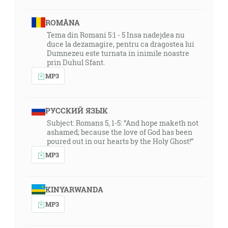
ROMÂNA
Tema din Romani 5:1 - 5 Insa nadejdea nu
duce la dezamagire, pentru ca dragostea lui
Dumnezeu este turnata in inimile noastre
prin Duhul Sfant.
MP3
РУССКИЙ ЯЗЫК
Subject: Romans 5, 1-5: “And hope maketh not
ashamed; because the love of God has been
poured out in our hearts by the Holy Ghost!”
MP3
KINYARWANDA
MP3