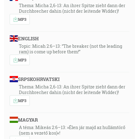
Thema: Micha 2,6-13: An ihrer Spitze zieht dann der
Durchbrecher dahin (nicht der leitende Widder)!
MP3
ENGLISH
Topic: Micah 2:6–13: “The breaker (not the leading
ram) is come up before them!”
MP3
SRPSKOHRVATSKI
Thema: Micha 2,6-13: An ihrer Spitze zieht dann der
Durchbrecher dahin (nicht der leitende Widder)!
MP3
MAGYAR
A téma: Mikeás 2:6–13: »Élen jár majd az hullámtörő
(nem a vezető kos)«!