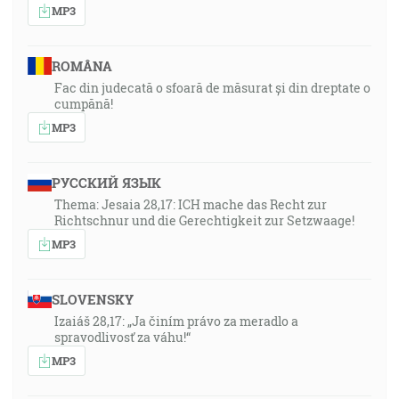
MP3
ROMÂNA
Fac din judecată o sfoară de măsurat și din dreptate o
cumpănă!
MP3
РУССКИЙ ЯЗЫК
Thema: Jesaia 28,17: ICH mache das Recht zur
Richtschnur und die Gerechtigkeit zur Setzwaage!
MP3
SLOVENSKY
Izaiáš 28,17: „Ja činím právo za meradlo a
spravodlivosť za váhu!“
MP3