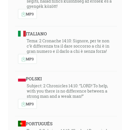
segíts, nálad nincs különbség az erősek és a
gyengék között!
MP3
ITALIANO
Tema: 2 Cronache 14:10: Signore, per te non
c’è differenza tra il dare soccorso a chi è in
gran numero e il darlo a chi è senza forza!
MP3
POLSKI
Subject: 2 Chronicles 14:10: “LORD! To help,
with you there is no difference between a
strong man and a weak man!”
MP3
PORTUGUÊS