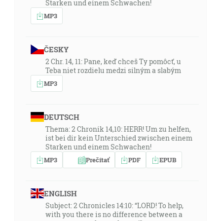
Starken und einem Schwachen!
MP3
ČESKY
2 Chr. 14, 11: Pane, keď chceš Ty pomôcť, u
Teba niet rozdielu medzi silným a slabým
MP3
DEUTSCH
Thema: 2 Chronik 14,10: HERR! Um zu helfen,
ist bei dir kein Unterschied zwischen einem
Starken und einem Schwachen!
MP3
Prečítať
PDF
EPUB
ENGLISH
Subject: 2 Chronicles 14:10: “LORD! To help,
with you there is no difference between a