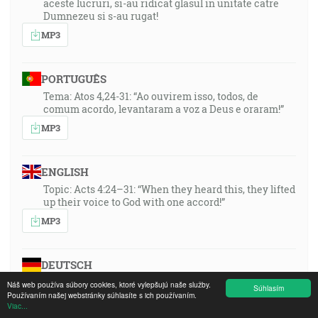
aceste lucruri, si-au ridicat glasul in unitate catre
Dumnezeu si s-au rugat!
MP3
PORTUGUÊS
Tema: Atos 4,24-31: “Ao ouvirem isso, todos, de
comum acordo, levantaram a voz a Deus e oraram!”
MP3
ENGLISH
Topic: Acts 4:24–31: “When they heard this, they lifted
up their voice to God with one accord!”
MP3
DEUTSCH
Thema: Apg. 4,24-31: Als jene es vernommen hatten,
Náš web používa súbory cookies, ktoré vylepšujú naše služby.
Súhlasím
erhoben sie einmütig ihre Stimme zu Gott und
Používaním našej webstránky súhlasíte s ich používaním.
Viac...
beteten!