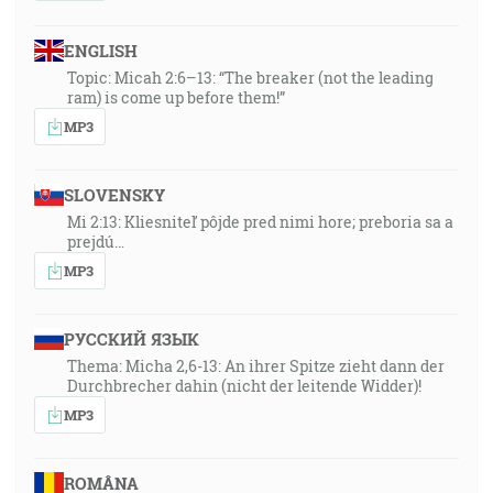
ENGLISH
Topic: Micah 2:6–13: “The breaker (not the leading
ram) is come up before them!”
MP3
SLOVENSKY
Mi 2:13: Kliesniteľ pôjde pred nimi hore; preboria sa a
prejdú…
MP3
РУССКИЙ ЯЗЫК
Thema: Micha 2,6-13: An ihrer Spitze zieht dann der
Durchbrecher dahin (nicht der leitende Widder)!
MP3
ROMÂNA