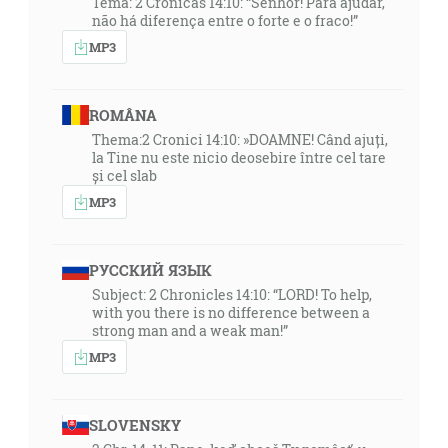
Tema: 2 Crônicas 14:10: “Senhor! Para ajudar,
não há diferença entre o forte e o fraco!”
MP3
ROMÂNA
Thema:2 Cronici 14:10: »DOAMNE! Când ajuți,
la Tine nu este nicio deosebire între cel tare
și cel slab
MP3
РУССКИЙ ЯЗЫК
Subject: 2 Chronicles 14:10: “LORD! To help,
with you there is no difference between a
strong man and a weak man!”
MP3
SLOVENSKY