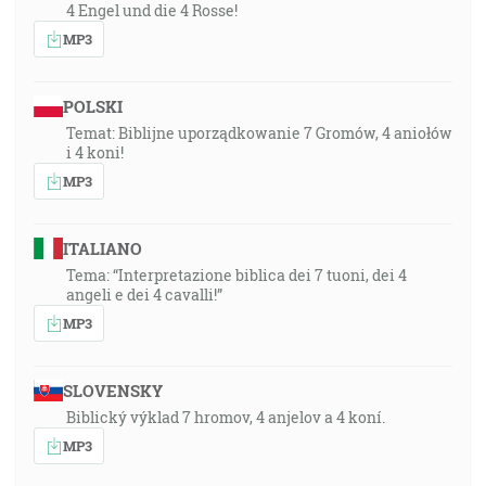
4 Engel und die 4 Rosse!
MP3
POLSKI
Temat: Biblijne uporządkowanie 7 Gromów, 4 aniołów
i 4 koni!
MP3
ITALIANO
Tema: “Interpretazione biblica dei 7 tuoni, dei 4
angeli e dei 4 cavalli!”
MP3
SLOVENSKY
Biblický výklad 7 hromov, 4 anjelov a 4 koní.
MP3