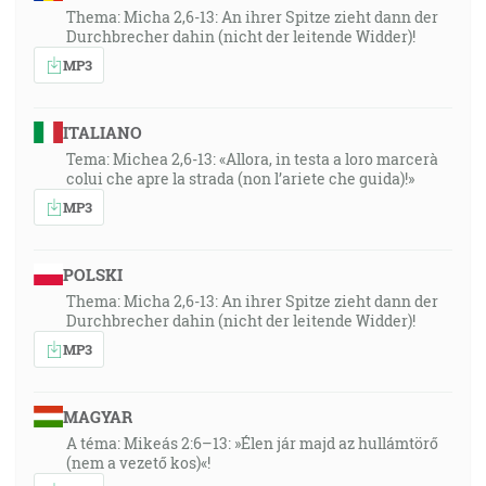
Thema: Micha 2,6-13: An ihrer Spitze zieht dann der
Durchbrecher dahin (nicht der leitende Widder)!
MP3
ITALIANO
Tema: Michea 2,6-13: «Allora, in testa a loro marcerà
colui che apre la strada (non l’ariete che guida)!»
MP3
POLSKI
Thema: Micha 2,6-13: An ihrer Spitze zieht dann der
Durchbrecher dahin (nicht der leitende Widder)!
MP3
MAGYAR
A téma: Mikeás 2:6–13: »Élen jár majd az hullámtörő
(nem a vezető kos)«!