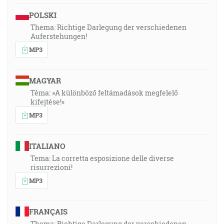
POLSKI
Thema: Richtige Darlegung der verschiedenen
Auferstehungen!
MP3
MAGYAR
Téma: »A különböző feltámadások megfelelő
kifejtése!«
MP3
ITALIANO
Tema: La corretta esposizione delle diverse
risurrezioni!
MP3
FRANÇAIS
Thema: Richtige Darlegung der verschiedenen