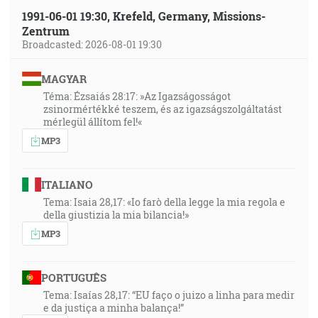
1991-06-01 19:30, Krefeld, Germany, Missions-
Zentrum
Broadcasted: 2026-08-01 19:30
MAGYAR
Téma: Ézsaiás 28:17: »Az Igazságosságot
zsinormértékké teszem, és az igazságszolgáltatást
mérlegül állítom fel!«
MP3
ITALIANO
Tema: Isaia 28,17: «Io farò della legge la mia regola e
della giustizia la mia bilancia!»
MP3
PORTUGUÊS
Tema: Isaías 28,17: “EU faço o juizo a linha para medir
e da justiça a minha balança!”