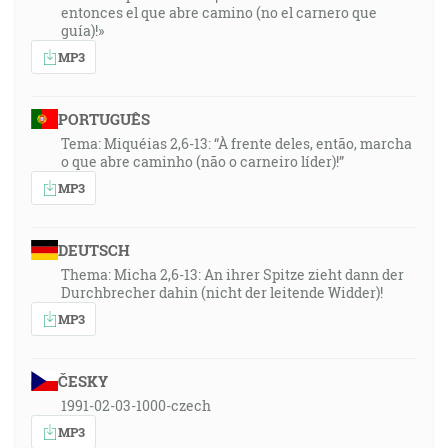
entonces el que abre camino (no el carnero que
guía)!»
MP3
PORTUGUÊS
Tema: Miquéias 2,6-13: “À frente deles, então, marcha
o que abre caminho (não o carneiro líder)!”
MP3
DEUTSCH
Thema: Micha 2,6-13: An ihrer Spitze zieht dann der
Durchbrecher dahin (nicht der leitende Widder)!
MP3
ČESKY
1991-02-03-1000-czech
MP3