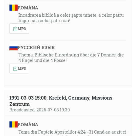
ROMÂNA
Încadrarea biblică a celor șapte tunete, a celor patru
îngeri și a celor patru cai!
MP3
РУССКИЙ ЯЗЫК
Thema: Biblische Einordnung über die 7 Donner, die
4 Engel und die 4 Rosse!
MP3
1991-03-03 15:00, Krefeld, Germany, Missions-
Zentrum
Broadcasted: 2026-07-08 19:30
ROMÂNA
Tema din Faptele Apostolilor 4:24 - 31 Cand au auzit ei