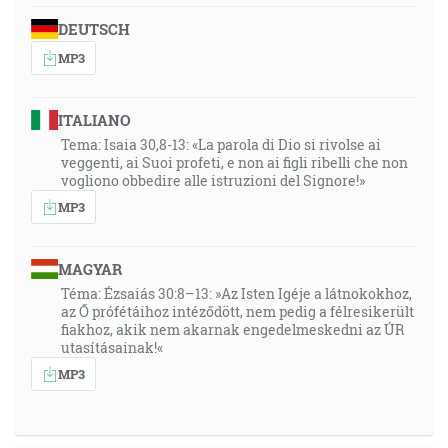
DEUTSCH
MP3
ITALIANO
Tema: Isaia 30,8-13: «La parola di Dio si rivolse ai
veggenti, ai Suoi profeti, e non ai figli ribelli che non
vogliono obbedire alle istruzioni del Signore!»
MP3
MAGYAR
Téma: Ézsaiás 30:8–13: »Az Isten Igéje a látnokokhoz,
az Ő prófétáihoz intéződött, nem pedig a félresikerült
fiakhoz, akik nem akarnak engedelmeskedni az ÚR
utasításainak!«
MP3