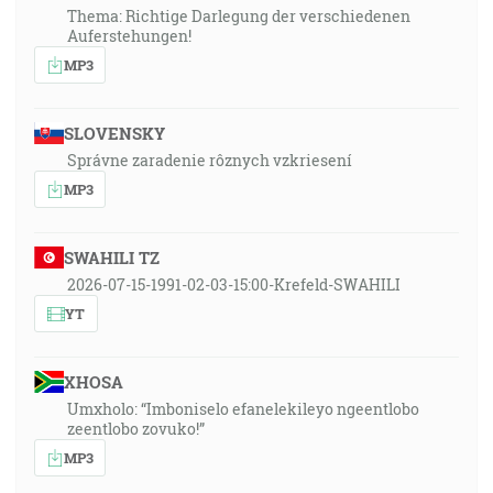
Thema: Richtige Darlegung der verschiedenen
Auferstehungen!
MP3
SLOVENSKY
Správne zaradenie rôznych vzkriesení
MP3
SWAHILI TZ
2026-07-15-1991-02-03-15:00-Krefeld-SWAHILI
YT
XHOSA
Umxholo: “Imboniselo efanelekileyo ngeentlobo
zeentlobo zovuko!”
MP3