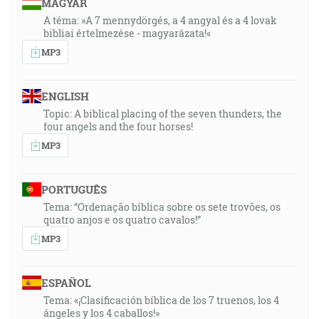
MAGYAR
A téma: »A 7 mennydörgés, a 4 angyal és a 4 lovak
bibliai értelmezése - magyarázata!«
MP3
ENGLISH
Topic: A biblical placing of the seven thunders, the
four angels and the four horses!
MP3
PORTUGUÊS
Tema: “Ordenação bíblica sobre os sete trovões, os
quatro anjos e os quatro cavalos!”
MP3
ESPAÑOL
Tema: «¡Clasificación bíblica de los 7 truenos, los 4
ángeles y los 4 caballos!»