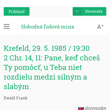
'
Prihlásiť
Slovensky
A
+
Slobodná ľudová misia
Krefeld, 29. 5. 1985 / 19:30
2 Chr. 14, 11: Pane, keď chceš
Ty pomôcť, u Teba niet
rozdielu medzi silným a
slabým
Ewald Frank
slovensky