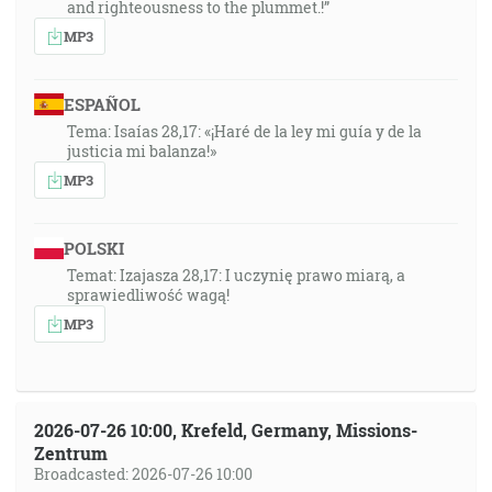
and righteousness to the plummet.!”
MP3
ESPAÑOL
Tema: Isaías 28,17: «¡Haré de la ley mi guía y de la
justicia mi balanza!»
MP3
POLSKI
Temat: Izajasza 28,17: I uczynię prawo miarą, a
sprawiedliwość wagą!
MP3
2026-07-26 10:00, Krefeld, Germany, Missions-
Zentrum
Broadcasted: 2026-07-26 10:00