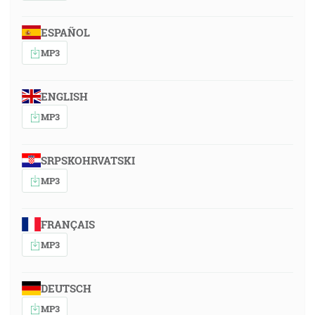
ESPAÑOL
MP3
ENGLISH
MP3
SRPSKOHRVATSKI
MP3
FRANÇAIS
MP3
DEUTSCH
MP3