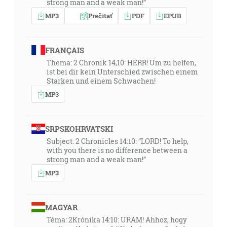
strong man and a weak man!”
MP3
Prečítať
PDF
EPUB
FRANÇAIS
Thema: 2 Chronik 14,10: HERR! Um zu helfen,
ist bei dir kein Unterschied zwischen einem
Starken und einem Schwachen!
MP3
SRPSKOHRVATSKI
Subject: 2 Chronicles 14:10: “LORD! To help,
with you there is no difference between a
strong man and a weak man!”
MP3
MAGYAR
Téma: 2Krónika 14:10: URAM! Ahhoz, hogy