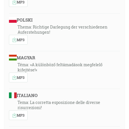
MP3
POLSKI
Thema: Richtige Darlegung der verschiedenen
Auferstehungen!
MP3
MAGYAR
Téma: »A különböző feltámadások megfelelő
kifejtése!«
MP3
ITALIANO
Tema: La corretta esposizione delle diverse
risurrezioni!
MP3