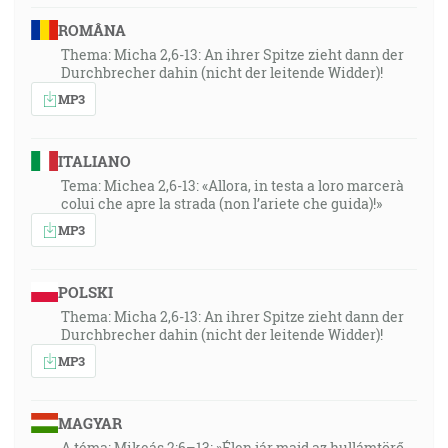
ROMÂNA
Thema: Micha 2,6-13: An ihrer Spitze zieht dann der
Durchbrecher dahin (nicht der leitende Widder)!
MP3
ITALIANO
Tema: Michea 2,6-13: «Allora, in testa a loro marcerà
colui che apre la strada (non l’ariete che guida)!»
MP3
POLSKI
Thema: Micha 2,6-13: An ihrer Spitze zieht dann der
Durchbrecher dahin (nicht der leitende Widder)!
MP3
MAGYAR
A téma: Mikeás 2:6–13: »Élen jár majd az hullámtörő