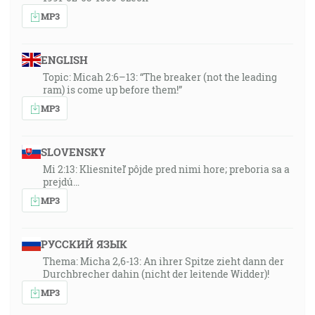
MP3
ENGLISH
Topic: Micah 2:6–13: “The breaker (not the leading
ram) is come up before them!”
MP3
SLOVENSKY
Mi 2:13: Kliesniteľ pôjde pred nimi hore; preboria sa a
prejdú…
MP3
РУССКИЙ ЯЗЫК
Thema: Micha 2,6-13: An ihrer Spitze zieht dann der
Durchbrecher dahin (nicht der leitende Widder)!
MP3