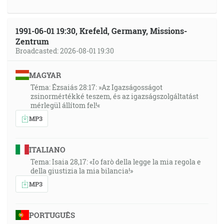
1991-06-01 19:30, Krefeld, Germany, Missions-
Zentrum
Broadcasted: 2026-08-01 19:30
MAGYAR
Téma: Ézsaiás 28:17: »Az Igazságosságot
zsinormértékké teszem, és az igazságszolgáltatást
mérlegül állítom fel!«
MP3
ITALIANO
Tema: Isaia 28,17: «Io farò della legge la mia regola e
della giustizia la mia bilancia!»
MP3
PORTUGUÊS