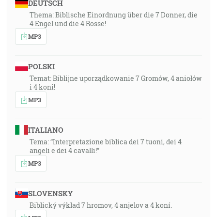
DEUTSCH
Thema: Biblische Einordnung über die 7 Donner, die
4 Engel und die 4 Rosse!
MP3
POLSKI
Temat: Biblijne uporządkowanie 7 Gromów, 4 aniołów
i 4 koni!
MP3
ITALIANO
Tema: “Interpretazione biblica dei 7 tuoni, dei 4
angeli e dei 4 cavalli!”
MP3
SLOVENSKY
Biblický výklad 7 hromov, 4 anjelov a 4 koní.