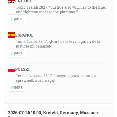
ENGLISH
Topic: Isaiah 28:17: “Justice also will I lay to the line,
and righteousness to the plummet.!”
MP3
ESPAÑOL
Tema: Isaías 28,17: «¡Haré de la ley mi guía y de la
justicia mi balanza!»
MP3
POLSKI
Temat: Izajasza 28,17: I uczynię prawo miarą, a
sprawiedliwość wagą!
MP3
2026-07-26 10:00, Krefeld, Germany, Missions-