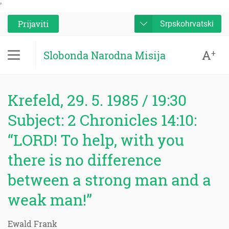
'
Prijaviti
Srpskohrvatski
A
+
Slobonda Narodna Misija
Krefeld, 29. 5. 1985 / 19:30
Subject: 2 Chronicles 14:10:
“LORD! To help, with you
there is no difference
between a strong man and a
weak man!”
Ewald Frank