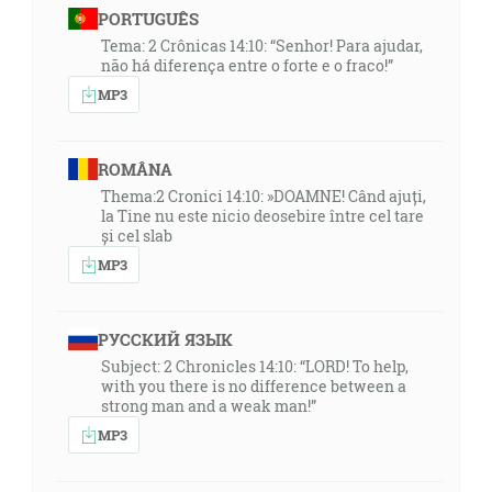
PORTUGUÊS
Tema: 2 Crônicas 14:10: “Senhor! Para ajudar,
não há diferença entre o forte e o fraco!”
MP3
ROMÂNA
Thema:2 Cronici 14:10: »DOAMNE! Când ajuți,
la Tine nu este nicio deosebire între cel tare
și cel slab
MP3
РУССКИЙ ЯЗЫК
Subject: 2 Chronicles 14:10: “LORD! To help,
with you there is no difference between a
strong man and a weak man!”
MP3