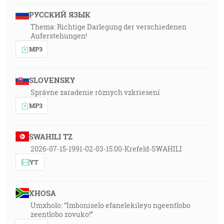
РУССКИЙ ЯЗЫК
Thema: Richtige Darlegung der verschiedenen
Auferstehungen!
MP3
SLOVENSKY
Správne zaradenie rôznych vzkriesení
MP3
SWAHILI TZ
2026-07-15-1991-02-03-15:00-Krefeld-SWAHILI
YT
XHOSA
Umxholo: “Imboniselo efanelekileyo ngeentlobo
zeentlobo zovuko!”