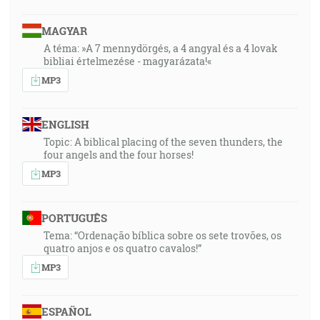
MAGYAR
A téma: »A 7 mennydörgés, a 4 angyal és a 4 lovak
bibliai értelmezése - magyarázata!«
MP3
ENGLISH
Topic: A biblical placing of the seven thunders, the
four angels and the four horses!
MP3
PORTUGUÊS
Tema: “Ordenação bíblica sobre os sete trovões, os
quatro anjos e os quatro cavalos!”
MP3
ESPAÑOL