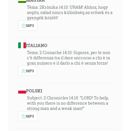
MAGYAR
Téma: 2Krónika 14:10: URAM! Ahhoz, hogy
segíts, nálad nincs különbség az erősek és a
gyengék között!
MP3
ITALIANO
Tema: 2 Cronache 14:10: Signore, per te non
c’è differenza tra il dare soccorso a chi è in
gran numero e il darlo a chi è senza forza!
MP3
POLSKI
Subject: 2 Chronicles 14:10: “LORD! To help,
with you there is no difference between a
strong man and a weak man!”
MP3