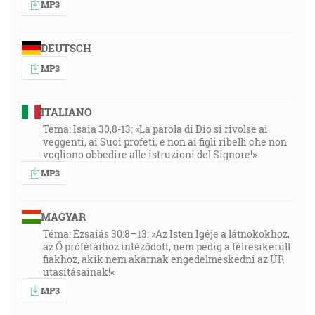
MP3
DEUTSCH
MP3
ITALIANO
Tema: Isaia 30,8-13: «La parola di Dio si rivolse ai
veggenti, ai Suoi profeti, e non ai figli ribelli che non
vogliono obbedire alle istruzioni del Signore!»
MP3
MAGYAR
Téma: Ézsaiás 30:8–13: »Az Isten Igéje a látnokokhoz,
az Ő prófétáihoz intéződött, nem pedig a félresikerült
fiakhoz, akik nem akarnak engedelmeskedni az ÚR
utasításainak!«
MP3