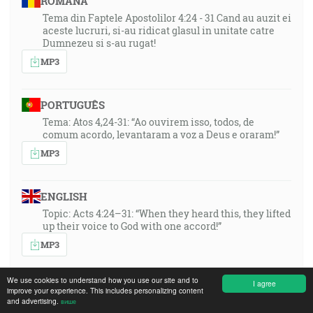
ROMÂNA
Tema din Faptele Apostolilor 4:24 - 31 Cand au auzit ei
aceste lucruri, si-au ridicat glasul in unitate catre
Dumnezeu si s-au rugat!
MP3
PORTUGUÊS
Tema: Atos 4,24-31: “Ao ouvirem isso, todos, de
comum acordo, levantaram a voz a Deus e oraram!”
MP3
ENGLISH
Topic: Acts 4:24–31: “When they heard this, they lifted
up their voice to God with one accord!”
MP3
We use cookies to understand how you use our site and to
I agree
DEUTSCH
improve your experience. This includes personalizing content
and advertising.
више
Thema: Apg. 4,24-31: Als jene es vernommen hatten,