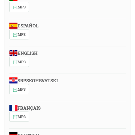
MP3
ESPAÑOL
MP3
ENGLISH
MP3
SRPSKOHRVATSKI
MP3
FRANÇAIS
MP3