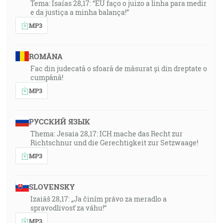
Tema: Isaías 28,17: “EU faço o juizo a linha para medir
e da justiça a minha balança!”
MP3
ROMÂNA
Fac din judecată o sfoară de măsurat și din dreptate o
cumpănă!
MP3
РУССКИЙ ЯЗЫК
Thema: Jesaia 28,17: ICH mache das Recht zur
Richtschnur und die Gerechtigkeit zur Setzwaage!
MP3
SLOVENSKY
Izaiáš 28,17: „Ja činím právo za meradlo a
spravodlivosť za váhu!“
MP3