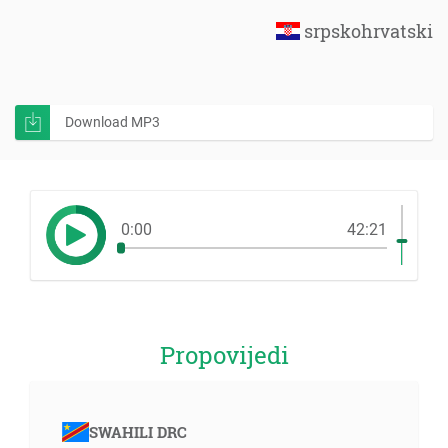
srpskohrvatski
Download MP3
0:00
42:21
Propovijedi
SWAHILI DRC