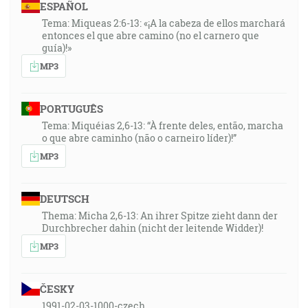
ESPAÑOL
Tema: Miqueas 2:6-13: «¡A la cabeza de ellos marchará
entonces el que abre camino (no el carnero que
guía)!»
MP3
PORTUGUÊS
Tema: Miquéias 2,6-13: “À frente deles, então, marcha
o que abre caminho (não o carneiro líder)!”
MP3
DEUTSCH
Thema: Micha 2,6-13: An ihrer Spitze zieht dann der
Durchbrecher dahin (nicht der leitende Widder)!
MP3
ČESKY
1991-02-03-1000-czech