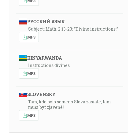
MP3
РУССКИЙ ЯЗЫК
Subject: Math. 2:13-23: “Divine instructions!”
MP3
KINYARWANDA
Instructions divines
MP3
SLOVENSKY
Tam, kde bolo semeno Slova zasiate, tam
musí byť zjavené!
MP3