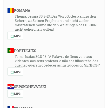
ROMÂNA
Thema: Jesaia 30,8-13: Das Wort Gottes kam zu den
Sehern, zu Seinen Propheten und nicht zu den
missratenen Söhne die den Weisungen des HERRN
nicht gehorchen wollen!
MP3
PORTUGUÊS
Tema: Isaías 30,8-13: “A Palavra de Deus veio aos
videntes, aos seus profetas, e não aos filhos rebeldes
que não querem obedecer às instruções do SENHOR!”
MP3
SRPSKOHRVATSKI
MP3