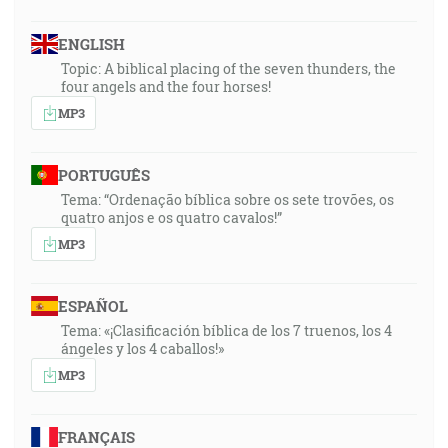
ENGLISH
Topic: A biblical placing of the seven thunders, the
four angels and the four horses!
MP3
PORTUGUÊS
Tema: “Ordenação bíblica sobre os sete trovões, os
quatro anjos e os quatro cavalos!”
MP3
ESPAÑOL
Tema: «¡Clasificación bíblica de los 7 truenos, los 4
ángeles y los 4 caballos!»
MP3
FRANÇAIS