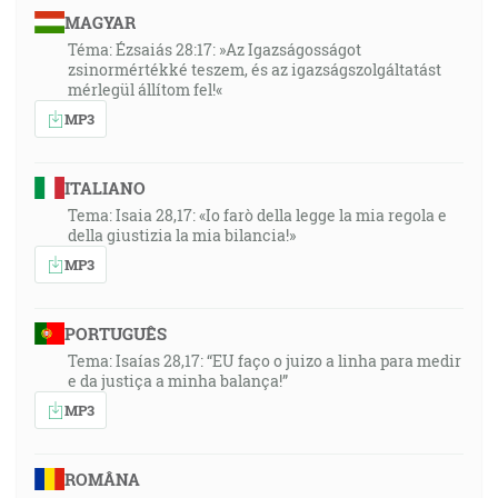
MAGYAR
Téma: Ézsaiás 28:17: »Az Igazságosságot
zsinormértékké teszem, és az igazságszolgáltatást
mérlegül állítom fel!«
MP3
ITALIANO
Tema: Isaia 28,17: «Io farò della legge la mia regola e
della giustizia la mia bilancia!»
MP3
PORTUGUÊS
Tema: Isaías 28,17: “EU faço o juizo a linha para medir
e da justiça a minha balança!”
MP3
ROMÂNA