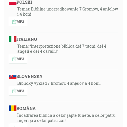
POLSKI
Temat: Biblijne uporządkowanie 7 Gromów, 4 aniołów
i 4 koni!
MP3
ITALIANO
Tema: “Interpretazione biblica dei 7 tuoni, dei 4
angeli e dei 4 cavalli!”
MP3
SLOVENSKY
Biblický výklad 7 hromov, 4 anjelov a 4 koní.
MP3
ROMÂNA
Încadrarea biblică a celor șapte tunete, a celor patru
îngeri și a celor patru cai!