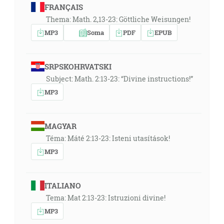
FRANÇAIS
Thema: Math. 2,13-23: Göttliche Weisungen!
MP3
Soma
PDF
EPUB
SRPSKOHRVATSKI
Subject: Math. 2:13-23: “Divine instructions!”
MP3
MAGYAR
Téma: Máté 2:13-23: Isteni utasítások!
MP3
ITALIANO
Tema: Mat 2:13-23: Istruzioni divine!
MP3