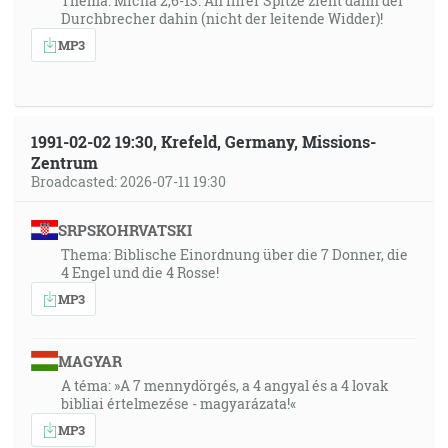
Thema: Micha 2,6-13: An ihrer Spitze zieht dann der
Durchbrecher dahin (nicht der leitende Widder)!
MP3
1991-02-02 19:30, Krefeld, Germany, Missions-
Zentrum
Broadcasted: 2026-07-11 19:30
SRPSKOHRVATSKI
Thema: Biblische Einordnung über die 7 Donner, die
4 Engel und die 4 Rosse!
MP3
MAGYAR
A téma: »A 7 mennydörgés, a 4 angyal és a 4 lovak
bibliai értelmezése - magyarázata!«
MP3