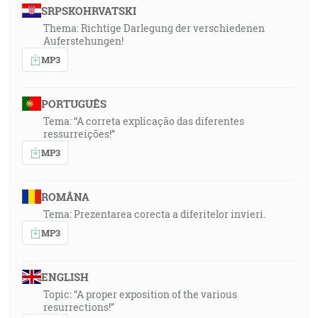
SRPSKOHRVATSKI
Thema: Richtige Darlegung der verschiedenen
Auferstehungen!
MP3
PORTUGUÊS
Tema: “A correta explicação das diferentes
ressurreições!”
MP3
ROMÂNA
Tema: Prezentarea corecta a diferitelor invieri.
MP3
ENGLISH
Topic: “A proper exposition of the various
resurrections!”