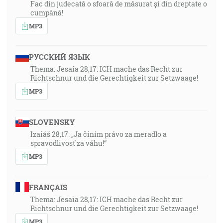
Fac din judecată o sfoară de măsurat și din dreptate o
cumpănă!
MP3
РУССКИЙ ЯЗЫК
Thema: Jesaia 28,17: ICH mache das Recht zur
Richtschnur und die Gerechtigkeit zur Setzwaage!
MP3
SLOVENSKY
Izaiáš 28,17: „Ja činím právo za meradlo a
spravodlivosť za váhu!“
MP3
FRANÇAIS
Thema: Jesaia 28,17: ICH mache das Recht zur
Richtschnur und die Gerechtigkeit zur Setzwaage!
MP3