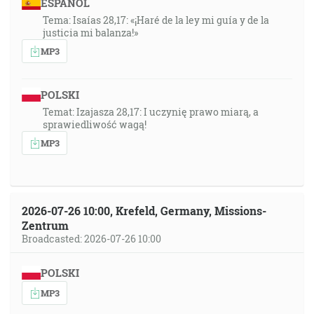
ESPAÑOL
Tema: Isaías 28,17: «¡Haré de la ley mi guía y de la
justicia mi balanza!»
MP3
POLSKI
Temat: Izajasza 28,17: I uczynię prawo miarą, a
sprawiedliwość wagą!
MP3
2026-07-26 10:00, Krefeld, Germany, Missions-
Zentrum
Broadcasted: 2026-07-26 10:00
POLSKI
MP3