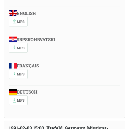
ENGLISH
MP3
SRPSKOHRVATSKI
MP3
FRANÇAIS
MP3
DEUTSCH
MP3
1991-02-03 15:00, Krefeld, Germany, Missions-