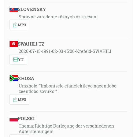
SLOVENSKY
Správne zaradenie rôznych vzkriesení
MP3
SWAHILI TZ
2026-07-15-1991-02-03-15:00-Krefeld-SWAHILI
YT
XHOSA
Umxholo: “Imboniselo efanelekileyo ngeentlobo
zeentlobo zovuko!”
MP3
POLSKI
Thema: Richtige Darlegung der verschiedenen
Auferstehungen!