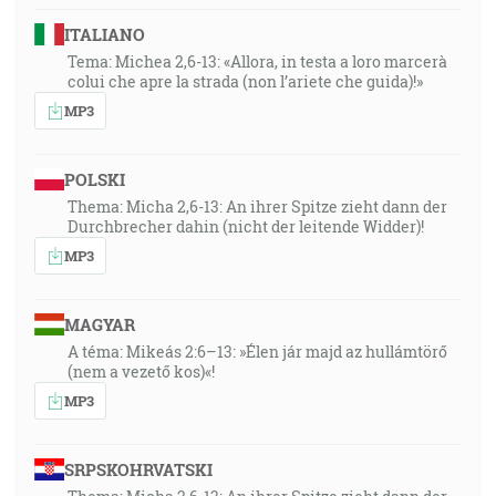
ITALIANO
Tema: Michea 2,6-13: «Allora, in testa a loro marcerà
colui che apre la strada (non l’ariete che guida)!»
MP3
POLSKI
Thema: Micha 2,6-13: An ihrer Spitze zieht dann der
Durchbrecher dahin (nicht der leitende Widder)!
MP3
MAGYAR
A téma: Mikeás 2:6–13: »Élen jár majd az hullámtörő
(nem a vezető kos)«!
MP3
SRPSKOHRVATSKI