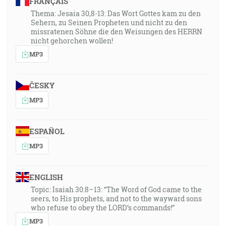
FRANÇAIS
Thema: Jesaia 30,8-13: Das Wort Gottes kam zu den
Sehern, zu Seinen Propheten und nicht zu den
missratenen Söhne die den Weisungen des HERRN
nicht gehorchen wollen!
MP3
ČESKY
MP3
ESPAÑOL
MP3
ENGLISH
Topic: Isaiah 30:8–13: “The Word of God came to the
seers, to His prophets, and not to the wayward sons
who refuse to obey the LORD’s commands!”
MP3