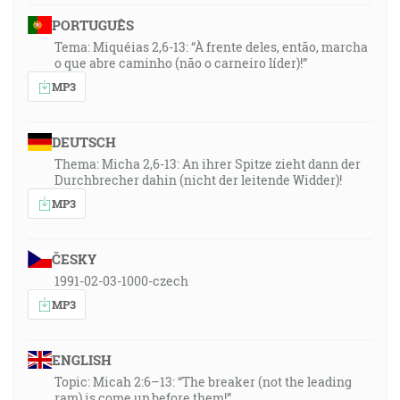
PORTUGUÊS
Tema: Miquéias 2,6-13: “À frente deles, então, marcha
o que abre caminho (não o carneiro líder)!”
MP3
DEUTSCH
Thema: Micha 2,6-13: An ihrer Spitze zieht dann der
Durchbrecher dahin (nicht der leitende Widder)!
MP3
ČESKY
1991-02-03-1000-czech
MP3
ENGLISH
Topic: Micah 2:6–13: “The breaker (not the leading
ram) is come up before them!”