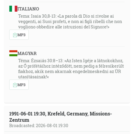
ITALIANO
Tema: Isaia 30,8-13: «La parola di Dio si rivolse ai
veggenti, ai Suoi profeti, e non ai figli ribelli che non
vogliono obbedire alle istruzioni del Signore!»
MP3
MAGYAR
Téma: Ézsaiás 30:8–13: »Az Isten Igéje a látnokokhoz,
az Ő prófétáihoz intéződött, nem pedig a félresikerült
fiakhoz, akik nem akarnak engedelmeskedni az ÚR
utasításainak!«
MP3
1991-06-01 19:30, Krefeld, Germany, Missions-
Zentrum
Broadcasted: 2026-08-01 19:30