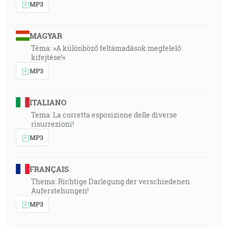
MP3
MAGYAR
Téma: »A különböző feltámadások megfelelő
kifejtése!«
MP3
ITALIANO
Tema: La corretta esposizione delle diverse
risurrezioni!
MP3
FRANÇAIS
Thema: Richtige Darlegung der verschiedenen
Auferstehungen!
MP3