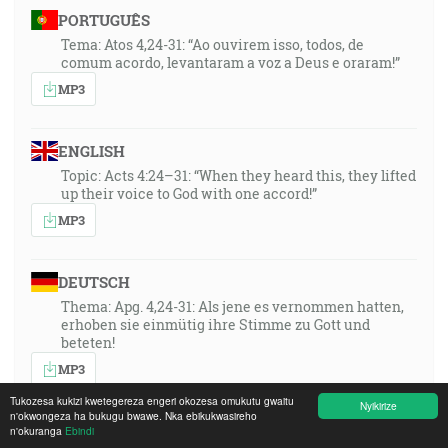
PORTUGUÊS
Tema: Atos 4,24-31: “Ao ouvirem isso, todos, de
comum acordo, levantaram a voz a Deus e oraram!”
MP3
ENGLISH
Topic: Acts 4:24–31: “When they heard this, they lifted
up their voice to God with one accord!”
MP3
DEUTSCH
Thema: Apg. 4,24-31: Als jene es vernommen hatten,
erhoben sie einmütig ihre Stimme zu Gott und
beteten!
MP3
Tukozesa kukizi kwetegereza engeri okozesa omukutu gwaitu
Nyikirize
n'okwongeza ha bukugu bwawe. Nka ebikukwasireho
SRPSKOHRVATSKI
n'okuranga
Ebindi