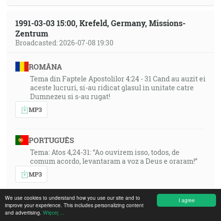
1991-03-03 15:00, Krefeld, Germany, Missions-
Zentrum
Broadcasted: 2026-07-08 19:30
ROMÂNA
Tema din Faptele Apostolilor 4:24 - 31 Cand au auzit ei
aceste lucruri, si-au ridicat glasul in unitate catre
Dumnezeu si s-au rugat!
MP3
PORTUGUÊS
Tema: Atos 4,24-31: “Ao ouvirem isso, todos, de
comum acordo, levantaram a voz a Deus e oraram!”
MP3
We use cookies to understand how you use our site and to
I agree
ENGLISH
improve your experience. This includes personalizing content
and advertising.
Więcej ...
Topic: Acts 4:24–31: “When they heard this, they lifted