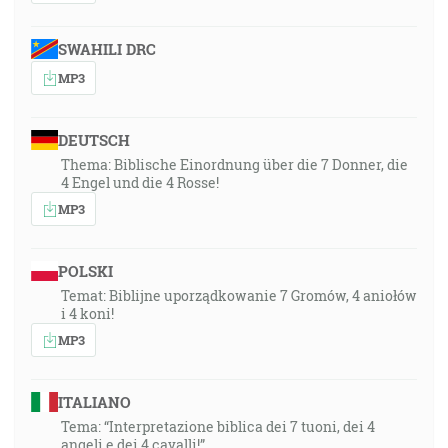
SWAHILI DRC
MP3
DEUTSCH
Thema: Biblische Einordnung über die 7 Donner, die
4 Engel und die 4 Rosse!
MP3
POLSKI
Temat: Biblijne uporządkowanie 7 Gromów, 4 aniołów
i 4 koni!
MP3
ITALIANO
Tema: “Interpretazione biblica dei 7 tuoni, dei 4
angeli e dei 4 cavalli!”