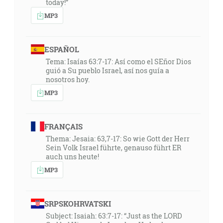
today!”
MP3
ESPAÑOL
Tema: Isaías 63:7-17: Así como el SEñor Dios
guió a Su pueblo Israel, así nos guía a
nosotros hoy.
MP3
FRANÇAIS
Thema: Jesaia: 63,7-17: So wie Gott der Herr
Sein Volk Israel führte, genauso führt ER
auch uns heute!
MP3
SRPSKOHRVATSKI
Subject: Isaiah: 63:7-17: “Just as the LORD