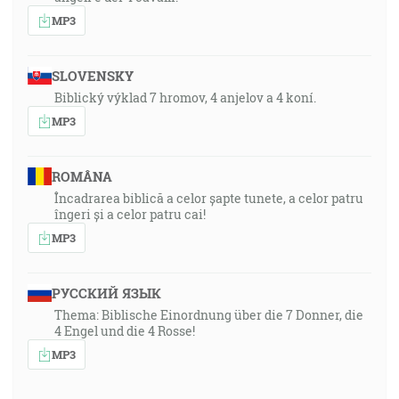
MP3
SLOVENSKY
Biblický výklad 7 hromov, 4 anjelov a 4 koní.
MP3
ROMÂNA
Încadrarea biblică a celor șapte tunete, a celor patru
îngeri și a celor patru cai!
MP3
РУССКИЙ ЯЗЫК
Thema: Biblische Einordnung über die 7 Donner, die
4 Engel und die 4 Rosse!
MP3