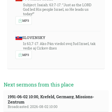
Subject: Isaiah: 63:7-17: “Just as the LORD
God led His people Israel, so He leads us
today!”
MP3
SLOVENSKY
Iz 63,7-17: Ako Pán viedol svoj ľud Izrael, tak
vedie aj Cirkev dnes
MP3
Next sermons from this place
1991-06-02 10:00, Krefeld, Germany, Missions-
Zentrum
Broadcasted: 2026-08-02 10:00