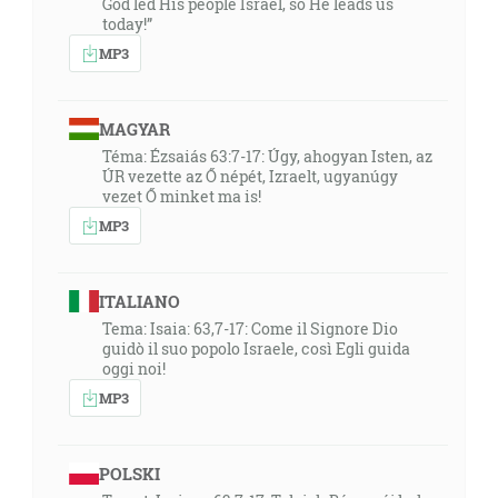
God led His people Israel, so He leads us
today!”
MP3
MAGYAR
Téma: Ézsaiás 63:7-17: Úgy, ahogyan Isten, az
ÚR vezette az Ő népét, Izraelt, ugyanúgy
vezet Ő minket ma is!
MP3
ITALIANO
Tema: Isaia: 63,7-17: Come il Signore Dio
guidò il suo popolo Israele, così Egli guida
oggi noi!
MP3
POLSKI