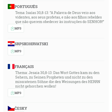
PORTUGUÊS
Tema: Isaías 30,8-13: “A Palavra de Deus veio aos
videntes, aos seus profetas, e não aos filhos rebeldes
que não querem obedecer às instruções do SENHOR!”
MP3
SRPSKOHRVATSKI
MP3
FRANÇAIS
Thema: Jesaia 30,8-13: Das Wort Gottes kam zu den
Sehern, zu Seinen Propheten und nicht zu den
missratenen Söhne die den Weisungen des HERRN
nicht gehorchen wollen!
MP3
ČESKY