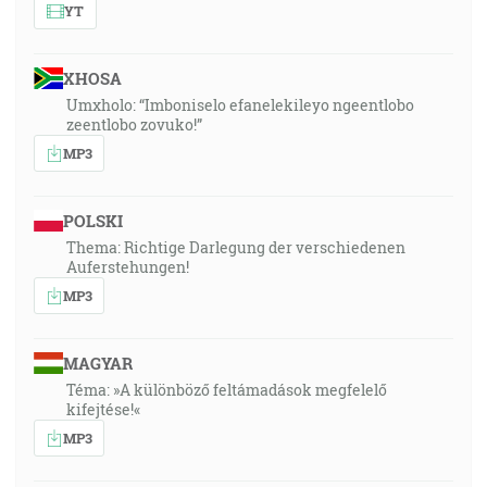
YT
XHOSA
Umxholo: “Imboniselo efanelekileyo ngeentlobo
zeentlobo zovuko!”
MP3
POLSKI
Thema: Richtige Darlegung der verschiedenen
Auferstehungen!
MP3
MAGYAR
Téma: »A különböző feltámadások megfelelő
kifejtése!«
MP3