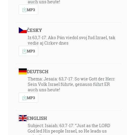
auch uns heute!
MP3
ČESKY
Iz 63,7-17: Ako Pán viedol svoj ľud Izrael, tak
vedie aj Cirkev dnes
MP3
DEUTSCH
Thema: Jesaia: 63,7-17: So wie Gott der Herr
Sein Volk Israel führte, genauso führt ER
auch uns heute!
MP3
ENGLISH
Subject: Isaiah: 63:7-17: “Just as the LORD
God led His people Israel, so He leads us