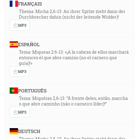
FRANÇAIS
Thema: Micha 2,6-13: An ihrer Spitze zieht dann der
Durchbrecher dahin (nicht der leitende Widder)!
MP3
ESPAÑOL
Tema: Miqueas 2:6-13: «¡A la cabeza de ellos marchará
entonces el que abre camino (no el carnero que
guía)!»
MP3
PORTUGUÊS
Tema: Miquéias 2,6-13: “À frente deles, então, marcha
o que abre caminho (não o carneiro líder)!”
MP3
DEUTSCH
Thema: Micha 2,6-13: An ihrer Spitze zieht dann der