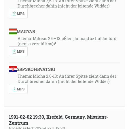
Thema: Micha 2,6-13: An ihrer Spitze zieht dann der
Durchbrecher dahin (nicht der leitende Widder)!
MP3
MAGYAR
A téma: Mikeás 2:6–13: »Élen jár majd az hullámtörő
(nem a vezető kos)«!
MP3
SRPSKOHRVATSKI
Thema: Micha 2,6-13: An ihrer Spitze zieht dann der
Durchbrecher dahin (nicht der leitende Widder)!
MP3
1991-02-02 19:30, Krefeld, Germany, Missions-
Zentrum
Broadcasted: 2026-07-11 19:30