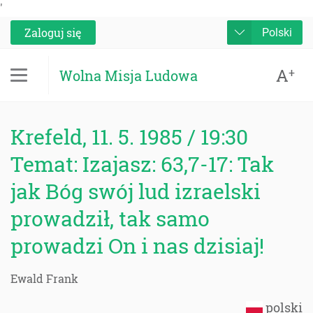
'
Zaloguj się
Polski
A
+
Wolna Misja Ludowa
Krefeld, 11. 5. 1985 / 19:30
Temat: Izajasz: 63,7-17: Tak
jak Bóg swój lud izraelski
prowadził, tak samo
prowadzi On i nas dzisiaj!
Ewald Frank
polski