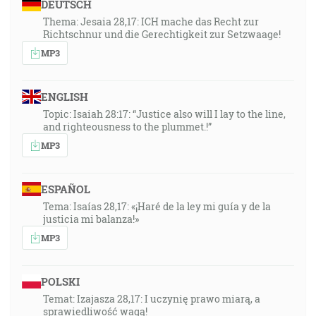
DEUTSCH
Thema: Jesaia 28,17: ICH mache das Recht zur
Richtschnur und die Gerechtigkeit zur Setzwaage!
MP3
ENGLISH
Topic: Isaiah 28:17: “Justice also will I lay to the line,
and righteousness to the plummet.!”
MP3
ESPAÑOL
Tema: Isaías 28,17: «¡Haré de la ley mi guía y de la
justicia mi balanza!»
MP3
POLSKI
Temat: Izajasza 28,17: I uczynię prawo miarą, a
sprawiedliwość wagą!