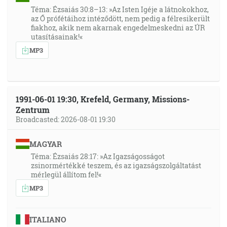
Téma: Ézsaiás 30:8–13: »Az Isten Igéje a látnokokhoz,
az Ő prófétáihoz intéződött, nem pedig a félresikerült
fiakhoz, akik nem akarnak engedelmeskedni az ÚR
utasításainak!«
MP3
1991-06-01 19:30, Krefeld, Germany, Missions-
Zentrum
Broadcasted: 2026-08-01 19:30
MAGYAR
Téma: Ézsaiás 28:17: »Az Igazságosságot
zsinormértékké teszem, és az igazságszolgáltatást
mérlegül állítom fel!«
MP3
ITALIANO