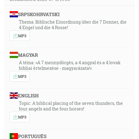
SRPSKOHRVATSKI
Thema: Biblische Einordnung über die 7 Donner, die
4 Engel und die 4 Rosse!
MP3
MAGYAR
A téma: »A 7 mennydörgés, a 4 angyal és a 4 lovak
bibliai értelmezése - magyarázata!«
MP3
ENGLISH
Topic: A biblical placing of the seven thunders, the
four angels and the four horses!
MP3
PORTUGUÊS