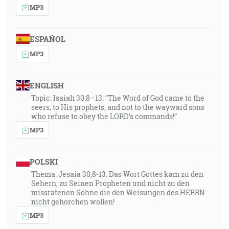
MP3
ESPAÑOL
MP3
ENGLISH
Topic: Isaiah 30:8–13: “The Word of God came to the
seers, to His prophets, and not to the wayward sons
who refuse to obey the LORD’s commands!”
MP3
POLSKI
Thema: Jesaia 30,8-13: Das Wort Gottes kam zu den
Sehern, zu Seinen Propheten und nicht zu den
missratenen Söhne die den Weisungen des HERRN
nicht gehorchen wollen!
MP3