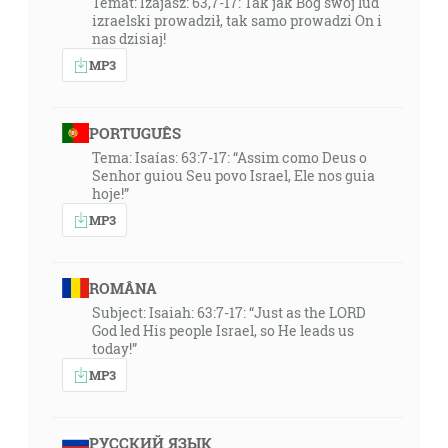
Temat: Izajasz: 63,7-17: Tak jak Bóg swój lud
izraelski prowadził, tak samo prowadzi On i
nas dzisiaj!
MP3
PORTUGUÊS
Tema: Isaías: 63:7-17: “Assim como Deus o
Senhor guiou Seu povo Israel, Ele nos guia
hoje!”
MP3
ROMÂNA
Subject: Isaiah: 63:7-17: “Just as the LORD
God led His people Israel, so He leads us
today!”
MP3
РУССКИЙ ЯЗЫК