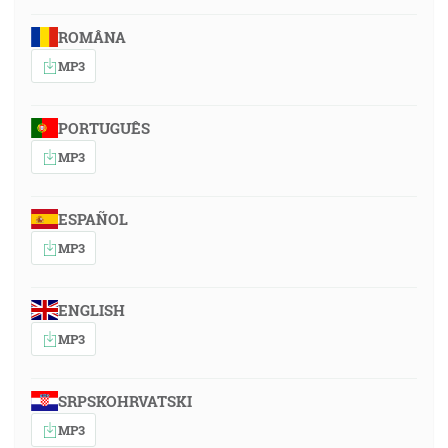
ROMÂNA
MP3
PORTUGUÊS
MP3
ESPAÑOL
MP3
ENGLISH
MP3
SRPSKOHRVATSKI
MP3