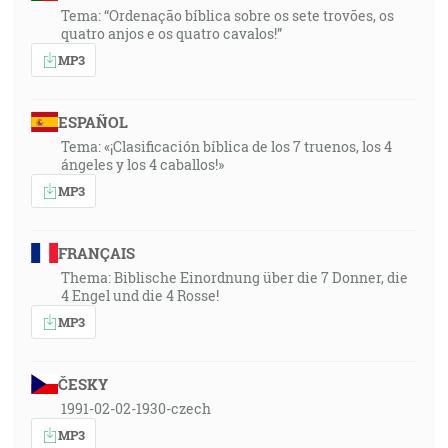
Tema: “Ordenação bíblica sobre os sete trovões, os
quatro anjos e os quatro cavalos!”
MP3
ESPAÑOL
Tema: «¡Clasificación bíblica de los 7 truenos, los 4
ángeles y los 4 caballos!»
MP3
FRANÇAIS
Thema: Biblische Einordnung über die 7 Donner, die
4 Engel und die 4 Rosse!
MP3
ČESKY
1991-02-02-1930-czech
MP3