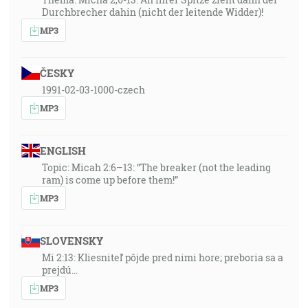
Durchbrecher dahin (nicht der leitende Widder)!
MP3
ČESKY
1991-02-03-1000-czech
MP3
ENGLISH
Topic: Micah 2:6–13: “The breaker (not the leading
ram) is come up before them!”
MP3
SLOVENSKY
Mi 2:13: Kliesniteľ pôjde pred nimi hore; preboria sa a
prejdú…
MP3