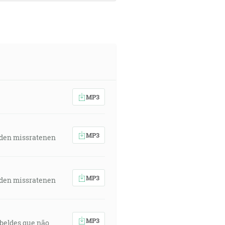
MP3
MP3
 den missratenen
MP3
 den missratenen
MP3
rebeldes que não