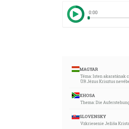
0:00
MAGYAR
Téma: Isten akaratának c
ÙR Jézus Krisztus nevéb
XHOSA
Thema: Die Auferstehung
SLOVENSKY
Vzkriesenie Ježiša Krista