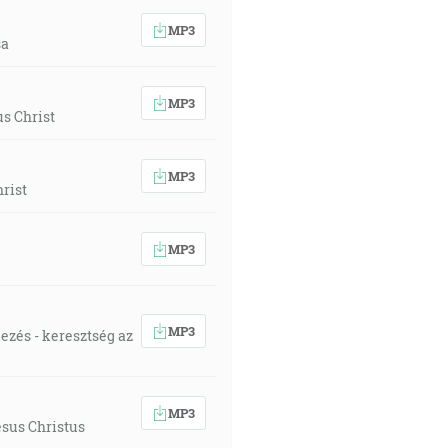
MP3
sa
MP3
us Christ
MP3
hrist
MP3
MP3
ezés - keresztség az
MP3
sus Christus