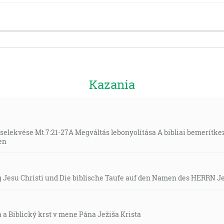
Kazania
selekvése Mt.7:21-27A Megváltás lebonyolítása A bibliai bemerítkez
en
 Jesu Christi und Die biblische Taufe auf den Namen des HERRN Je
 a Biblický krst v mene Pána Ježiša Krista