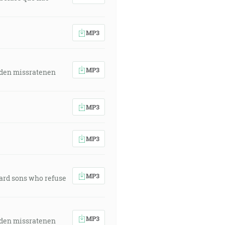
MP3
MP3
 den missratenen
MP3
MP3
MP3
ward sons who refuse
MP3
 den missratenen