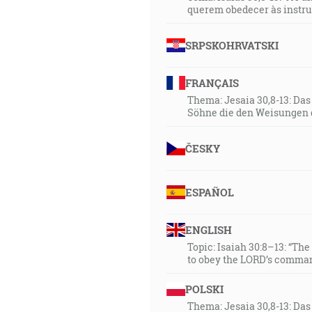
querem obedecer às instr
SRPSKOHRVATSKI
FRANÇAIS
Thema: Jesaia 30,8-13: Da
Söhne die den Weisungen 
ČESKY
ESPAÑOL
ENGLISH
Topic: Isaiah 30:8–13: “Th
to obey the LORD’s comman
POLSKI
Thema: Jesaia 30,8-13: Da