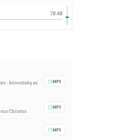
78:48
MP3
és - keresztség az
MP3
sus Christus
MP3