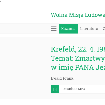
'
Wolna Misja Ludow
Kazania
Literatura
Krefeld, 22. 4. 19
Temat: Zmartwyc
w imię PANA Je
Ewald Frank
Download MP3