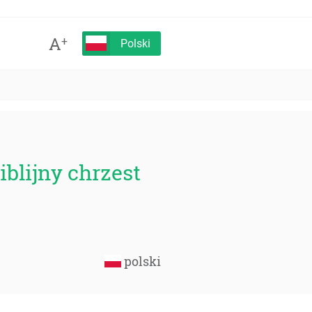
A
+
Polski
blijny chrzest
polski