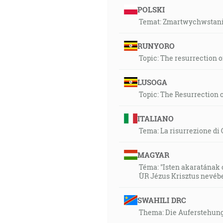
POLSKI
Temat: Zmartwychwstanie
RUNYORO
Topic: The resurrection o
LUSOGA
Topic: The Resurrection o
ITALIANO
Tema: La risurrezione di 
MAGYAR
Téma: "Isten akaratának c
ÙR Jézus Krisztus nevéb
SWAHILI DRC
Thema: Die Auferstehung