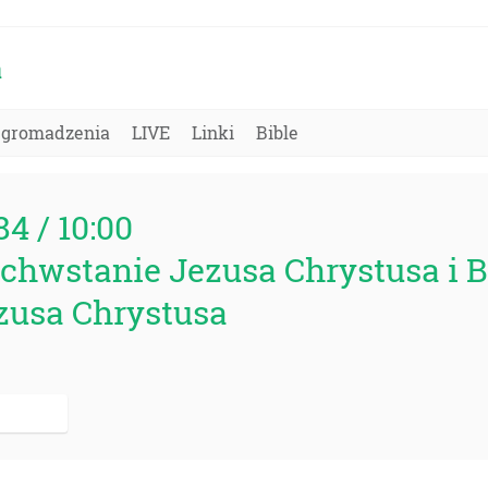
a
Zgromadzenia
LIVE
Linki
Bible
84 / 10:00
hwstanie Jezusa Chrystusa i Bi
zusa Chrystusa