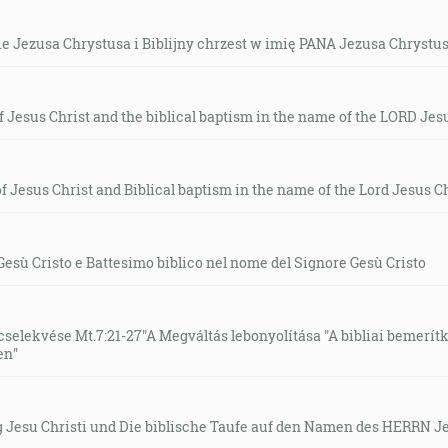
 Jezusa Chrystusa i Biblijny chrzest w imię PANA Jezusa Chrystu
f Jesus Christ and the biblical baptism in the name of the LORD Jes
f Jesus Christ and Biblical baptism in the name of the Lord Jesus C
Gesù Cristo e Battesimo biblico nel nome del Signore Gesù Cristo
selekvése Mt.7:21-27"A Megváltás lebonyolítása "A bibliai bemerítk
en"
 Jesu Christi und Die biblische Taufe auf den Namen des HERRN Je