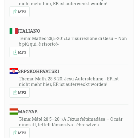
nicht mehr hier, ER ist auferweckt worden!
MP3
ITALIANO
Tema: Matteo 28,5-20: «La risurrezione di Gesù – Non
è più qui, è risorto!»
MP3
SRPSKOHRVATSKI
Thema: Math. 28,5-20: Jesu Auferstehung - ER ist
nicht mehr hier, ER ist auferweckt worden!
MP3
MAGYAR
Téma: Máté 28:5–20: »A Jézus feltámadása – Ő már
nincs itt, fel lett támasztva - ébresztve!«
MP3