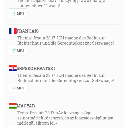
Temat: Izajasza 28,17: I uczynię prawo miarą, a
sprawiedliwość wagą!
MP3
FRANÇAIS
Thema: Jesaia 28,17: ICH mache das Recht zur
Richtschnur und die Gerechtigkeit zur Setzwaage!
MP3
SRPSKOHRVATSKI
Thema: Jesaia 28,17: ICH mache das Recht zur
Richtschnur und die Gerechtigkeit zur Setzwaage!
MP3
MAGYAR
Téma: Ézsaiás 28:17: »Az Igazságosságot
zsinormértékké teszem, és az igazságszolgáltatást
mérlegül állítom fel!«