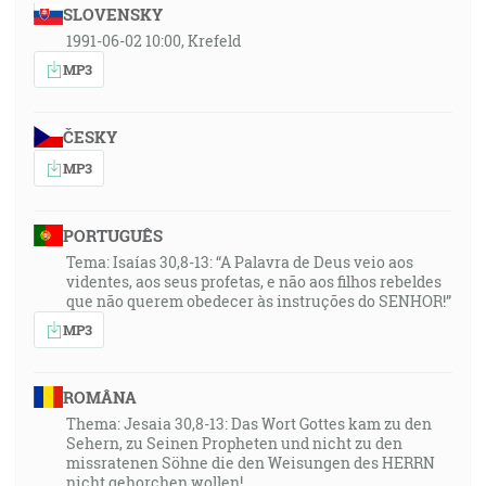
SLOVENSKY
1991-06-02 10:00, Krefeld
MP3
ČESKY
MP3
PORTUGUÊS
Tema: Isaías 30,8-13: “A Palavra de Deus veio aos
videntes, aos seus profetas, e não aos filhos rebeldes
que não querem obedecer às instruções do SENHOR!”
MP3
ROMÂNA
Thema: Jesaia 30,8-13: Das Wort Gottes kam zu den
Sehern, zu Seinen Propheten und nicht zu den
missratenen Söhne die den Weisungen des HERRN
nicht gehorchen wollen!