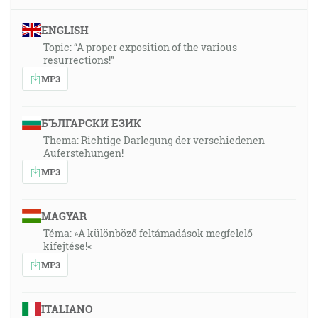
ENGLISH
Topic: “A proper exposition of the various
resurrections!”
MP3
БЪЛГАРСКИ ЕЗИК
Thema: Richtige Darlegung der verschiedenen
Auferstehungen!
MP3
MAGYAR
Téma: »A különböző feltámadások megfelelő
kifejtése!«
MP3
ITALIANO