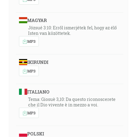
MAGYAR
Józsué 3:10: Erről ismerjétek fel, hogy az élő
Isten van közöttetek.
MP3
IKIRUNDI
MP3
ITALIANO
Tema: Giosuè 3,10: Da questo riconoscerete
che il Dio vivente è in mezzo a voi.
MP3
POLSKI