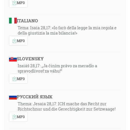
MP3
ITALIANO
Tema: Isaia 28,17: «Io farò della legge la mia regola e
della giustizia la mia bilancia!»
MP3
SLOVENSKY
Izaiáš 28,17: „Ja činím právo za meradlo a
spravodlivosť za váhu!“
MP3
РУССКИЙ ЯЗЫК
Thema: Jesaia 28,17: ICH mache das Recht zur
Richtschnur und die Gerechtigkeit zur Setzwaage!
MP3