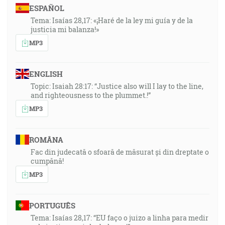
ESPAÑOL
Tema: Isaías 28,17: «¡Haré de la ley mi guía y de la
justicia mi balanza!»
MP3
ENGLISH
Topic: Isaiah 28:17: “Justice also will I lay to the line,
and righteousness to the plummet.!”
MP3
ROMÂNA
Fac din judecată o sfoară de măsurat și din dreptate o
cumpănă!
MP3
PORTUGUÊS
Tema: Isaías 28,17: “EU faço o juizo a linha para medir