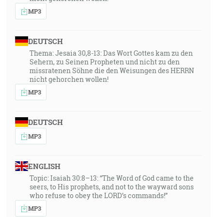
MP3
DEUTSCH
Thema: Jesaia 30,8-13: Das Wort Gottes kam zu den
Sehern, zu Seinen Propheten und nicht zu den
missratenen Söhne die den Weisungen des HERRN
nicht gehorchen wollen!
MP3
DEUTSCH
MP3
ENGLISH
Topic: Isaiah 30:8–13: “The Word of God came to the
seers, to His prophets, and not to the wayward sons
who refuse to obey the LORD’s commands!”
MP3