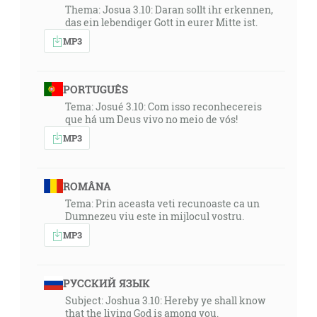
Thema: Josua 3.10: Daran sollt ihr erkennen,
das ein lebendiger Gott in eurer Mitte ist.
MP3
PORTUGUÊS
Tema: Josué 3.10: Com isso reconhecereis
que há um Deus vivo no meio de vós!
MP3
ROMÂNA
Tema: Prin aceasta veti recunoaste ca un
Dumnezeu viu este in mijlocul vostru.
MP3
РУССКИЙ ЯЗЫК
Subject: Joshua 3.10: Hereby ye shall know
that the living God is among you.