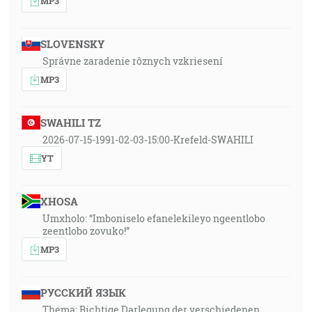
MP3
SLOVENSKY
Správne zaradenie rôznych vzkriesení
MP3
SWAHILI TZ
2026-07-15-1991-02-03-15:00-Krefeld-SWAHILI
YT
XHOSA
Umxholo: “Imboniselo efanelekileyo ngeentlobo
zeentlobo zovuko!”
MP3
РУССКИЙ ЯЗЫК
Thema: Richtige Darlegung der verschiedenen