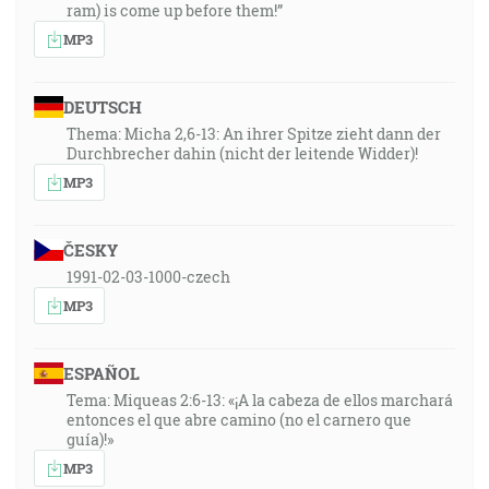
ram) is come up before them!”
MP3
DEUTSCH
Thema: Micha 2,6-13: An ihrer Spitze zieht dann der
Durchbrecher dahin (nicht der leitende Widder)!
MP3
ČESKY
1991-02-03-1000-czech
MP3
ESPAÑOL
Tema: Miqueas 2:6-13: «¡A la cabeza de ellos marchará
entonces el que abre camino (no el carnero que
guía)!»
MP3