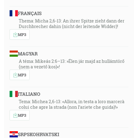
FRANÇAIS
Thema: Micha 2,6-13: An ihrer Spitze zieht dann der
Durchbrecher dahin (nicht der leitende Widder)!
MP3
MAGYAR
A téma: Mikeás 2:6–13: »Élen jár majd az hullámtörő
(nem a vezető kos)«!
MP3
ITALIANO
Tema: Michea 2,6-13: «Allora, in testa a loro marcerà
colui che apre la strada (non l’ariete che guida)!»
MP3
SRPSKOHRVATSKI