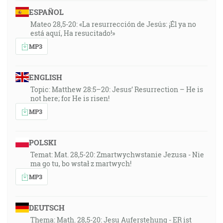
ESPAÑOL
Mateo 28,5-20: «La resurrección de Jesús: ¡Él ya no
está aquí, Ha resucitado!»
MP3
ENGLISH
Topic: Matthew 28:5–20: Jesus’ Resurrection – He is
not here; for He is risen!
MP3
POLSKI
Temat: Mat. 28,5-20: Zmartwychwstanie Jezusa - Nie
ma go tu, bo wstał z martwych!
MP3
DEUTSCH
Thema: Math. 28,5-20: Jesu Auferstehung - ER ist