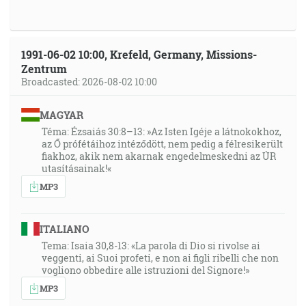
1991-06-02 10:00, Krefeld, Germany, Missions-
Zentrum
Broadcasted: 2026-08-02 10:00
MAGYAR
Téma: Ézsaiás 30:8–13: »Az Isten Igéje a látnokokhoz,
az Ő prófétáihoz intéződött, nem pedig a félresikerült
fiakhoz, akik nem akarnak engedelmeskedni az ÚR
utasításainak!«
MP3
ITALIANO
Tema: Isaia 30,8-13: «La parola di Dio si rivolse ai
veggenti, ai Suoi profeti, e non ai figli ribelli che non
vogliono obbedire alle istruzioni del Signore!»
MP3