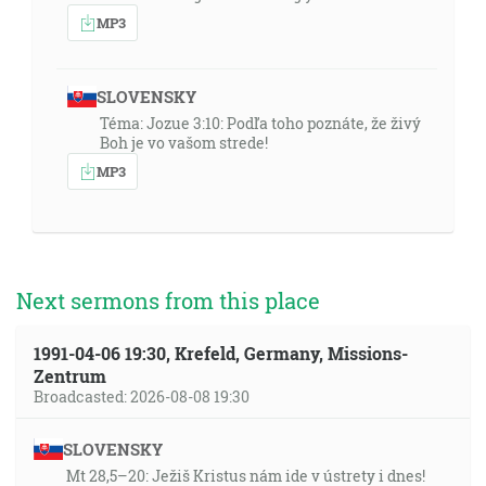
MP3
SLOVENSKY
Téma: Jozue 3:10: Podľa toho poznáte, že živý
Boh je vo vašom strede!
MP3
Next sermons from this place
1991-04-06 19:30, Krefeld, Germany, Missions-
Zentrum
Broadcasted: 2026-08-08 19:30
SLOVENSKY
Mt 28,5–20: Ježiš Kristus nám ide v ústrety i dnes!