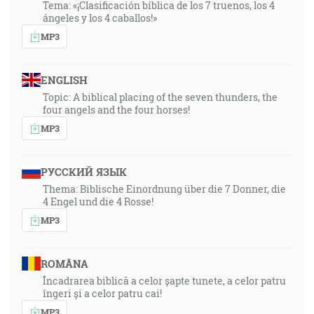
Tema: «¡Clasificación bíblica de los 7 truenos, los 4
ángeles y los 4 caballos!»
MP3
ENGLISH
Topic: A biblical placing of the seven thunders, the
four angels and the four horses!
MP3
РУССКИЙ ЯЗЫК
Thema: Biblische Einordnung über die 7 Donner, die
4 Engel und die 4 Rosse!
MP3
ROMÂNA
Încadrarea biblică a celor șapte tunete, a celor patru
îngeri și a celor patru cai!
MP3