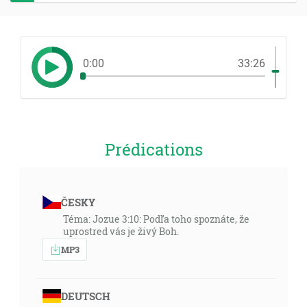
0:00
33:26
Prédications
ČESKY
Téma: Jozue 3:10: Podľa toho spoznáte, že
uprostred vás je živý Boh.
MP3
DEUTSCH