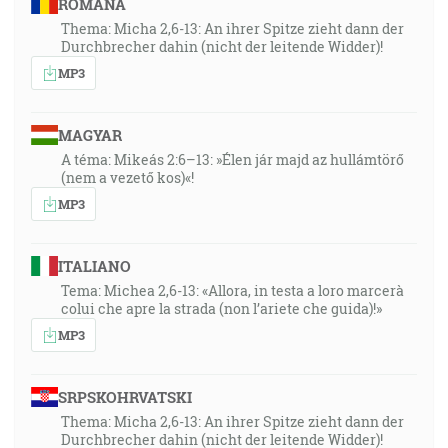
ROMÂNA
Thema: Micha 2,6-13: An ihrer Spitze zieht dann der
Durchbrecher dahin (nicht der leitende Widder)!
MP3
MAGYAR
A téma: Mikeás 2:6–13: »Élen jár majd az hullámtörő
(nem a vezető kos)«!
MP3
ITALIANO
Tema: Michea 2,6-13: «Allora, in testa a loro marcerà
colui che apre la strada (non l’ariete che guida)!»
MP3
SRPSKOHRVATSKI
Thema: Micha 2,6-13: An ihrer Spitze zieht dann der
Durchbrecher dahin (nicht der leitende Widder)!