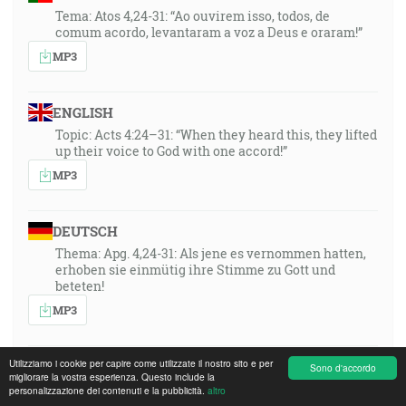
Tema: Atos 4,24-31: “Ao ouvirem isso, todos, de
comum acordo, levantaram a voz a Deus e oraram!”
MP3
ENGLISH
Topic: Acts 4:24–31: “When they heard this, they lifted
up their voice to God with one accord!”
MP3
DEUTSCH
Thema: Apg. 4,24-31: Als jene es vernommen hatten,
erhoben sie einmütig ihre Stimme zu Gott und
beteten!
MP3
Utilizziamo i cookie per capire come utilizzate il nostro sito e per
FRANÇAIS
Sono d'accordo
migliorare la vostra esperienza. Questo include la
Thema: Apg. 4,24-31: Als jene es vernommen hatten,
personalizzazione dei contenuti e la pubblicità.
altro
erhoben sie einmütig ihre Stimme zu Gott und