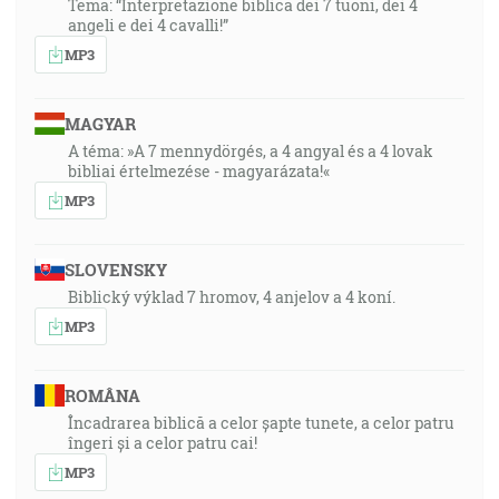
Tema: “Interpretazione biblica dei 7 tuoni, dei 4
angeli e dei 4 cavalli!”
MP3
MAGYAR
A téma: »A 7 mennydörgés, a 4 angyal és a 4 lovak
bibliai értelmezése - magyarázata!«
MP3
SLOVENSKY
Biblický výklad 7 hromov, 4 anjelov a 4 koní.
MP3
ROMÂNA
Încadrarea biblică a celor șapte tunete, a celor patru
îngeri și a celor patru cai!
MP3