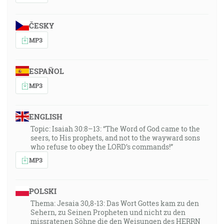
ČESKY
MP3
ESPAÑOL
MP3
ENGLISH
Topic: Isaiah 30:8–13: “The Word of God came to the
seers, to His prophets, and not to the wayward sons
who refuse to obey the LORD’s commands!”
MP3
POLSKI
Thema: Jesaia 30,8-13: Das Wort Gottes kam zu den
Sehern, zu Seinen Propheten und nicht zu den
missratenen Söhne die den Weisungen des HERRN