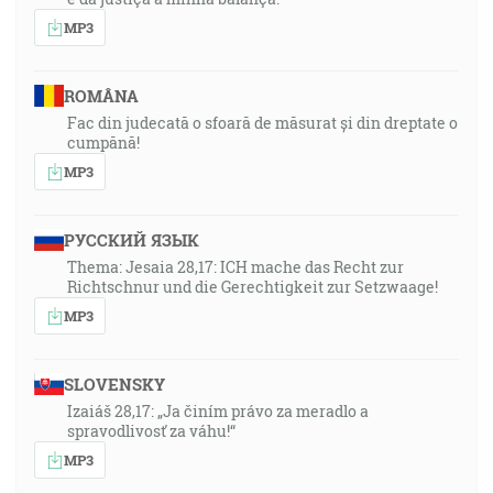
MP3
ROMÂNA
Fac din judecată o sfoară de măsurat și din dreptate o
cumpănă!
MP3
РУССКИЙ ЯЗЫК
Thema: Jesaia 28,17: ICH mache das Recht zur
Richtschnur und die Gerechtigkeit zur Setzwaage!
MP3
SLOVENSKY
Izaiáš 28,17: „Ja činím právo za meradlo a
spravodlivosť za váhu!“
MP3