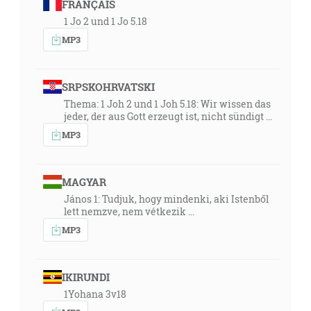
FRANÇAIS
1 Jo 2 und 1 Jo 5.18
MP3
SRPSKOHRVATSKI
Thema: 1 Joh 2 und 1 Joh 5.18: Wir wissen das
jeder, der aus Gott erzeugt ist, nicht sündigt ...
MP3
MAGYAR
János 1: Tudjuk, hogy mindenki, aki Istenből
lett nemzve, nem vétkezik ...
MP3
IKIRUNDI
1Yohana 3v18