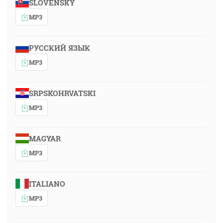
SLOVENSKY
MP3
РУССКИЙ ЯЗЫК
MP3
SRPSKOHRVATSKI
MP3
MAGYAR
MP3
ITALIANO
MP3