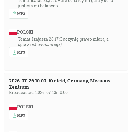
Tema: Isaías 28,17: «¡Haré de la ley mi guía y de la
justicia mi balanza!»
MP3
POLSKI
Temat: Izajasza 28,17: I uczynię prawo miarą, a
sprawiedliwość wagą!
MP3
2026-07-26 10:00, Krefeld, Germany, Missions-
Zentrum
Broadcasted: 2026-07-26 10:00
POLSKI
MP3