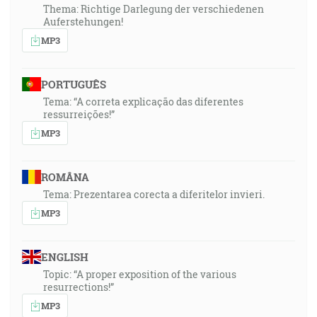
Thema: Richtige Darlegung der verschiedenen
Auferstehungen!
MP3
PORTUGUÊS
Tema: “A correta explicação das diferentes
ressurreições!”
MP3
ROMÂNA
Tema: Prezentarea corecta a diferitelor invieri.
MP3
ENGLISH
Topic: “A proper exposition of the various
resurrections!”
MP3