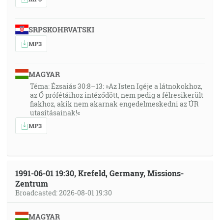
SRPSKOHRVATSKI
MP3
MAGYAR
Téma: Ézsaiás 30:8–13: »Az Isten Igéje a látnokokhoz,
az Ő prófétáihoz intéződött, nem pedig a félresikerült
fiakhoz, akik nem akarnak engedelmeskedni az ÚR
utasításainak!«
MP3
1991-06-01 19:30, Krefeld, Germany, Missions-
Zentrum
Broadcasted: 2026-08-01 19:30
MAGYAR