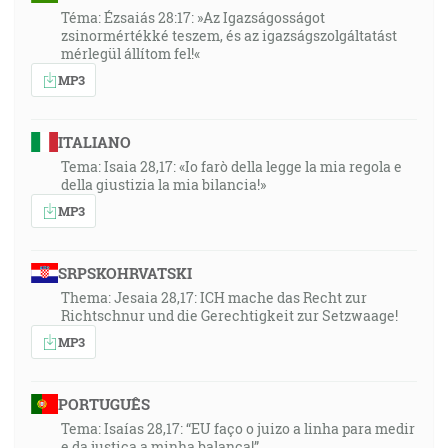
Téma: Ézsaiás 28:17: »Az Igazságosságot
zsinormértékké teszem, és az igazságszolgáltatást
mérlegül állítom fel!«
MP3
ITALIANO
Tema: Isaia 28,17: «Io farò della legge la mia regola e
della giustizia la mia bilancia!»
MP3
SRPSKOHRVATSKI
Thema: Jesaia 28,17: ICH mache das Recht zur
Richtschnur und die Gerechtigkeit zur Setzwaage!
MP3
PORTUGUÊS
Tema: Isaías 28,17: “EU faço o juizo a linha para medir
e da justiça a minha balança!”