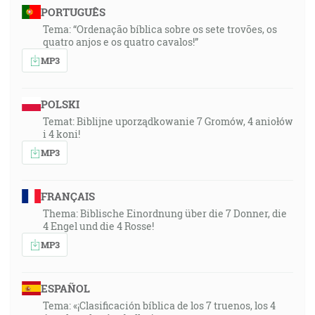
PORTUGUÊS
Tema: “Ordenação bíblica sobre os sete trovões, os
quatro anjos e os quatro cavalos!”
MP3
POLSKI
Temat: Biblijne uporządkowanie 7 Gromów, 4 aniołów
i 4 koni!
MP3
FRANÇAIS
Thema: Biblische Einordnung über die 7 Donner, die
4 Engel und die 4 Rosse!
MP3
ESPAÑOL
Tema: «¡Clasificación bíblica de los 7 truenos, los 4