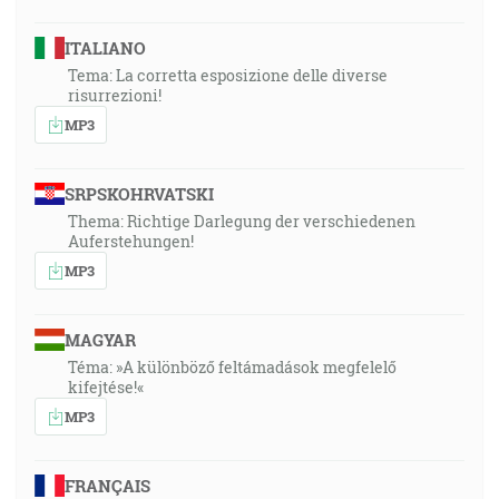
ITALIANO
Tema: La corretta esposizione delle diverse
risurrezioni!
MP3
SRPSKOHRVATSKI
Thema: Richtige Darlegung der verschiedenen
Auferstehungen!
MP3
MAGYAR
Téma: »A különböző feltámadások megfelelő
kifejtése!«
MP3
FRANÇAIS