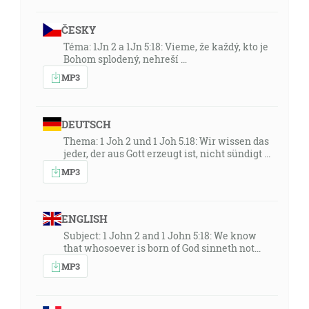
ČESKY
Téma: 1Jn 2 a 1Jn 5:18: Vieme, že každý, kto je
Bohom splodený, nehreší …
MP3
DEUTSCH
Thema: 1 Joh 2 und 1 Joh 5.18: Wir wissen das
jeder, der aus Gott erzeugt ist, nicht sündigt ...
MP3
ENGLISH
Subject: 1 John 2 and 1 John 5:18: We know
that whosoever is born of God sinneth not...
MP3