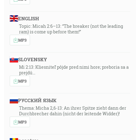
ENGLISH
Topic: Micah 2:6–13: “The breaker (not the leading
ram) is come up before them!”
MP3
SLOVENSKY
Mi 2:13: Kliesniteľ pôjde pred nimi hore; preboria sa a
prejdú…
MP3
РУССКИЙ ЯЗЫК
Thema: Micha 2,6-13: An ihrer Spitze zieht dann der
Durchbrecher dahin (nicht der leitende Widder)!
MP3