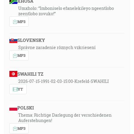
XHOSA
Umxholo: “Imboniselo efanelekileyo ngeentlobo
zeentlobo zovuko!”
MP3
SLOVENSKY
Správne zaradenie rôznych vzkriesení
MP3
SWAHILI TZ
2026-07-15-1991-02-03-15:00-Krefeld-SWAHILI
YT
POLSKI
Thema: Richtige Darlegung der verschiedenen
Auferstehungen!
MP3