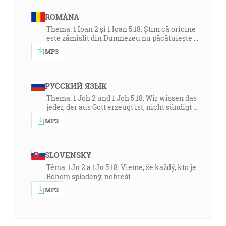
ROMÂNA
Thema: 1 Ioan 2 și 1 Ioan 5.18: Știm că oricine
este zămislit din Dumnezeu nu păcătuiește ...
MP3
РУССКИЙ ЯЗЫК
Thema: 1 Joh 2 und 1 Joh 5.18: Wir wissen das
jeder, der aus Gott erzeugt ist, nicht sündigt ...
MP3
SLOVENSKY
Téma: 1Jn 2 a 1Jn 5:18: Vieme, že každý, kto je
Bohom splodený, nehreší …
MP3