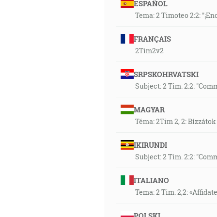
ESPAÑOL
Tema: 2 Timoteo 2:2: "¡E
FRANÇAIS
2Tim2v2
SRPSKOHRVATSKI
Subject: 2 Tim. 2:2: "Comm
MAGYAR
Téma: 2Tim 2, 2: Bízzátok
IKIRUNDI
Subject: 2 Tim. 2:2: "Comm
ITALIANO
Tema: 2 Tim. 2,2: «Affida
POLSKI