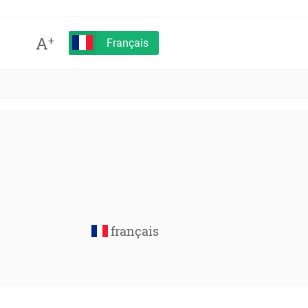
A
+
Français
français