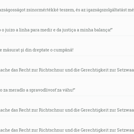
gazságosságot zsinormértékké teszem, és az igazságszolgáltatást mérl
o o juizo a linha para medir e da justiça a minha balança!”
de măsurat și din dreptate o cumpănă!
mache das Recht zur Richtschnur und die Gerechtigkeit zur Setzwaa
vo za meradlo a spravodlivosť za váhu!“
mache das Recht zur Richtschnur und die Gerechtigkeit zur Setzwaa
mache das Recht zur Richtschnur und die Gerechtigkeit zur Setzwaa