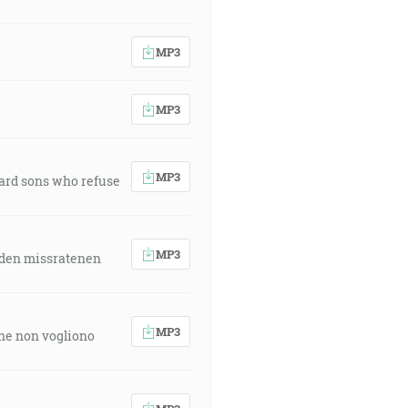
MP3
MP3
MP3
ward sons who refuse
MP3
 den missratenen
MP3
 che non vogliono