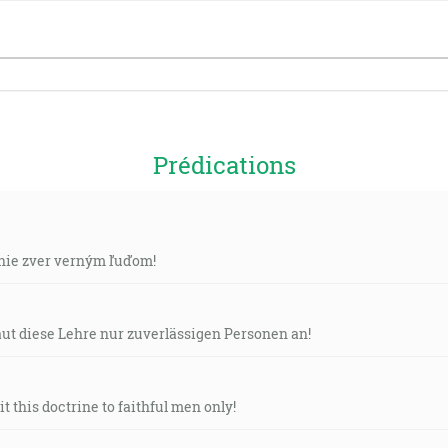
Prédications
enie zver verným ľuďom!
raut diese Lehre nur zuverlässigen Personen an!
t this doctrine to faithful men only!