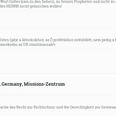
s Wort Gottes kam zu den Sehern, zu Seinen Propheten und nicht zu
des HERRN nicht gehorchen wollen!
Isten Igéje a látnokokhoz, az Ő prófétáihoz intéződött, nem pedig a f
meskedni az ÚR utasításainak!«
ld, Germany, Missions-Zentrum
mache das Recht zur Richtschnur und die Gerechtigkeit zur Setzwaa