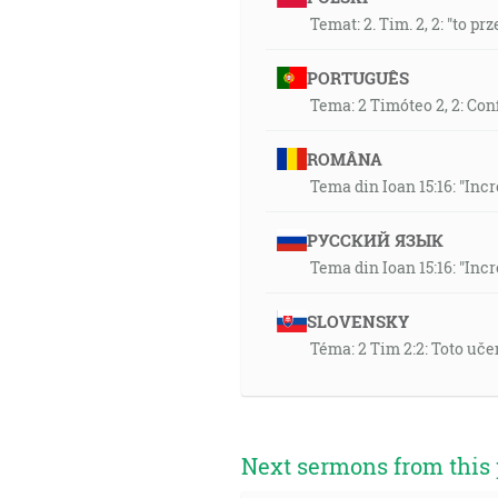
Temat: 2. Tim. 2, 2: "to 
PORTUGUÊS
Tema: 2 Timóteo 2, 2: Co
ROMÂNA
Tema din Ioan 15:16: "Inc
РУССКИЙ ЯЗЫК
Tema din Ioan 15:16: "Inc
SLOVENSKY
Téma: 2 Tim 2:2: Toto uč
Next sermons from this 