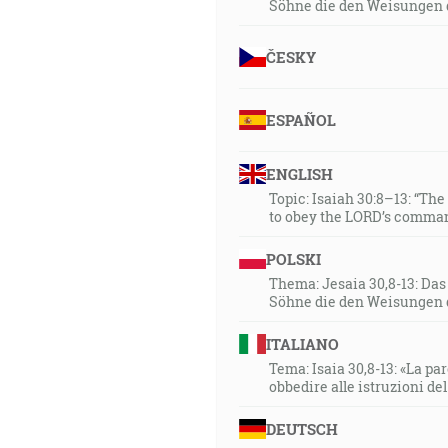
Söhne die den Weisungen 
ČESKY
ESPAÑOL
ENGLISH
Topic: Isaiah 30:8–13: “Th
to obey the LORD’s comman
POLSKI
Thema: Jesaia 30,8-13: Da
Söhne die den Weisungen 
ITALIANO
Tema: Isaia 30,8-13: «La paro
obbedire alle istruzioni de
DEUTSCH