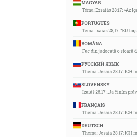
MAGYAR
Téma: Ézsaiás 28:17: »Az I
PORTUGUÊS
Tema: Isaías 28,17: “EU faç
ROMÂNA
Fac din judecată o sfoară 
РУССКИЙ ЯЗЫК
Thema: Jesaia 28,17: ICH 
SLOVENSKY
Izaiáš 28,17: „Ja činím prá
FRANÇAIS
Thema: Jesaia 28,17: ICH 
DEUTSCH
Thema: Jesaia 28,17: ICH 