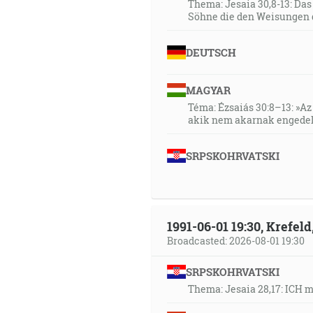
Thema: Jesaia 30,8-13: Da
Söhne die den Weisungen 
DEUTSCH
MAGYAR
Téma: Ézsaiás 30:8–13: »Az 
akik nem akarnak engedel
SRPSKOHRVATSKI
1991-06-01 19:30, Krefe
Broadcasted: 2026-08-01 19:30
SRPSKOHRVATSKI
Thema: Jesaia 28,17: ICH 