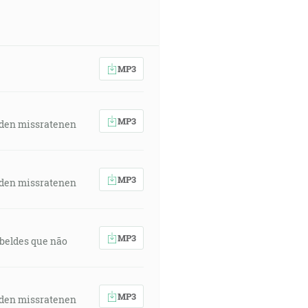
MP3
MP3
 den missratenen
MP3
 den missratenen
MP3
rebeldes que não
MP3
 den missratenen