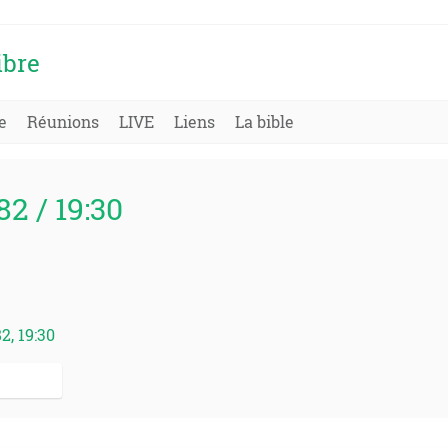
ibre
e
Réunions
LIVE
Liens
La bible
982 / 19:30
2, 19:30