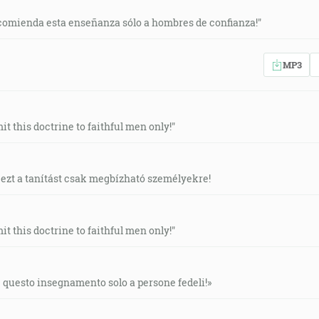
ncomienda esta enseñanza sólo a hombres de confianza!"
MP3
it this doctrine to faithful men only!"
 ezt a tanítást csak megbízható személyekre!
it this doctrine to faithful men only!"
te questo insegnamento solo a persone fedeli!»