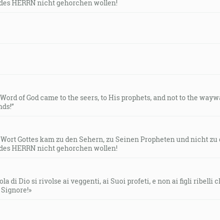
des HERRN nicht gehorchen wollen!
e Word of God came to the seers, to His prophets, and not to the way
ds!”
s Wort Gottes kam zu den Sehern, zu Seinen Propheten und nicht zu
des HERRN nicht gehorchen wollen!
la di Dio si rivolse ai veggenti, ai Suoi profeti, e non ai figli ribelli
l Signore!»