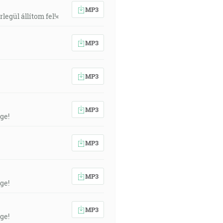
MP3
egül állítom fel!«
MP3
MP3
MP3
ge!
MP3
MP3
ge!
MP3
ge!