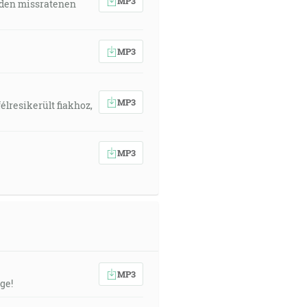
MP3
 den missratenen
MP3
MP3
élresikerült fiakhoz,
MP3
MP3
ge!