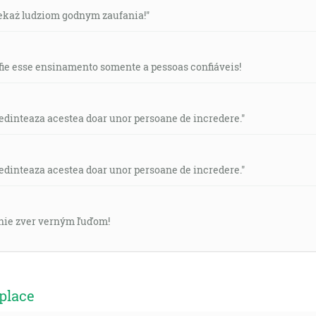
przekaż ludziom godnym zaufania!"
nfie esse ensinamento somente a pessoas confiáveis!
redinteaza acestea doar unor persoane de incredere."
redinteaza acestea doar unor persoane de incredere."
enie zver verným ľuďom!
place