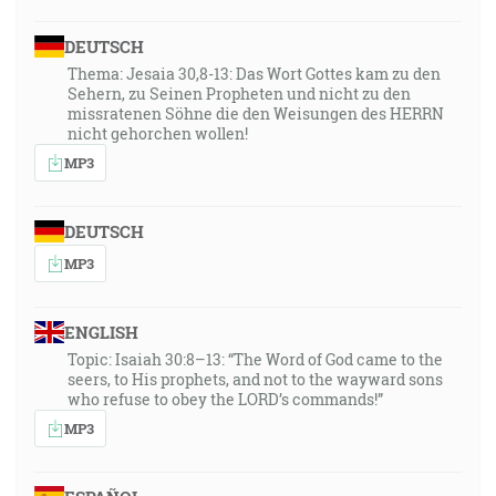
DEUTSCH
Thema: Jesaia 30,8-13: Das Wort Gottes kam zu den
Sehern, zu Seinen Propheten und nicht zu den
missratenen Söhne die den Weisungen des HERRN
nicht gehorchen wollen!
MP3
DEUTSCH
MP3
ENGLISH
Topic: Isaiah 30:8–13: “The Word of God came to the
seers, to His prophets, and not to the wayward sons
who refuse to obey the LORD’s commands!”
MP3