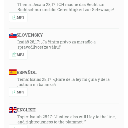
Thema: Jesaia 28,17: ICH mache das Recht zur
Richtschnur und die Gerechtigkeit zur Setzwaage!
MP3
SLOVENSKY
Izaiáš 28,17: „Ja činím právo za meradlo a
spravodlivosť za váhu!“
MP3
ESPAÑOL
Tema: Isaías 28,17: «¡Haré de la ley mi guía y de la
justicia mi balanza!»
MP3
ENGLISH
Topic: Isaiah 28:17: “Justice also will I lay to the line,
and righteousness to the plummet.!”