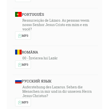
PORTUGUÊS
Ressurreição de Lázaro. As pessoas veem
nosso Senhor Jesus Cristo em mim e em
você?
MP3
ROMÂNA
00 - Învierea lui Lazăr
MP3
РУССКИЙ ЯЗЫК
Auferstehung des Lazarus. Sehen die
Menschen in mir und in dir unseren Herrn
Jesus Christus?
MP3