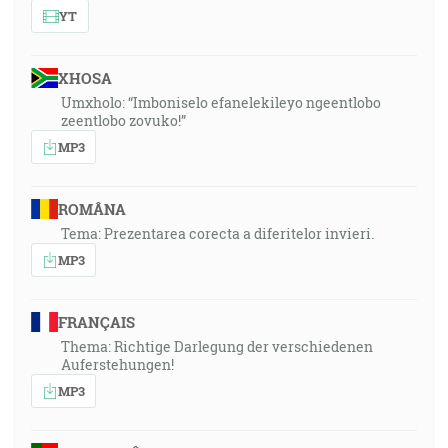
YT
XHOSA
Umxholo: “Imboniselo efanelekileyo ngeentlobo
zeentlobo zovuko!”
MP3
ROMÂNA
Tema: Prezentarea corecta a diferitelor invieri.
MP3
FRANÇAIS
Thema: Richtige Darlegung der verschiedenen
Auferstehungen!
MP3