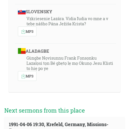
SLOVENSKY
Vzkriesenie Lazára. Vidia ľudia vo mne a v
tebe nášho Pána Ježiša Krista?
MP3
ALADAGBE
Gùngbe Nọvisunnu Frank Fọnsọnku
Lazalọsi tọn Bé gbẹtọ lẹ mọ Okunọ Jesu Klisti
to hiẹ po ye
MP3
Next sermons from this place
1991-04-06 19:30, Krefeld, Germany, Missions-