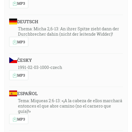
MP3
DEUTSCH
Thema: Micha 2,6-13: An ihrer Spitze zieht dann der
Durchbrecher dahin (nicht der leitende Widder)!
MP3
ČESKY
1991-02-03-1000-czech
MP3
ESPAÑOL
Tema: Miqueas 2:6-13: «¡A la cabeza de ellos marchará
entonces el que abre camino (no el carnero que
guía)!»
MP3