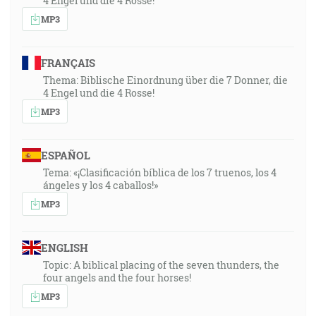
4 Engel und die 4 Rosse!
MP3
FRANÇAIS
Thema: Biblische Einordnung über die 7 Donner, die
4 Engel und die 4 Rosse!
MP3
ESPAÑOL
Tema: «¡Clasificación bíblica de los 7 truenos, los 4
ángeles y los 4 caballos!»
MP3
ENGLISH
Topic: A biblical placing of the seven thunders, the
four angels and the four horses!
MP3