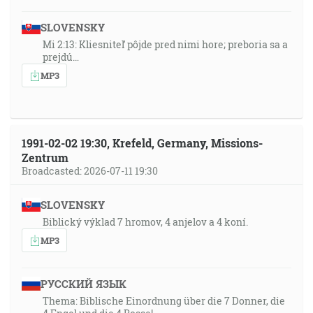
SLOVENSKY
Mi 2:13: Kliesniteľ pôjde pred nimi hore; preboria sa a
prejdú…
MP3
1991-02-02 19:30, Krefeld, Germany, Missions-
Zentrum
Broadcasted: 2026-07-11 19:30
SLOVENSKY
Biblický výklad 7 hromov, 4 anjelov a 4 koní.
MP3
РУССКИЙ ЯЗЫК
Thema: Biblische Einordnung über die 7 Donner, die