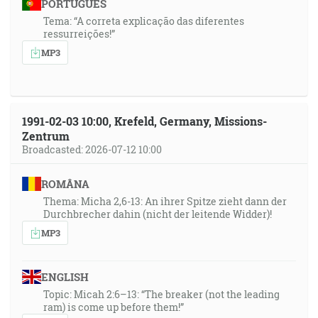
PORTUGUÊS
Tema: “A correta explicação das diferentes
ressurreições!”
MP3
1991-02-03 10:00, Krefeld, Germany, Missions-
Zentrum
Broadcasted: 2026-07-12 10:00
ROMÂNA
Thema: Micha 2,6-13: An ihrer Spitze zieht dann der
Durchbrecher dahin (nicht der leitende Widder)!
MP3
ENGLISH
Topic: Micah 2:6–13: “The breaker (not the leading
ram) is come up before them!”