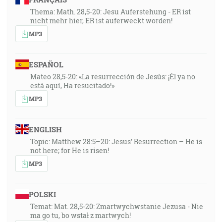
Thema: Math. 28,5-20: Jesu Auferstehung - ER ist
nicht mehr hier, ER ist auferweckt worden!
MP3
ESPAÑOL
Mateo 28,5-20: «La resurrección de Jesús: ¡Él ya no
está aquí, Ha resucitado!»
MP3
ENGLISH
Topic: Matthew 28:5–20: Jesus’ Resurrection – He is
not here; for He is risen!
MP3
POLSKI
Temat: Mat. 28,5-20: Zmartwychwstanie Jezusa - Nie
ma go tu, bo wstał z martwych!