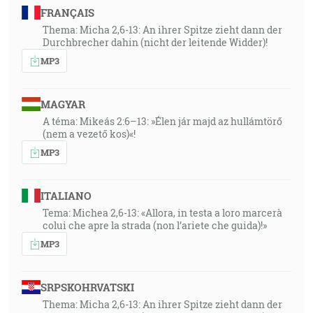
FRANÇAIS
Thema: Micha 2,6-13: An ihrer Spitze zieht dann der
Durchbrecher dahin (nicht der leitende Widder)!
MP3
MAGYAR
A téma: Mikeás 2:6–13: »Élen jár majd az hullámtörő
(nem a vezető kos)«!
MP3
ITALIANO
Tema: Michea 2,6-13: «Allora, in testa a loro marcerà
colui che apre la strada (non l’ariete che guida)!»
MP3
SRPSKOHRVATSKI
Thema: Micha 2,6-13: An ihrer Spitze zieht dann der