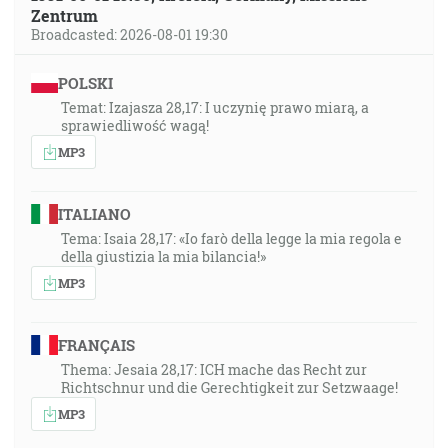
Zentrum
Broadcasted: 2026-08-01 19:30
POLSKI
Temat: Izajasza 28,17: I uczynię prawo miarą, a
sprawiedliwość wagą!
MP3
ITALIANO
Tema: Isaia 28,17: «Io farò della legge la mia regola e
della giustizia la mia bilancia!»
MP3
FRANÇAIS
Thema: Jesaia 28,17: ICH mache das Recht zur
Richtschnur und die Gerechtigkeit zur Setzwaage!
MP3