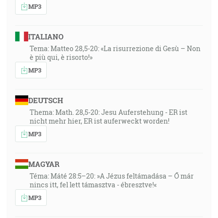
MP3
ITALIANO
Tema: Matteo 28,5-20: «La risurrezione di Gesù – Non
è più qui, è risorto!»
MP3
DEUTSCH
Thema: Math. 28,5-20: Jesu Auferstehung - ER ist
nicht mehr hier, ER ist auferweckt worden!
MP3
MAGYAR
Téma: Máté 28:5–20: »A Jézus feltámadása – Ő már
nincs itt, fel lett támasztva - ébresztve!«
MP3