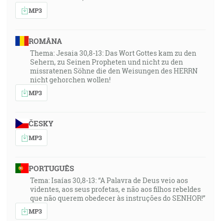
MP3
ROMÂNA
Thema: Jesaia 30,8-13: Das Wort Gottes kam zu den
Sehern, zu Seinen Propheten und nicht zu den
missratenen Söhne die den Weisungen des HERRN
nicht gehorchen wollen!
MP3
ČESKY
MP3
PORTUGUÊS
Tema: Isaías 30,8-13: “A Palavra de Deus veio aos
videntes, aos seus profetas, e não aos filhos rebeldes
que não querem obedecer às instruções do SENHOR!”
MP3