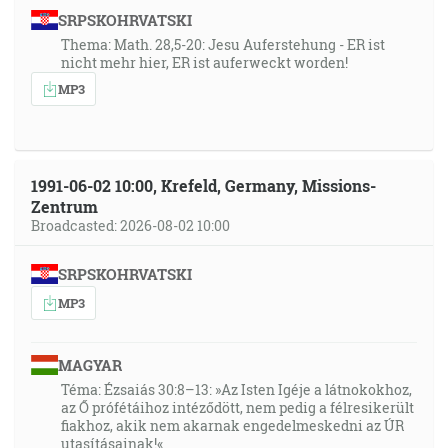
SRPSKOHRVATSKI
Thema: Math. 28,5-20: Jesu Auferstehung - ER ist
nicht mehr hier, ER ist auferweckt worden!
MP3
1991-06-02 10:00, Krefeld, Germany, Missions-
Zentrum
Broadcasted: 2026-08-02 10:00
SRPSKOHRVATSKI
MP3
MAGYAR
Téma: Ézsaiás 30:8–13: »Az Isten Igéje a látnokokhoz,
az Ő prófétáihoz intéződött, nem pedig a félresikerült
fiakhoz, akik nem akarnak engedelmeskedni az ÚR
utasításainak!«