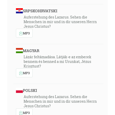
SRPSKOHRVATSKI
Auferstehung des Lazarus. Sehen die
Menschen in mir und in dir unseren Herrn
Jesus Christus?
MP3
MAGYAR
Lázár feltámadása. Látják-e az emberek
bennem és benned a mi Urunkat, Jézus
Krisztust?
MP3
POLSKI
Auferstehung des Lazarus. Sehen die
Menschen in mir und in dir unseren Herrn
Jesus Christus?
MP3