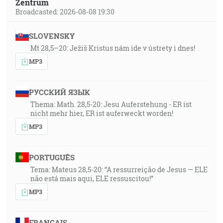
Zentrum
Broadcasted: 2026-08-08 19:30
SLOVENSKY
Mt 28,5–20: Ježiš Kristus nám ide v ústrety i dnes!
MP3
РУССКИЙ ЯЗЫК
Thema: Math. 28,5-20: Jesu Auferstehung - ER ist
nicht mehr hier, ER ist auferweckt worden!
MP3
PORTUGUÊS
Tema: Mateus 28,5-20: “A ressurreição de Jesus — ELE
não está mais aqui, ELE ressuscitou!”
MP3
FRANÇAIS