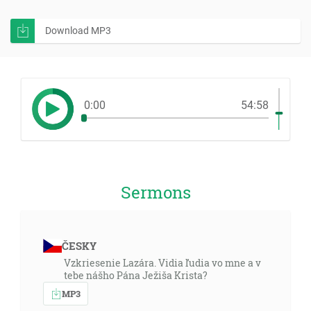
Download MP3
0:00
54:58
Sermons
ČESKY
Vzkriesenie Lazára. Vidia ľudia vo mne a v
tebe nášho Pána Ježiša Krista?
MP3