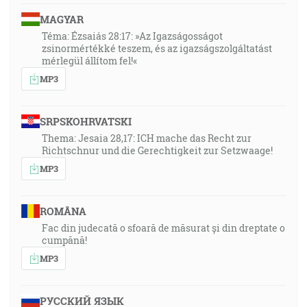
MAGYAR
Téma: Ézsaiás 28:17: »Az Igazságosságot
zsinormértékké teszem, és az igazságszolgáltatást
mérlegül állítom fel!«
MP3
SRPSKOHRVATSKI
Thema: Jesaia 28,17: ICH mache das Recht zur
Richtschnur und die Gerechtigkeit zur Setzwaage!
MP3
ROMÂNA
Fac din judecată o sfoară de măsurat și din dreptate o
cumpănă!
MP3
РУССКИЙ ЯЗЫК