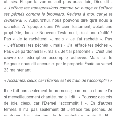
utilisés. Et que la vue ne soit plus aussi loin, Dieu dit :
« J'efface tes transgressions comme un nuage et j'efface
tes péchés comme le brouillard. Reviens à moi, car je te
rachèterai »
. Aujourd'hui, nous pouvons dire qu’Il nous a
rachetés. A l'époque, dans l'Ancien Testament, c'était une
prophétie, dans le Nouveau Testament, c'est une réalité !
Pas « Je te rachèterai », mais « Je t'ai racheté ». Pas
« J'effacerai tes péchés », mais « J'ai effacé tes péchés ».
Pas « Je pardonnerai », mais « Je t'ai pardonné ». C'est une
œuvre de rédemption accomplie, achevée. Mais ici, le
Seigneur nous dit encore ici par le prophète Ésaïe au verset
23 maintenant :
« Acclamez, cieux, car l'Éternel est en train de l’accomplir ! »
Il ne fait pas seulement la promesse, comme la chorale l'a
si merveilleusement chantée, mais Il dit : « Poussez des cris
de joie, cieux, car l'Éternel l'accomplit ! ». En d'autres
termes, Il n'a pas seulement dit J'efface tes péchés, Je
pardonne tes iniquités, Je te rachète », mais Il dit :