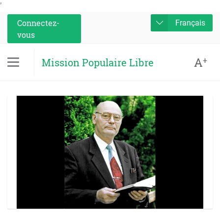
'
Connectez-
Français
vous
A
+
Mission Populaire Libre