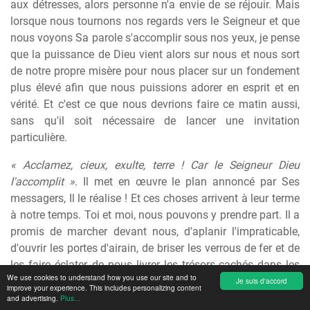
aux détresses, alors personne n'a envie de se réjouir. Mais
lorsque nous tournons nos regards vers le Seigneur et que
nous voyons Sa parole s'accomplir sous nos yeux, je pense
que la puissance de Dieu vient alors sur nous et nous sort
de notre propre misère pour nous placer sur un fondement
plus élevé afin que nous puissions adorer en esprit et en
vérité. Et c'est ce que nous devrions faire ce matin aussi,
sans qu'il soit nécessaire de lancer une invitation
particulière.
« Acclamez, cieux, exulte, terre ! Car le Seigneur Dieu
l'accomplit »
. Il met en œuvre le plan annoncé par Ses
messagers, Il le réalise ! Et ces choses arrivent à leur terme
à notre temps. Toi et moi, nous pouvons y prendre part. Il a
promis de marcher devant nous, d'aplanir l'impraticable,
d'ouvrir les portes d'airain, de briser les verrous de fer et de
les faire éclater, de nous livrer les trésors cachés dans les
We use cookies to understand how you use our site and to
ténèbres et les objets précieux bien dissimulés afin que
Je suis d'accord
improve your experience. This includes personalizing content
nous sachions qu'Il nous a aimés, toi et moi, et qu'Il nous a
and advertising.
Plus...