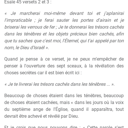
Ésaïe 45 versets 2 et 3 :
« Je marcherai moi-même devant toi et j'aplanirai
l'impraticable ; je ferai sauter les portes d'airain et je
briserai les verrous de fer ; Je te donnerai les trésors cachés
dans les ténèbres et les objets précieux bien cachés, afin
que tu saches que c'est moi, l'Éternel, qui t'ai appelé par ton
nom, le Dieu d'Israël »
.
Quand je pense à ce verset, je ne peux m'empêcher de
penser à l'ouverture des sept sceaux, à la révélation des
choses secrètes car il est bien écrit ici :
« Je te livrerai les trésors cachés dans les ténèbres ... »
.
Beaucoup de choses étaient dans les ténèbres, beaucoup
de choses étaient cachées, mais « dans les jours où la voix
du septième ange de l'Église, quand il apparaîtra, tout
devrait être achevé et révélé par Dieu.
Et je crois que nous pouvons dire : « Cette parole s'est