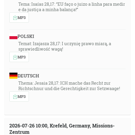
Tema: Isaías 28,17: “EU faço o juizo a linha para medir
e da justiça a minha balança!”
MP3
POLSKI
Temat: Izajasza 28,17: I uczynię prawo miarą, a
sprawiedliwość wagą!
MP3
DEUTSCH
Thema: Jesaia 28,17: ICH mache das Recht zur
Richtschnur und die Gerechtigkeit zur Setzwaage!
MP3
2026-07-26 10:00, Krefeld, Germany, Missions-
Zentrum