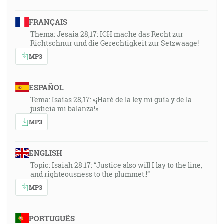
FRANÇAIS
Thema: Jesaia 28,17: ICH mache das Recht zur
Richtschnur und die Gerechtigkeit zur Setzwaage!
MP3
ESPAÑOL
Tema: Isaías 28,17: «¡Haré de la ley mi guía y de la
justicia mi balanza!»
MP3
ENGLISH
Topic: Isaiah 28:17: “Justice also will I lay to the line,
and righteousness to the plummet.!”
MP3
PORTUGUÊS