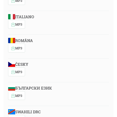
MP3
ITALIANO
MP3
ROMÂNA
MP3
ČESKY
MP3
БЪЛГАРСКИ ЕЗИК
MP3
SWAHILI DRC