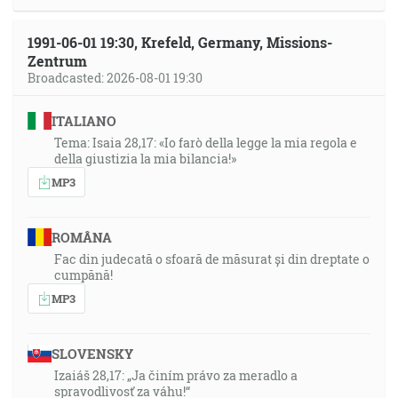
1991-06-01 19:30, Krefeld, Germany, Missions-
Zentrum
Broadcasted: 2026-08-01 19:30
ITALIANO
Tema: Isaia 28,17: «Io farò della legge la mia regola e
della giustizia la mia bilancia!»
MP3
ROMÂNA
Fac din judecată o sfoară de măsurat și din dreptate o
cumpănă!
MP3
SLOVENSKY
Izaiáš 28,17: „Ja činím právo za meradlo a
spravodlivosť za váhu!“