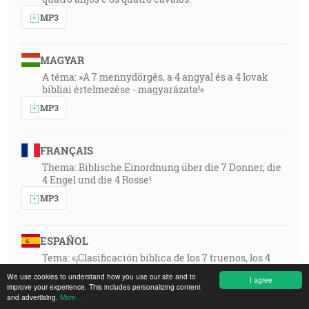
MP3
MAGYAR
A téma: »A 7 mennydörgés, a 4 angyal és a 4 lovak
bibliai értelmezése - magyarázata!«
MP3
FRANÇAIS
Thema: Biblische Einordnung über die 7 Donner, die
4 Engel und die 4 Rosse!
MP3
ESPAÑOL
Tema: «¡Clasificación bíblica de los 7 truenos, los 4
ángeles y los 4 caballos!»
We use cookies to understand how you use our site and to
I agree
improve your experience. This includes personalizing content
MP3
and advertising.
More...