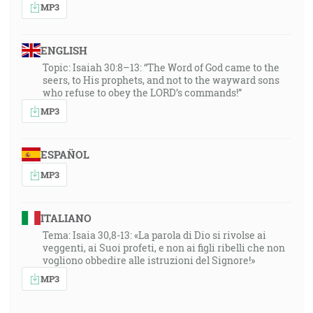
MP3
ENGLISH
Topic: Isaiah 30:8–13: “The Word of God came to the
seers, to His prophets, and not to the wayward sons
who refuse to obey the LORD’s commands!”
MP3
ESPAÑOL
MP3
ITALIANO
Tema: Isaia 30,8-13: «La parola di Dio si rivolse ai
veggenti, ai Suoi profeti, e non ai figli ribelli che non
vogliono obbedire alle istruzioni del Signore!»
MP3