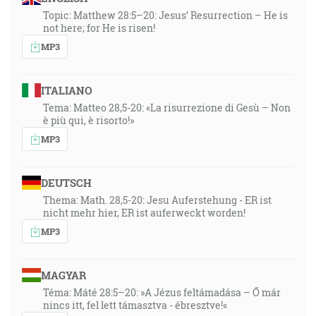
Topic: Matthew 28:5–20: Jesus’ Resurrection – He is
not here; for He is risen!
MP3
ITALIANO
Tema: Matteo 28,5-20: «La risurrezione di Gesù – Non
è più qui, è risorto!»
MP3
DEUTSCH
Thema: Math. 28,5-20: Jesu Auferstehung - ER ist
nicht mehr hier, ER ist auferweckt worden!
MP3
MAGYAR
Téma: Máté 28:5–20: »A Jézus feltámadása – Ő már
nincs itt, fel lett támasztva - ébresztve!«