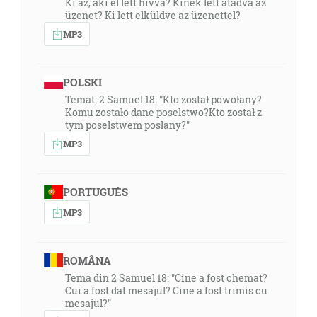
Ki az, aki el lett hívva? Kinek lett átadva az
üzenet? Ki lett elküldve az üzenettel?
MP3
POLSKI
Temat: 2 Samuel 18: "Kto został powołany?
Komu zostało dane poselstwo?Kto został z
tym poselstwem posłany?"
MP3
PORTUGUÊS
MP3
ROMÂNA
Tema din 2 Samuel 18: "Cine a fost chemat?
Cui a fost dat mesajul? Cine a fost trimis cu
mesajul?"