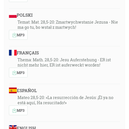
POLSKI
Temat: Mat. 28,5-20: Zmartwychwstanie Jezusa - Nie
ma go tu, bo wstał z martwych!
MP3
FRANÇAIS
Thema: Math. 28,5-20: Jesu Auferstehung - ER ist
nicht mehr hier, ER ist auferweckt worden!
MP3
ESPAÑOL
Mateo 28,5-20: «La resurrección de Jesús: ¡Él ya no
está aquí, Ha resucitado!»
MP3
ENGLISH