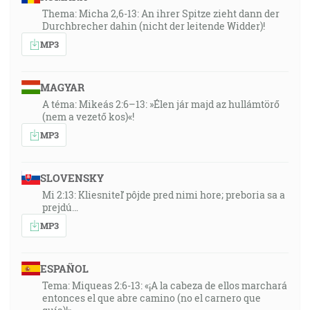
Thema: Micha 2,6-13: An ihrer Spitze zieht dann der
Durchbrecher dahin (nicht der leitende Widder)!
MP3
MAGYAR
A téma: Mikeás 2:6–13: »Élen jár majd az hullámtörő
(nem a vezető kos)«!
MP3
SLOVENSKY
Mi 2:13: Kliesniteľ pôjde pred nimi hore; preboria sa a
prejdú…
MP3
ESPAÑOL
Tema: Miqueas 2:6-13: «¡A la cabeza de ellos marchará
entonces el que abre camino (no el carnero que