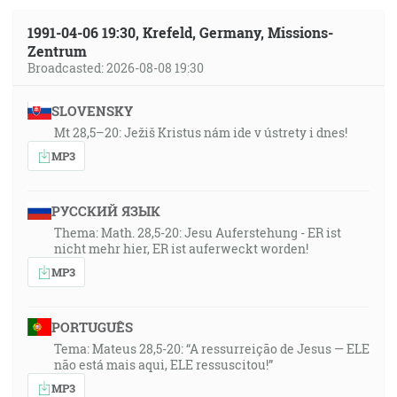
1991-04-06 19:30, Krefeld, Germany, Missions-
Zentrum
Broadcasted: 2026-08-08 19:30
SLOVENSKY
Mt 28,5–20: Ježiš Kristus nám ide v ústrety i dnes!
MP3
РУССКИЙ ЯЗЫК
Thema: Math. 28,5-20: Jesu Auferstehung - ER ist
nicht mehr hier, ER ist auferweckt worden!
MP3
PORTUGUÊS
Tema: Mateus 28,5-20: “A ressurreição de Jesus — ELE
não está mais aqui, ELE ressuscitou!”
MP3