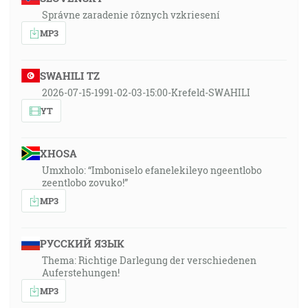
Správne zaradenie rôznych vzkriesení
MP3
SWAHILI TZ
2026-07-15-1991-02-03-15:00-Krefeld-SWAHILI
YT
XHOSA
Umxholo: “Imboniselo efanelekileyo ngeentlobo
zeentlobo zovuko!”
MP3
РУССКИЙ ЯЗЫК
Thema: Richtige Darlegung der verschiedenen
Auferstehungen!
MP3