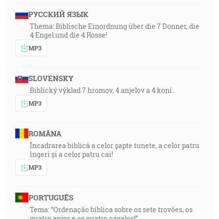
РУССКИЙ ЯЗЫК
Thema: Biblische Einordnung über die 7 Donner, die
4 Engel und die 4 Rosse!
MP3
SLOVENSKY
Biblický výklad 7 hromov, 4 anjelov a 4 koní.
MP3
ROMÂNA
Încadrarea biblică a celor șapte tunete, a celor patru
îngeri și a celor patru cai!
MP3
PORTUGUÊS
Tema: “Ordenação bíblica sobre os sete trovões, os
quatro anjos e os quatro cavalos!”