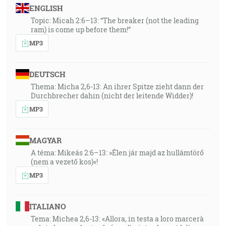
ENGLISH
Topic: Micah 2:6–13: “The breaker (not the leading
ram) is come up before them!”
MP3
DEUTSCH
Thema: Micha 2,6-13: An ihrer Spitze zieht dann der
Durchbrecher dahin (nicht der leitende Widder)!
MP3
MAGYAR
A téma: Mikeás 2:6–13: »Élen jár majd az hullámtörő
(nem a vezető kos)«!
MP3
ITALIANO
Tema: Michea 2,6-13: «Allora, in testa a loro marcerà