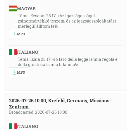
MAGYAR
Téma: Ézsaiás 28:17: »Az Igazságosságot
zsinormértékké teszem, és az igazságszolgáltatást
mérlegül állítom fel!«
MP3
ITALIANO
Tema: Isaia 28,17: «Io farò della legge la mia regola e
della giustizia la mia bilancia!»
MP3
2026-07-26 10:00, Krefeld, Germany, Missions-
Zentrum
Broadcasted: 2026-07-26 10:00
ITALIANO