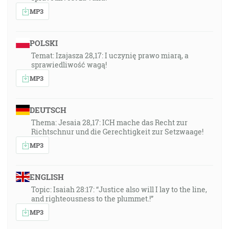
MP3
POLSKI
Temat: Izajasza 28,17: I uczynię prawo miarą, a
sprawiedliwość wagą!
MP3
DEUTSCH
Thema: Jesaia 28,17: ICH mache das Recht zur
Richtschnur und die Gerechtigkeit zur Setzwaage!
MP3
ENGLISH
Topic: Isaiah 28:17: “Justice also will I lay to the line,
and righteousness to the plummet.!”
MP3