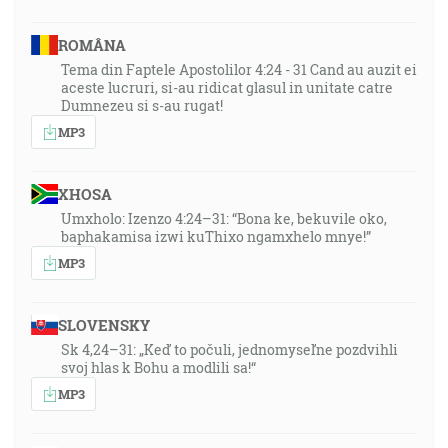
ROMÂNA
Tema din Faptele Apostolilor 4:24 - 31 Cand au auzit ei
aceste lucruri, si-au ridicat glasul in unitate catre
Dumnezeu si s-au rugat!
MP3
XHOSA
Umxholo: Izenzo 4:24–31: “Bona ke, bekuvile oko,
baphakamisa izwi kuThixo ngamxhelo mnye!”
MP3
SLOVENSKY
Sk 4,24–31: „Keď to počuli, jednomyseľne pozdvihli
svoj hlas k Bohu a modlili sa!“
MP3