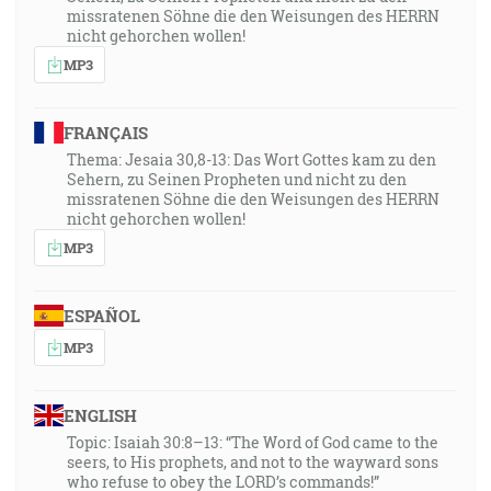
missratenen Söhne die den Weisungen des HERRN
nicht gehorchen wollen!
MP3
FRANÇAIS
Thema: Jesaia 30,8-13: Das Wort Gottes kam zu den
Sehern, zu Seinen Propheten und nicht zu den
missratenen Söhne die den Weisungen des HERRN
nicht gehorchen wollen!
MP3
ESPAÑOL
MP3
ENGLISH
Topic: Isaiah 30:8–13: “The Word of God came to the
seers, to His prophets, and not to the wayward sons
who refuse to obey the LORD’s commands!”