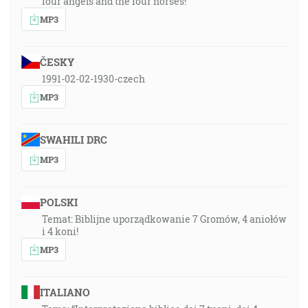
four angels and the four horses!
MP3
ČESKY
1991-02-02-1930-czech
MP3
SWAHILI DRC
MP3
POLSKI
Temat: Biblijne uporządkowanie 7 Gromów, 4 aniołów
i 4 koni!
MP3
ITALIANO