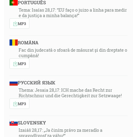
PORTUGUÊS
Tema: Isaías 28,17: “EU faço o juizo a linha para medir
e da justiça a minha balança!”
MP3
ROMÂNA
Fac din judecată o sfoară de măsurat și din dreptate o
cumpănă!
MP3
РУССКИЙ ЯЗЫК
Thema: Jesaia 28,17: ICH mache das Recht zur
Richtschnur und die Gerechtigkeit zur Setzwaage!
MP3
SLOVENSKY
Izaiáš 28,17: „Ja činím právo za meradlo a
spravodlivosť za váhu!“