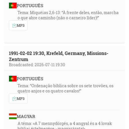
PORTUGUÊS
Tema: Miquéias 2,6-13: “À frente deles, então, marcha
o que abre caminho (não o carneiro líder)!”
MP3
1991-02-02 19:30, Krefeld, Germany, Missions-
Zentrum
Broadcasted: 2026-07-11 19:30
PORTUGUÊS
Tema: “Ordenação bíblica sobre os sete trovões, os
quatro anjos e os quatro cavalos!”
MP3
MAGYAR
A téma: »A 7 mennydörgés, a 4 angyal és a 4 lovak
bibliai értelmezése - magyarázata!«