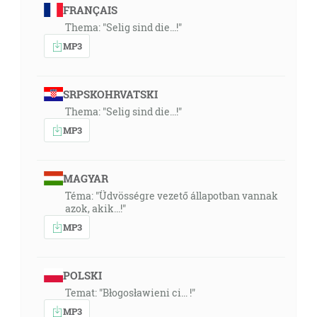
FRANÇAIS
Thema: "Selig sind die...!"
MP3
SRPSKOHRVATSKI
Thema: "Selig sind die...!"
MP3
MAGYAR
Téma: "Üdvösségre vezető állapotban vannak
azok, akik...!"
MP3
POLSKI
Temat: "Błogosławieni ci... !"
MP3