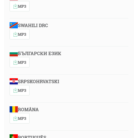
MP3
SWAHILI DRC
MP3
БЪЛГАРСКИ ЕЗИК
MP3
SRPSKOHRVATSKI
MP3
ROMÂNA
MP3
PORTUGUÊS