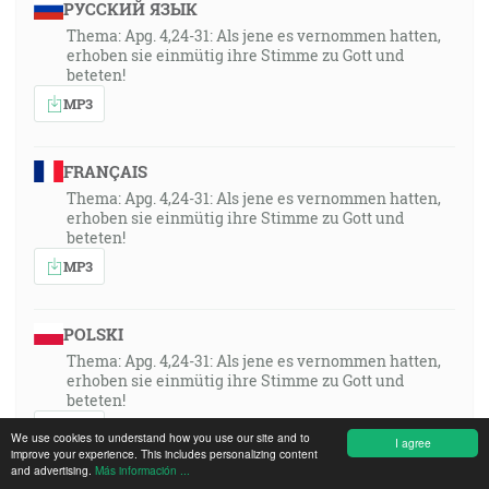
РУССКИЙ ЯЗЫК
Thema: Apg. 4,24-31: Als jene es vernommen hatten,
erhoben sie einmütig ihre Stimme zu Gott und
beteten!
MP3
FRANÇAIS
Thema: Apg. 4,24-31: Als jene es vernommen hatten,
erhoben sie einmütig ihre Stimme zu Gott und
beteten!
MP3
POLSKI
Thema: Apg. 4,24-31: Als jene es vernommen hatten,
erhoben sie einmütig ihre Stimme zu Gott und
beteten!
MP3
We use cookies to understand how you use our site and to
I agree
improve your experience. This includes personalizing content
and advertising.
Más información ...