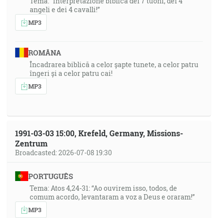
Tema: “Interpretazione biblica dei 7 tuoni, dei 4
angeli e dei 4 cavalli!”
MP3
ROMÂNA
Încadrarea biblică a celor șapte tunete, a celor patru
îngeri și a celor patru cai!
MP3
1991-03-03 15:00, Krefeld, Germany, Missions-
Zentrum
Broadcasted: 2026-07-08 19:30
PORTUGUÊS
Tema: Atos 4,24-31: “Ao ouvirem isso, todos, de
comum acordo, levantaram a voz a Deus e oraram!”
MP3