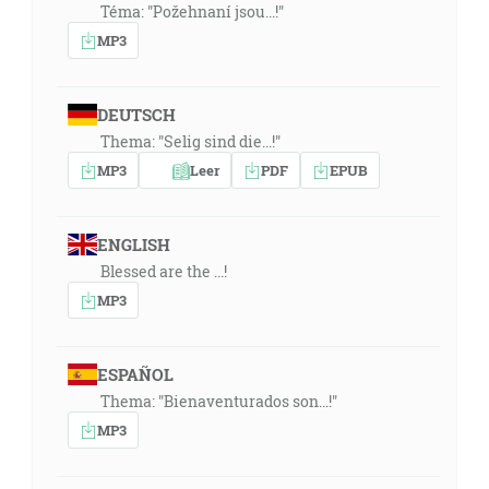
Téma: "Požehnaní jsou...!"
MP3
DEUTSCH
Thema: "Selig sind die...!"
MP3
Leer
PDF
EPUB
ENGLISH
Blessed are the ...!
MP3
ESPAÑOL
Thema: "Bienaventurados son...!"
MP3