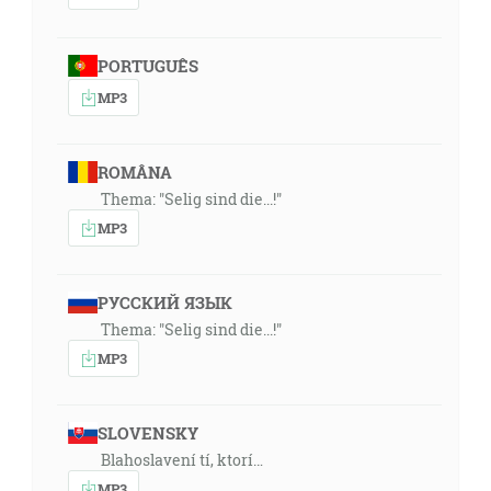
PORTUGUÊS
MP3
ROMÂNA
Thema: "Selig sind die...!"
MP3
РУССКИЙ ЯЗЫК
Thema: "Selig sind die...!"
MP3
SLOVENSKY
Blahoslavení tí, ktorí…
MP3