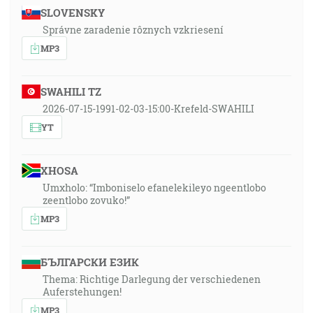
SLOVENSKY
Správne zaradenie rôznych vzkriesení
MP3
SWAHILI TZ
2026-07-15-1991-02-03-15:00-Krefeld-SWAHILI
YT
XHOSA
Umxholo: “Imboniselo efanelekileyo ngeentlobo
zeentlobo zovuko!”
MP3
БЪЛГАРСКИ ЕЗИК
Thema: Richtige Darlegung der verschiedenen
Auferstehungen!
MP3