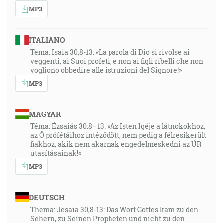
MP3
ITALIANO
Tema: Isaia 30,8-13: «La parola di Dio si rivolse ai
veggenti, ai Suoi profeti, e non ai figli ribelli che non
vogliono obbedire alle istruzioni del Signore!»
MP3
MAGYAR
Téma: Ézsaiás 30:8–13: »Az Isten Igéje a látnokokhoz,
az Ő prófétáihoz intéződött, nem pedig a félresikerült
fiakhoz, akik nem akarnak engedelmeskedni az ÚR
utasításainak!«
MP3
DEUTSCH
Thema: Jesaia 30,8-13: Das Wort Gottes kam zu den
Sehern, zu Seinen Propheten und nicht zu den