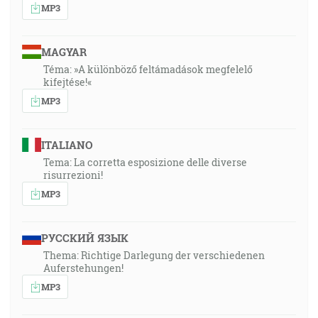
MP3
MAGYAR
Téma: »A különböző feltámadások megfelelő
kifejtése!«
MP3
ITALIANO
Tema: La corretta esposizione delle diverse
risurrezioni!
MP3
РУССКИЙ ЯЗЫК
Thema: Richtige Darlegung der verschiedenen
Auferstehungen!
MP3