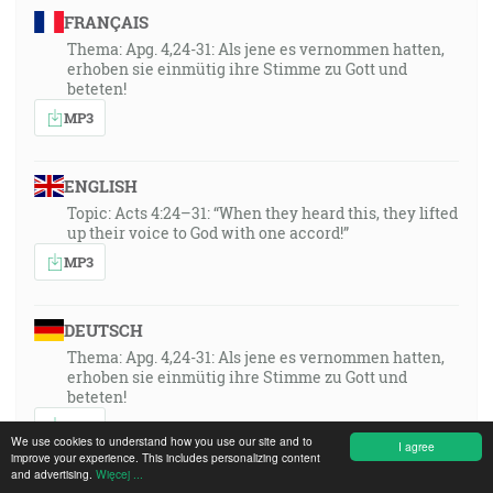
FRANÇAIS
Thema: Apg. 4,24-31: Als jene es vernommen hatten,
erhoben sie einmütig ihre Stimme zu Gott und
beteten!
MP3
ENGLISH
Topic: Acts 4:24–31: “When they heard this, they lifted
up their voice to God with one accord!”
MP3
DEUTSCH
Thema: Apg. 4,24-31: Als jene es vernommen hatten,
erhoben sie einmütig ihre Stimme zu Gott und
beteten!
MP3
We use cookies to understand how you use our site and to
I agree
improve your experience. This includes personalizing content
and advertising.
Więcej ...