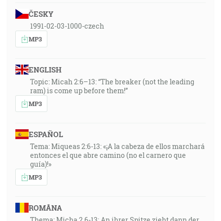
ČESKY
1991-02-03-1000-czech
MP3
ENGLISH
Topic: Micah 2:6–13: “The breaker (not the leading
ram) is come up before them!”
MP3
ESPAÑOL
Tema: Miqueas 2:6-13: «¡A la cabeza de ellos marchará
entonces el que abre camino (no el carnero que
guía)!»
MP3
ROMÂNA
Thema: Micha 2,6-13: An ihrer Spitze zieht dann der