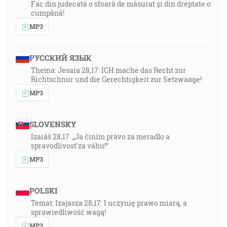
Fac din judecată o sfoară de măsurat și din dreptate o
cumpănă!
MP3
РУССКИЙ ЯЗЫК
Thema: Jesaia 28,17: ICH mache das Recht zur
Richtschnur und die Gerechtigkeit zur Setzwaage!
MP3
SLOVENSKY
Izaiáš 28,17: „Ja činím právo za meradlo a
spravodlivosť za váhu!“
MP3
POLSKI
Temat: Izajasza 28,17: I uczynię prawo miarą, a
sprawiedliwość wagą!
MP3