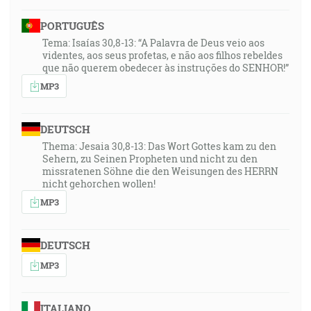
PORTUGUÊS
Tema: Isaías 30,8-13: “A Palavra de Deus veio aos
videntes, aos seus profetas, e não aos filhos rebeldes
que não querem obedecer às instruções do SENHOR!”
MP3
DEUTSCH
Thema: Jesaia 30,8-13: Das Wort Gottes kam zu den
Sehern, zu Seinen Propheten und nicht zu den
missratenen Söhne die den Weisungen des HERRN
nicht gehorchen wollen!
MP3
DEUTSCH
MP3
ITALIANO