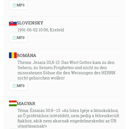
MP3
SLOVENSKY
1991-06-02 10:00, Krefeld
MP3
ROMÂNA
Thema: Jesaia 30,8-13: Das Wort Gottes kam zu den
Sehern, zu Seinen Propheten und nicht zu den
missratenen Söhne die den Weisungen des HERRN
nicht gehorchen wollen!
MP3
MAGYAR
Téma: Ézsaiás 30:8–13: »Az Isten Igéje a látnokokhoz,
az Ő prófétáihoz intéződött, nem pedig a félresikerült
fiakhoz, akik nem akarnak engedelmeskedni az ÚR
utasításainak!«