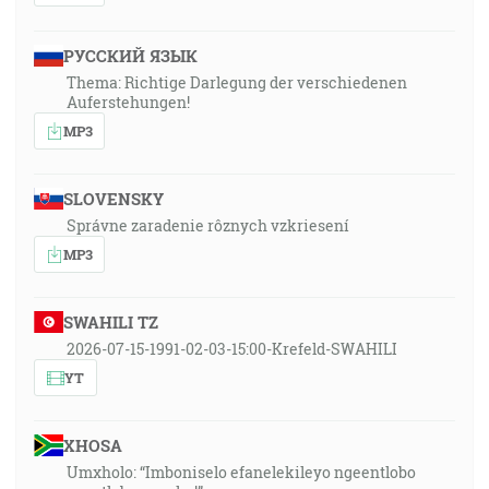
РУССКИЙ ЯЗЫК
Thema: Richtige Darlegung der verschiedenen
Auferstehungen!
MP3
SLOVENSKY
Správne zaradenie rôznych vzkriesení
MP3
SWAHILI TZ
2026-07-15-1991-02-03-15:00-Krefeld-SWAHILI
YT
XHOSA
Umxholo: “Imboniselo efanelekileyo ngeentlobo