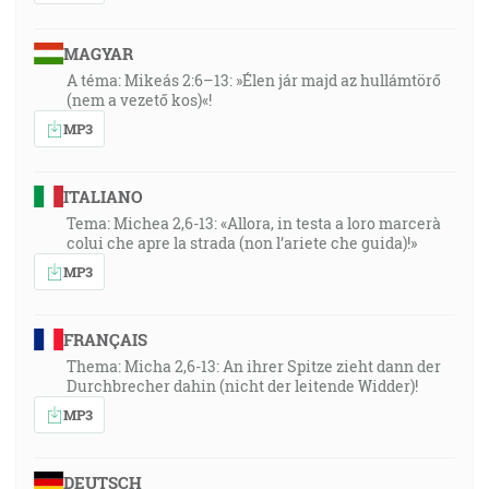
MAGYAR
A téma: Mikeás 2:6–13: »Élen jár majd az hullámtörő
(nem a vezető kos)«!
MP3
ITALIANO
Tema: Michea 2,6-13: «Allora, in testa a loro marcerà
colui che apre la strada (non l’ariete che guida)!»
MP3
FRANÇAIS
Thema: Micha 2,6-13: An ihrer Spitze zieht dann der
Durchbrecher dahin (nicht der leitende Widder)!
MP3
DEUTSCH