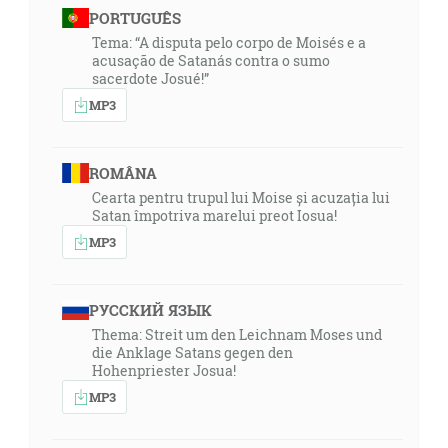
PORTUGUÊS
Tema: “A disputa pelo corpo de Moisés e a
acusação de Satanás contra o sumo
sacerdote Josué!”
MP3
ROMÂNA
Cearta pentru trupul lui Moise și acuzația lui
Satan împotriva marelui preot Iosua!
MP3
РУССКИЙ ЯЗЫК
Thema: Streit um den Leichnam Moses und
die Anklage Satans gegen den
Hohenpriester Josua!
MP3