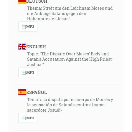
DEUTSCH
Thema: Streit um den Leichnam Moses und
die Anklage Satans gegen den
Hohenpriester Josua!
MP3
ENGLISH
Topic: “The Dispute Over Moses' Body and
Satan's Accusation Against the High Priest
Joshua!”
MP3
ESPAÑOL
Tema: «¡La disputa por el cuerpo de Moisés y
la acusación de Satanás contra el sumo
sacerdote Josué!»
MP3