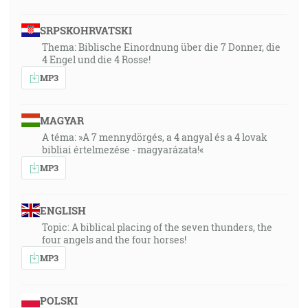
SRPSKOHRVATSKI
Thema: Biblische Einordnung über die 7 Donner, die
4 Engel und die 4 Rosse!
MP3
MAGYAR
A téma: »A 7 mennydörgés, a 4 angyal és a 4 lovak
bibliai értelmezése - magyarázata!«
MP3
ENGLISH
Topic: A biblical placing of the seven thunders, the
four angels and the four horses!
MP3
POLSKI