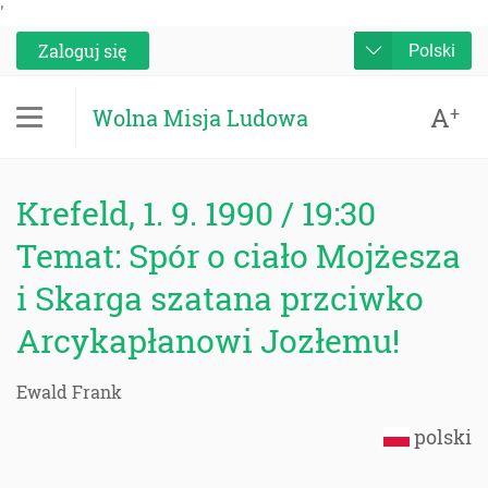
'
Zaloguj się
Polski
A
+
Wolna Misja Ludowa
Krefeld, 1. 9. 1990 / 19:30
Temat: Spór o ciało Mojżesza
i Skarga szatana przciwko
Arcykapłanowi Jozłemu!
Ewald Frank
polski