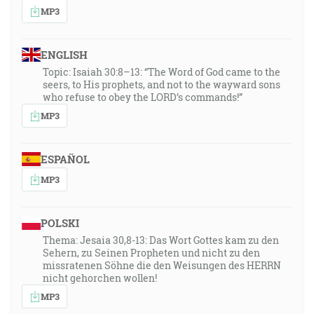
MP3
ENGLISH
Topic: Isaiah 30:8–13: “The Word of God came to the
seers, to His prophets, and not to the wayward sons
who refuse to obey the LORD’s commands!”
MP3
ESPAÑOL
MP3
POLSKI
Thema: Jesaia 30,8-13: Das Wort Gottes kam zu den
Sehern, zu Seinen Propheten und nicht zu den
missratenen Söhne die den Weisungen des HERRN
nicht gehorchen wollen!
MP3