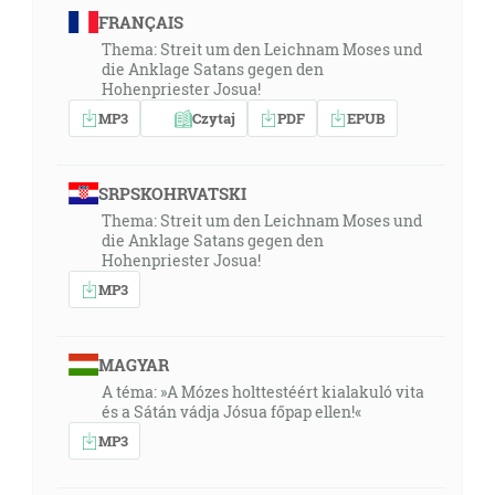
FRANÇAIS
Thema: Streit um den Leichnam Moses und
die Anklage Satans gegen den
Hohenpriester Josua!
MP3
Czytaj
PDF
EPUB
SRPSKOHRVATSKI
Thema: Streit um den Leichnam Moses und
die Anklage Satans gegen den
Hohenpriester Josua!
MP3
MAGYAR
A téma: »A Mózes holttestéért kialakuló vita
és a Sátán vádja Jósua főpap ellen!«
MP3