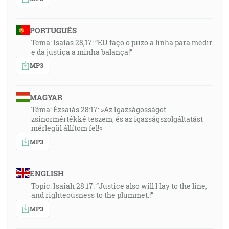
PORTUGUÊS
Tema: Isaías 28,17: “EU faço o juizo a linha para medir
e da justiça a minha balança!”
MP3
MAGYAR
Téma: Ézsaiás 28:17: »Az Igazságosságot
zsinormértékké teszem, és az igazságszolgáltatást
mérlegül állítom fel!«
MP3
ENGLISH
Topic: Isaiah 28:17: “Justice also will I lay to the line,
and righteousness to the plummet.!”
MP3