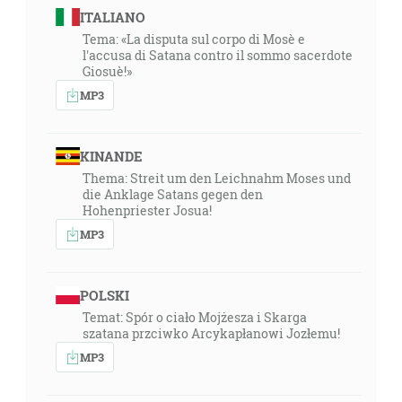
ITALIANO
Tema: «La disputa sul corpo di Mosè e
l'accusa di Satana contro il sommo sacerdote
Giosuè!»
MP3
KINANDE
Thema: Streit um den Leichnahm Moses und
die Anklage Satans gegen den
Hohenpriester Josua!
MP3
POLSKI
Temat: Spór o ciało Mojżesza i Skarga
szatana przciwko Arcykapłanowi Jozłemu!
MP3