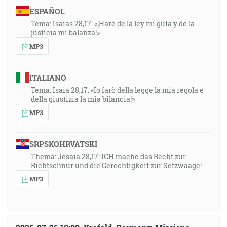
ESPAÑOL
Tema: Isaías 28,17: «¡Haré de la ley mi guía y de la
justicia mi balanza!»
MP3
ITALIANO
Tema: Isaia 28,17: «Io farò della legge la mia regola e
della giustizia la mia bilancia!»
MP3
SRPSKOHRVATSKI
Thema: Jesaia 28,17: ICH mache das Recht zur
Richtschnur und die Gerechtigkeit zur Setzwaage!
MP3