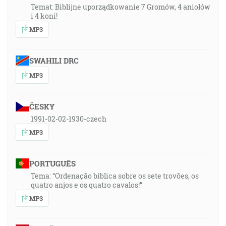
Temat: Biblijne uporządkowanie 7 Gromów, 4 aniołów
i 4 koni!
MP3
SWAHILI DRC
MP3
ČESKY
1991-02-02-1930-czech
MP3
PORTUGUÊS
Tema: “Ordenação bíblica sobre os sete trovões, os
quatro anjos e os quatro cavalos!”
MP3