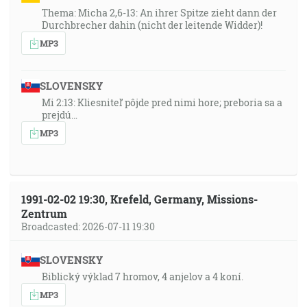
Thema: Micha 2,6-13: An ihrer Spitze zieht dann der
Durchbrecher dahin (nicht der leitende Widder)!
MP3
SLOVENSKY
Mi 2:13: Kliesniteľ pôjde pred nimi hore; preboria sa a
prejdú…
MP3
1991-02-02 19:30, Krefeld, Germany, Missions-
Zentrum
Broadcasted: 2026-07-11 19:30
SLOVENSKY
Biblický výklad 7 hromov, 4 anjelov a 4 koní.
MP3