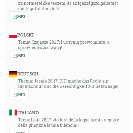
zsinormértékké teszem, és az igazságszolgáltatást
mérlegül állítom fel!«
MP3
POLSKI
Temat: Izajasza 28,17: I uczynię prawo miarą, a
sprawiedliwość wagą!
MP3
DEUTSCH
Thema: Jesaia 28,17: ICH mache das Recht zur
Richtschnur und die Gerechtigkeit zur Setzwaage!
MP3
ITALIANO
Tema: Isaia 28,17: «Io farò della legge la mia regola e
della giustizia la mia bilancia!»
MP3