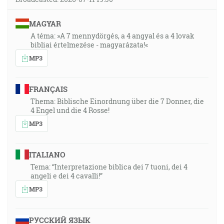
MAGYAR
A téma: »A 7 mennydörgés, a 4 angyal és a 4 lovak
bibliai értelmezése - magyarázata!«
MP3
FRANÇAIS
Thema: Biblische Einordnung über die 7 Donner, die
4 Engel und die 4 Rosse!
MP3
ITALIANO
Tema: “Interpretazione biblica dei 7 tuoni, dei 4
angeli e dei 4 cavalli!”
MP3
РУССКИЙ ЯЗЫК