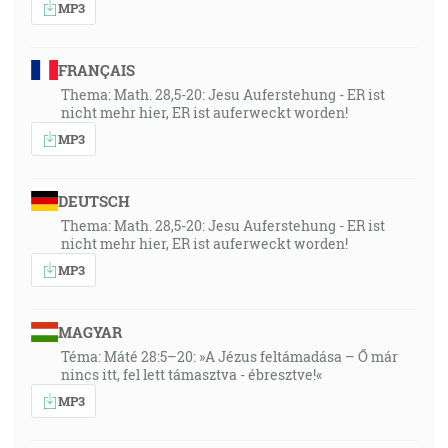
MP3
FRANÇAIS
Thema: Math. 28,5-20: Jesu Auferstehung - ER ist
nicht mehr hier, ER ist auferweckt worden!
MP3
DEUTSCH
Thema: Math. 28,5-20: Jesu Auferstehung - ER ist
nicht mehr hier, ER ist auferweckt worden!
MP3
MAGYAR
Téma: Máté 28:5–20: »A Jézus feltámadása – Ő már
nincs itt, fel lett támasztva - ébresztve!«
MP3