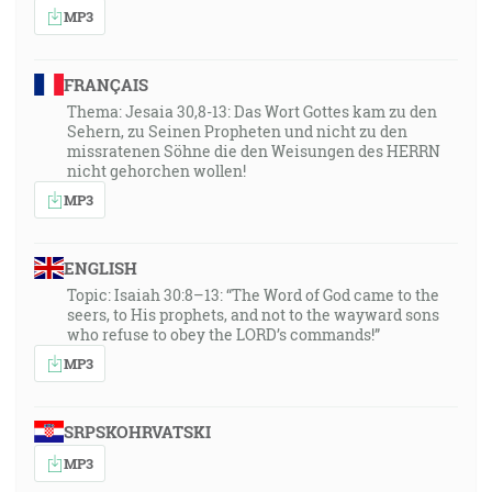
MP3
FRANÇAIS
Thema: Jesaia 30,8-13: Das Wort Gottes kam zu den
Sehern, zu Seinen Propheten und nicht zu den
missratenen Söhne die den Weisungen des HERRN
nicht gehorchen wollen!
MP3
ENGLISH
Topic: Isaiah 30:8–13: “The Word of God came to the
seers, to His prophets, and not to the wayward sons
who refuse to obey the LORD’s commands!”
MP3
SRPSKOHRVATSKI
MP3