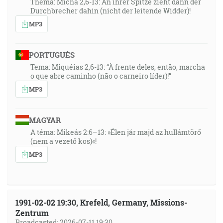
Thema: Micha 2,6-13: An ihrer Spitze zieht dann der
Durchbrecher dahin (nicht der leitende Widder)!
MP3
PORTUGUÊS
Tema: Miquéias 2,6-13: “À frente deles, então, marcha
o que abre caminho (não o carneiro líder)!”
MP3
MAGYAR
A téma: Mikeás 2:6–13: »Élen jár majd az hullámtörő
(nem a vezető kos)«!
MP3
1991-02-02 19:30, Krefeld, Germany, Missions-
Zentrum
Broadcasted: 2026-07-11 19:30