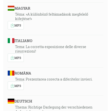
MAGYAR
Téma: »A különböző feltámadások megfelelő
kifejtése!«
MP3
ITALIANO
Tema: La corretta esposizione delle diverse
risurrezioni!
MP3
ROMÂNA
Tema: Prezentarea corecta a diferitelor invieri.
MP3
DEUTSCH
Thema: Richtige Darlegung der verschiedenen