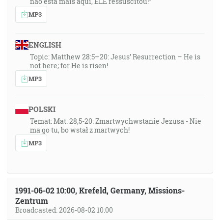
não está mais aqui, ELE ressuscitou!”
MP3
ENGLISH
Topic: Matthew 28:5–20: Jesus’ Resurrection – He is
not here; for He is risen!
MP3
POLSKI
Temat: Mat. 28,5-20: Zmartwychwstanie Jezusa - Nie
ma go tu, bo wstał z martwych!
MP3
1991-06-02 10:00, Krefeld, Germany, Missions-
Zentrum
Broadcasted: 2026-08-02 10:00