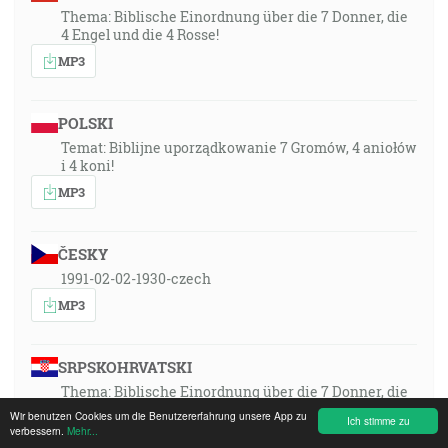
Thema: Biblische Einordnung über die 7 Donner, die
4 Engel und die 4 Rosse!
MP3
POLSKI
Temat: Biblijne uporządkowanie 7 Gromów, 4 aniołów
i 4 koni!
MP3
ČESKY
1991-02-02-1930-czech
MP3
SRPSKOHRVATSKI
Thema: Biblische Einordnung über die 7 Donner, die
4 Engel und die 4 Rosse!
Wir benutzen Cookies um die Benutzererfahrung unsere App zu
Ich stimme zu
verbessern.
Mehr...
MP3