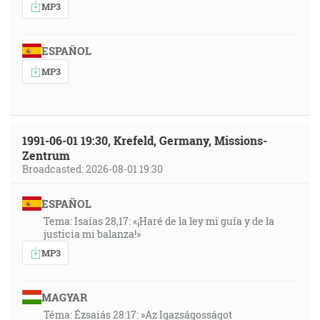
MP3
ESPAÑOL
MP3
1991-06-01 19:30, Krefeld, Germany, Missions-
Zentrum
Broadcasted: 2026-08-01 19:30
ESPAÑOL
Tema: Isaías 28,17: «¡Haré de la ley mi guía y de la
justicia mi balanza!»
MP3
MAGYAR
Téma: Ézsaiás 28:17: »Az Igazságosságot