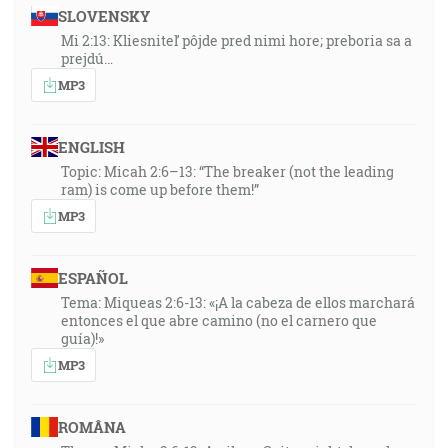
SLOVENSKY
Mi 2:13: Kliesniteľ pôjde pred nimi hore; preboria sa a
prejdú…
MP3
ENGLISH
Topic: Micah 2:6–13: “The breaker (not the leading
ram) is come up before them!”
MP3
ESPAÑOL
Tema: Miqueas 2:6-13: «¡A la cabeza de ellos marchará
entonces el que abre camino (no el carnero que
guía)!»
MP3
ROMÂNA