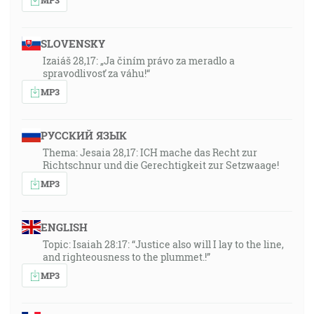
SLOVENSKY
Izaiáš 28,17: „Ja činím právo za meradlo a
spravodlivosť za váhu!“
MP3
РУССКИЙ ЯЗЫК
Thema: Jesaia 28,17: ICH mache das Recht zur
Richtschnur und die Gerechtigkeit zur Setzwaage!
MP3
ENGLISH
Topic: Isaiah 28:17: “Justice also will I lay to the line,
and righteousness to the plummet.!”
MP3