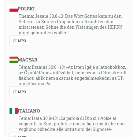
POLSKI
Thema: Jesaia 30,8-13: Das Wort Gottes kam zu den
Sehern, zu Seinen Propheten und nicht zu den
missratenen Söhne die den Weisungen des HERRN
nicht gehorchen wollen!
MP3
MAGYAR
Téma: Ézsaiás 30:8–13: »Az Isten Igéje a látnokokhoz,
az Ő prófétáihoz intéződött, nem pedig a félresikerült
fiakhoz, akik nem akarnak engedelmeskedni az ÚR
utasításainak!«
MP3
ITALIANO
Tema: Isaia 30,8-13: «La parola di Dio si rivolse ai
veggenti, ai Suoi profeti, e non ai figli ribelli che non
vogliono obbedire alle istruzioni del Signore!»