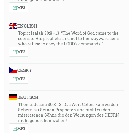
MP3
ENGLISH
Topic: Isaiah 30:8–13: “The Word of God came to the
seers, to His prophets, and not to the wayward sons
who refuse to obey the LORD’s commands!”
MP3
ČESKY
MP3
DEUTSCH
Thema: Jesaia 30,8-13: Das Wort Gottes kam zu den
Sehern, zu Seinen Propheten und nicht zu den
missratenen Söhne die den Weisungen des HERRN
nicht gehorchen wollen!
MP3