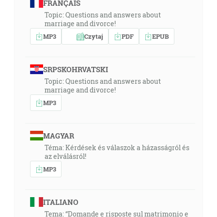
FRANÇAIS
Topic: Questions and answers about
marriage and divorce!
MP3
Czytaj
PDF
EPUB
SRPSKOHRVATSKI
Topic: Questions and answers about
marriage and divorce!
MP3
MAGYAR
Téma: Kérdések és válaszok a házasságról és
az elválásról!
MP3
ITALIANO
Tema: “Domande e risposte sul matrimonio e