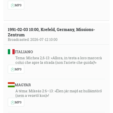
MP3
1991-02-03 10:00, Krefeld, Germany, Missions-
Zentrum
Broadcasted: 2026-07-12 10:00
ITALIANO
Tema: Michea 2,6-13: «Allora, in testa a loro marcerà
colui che apre la strada (non l’ariete che guida)!»
MP3
MAGYAR
A téma: Mikeás 2:6–13: »Élen jár majd az hullámtörő
(nem a vezető kos)«!
MP3