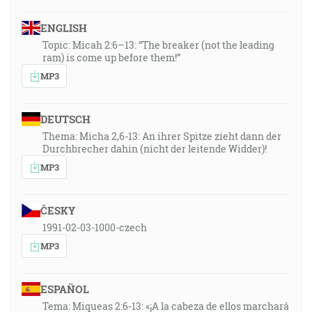
ENGLISH
Topic: Micah 2:6–13: “The breaker (not the leading
ram) is come up before them!”
MP3
DEUTSCH
Thema: Micha 2,6-13: An ihrer Spitze zieht dann der
Durchbrecher dahin (nicht der leitende Widder)!
MP3
ČESKY
1991-02-03-1000-czech
MP3
ESPAÑOL
Tema: Miqueas 2:6-13: «¡A la cabeza de ellos marchará