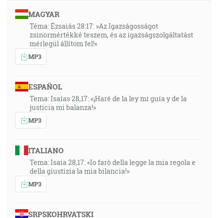
MAGYAR
Téma: Ézsaiás 28:17: »Az Igazságosságot
zsinormértékké teszem, és az igazságszolgáltatást
mérlegül állítom fel!«
MP3
ESPAÑOL
Tema: Isaías 28,17: «¡Haré de la ley mi guía y de la
justicia mi balanza!»
MP3
ITALIANO
Tema: Isaia 28,17: «Io farò della legge la mia regola e
della giustizia la mia bilancia!»
MP3
SRPSKOHRVATSKI