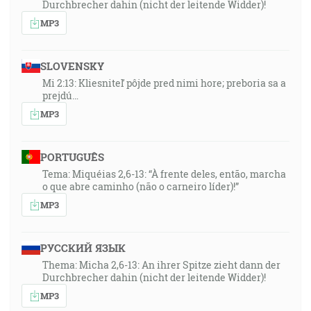
Durchbrecher dahin (nicht der leitende Widder)!
MP3
SLOVENSKY
Mi 2:13: Kliesniteľ pôjde pred nimi hore; preboria sa a
prejdú…
MP3
PORTUGUÊS
Tema: Miquéias 2,6-13: “À frente deles, então, marcha
o que abre caminho (não o carneiro líder)!”
MP3
РУССКИЙ ЯЗЫК
Thema: Micha 2,6-13: An ihrer Spitze zieht dann der
Durchbrecher dahin (nicht der leitende Widder)!
MP3