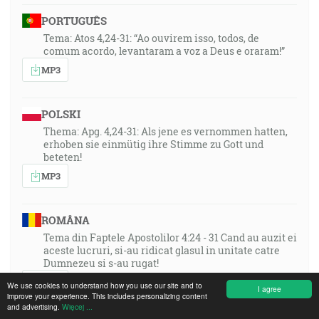
PORTUGUÊS
Tema: Atos 4,24-31: “Ao ouvirem isso, todos, de
comum acordo, levantaram a voz a Deus e oraram!”
MP3
POLSKI
Thema: Apg. 4,24-31: Als jene es vernommen hatten,
erhoben sie einmütig ihre Stimme zu Gott und
beteten!
MP3
ROMÂNA
Tema din Faptele Apostolilor 4:24 - 31 Cand au auzit ei
aceste lucruri, si-au ridicat glasul in unitate catre
Dumnezeu si s-au rugat!
MP3
We use cookies to understand how you use our site and to
I agree
improve your experience. This includes personalizing content
and advertising.
Więcej ...