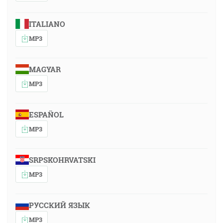
ITALIANO
MP3
MAGYAR
MP3
ESPAÑOL
MP3
SRPSKOHRVATSKI
MP3
РУССКИЙ ЯЗЫК
MP3