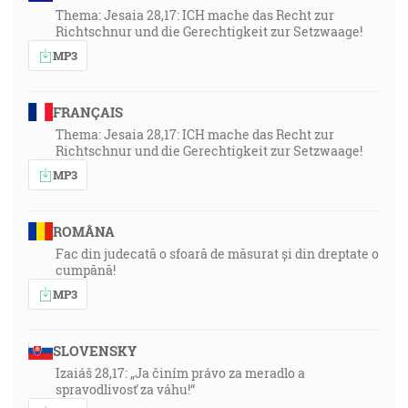
Thema: Jesaia 28,17: ICH mache das Recht zur
Richtschnur und die Gerechtigkeit zur Setzwaage!
MP3
FRANÇAIS
Thema: Jesaia 28,17: ICH mache das Recht zur
Richtschnur und die Gerechtigkeit zur Setzwaage!
MP3
ROMÂNA
Fac din judecată o sfoară de măsurat și din dreptate o
cumpănă!
MP3
SLOVENSKY
Izaiáš 28,17: „Ja činím právo za meradlo a
spravodlivosť za váhu!“