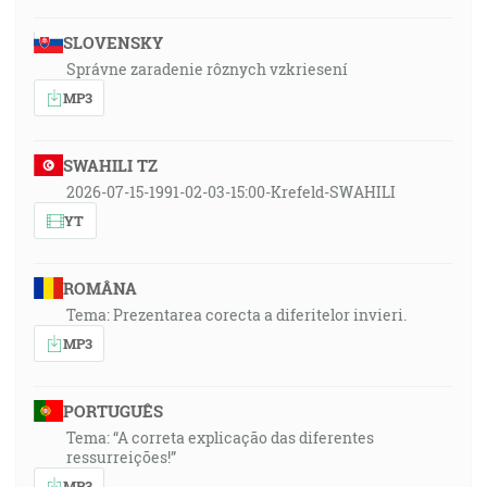
SLOVENSKY
Správne zaradenie rôznych vzkriesení
MP3
SWAHILI TZ
2026-07-15-1991-02-03-15:00-Krefeld-SWAHILI
YT
ROMÂNA
Tema: Prezentarea corecta a diferitelor invieri.
MP3
PORTUGUÊS
Tema: “A correta explicação das diferentes
ressurreições!”
MP3