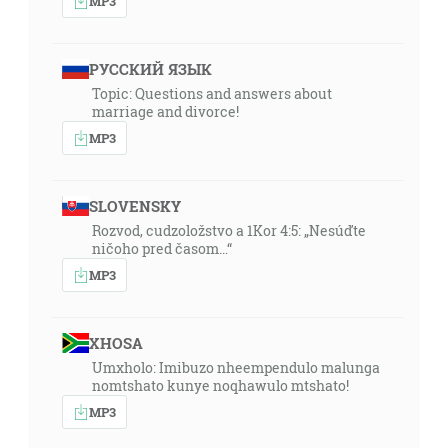
MP3
РУССКИЙ ЯЗЫК
Topic: Questions and answers about
marriage and divorce!
MP3
SLOVENSKY
Rozvod, cudzoložstvo a 1Kor 4:5: „Nesúďte
ničoho pred časom…“
MP3
XHOSA
Umxholo: Imibuzo nheempendulo malunga
nomtshato kunye noqhawulo mtshato!
MP3