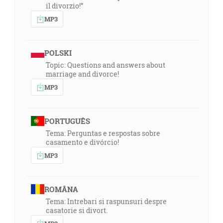
il divorzio!”
MP3
POLSKI
Topic: Questions and answers about
marriage and divorce!
MP3
PORTUGUÊS
Tema: Perguntas e respostas sobre
casamento e divórcio!
MP3
ROMÂNA
Tema: Intrebari si raspunsuri despre
casatorie si divort.