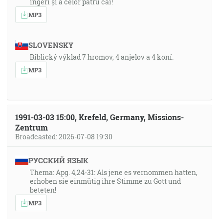
îngeri și a celor patru cai!
MP3
SLOVENSKY
Biblický výklad 7 hromov, 4 anjelov a 4 koní.
MP3
1991-03-03 15:00, Krefeld, Germany, Missions-
Zentrum
Broadcasted: 2026-07-08 19:30
РУССКИЙ ЯЗЫК
Thema: Apg. 4,24-31: Als jene es vernommen hatten,
erhoben sie einmütig ihre Stimme zu Gott und
beteten!
MP3