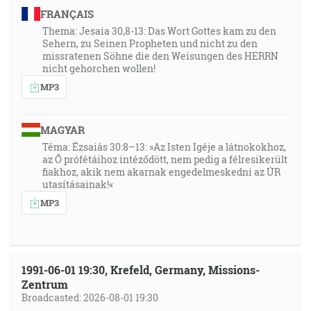
FRANÇAIS
Thema: Jesaia 30,8-13: Das Wort Gottes kam zu den
Sehern, zu Seinen Propheten und nicht zu den
missratenen Söhne die den Weisungen des HERRN
nicht gehorchen wollen!
MP3
MAGYAR
Téma: Ézsaiás 30:8–13: »Az Isten Igéje a látnokokhoz,
az Ő prófétáihoz intéződött, nem pedig a félresikerült
fiakhoz, akik nem akarnak engedelmeskedni az ÚR
utasításainak!«
MP3
1991-06-01 19:30, Krefeld, Germany, Missions-
Zentrum
Broadcasted: 2026-08-01 19:30