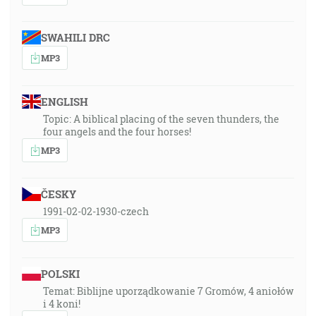
SWAHILI DRC
MP3
ENGLISH
Topic: A biblical placing of the seven thunders, the
four angels and the four horses!
MP3
ČESKY
1991-02-02-1930-czech
MP3
POLSKI
Temat: Biblijne uporządkowanie 7 Gromów, 4 aniołów
i 4 koni!