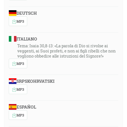
DEUTSCH
MP3
ITALIANO
Tema: Isaia 30,8-13: «La parola di Dio si rivolse ai
veggenti, ai Suoi profeti, e non ai figli ribelli che non
vogliono obbedire alle istruzioni del Signore!»
MP3
SRPSKOHRVATSKI
MP3
ESPAÑOL
MP3