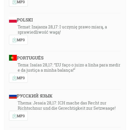
MP3
POLSKI
Temat: Izajasza 28,17: I uczynię prawo miarą, a
sprawiedliwość wagą!
MP3
PORTUGUÊS
Tema: Isaías 28,17: “EU faço o juizo a linha para medir
e da justiça a minha balança!”
MP3
РУССКИЙ ЯЗЫК
Thema: Jesaia 28,17: ICH mache das Recht zur
Richtschnur und die Gerechtigkeit zur Setzwaage!
MP3