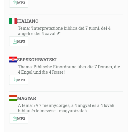
MP3
ITALIANO
Tema: “Interpretazione biblica dei 7 tuoni, dei 4
angeli e dei 4 cavalli!”
MP3
SRPSKOHRVATSKI
Thema: Biblische Einordnung über die 7 Donner, die
4 Engel und die 4 Rosse!
MP3
MAGYAR
A téma: »A 7 mennydörgés, a 4 angyal és a 4 lovak
bibliai értelmezése - magyarázata!«
MP3