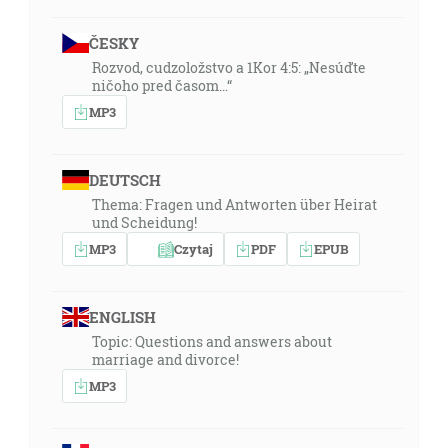
ČESKY
Rozvod, cudzoložstvo a 1Kor 4:5: „Nesúďte
ničoho pred časom…“
MP3
DEUTSCH
Thema: Fragen und Antworten über Heirat
und Scheidung!
MP3
Czytaj
PDF
EPUB
ENGLISH
Topic: Questions and answers about
marriage and divorce!
MP3