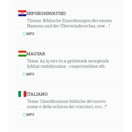
SRPSKOHRVATSKI
Thema: Biblische Einordnungen des neuen
Namens und der Überwinderschar, usw ...!
MP3
MAGYAR
Téma: Az új név és a győztesek seregének
bibliai osztályozása - csoportosítása stb.
MP3
ITALIANO
Tema: Classificazioni bibliche del nuovo
nome e della schiera dei vincitori, ecc...!”
MP3