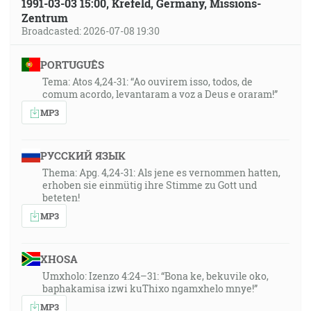
1991-03-03 15:00, Krefeld, Germany, Missions-
Zentrum
Broadcasted: 2026-07-08 19:30
PORTUGUÊS
Tema: Atos 4,24-31: “Ao ouvirem isso, todos, de
comum acordo, levantaram a voz a Deus e oraram!”
MP3
РУССКИЙ ЯЗЫК
Thema: Apg. 4,24-31: Als jene es vernommen hatten,
erhoben sie einmütig ihre Stimme zu Gott und
beteten!
MP3
XHOSA
Umxholo: Izenzo 4:24–31: “Bona ke, bekuvile oko,
baphakamisa izwi kuThixo ngamxhelo mnye!”
MP3