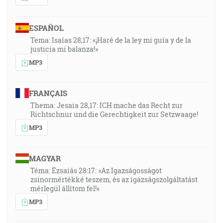
ESPAÑOL
Tema: Isaías 28,17: «¡Haré de la ley mi guía y de la
justicia mi balanza!»
MP3
FRANÇAIS
Thema: Jesaia 28,17: ICH mache das Recht zur
Richtschnur und die Gerechtigkeit zur Setzwaage!
MP3
MAGYAR
Téma: Ézsaiás 28:17: »Az Igazságosságot
zsinormértékké teszem, és az igazságszolgáltatást
mérlegül állítom fel!«
MP3