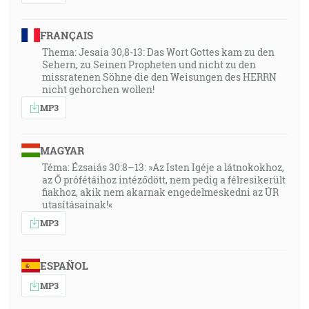
FRANÇAIS
Thema: Jesaia 30,8-13: Das Wort Gottes kam zu den
Sehern, zu Seinen Propheten und nicht zu den
missratenen Söhne die den Weisungen des HERRN
nicht gehorchen wollen!
MP3
MAGYAR
Téma: Ézsaiás 30:8–13: »Az Isten Igéje a látnokokhoz,
az Ő prófétáihoz intéződött, nem pedig a félresikerült
fiakhoz, akik nem akarnak engedelmeskedni az ÚR
utasításainak!«
MP3
ESPAÑOL
MP3