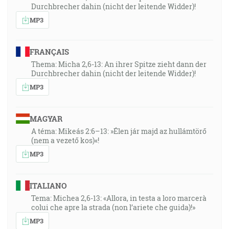
Durchbrecher dahin (nicht der leitende Widder)!
MP3
FRANÇAIS
Thema: Micha 2,6-13: An ihrer Spitze zieht dann der
Durchbrecher dahin (nicht der leitende Widder)!
MP3
MAGYAR
A téma: Mikeás 2:6–13: »Élen jár majd az hullámtörő
(nem a vezető kos)«!
MP3
ITALIANO
Tema: Michea 2,6-13: «Allora, in testa a loro marcerà
colui che apre la strada (non l’ariete che guida)!»
MP3