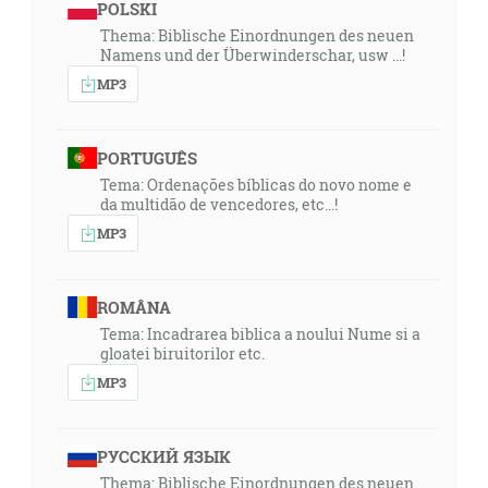
POLSKI
Thema: Biblische Einordnungen des neuen
Namens und der Überwinderschar, usw ...!
MP3
PORTUGUÊS
Tema: Ordenações bíblicas do novo nome e
da multidão de vencedores, etc...!
MP3
ROMÂNA
Tema: Incadrarea biblica a noului Nume si a
gloatei biruitorilor etc.
MP3
РУССКИЙ ЯЗЫК
Thema: Biblische Einordnungen des neuen