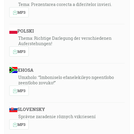
Tema: Prezentarea corecta a diferitelor invieri.
MP3
POLSKI
Thema: Richtige Darlegung der verschiedenen
Auferstehungen!
MP3
XHOSA
Umxholo: “Imboniselo efanelekileyo ngeentlobo
zeentlobo zovuko!”
MP3
SLOVENSKY
Správne zaradenie rôznych vzkriesení
MP3