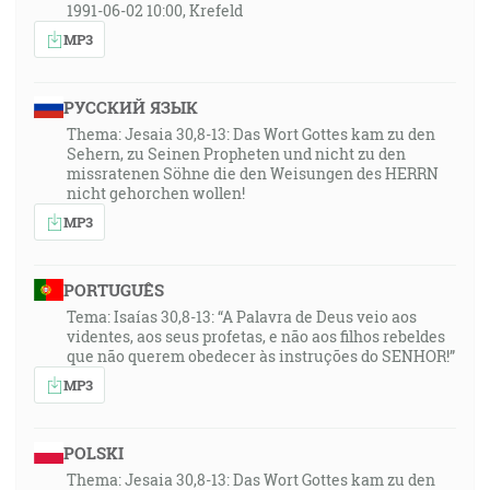
1991-06-02 10:00, Krefeld
MP3
РУССКИЙ ЯЗЫК
Thema: Jesaia 30,8-13: Das Wort Gottes kam zu den
Sehern, zu Seinen Propheten und nicht zu den
missratenen Söhne die den Weisungen des HERRN
nicht gehorchen wollen!
MP3
PORTUGUÊS
Tema: Isaías 30,8-13: “A Palavra de Deus veio aos
videntes, aos seus profetas, e não aos filhos rebeldes
que não querem obedecer às instruções do SENHOR!”
MP3
POLSKI
Thema: Jesaia 30,8-13: Das Wort Gottes kam zu den