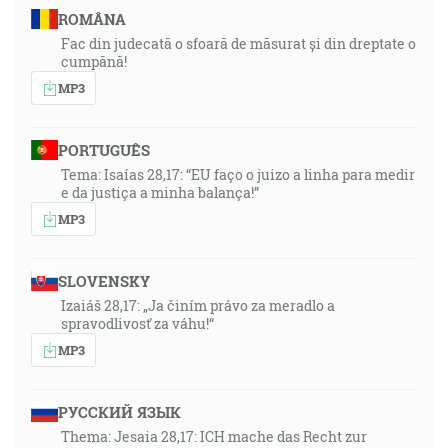
ROMÂNA
Fac din judecată o sfoară de măsurat și din dreptate o
cumpănă!
MP3
PORTUGUÊS
Tema: Isaías 28,17: “EU faço o juizo a linha para medir
e da justiça a minha balança!”
MP3
SLOVENSKY
Izaiáš 28,17: „Ja činím právo za meradlo a
spravodlivosť za váhu!“
MP3
РУССКИЙ ЯЗЫК
Thema: Jesaia 28,17: ICH mache das Recht zur