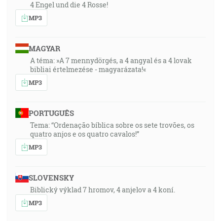
4 Engel und die 4 Rosse!
MP3
MAGYAR
A téma: »A 7 mennydörgés, a 4 angyal és a 4 lovak
bibliai értelmezése - magyarázata!«
MP3
PORTUGUÊS
Tema: “Ordenação bíblica sobre os sete trovões, os
quatro anjos e os quatro cavalos!”
MP3
SLOVENSKY
Biblický výklad 7 hromov, 4 anjelov a 4 koní.
MP3