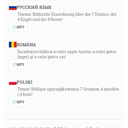
РУССКИЙ ЯЗЫК
Thema: Biblische Einordnung über die 7 Donner, die
4 Engel und die 4 Rosse!
MP3
ROMÂNA
Încadrarea biblică a celor șapte tunete, a celor patru
îngeri și a celor patru cai!
MP3
POLSKI
Temat: Biblijne uporządkowanie 7 Gromów, 4 aniołów
i 4 koni!
MP3