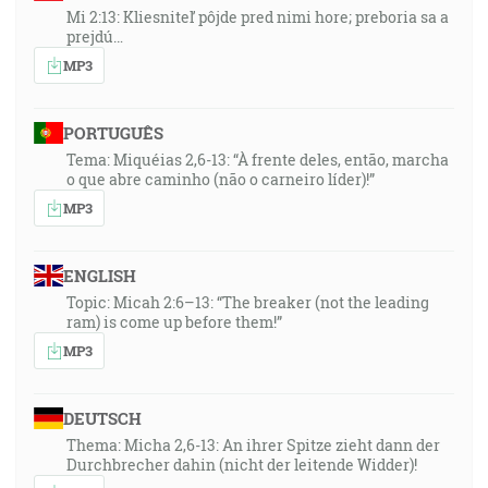
Mi 2:13: Kliesniteľ pôjde pred nimi hore; preboria sa a
prejdú…
MP3
PORTUGUÊS
Tema: Miquéias 2,6-13: “À frente deles, então, marcha
o que abre caminho (não o carneiro líder)!”
MP3
ENGLISH
Topic: Micah 2:6–13: “The breaker (not the leading
ram) is come up before them!”
MP3
DEUTSCH
Thema: Micha 2,6-13: An ihrer Spitze zieht dann der
Durchbrecher dahin (nicht der leitende Widder)!