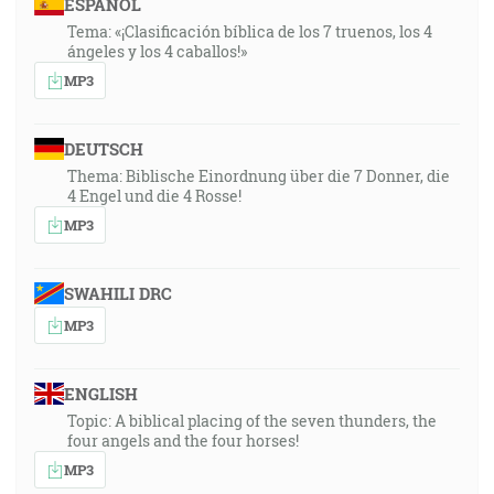
ESPAÑOL
Tema: «¡Clasificación bíblica de los 7 truenos, los 4
ángeles y los 4 caballos!»
MP3
DEUTSCH
Thema: Biblische Einordnung über die 7 Donner, die
4 Engel und die 4 Rosse!
MP3
SWAHILI DRC
MP3
ENGLISH
Topic: A biblical placing of the seven thunders, the
four angels and the four horses!
MP3