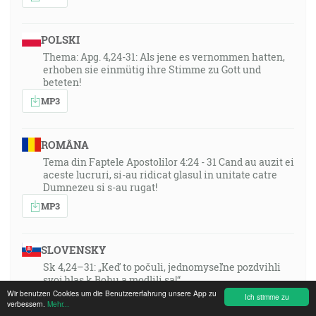
POLSKI
Thema: Apg. 4,24-31: Als jene es vernommen hatten,
erhoben sie einmütig ihre Stimme zu Gott und
beteten!
MP3
ROMÂNA
Tema din Faptele Apostolilor 4:24 - 31 Cand au auzit ei
aceste lucruri, si-au ridicat glasul in unitate catre
Dumnezeu si s-au rugat!
MP3
SLOVENSKY
Sk 4,24–31: „Keď to počuli, jednomyseľne pozdvihli
svoj hlas k Bohu a modlili sa!“
Wir benutzen Cookies um die Benutzererfahrung unsere App zu
Ich stimme zu
MP3
verbessern.
Mehr...