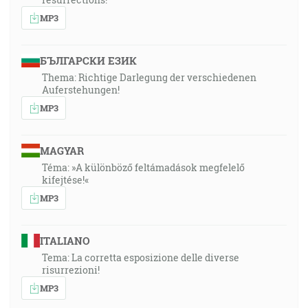
MP3
БЪЛГАРСКИ ЕЗИК
Thema: Richtige Darlegung der verschiedenen
Auferstehungen!
MP3
MAGYAR
Téma: »A különböző feltámadások megfelelő
kifejtése!«
MP3
ITALIANO
Tema: La corretta esposizione delle diverse
risurrezioni!
MP3