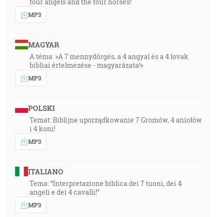
four angels and the four horses!
MP3
MAGYAR
A téma: »A 7 mennydörgés, a 4 angyal és a 4 lovak
bibliai értelmezése - magyarázata!«
MP3
POLSKI
Temat: Biblijne uporządkowanie 7 Gromów, 4 aniołów
i 4 koni!
MP3
ITALIANO
Tema: “Interpretazione biblica dei 7 tuoni, dei 4
angeli e dei 4 cavalli!”
MP3