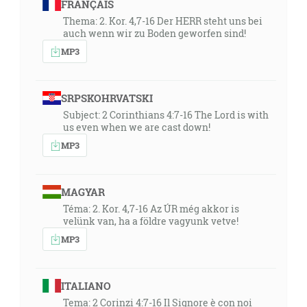
FRANÇAIS
Thema: 2. Kor. 4,7-16 Der HERR steht uns bei
auch wenn wir zu Boden geworfen sind!
MP3
SRPSKOHRVATSKI
Subject: 2 Corinthians 4:7-16 The Lord is with
us even when we are cast down!
MP3
MAGYAR
Téma: 2. Kor. 4,7-16 Az ÚR még akkor is
velünk van, ha a földre vagyunk vetve!
MP3
ITALIANO
Tema: 2 Corinzi 4:7-16 Il Signore è con noi