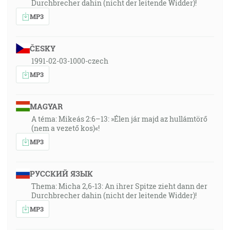
Durchbrecher dahin (nicht der leitende Widder)!
MP3
ČESKY
1991-02-03-1000-czech
MP3
MAGYAR
A téma: Mikeás 2:6–13: »Élen jár majd az hullámtörő
(nem a vezető kos)«!
MP3
РУССКИЙ ЯЗЫК
Thema: Micha 2,6-13: An ihrer Spitze zieht dann der
Durchbrecher dahin (nicht der leitende Widder)!
MP3