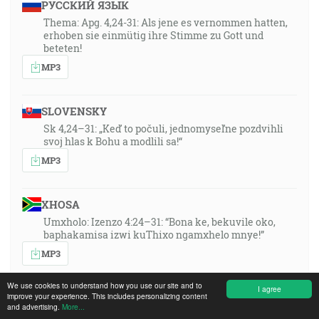
РУССКИЙ ЯЗЫК
Thema: Apg. 4,24-31: Als jene es vernommen hatten,
erhoben sie einmütig ihre Stimme zu Gott und
beteten!
MP3
SLOVENSKY
Sk 4,24–31: „Keď to počuli, jednomyseľne pozdvihli
svoj hlas k Bohu a modlili sa!“
MP3
XHOSA
Umxholo: Izenzo 4:24–31: “Bona ke, bekuvile oko,
baphakamisa izwi kuThixo ngamxhelo mnye!”
MP3
We use cookies to understand how you use our site and to
I agree
improve your experience. This includes personalizing content
POLSKI
and advertising.
More...
Thema: Apg. 4,24-31: Als jene es vernommen hatten,