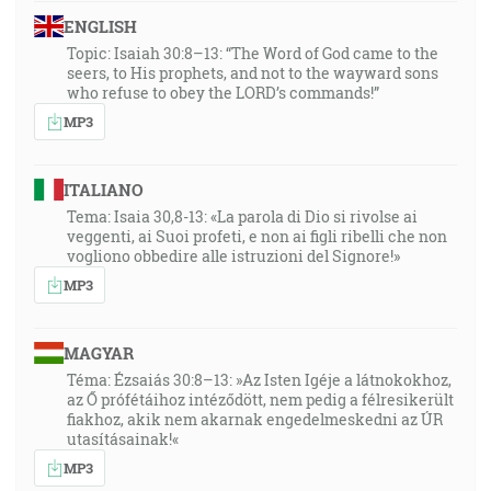
ENGLISH
Topic: Isaiah 30:8–13: “The Word of God came to the
seers, to His prophets, and not to the wayward sons
who refuse to obey the LORD’s commands!”
MP3
ITALIANO
Tema: Isaia 30,8-13: «La parola di Dio si rivolse ai
veggenti, ai Suoi profeti, e non ai figli ribelli che non
vogliono obbedire alle istruzioni del Signore!»
MP3
MAGYAR
Téma: Ézsaiás 30:8–13: »Az Isten Igéje a látnokokhoz,
az Ő prófétáihoz intéződött, nem pedig a félresikerült
fiakhoz, akik nem akarnak engedelmeskedni az ÚR
utasításainak!«
MP3