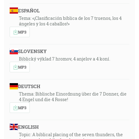
ESPAÑOL
Tema: «¡Clasificación bíblica de los 7 truenos, los 4
ángeles y los 4 caballos!»
MP3
SLOVENSKY
Biblický výklad 7 hromov, 4 anjelov a 4 koní.
MP3
DEUTSCH
Thema: Biblische Einordnung über die 7 Donner, die
4 Engel und die 4 Rosse!
MP3
ENGLISH
Topic: A biblical placing of the seven thunders, the