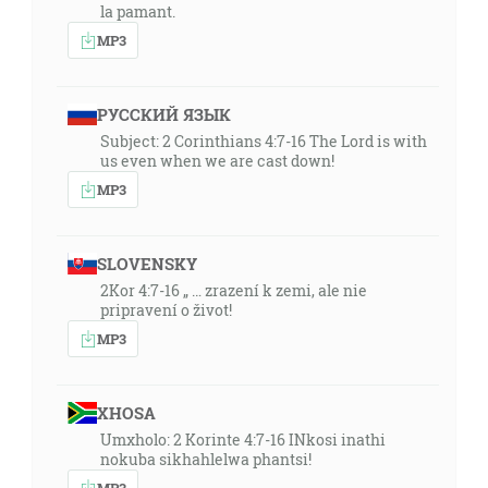
la pamant.
MP3
РУССКИЙ ЯЗЫК
Subject: 2 Corinthians 4:7-16 The Lord is with
us even when we are cast down!
MP3
SLOVENSKY
2Kor 4:7-16 „ … zrazení k zemi, ale nie
pripravení o život!
MP3
XHOSA
Umxholo: 2 Korinte 4:7-16 INkosi inathi
nokuba sikhahlelwa phantsi!
MP3