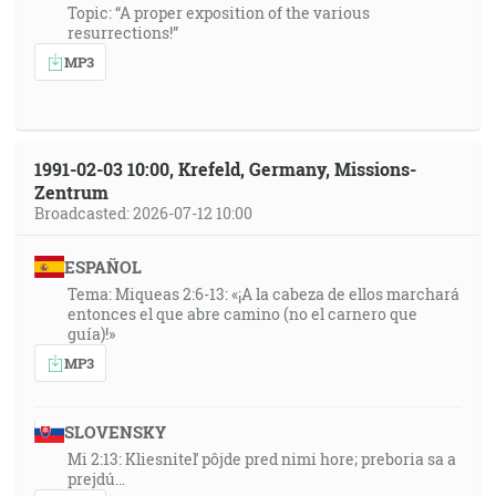
Topic: “A proper exposition of the various
resurrections!”
MP3
1991-02-03 10:00, Krefeld, Germany, Missions-
Zentrum
Broadcasted: 2026-07-12 10:00
ESPAÑOL
Tema: Miqueas 2:6-13: «¡A la cabeza de ellos marchará
entonces el que abre camino (no el carnero que
guía)!»
MP3
SLOVENSKY
Mi 2:13: Kliesniteľ pôjde pred nimi hore; preboria sa a
prejdú…