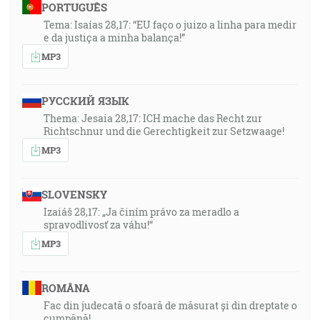
PORTUGUÊS
Tema: Isaías 28,17: “EU faço o juizo a linha para medir
e da justiça a minha balança!”
MP3
РУССКИЙ ЯЗЫК
Thema: Jesaia 28,17: ICH mache das Recht zur
Richtschnur und die Gerechtigkeit zur Setzwaage!
MP3
SLOVENSKY
Izaiáš 28,17: „Ja činím právo za meradlo a
spravodlivosť za váhu!“
MP3
ROMÂNA
Fac din judecată o sfoară de măsurat și din dreptate o
cumpănă!