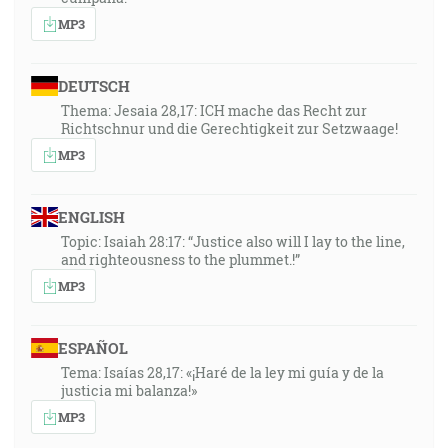
MP3
DEUTSCH
Thema: Jesaia 28,17: ICH mache das Recht zur
Richtschnur und die Gerechtigkeit zur Setzwaage!
MP3
ENGLISH
Topic: Isaiah 28:17: “Justice also will I lay to the line,
and righteousness to the plummet.!”
MP3
ESPAÑOL
Tema: Isaías 28,17: «¡Haré de la ley mi guía y de la
justicia mi balanza!»
MP3