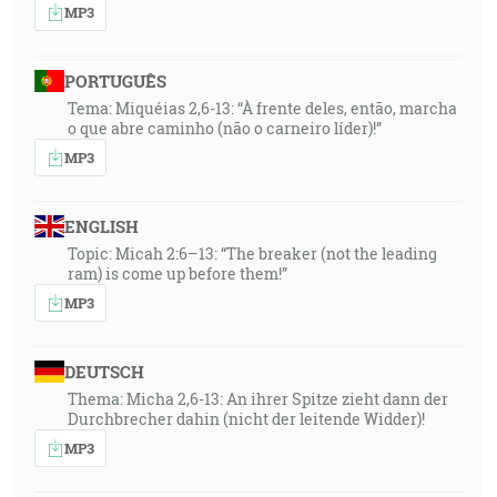
MP3
PORTUGUÊS
Tema: Miquéias 2,6-13: “À frente deles, então, marcha
o que abre caminho (não o carneiro líder)!”
MP3
ENGLISH
Topic: Micah 2:6–13: “The breaker (not the leading
ram) is come up before them!”
MP3
DEUTSCH
Thema: Micha 2,6-13: An ihrer Spitze zieht dann der
Durchbrecher dahin (nicht der leitende Widder)!
MP3