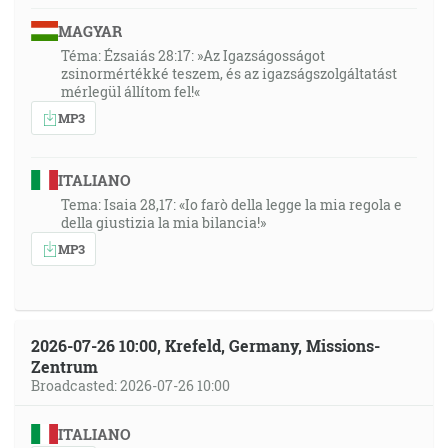
MAGYAR
Téma: Ézsaiás 28:17: »Az Igazságosságot
zsinormértékké teszem, és az igazságszolgáltatást
mérlegül állítom fel!«
MP3
ITALIANO
Tema: Isaia 28,17: «Io farò della legge la mia regola e
della giustizia la mia bilancia!»
MP3
2026-07-26 10:00, Krefeld, Germany, Missions-
Zentrum
Broadcasted: 2026-07-26 10:00
ITALIANO