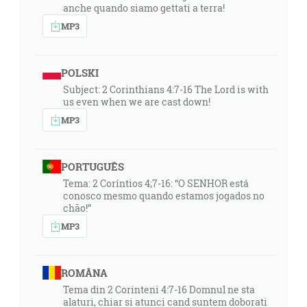
anche quando siamo gettati a terra!
MP3
POLSKI
Subject: 2 Corinthians 4:7-16 The Lord is with
us even when we are cast down!
MP3
PORTUGUÊS
Tema: 2 Coríntios 4;7-16: “O SENHOR está
conosco mesmo quando estamos jogados no
chão!”
MP3
ROMÂNA
Tema din 2 Corinteni 4:7-16 Domnul ne sta
alaturi, chiar si atunci cand suntem doborati