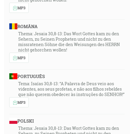
MP3
ROMÂNA
Thema: Jesaia 30,8-13: Das Wort Gottes kam zu den
Sehern, zu Seinen Propheten und nicht zu den
missratenen Söhne die den Weisungen des HERRN
nicht gehorchen wollen!
MP3
PORTUGUÊS
Tema: Isaías 30,8-13: “A Palavra de Deus veio aos
videntes, aos seus profetas, e não aos filhos rebeldes
que não querem obedecer às instruções do SENHOR!”
MP3
POLSKI
Thema: Jesaia 30,8-13: Das Wort Gottes kam zu den
Sehern, zu Seinen Propheten und nicht zu den