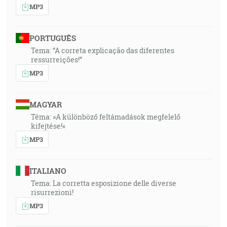
MP3
PORTUGUÊS
Tema: “A correta explicação das diferentes
ressurreições!”
MP3
MAGYAR
Téma: »A különböző feltámadások megfelelő
kifejtése!«
MP3
ITALIANO
Tema: La corretta esposizione delle diverse
risurrezioni!
MP3