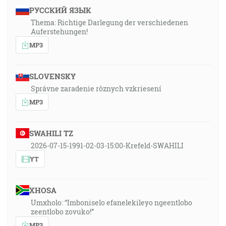
РУССКИЙ ЯЗЫК
Thema: Richtige Darlegung der verschiedenen
Auferstehungen!
MP3
SLOVENSKY
Správne zaradenie rôznych vzkriesení
MP3
SWAHILI TZ
2026-07-15-1991-02-03-15:00-Krefeld-SWAHILI
YT
XHOSA
Umxholo: “Imboniselo efanelekileyo ngeentlobo
zeentlobo zovuko!”
MP3