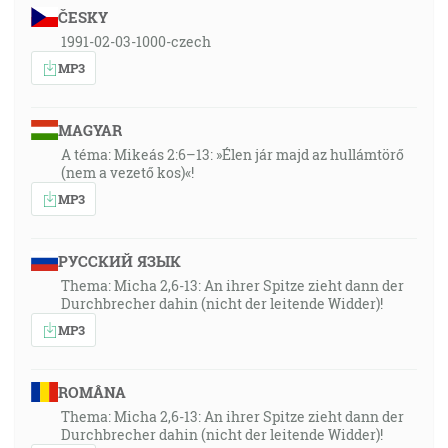
ČESKY
1991-02-03-1000-czech
MP3
MAGYAR
A téma: Mikeás 2:6–13: »Élen jár majd az hullámtörő
(nem a vezető kos)«!
MP3
РУССКИЙ ЯЗЫК
Thema: Micha 2,6-13: An ihrer Spitze zieht dann der
Durchbrecher dahin (nicht der leitende Widder)!
MP3
ROMÂNA
Thema: Micha 2,6-13: An ihrer Spitze zieht dann der
Durchbrecher dahin (nicht der leitende Widder)!