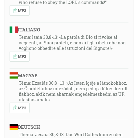
who refuse to obey the LORD’s commands!”
MP3
ITALIANO
Tema: Isaia 30,8-13: «La parola di Dio si rivolse ai
veggenti, ai Suoi profeti, e non ai figli ribelli che non
vogliono obbedire alle istruzioni del Signore!»
MP3
MAGYAR
Téma: Ézsaiás 30:8–13: »Az Isten Igéje a látnokokhoz,
az Ő prófétáihoz intéződött, nem pedig a félresikerült
fiakhoz, akik nem akarnak engedelmeskedni az ÚR
utasításainak!«
MP3
DEUTSCH
Thema: Jesaia 30,8-13: Das Wort Gottes kam zu den