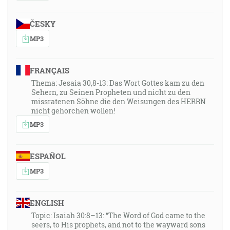
ČESKY
MP3
FRANÇAIS
Thema: Jesaia 30,8-13: Das Wort Gottes kam zu den
Sehern, zu Seinen Propheten und nicht zu den
missratenen Söhne die den Weisungen des HERRN
nicht gehorchen wollen!
MP3
ESPAÑOL
MP3
ENGLISH
Topic: Isaiah 30:8–13: “The Word of God came to the
seers, to His prophets, and not to the wayward sons