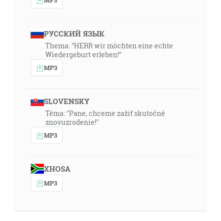
РУССКИЙ ЯЗЫК
Thema: "HERR wir möchten eine echte
Wiedergeburt erleben!"
MP3
SLOVENSKY
Téma: "Pane, chceme zažiť skutočné
znovuzrodenie!"
MP3
XHOSA
MP3