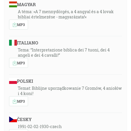
MAGYAR
A téma: »A 7 mennydörgés, a 4 angyal és a 4 lovak
bibliai értelmezése - magyarázata!«
MP3
ITALIANO
Tema: “Interpretazione biblica dei 7 tuoni, dei 4
angeli e dei 4 cavalli!”
MP3
POLSKI
Temat: Biblijne uporządkowanie 7 Gromów, 4 aniołów
i 4 koni!
MP3
ČESKY
1991-02-02-1930-czech