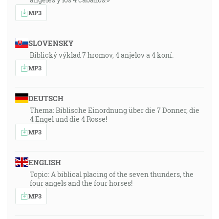
MP3
SLOVENSKY
Biblický výklad 7 hromov, 4 anjelov a 4 koní.
MP3
DEUTSCH
Thema: Biblische Einordnung über die 7 Donner, die
4 Engel und die 4 Rosse!
MP3
ENGLISH
Topic: A biblical placing of the seven thunders, the
four angels and the four horses!
MP3