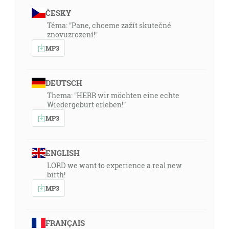
ČESKY
Téma: "Pane, chceme zažít skutečné
znovuzrození!"
MP3
DEUTSCH
Thema: "HERR wir möchten eine echte
Wiedergeburt erleben!"
MP3
ENGLISH
LORD we want to experience a real new
birth!
MP3
FRANÇAIS