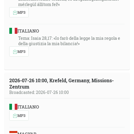
mérlegül állítom fel!«
MP3
ITALIANO
Tema: Isaia 28,17: «Io farò della legge la mia regola e
della giustizia la mia bilancia!»
MP3
2026-07-26 10:00, Krefeld, Germany, Missions-
Zentrum
Broadcasted: 2026-07-26 10:00
ITALIANO
MP3