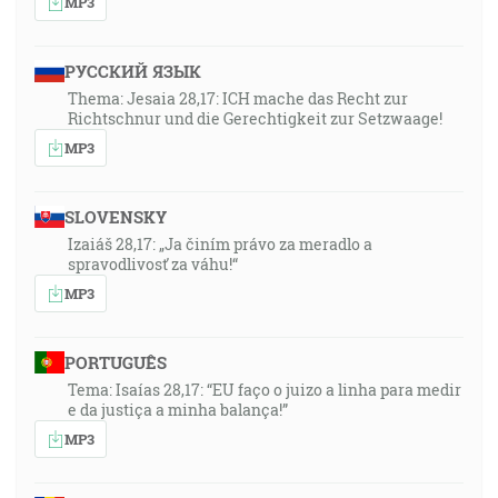
MP3
РУССКИЙ ЯЗЫК
Thema: Jesaia 28,17: ICH mache das Recht zur
Richtschnur und die Gerechtigkeit zur Setzwaage!
MP3
SLOVENSKY
Izaiáš 28,17: „Ja činím právo za meradlo a
spravodlivosť za váhu!“
MP3
PORTUGUÊS
Tema: Isaías 28,17: “EU faço o juizo a linha para medir
e da justiça a minha balança!”
MP3