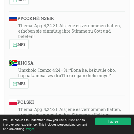
РУССКИЙ ЯЗЫК
Thema: Apg. 4,24-31: Als jene es vernommen hatten,
erhoben sie einmütig ihre Stimme zu Gott und
beteten!
MP3
XHOSA
Umxholo: Izenzo 4:24–31: “Bona ke, bekuvile oko,
baphakamisa izwi kuThixo ngamxhelo mnye!”
MP3
POLSKI
Thema: Apg. 4,24-31: Als jene es vernommen hatten,
erhoben sie einmütig ihre Stimme zu Gott und
beteten!
We use cookies to understand how you use our site and to
I agree
improve your experience. This includes personalizing content
MP3
and advertising.
Więcej ...