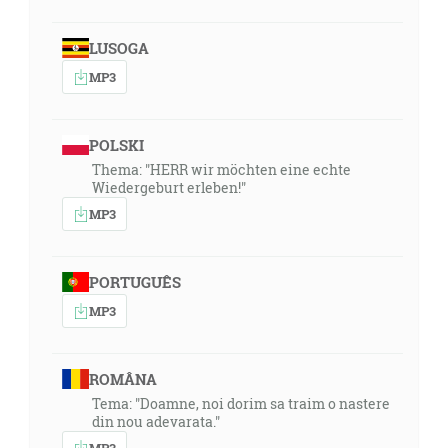
LUSOGA
MP3
POLSKI
Thema: "HERR wir möchten eine echte
Wiedergeburt erleben!"
MP3
PORTUGUÊS
MP3
ROMÂNA
Tema: "Doamne, noi dorim sa traim o nastere
din nou adevarata."
MP3