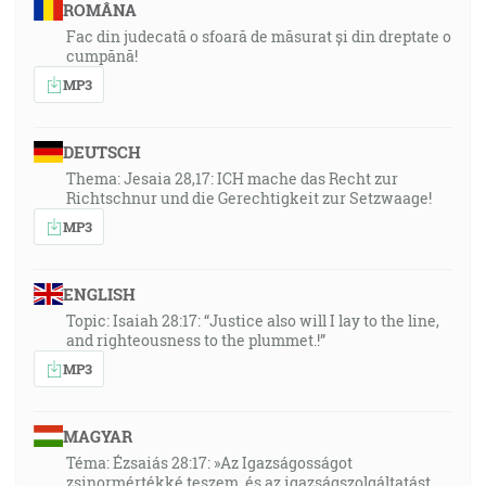
ROMÂNA
Fac din judecată o sfoară de măsurat și din dreptate o
cumpănă!
MP3
DEUTSCH
Thema: Jesaia 28,17: ICH mache das Recht zur
Richtschnur und die Gerechtigkeit zur Setzwaage!
MP3
ENGLISH
Topic: Isaiah 28:17: “Justice also will I lay to the line,
and righteousness to the plummet.!”
MP3
MAGYAR
Téma: Ézsaiás 28:17: »Az Igazságosságot
zsinormértékké teszem, és az igazságszolgáltatást