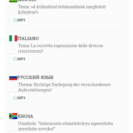
Téma: »A különböző feltámadások megfelelő
kifejtése!«
MP3
ITALIANO
Tema: La corretta esposizione delle diverse
risurrezioni!
MP3
РУССКИЙ ЯЗЫК
Thema: Richtige Darlegung der verschiedenen
Auferstehungen!
MP3
XHOSA
Umxholo: “Imboniselo efanelekileyo ngeentlobo
zeentlobo zovuko!”