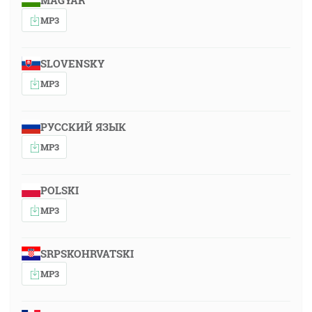
MAGYAR
MP3
SLOVENSKY
MP3
РУССКИЙ ЯЗЫК
MP3
POLSKI
MP3
SRPSKOHRVATSKI
MP3