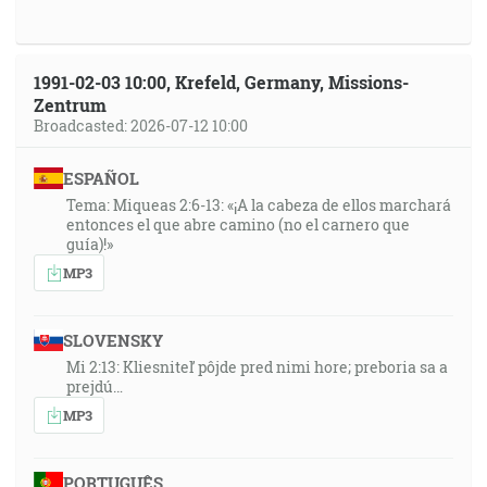
1991-02-03 10:00, Krefeld, Germany, Missions-
Zentrum
Broadcasted: 2026-07-12 10:00
ESPAÑOL
Tema: Miqueas 2:6-13: «¡A la cabeza de ellos marchará
entonces el que abre camino (no el carnero que
guía)!»
MP3
SLOVENSKY
Mi 2:13: Kliesniteľ pôjde pred nimi hore; preboria sa a
prejdú…
MP3
PORTUGUÊS